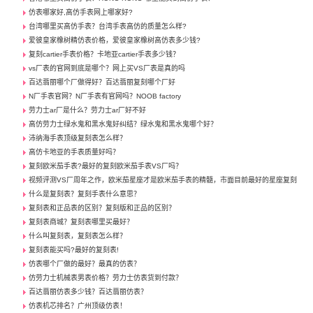
仿表哪家好,高仿手表网上哪家好?
台湾哪里买高仿手表？台湾手表高仿的质量怎么样?
爱彼皇家橡树精仿表价格，爱彼皇家橡树高仿表多少钱?
复刻cartier手表价格？卡地亚cartier手表多少钱？
vs厂表的官网到底是哪个？网上买VS厂表是真的吗
百达翡丽哪个厂做得好？百达翡丽复刻哪个厂好
N厂手表官网？N厂手表有官网吗？NOOB factory
劳力士ar厂是什么？劳力士ar厂好不好
高仿劳力士绿水鬼和黑水鬼好纠结？绿水鬼和黑水鬼哪个好？
沛纳海手表顶级复刻表怎么样？
高仿卡地亚的手表质量好吗？
复刻欧米茄手表?最好的复刻欧米茄手表VS厂吗？
视频评测VS厂周年之作，欧米茄星座才是欧米茄手表的精髓，市面目前最好的星座复刻
什么是复刻表？复刻手表什么意思？
复刻表和正品表的区别？复刻版和正品的区别？
复刻表商城？复刻表哪里买最好？
什么叫复刻表，复刻表怎么样？
复刻表能买吗?最好的复刻表!
仿表哪个厂做的最好？最真的仿表？
仿劳力士机械表男表价格？劳力士仿表货到付款？
百达翡丽仿表多少钱？百达翡丽仿表？
仿表机芯排名？广州顶级仿表！