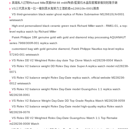
高端私人訂制Richard Mille笑臉RM 88 rm88陶瓷/藍寶石水晶殼套獨家複刻尅隆手錶
VS三代黑水鬼一比一複刻黑水鬼勞力士潜航者m126610ln-0001腕表
VS third-generation black water ghost replica of Rolex Submariner M126610LN-0001
wristwatch
High-end personalized black ceramic green track Richard Miller watch - RM61-01, a top-
level replica watch by Richard Miller
Patek Philippe 18K genuine gold with gold and diamond inlay processing AQUANAUT
series 7968/300R-001 replica watch
customized bag with gold genuine diamond, Patek Philippe Nautilus top-level replica
5724G-001 wristwatch
VS Rolex DD V2 Weighted Rolex day date Top Clone Watch m228239-0004 Watch
VS Rolex V2 balance weight DD Rolex Day date Super A replica watch model m228238-
0071
VS Rolex V2 balance weight Rolex Day-Date replica watch, official website M228236-
0012 wristwatch
VS Rolex V2 balance weight Rolex Day-Date model Guangzhou 1:1 replica watch
M228238-0061
VS Rolex V2 Balance Weight Day-Date DD Top Grade Replica Watch M228238-0059
VS Rolex V2 balance weight Rolex Day-Date model high-quality replica Rolex watch
M228239-0076
VS Rolex DD V2 Weighted Rolex Day-Date Guangzhou Watch 1:1 Top Remake
m228236-0008 Watch