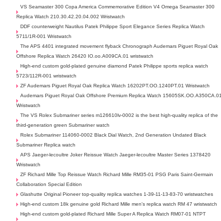
VS Seamaster 300 Copa America Commemorative Edition V4 Omega Seamaster 300
Replica Watch 210.30.42.20.04.002 Wristwatch
DDF counterweight Nautilus Patek Philippe Sport Elegance Series Replica Watch
5711/1R-001 Wristwatch
The APS 4401 integrated movement flyback Chronograph Audemars Piguet Royal Oak
Offshore Replica Watch 26420 IO.oo.A009CA.01 wristwatch
High-end custom gold-plated genuine diamond Patek Philippe sports replica watch
5723/112R-001 wristwatch
ZF Audemars Piguet Royal Oak Replica Watch 16202PT.OO.1240PT.01 Wristwatch
Audemars Piguet Royal Oak Offshore Premium Replica Watch 15605SK.OO.A350CA.0
Wristwatch
The VS Rolex Submariner series m126610lv-0002 is the best high-quality replica of the
third-generation green Submariner watch
Rolex Submariner 114060-0002 Black Dial Watch, 2nd Generation Undated Black
Submariner Replica watch
APS Jaeger-lecoultre Joker Reissue Watch Jaeger-lecoultre Master Series 1378420
Wristwatch
ZF Richard Mille Top Reissue Watch Richard Mille RM35-01 PSG Paris Saint-Germain
Collaboration Special Edition
Glashutte Original Pioneer top-quality replica watches 1-39-11-13-83-70 wristwatches
High-end custom 18k genuine gold Richard Mille men's replica watch RM 47 wristwatch
High-end custom gold-plated Richard Mille Super A Replica Watch RM07-01 NTPT