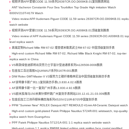
视频评测APP爱彼CODE 11.59系列26397CR.OO.D009KB.01复刻腕表网站
ANT Vacheron Constantin Four Sea Tourbillon Top Grade High imitation Watch
6000V/210T-H179 Watch
Video review APP Audemars Piguet CODE 11.59 series 26397CR-OO.D009KB.01 replic
watch website
视频评测APF爱彼CODE 11.59系列26393CR.OO.A008KB.01顶级复刻腕表
Video review of APF Audemars Piguet CODE 11.59 series 26393CR-OO.A008KB.01 top
level replica watch
高端定制Richard Mille RM 67-02 理查德米勒黑武士RM 67-02 中国顶级复刻手表
High-end custom Richard Mille RM 67-02, Richard Mille Black Knight RM 67-02, top-tier
replica watch in China
VS新款绿金迪即将出货劳力士宇宙计型迪通拿系列m126508-0008腕表
包金加工百达翡丽AQUANAUT系列5167R-001腕表
DIW Rolex GMT-Master II V3版劳力士碳纤维格林尼治中国顶级复刻高仿手表
AF浪琴康卡斯广州1:1复刻高仿手表L3.830.4.02.6腕表
AF浪琴康卡斯一比一复刻广州手表L3.830.4.92.6腕表
VS欧米茄海马150米黄针撑杆跳广州复刻手表网站220.12.41.21.03.009腕表
包金后加工江诗丹顿纵横四海系列4520V/210R-B705中国复刻手表
PPM "Summer New" ROLEX Datejust AET REMOULD 41mm All-Ceramic Datejust watch
High-end custom gold-plated Patek Philippe Nautilus 5724R-001 wristwatch, top-quality
replica watch from Guangzhou
PPF Patek Philippe Nautilus 5712/1A-001 1:1 replica watch website watch
High-end custom 1:1 replica RM088 limited edition pink smiling face crystal modified