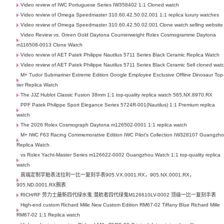
Video review of IWC Portuguese Series IW358402 1:1 Cloned watch
Video review of Omega Speedmaster 310.60.42.50.02.001 1:1 replica luxury watches
Video review of Omega Speedmaster 310.60.42.50.02.001 Clone watch selling website
Video Review vs. Green Gold Daytona Counterweight Rolex Cosmogramme Daytona
m116508-0013 Clone Watch
Video review of AET Patek Philippe Nautilus 5711 Series Black Ceramic Replica Watch
Video review of AET Patek Philippe Nautilus 5711 Series Black Ceramic Sell cloned wat
M+ Tudor Submariner Extreme Edition Google Employee Exclusive Offline Dinosaur Top
tier Replica Watch
The JJZ Hublot Classic Fusion 38mm 1:1 top-quality replica watch 565.NX.8970.RX
PPF Patek Philippe Sport Elegance Series 5724R-001(Nautilus) 1:1 Premium replica
watch
The 2026 Rolex Cosmograph Daytona m126502-0001 1:1 replica watch
M+ IWC F63 Racing Commemorative Edition IWC Pilot's Collection IW328107 Guangzh
Replica Watch
vs Rolex Yacht-Master Series m126622-0002 Guangzhou Watch 1:1 top-quality replica
watch
高端定制宇舶表法拉利一比一复刻手表905.VX.0001.RX，905.NX.0001.RX，
905.ND.0001.RX腕表
RICH/RF 劳力士最新四代绿水鬼 潜航者四代绿鬼M126610LV-0002 顶级一比一复刻手表
High-end custom Richard Mille New Custom Edition RM67-02 Tiffany Blue Richard Mille
RM67-02 1:1 Replica watch