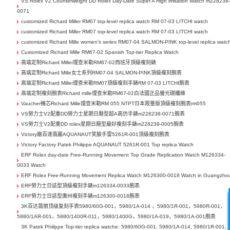
VS Rolex V2 Counterweight DD Rolex Day-Date Super A High imitation Watch m228238
0071
customized Richard Miller RM07 top-level replica watch RM 07-03 LITCHI watch
customized Richard Miller RM07 top-level replica watch RM 07-03 LITCHI watch
customized Richard Mille women's series RM07-04 SALMON-PINK top-level replica watc
Customized Richard Mille RM67-02 Spanish Top-tier Replica Watch
高端定制Richard Miller理查米勒RM67-02西班牙頂級複刻錶
高端定制Richard Mille女士系列RM07-04 SALMON-PINK頂級複刻腕表
高端定制Richard Miller理查米勒RM07頂級複刻手錶RM 07-03 LITCHI腕表
高端定制複刻腕表Richard mille理查米勒RM67-02白法國正品螢光碳纖維
Vaucher機芯Richard Mille理查米勒RM 055 NTPT日本限量版頂級複刻腕表rm055
VS勞力士V2配重DD勞力士星期日曆型超A高仿手錶m228238-0071腕表
VS勞力士V2配重DD rolex星期日曆型最好複刻手錶m228239-0005腕表
Victory廠百達翡麗AQUANAUT笑臉手雷5261R-001頂級複刻腕表
Victory Factory Patek Philippe AQUANAUT 5261R-001 Top replica Watch
ERF Rolex day-date Free-Running Movement Top Grade Replication Watch M126334-
0033 Watch
ERF Rolex Free-Running Movement Replica Watch M126300-0018 Watch in Guangzho
ERF勞力士日誌型頂級複刻手錶m126334-0033腕表
ERF勞力士日誌型廣州複刻手錶m126300-0018腕表
3K百达翡丽顶级复刻手表5980/60G-001，5980/1A-014 ，5980/1R-001，5980R-001，
5980/1AR-001，5980/1400R-011，5980/1400G，5980/1A-019，5980/1A-001腕表
3K Patek Philippe Top-tier replica watche: 5980/60G-001, 5980/1A-014, 5980/1R-001,