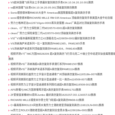
VS欧米茄碟飞系列女士手表最好复刻高仿手表434.10.34.20.10.001腕表
vs欧米茄碟飞女表434.10.34.20.05.001顶级复刻高仿腕表
Sonic理查德米勒RM035大金牛 Americas美国限量版超A复刻高仿手表
sonic理查德米勒RICHARD MILLE RM 035 Americas 顶级高仿复刻手表美国大金牛纪念版
劳力士格林尼治m126710grnr-0003黑灰皮蛋圈 clean厂真品对比顶级复刻高仿手表
clean，C厂劳力士探险家二代M226570-0001超A高仿复刻腕表
clean厂劳力士探险家型二代m226570-0002顶级复刻高仿手表
VS厂V3版本最新配重劳力士42游艇名仕m226659-0002最好复刻高仿手表
VS沛纳海庐米诺系列一比一复刻高仿PAM01365，PAM1365手表
VS沛纳海庐米诺系列顶级复刻高仿PAM01404，PAM1404腕表
视频评测V7厂IWC万国IW328209 超A复刻高仿飞行员马克二十瑞士空中巡逻兵钛金属限量
腕表
视频评测VS厂沛纳海超A高仿复刻手表潜行系列PAM01507腕表
视频评测VS厂沛纳海庐米诺系列超A高仿复刻PAM01114腕表
视频评测真陨石面劳力士宇宙计型迪通拿广州顶级高仿复刻m116518ln-0076腕表
视频评测真陨石面劳力士宇宙计型迪通拿一比一高仿m116509-0073腕表
视频评测劳力士宇宙计型迪通拿系列陨石迪超A高仿复刻M116508-0015腕表
APS新葡七IWC万国表葡萄牙超A高仿复刻手表IW501702腕表
ZF爱彼皇家橡树50周年Jumbo 最好高仿复刻16202ST.OO.1240ST.02腕表
RICHARD MILLE理查米尔男士陀飞轮超A复刻高仿RM38-02腕表
C+最高版本ROLEX间金黑水鬼劳力士潜航者型顶级复刻高仿116613LN-0001腕表
vs劳力士ROLEX潜航者型超A高仿复刻全金黑水鬼m126618ln-0002腕表