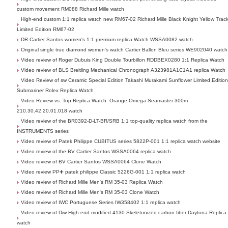
custom movement RM088 Richard Mille watch
High-end custom 1:1 replica watch new RM67-02 Richard Mille Black Knight Yellow Trac
Limited Edition RM67-02
DR Cartier Santos women's 1:1 premium replica Watch WSSA0082 watch
Original single true diamond women's watch Cartier Ballon Bleu series WE902040 watch
Video review of Roger Dubuis King Double Tourbillon RDDBEX0280 1:1 Replica Watch
Video review of BLS Breitling Mechanical Chronograph A323981A1C1A1 replica Watch
Video Review of sw Ceramic Special Edition Takashi Murakami Sunflower Limited Editio
Submariner Rolex Replica Watch
Video Review vs. Top Replica Watch: Orange Omega Seamaster 300m
210.30.42.20.01.018 watch
Video review of the BR0392-D-LT-BR/SRB 1:1 top-quality replica watch from the
INSTRUMENTS series
Video review of Patek Philippe CUBITUS series 5822P-001 1:1 replica watch website
Video review of the BV Cartier Santos WSSA0064 replica watch
Video review of BV Cartier Santos WSSA0064 Clone Watch
Video review PP➕ patek philippe Classic 5226G-001 1:1 replica watch
Video review of Richard Mille Men's RM 35-03 Replica Watch
Video review of Richard Mille Men's RM 35-03 Clone Watch
Video review of IWC Portuguese Series IW358402 1:1 replica watch
Video review of Diw High-end modified 4130 Skeletonized carbon fiber Daytona Replica
watch