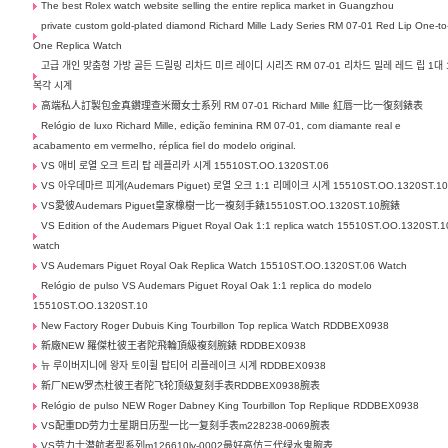
The best Rolex watch website selling the entire replica market in Guangzhou
private custom gold-plated diamond Richard Mille Lady Series RM 07-01 Red Lip One-to
One Replica Watch
고급 개인 맞춤형 가방 골든 드릴링 리차드 미르 레이디 시리즈 RM 07-01 리차드 밀레 레드 립 1대 
복각 시계
高端私人訂製包金真鑽理查米爾女士系列 RM 07-01 Richard Mille 紅唇一比一復刻錶表
Relógio de luxo Richard Mille, edição feminina RM 07-01, com diamante real e
acabamento em vermelho, réplica fiel do modelo original.
VS 애비 로열 오크 트리 탑 레플리카 시계 15510ST.OO.1320ST.06
VS 아우데마르 피게(Audemars Piguet) 로열 오크 1:1 리메이크 시계 15510ST.OO.1320ST.1
VS愛彼Audemars Piguet皇家橡樹一比一複刻手錶15510ST.OO.1320ST.10腕錶
VS Edition of the Audemars Piguet Royal Oak 1:1 replica watch 15510ST.OO.1320ST.1
watch
VS Audemars Piguet Royal Oak Replica Watch 15510ST.OO.1320ST.06 Watch
Relógio de pulso VS Audemars Piguet Royal Oak 1:1 replica do modelo
15510ST.OO.1320ST.10
New Factory Roger Dubuis King Tourbillon Top replica Watch RDDBEX0938
新廠NEW 羅傑杜彼王者陀飛輪頂級複刻腕錶 RDDBEX0938
뉴 루이버지니에 왕자 토이휠 탑티어 리플레이크 시계 RDDBEX0938
新厂NEW罗杰杜彼王者陀飞轮顶级复刻手表RDDBEX0938腕表
Relógio de pulso NEW Roger Dabney King Tourbillon Top Replique RDDBEX0938
VS配重DD劳力士星期日历型一比一复刻手表m228238-0069腕表
VS劳力士潜航者型系列m126610lv-0002最好高仿三代绿水鬼腕表