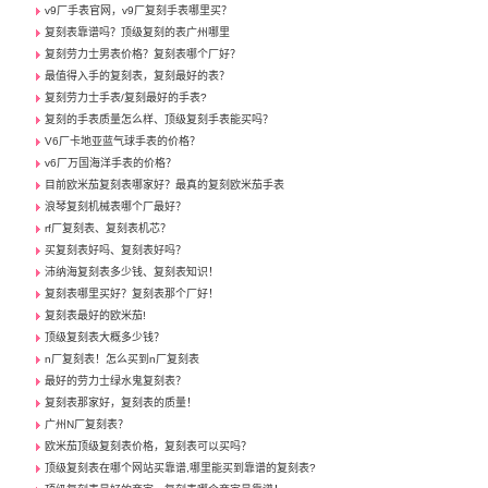
v9厂手表官网，v9厂复刻手表哪里买？
复刻表靠谱吗？顶级复刻的表广州哪里
复刻劳力士男表价格？复刻表哪个厂好？
最值得入手的复刻表，复刻最好的表？
复刻劳力士手表/复刻最好的手表?
复刻的手表质量怎么样、顶级复刻手表能买吗？
V6厂卡地亚蓝气球手表的价格？
v6厂万国海洋手表的价格？
目前欧米茄复刻表哪家好？最真的复刻欧米茄手表
浪琴复刻机械表哪个厂最好？
rf厂复刻表、复刻表机芯？
买复刻表好吗、复刻表好吗？
沛纳海复刻表多少钱、复刻表知识！
复刻表哪里买好？复刻表那个厂好！
复刻表最好的欧米茄!
顶级复刻表大概多少钱？
n厂复刻表！怎么买到n厂复刻表
最好的劳力士绿水鬼复刻表？
复刻表那家好，复刻表的质量！
广州N厂复刻表？
欧米茄顶级复刻表价格，复刻表可以买吗？
顶级复刻表在哪个网站买靠谱,哪里能买到靠谱的复刻表?