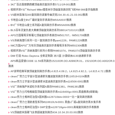
3K厂百达翡丽鹦鹉螺顶级高仿复刻手表5711/1R-001腕表
视频评测YS厂Richard Miller理查米尔顶级复刻高仿陀飞轮RM 066金手指腕表
VS欧米茄海马300复刻高仿波塞冬幽灵党234.30.41.21.03.002腕表
卡地亚山度士BV厂最好复刻手表高仿WSSA0037腕表
BV厂卡地亚山度士系列超A复刻高仿手表WSSA0062腕表
BLS百年灵复仇者大黄蜂顶级复刻高仿系列SB0147101I1X1腕表
APS万国葡萄牙新葡七顶级复刻手表高仿IW501707，IW501708腕表
VS沛纳海潜行系列一比一复刻高仿手表pam1226，PAM01226腕表
IWC万国APS厂万年历顶级高仿复刻手表葡萄牙系列IW502306腕表
视频评测VS厂沛纳海潜行系列小青铜PAM01074，PAM1074顶级复刻高仿手表
DiW 打造 Rolex Daytona 全新定制款 冰川蓝 沙漠绿洲4130迪通拿手表
APS新品爱彼CODE 11.59系列高仿15210OR.OO.A099CR.01，15210OR.OO.A002CR.0
腕表
AF浪琴经典军旗顶级复刻高仿手表L4.815.4.09.2，L4.815.4.92.2，L4.815.4.72.2腕表
clean厂劳力士宇宙计型迪通拿灰魔迪复刻高仿手表116519-0104腕表
clean劳力士宇宙计型迪通拿冰蓝迪高仿复刻手表m116506-0002腕表
VS厂沛纳海庐米诺杜尔系列超A高仿PAM01381，PAM1381腕表
VS厂劳力士闪电格磁型顶级复刻高仿手表m116400gv-0001黑盘腕表(绿玻璃)
clean劳力士格林尼治型II国米圈m126710blnr-0003一比一复刻高仿腕表
clean厂劳力士潜航者型系列M116610LN-0001 黑盘c厂超a复刻高仿黑水鬼手表
clean劳力士格林尼治型II GMT全金m126718grnr-0001高端复刻高仿手表腕表
VS顶级欧米茄碟飞女表超级复刻高仿434.10.34.20.03.002腕表