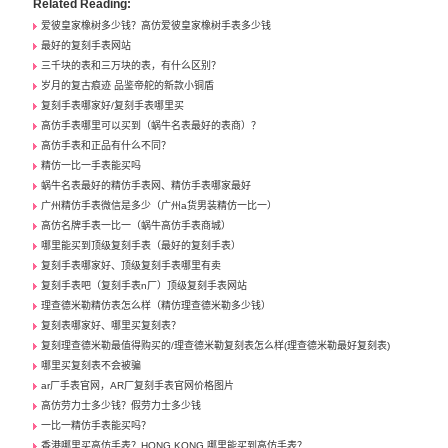
Related Reading:
爱彼皇家橡树多少钱？高仿爱彼皇家橡树手表多少钱
最好的复刻手表网站
三千块的表和三万块的表，有什么区别？
岁月的复古痕迹 品鉴帝舵的新款小铜盾
复刻手表哪家好/复刻手表哪里买
高仿手表哪里可以买到（蜗牛名表最好的表商）？
高仿手表和正品有什么不同？
精仿一比一手表能买吗
蜗牛名表最好的精仿手表网、精仿手表哪家最好
广州精仿手表微信是多少（广州a货男装精仿一比一）
高仿名牌手表一比一（蜗牛高仿手表商城）
哪里能买到顶级复刻手表（最好的复刻手表）
复刻手表哪家好、顶级复刻手表哪里有卖
复刻手表吧（复刻手表n厂）顶级复刻手表网站
理查德米勒精仿表怎么样（精仿理查德米勒多少钱）
复刻表哪家好、哪里买复刻表？
复刻理查德米勒最值得购买的/理查德米勒复刻表怎么样(理查德米勒最好复刻表)
哪里买复刻表不会被骗
ar厂手表官网，AR厂复刻手表官网价格图片
高仿劳力士多少钱？假劳力士多少钱
一比一精仿手表能买吗？
香港哪里买高仿手表？HONG KONG 哪里能买到高仿手表？