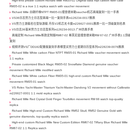
High-end private custom Richard Mille RM35-02 Original data ntpt carbon fiber case
RM35-02 is a true 1:1 replica watch with vaucher movement
Richard Mille 白碳纤维NTPT RM35-01理查德米勒vaucher机芯高端复刻一比一手表
VS36日志劳力士日志型高端一比一复刻手表m126234-0017腕表
VS劳力士游艇名仕型钛游艇 丹东V2机芯无卡度m226627-0001腕表一比一顶级复刻名表
VS日志36毫米劳力士日志型系列m126234-0013 广州仿真手表
高端定制 Richard Mille新款定制版RM67-02 蒂芙尼蓝理查德米勒RM 67-02 广州手表1:1顶
复刻
视频评测VS厂DD182配重版复刻手表哪里买劳力士星期日历型系列m228239-0076腕表
Richard Mille White carbon Fiber NTPT RM35-01 Richard Mille vaucher movement watch
1:1 replica
Private customized Black Magic RM35-02 Snowflake Diamond genuine vaucher
movement Richard Mille modified watch
Richard Mille White carbon Fiber RM35-01 high-end custom Richard Mille vaucher
movement RM35-01 watch
VS Rolex Yacht-Master Titanium Yacht-Master Dandong V2 movement without Calibrati
m226627-0001 1:1 mold replica watch
Richard Mille Red Crystal Gold Finger Tourbillon movement RM 66 watch top-quality
replica
Richard Mille High-end Custom Richard Mille RM52 Skull, RM52 Genuine Gold with
genuine diamonds, top-quality replica watch
High-end custom Richard Mille New Custom Edition RM67-02 Tiffany Blue Richard Mille
RM67-02 1:1 Replica watch