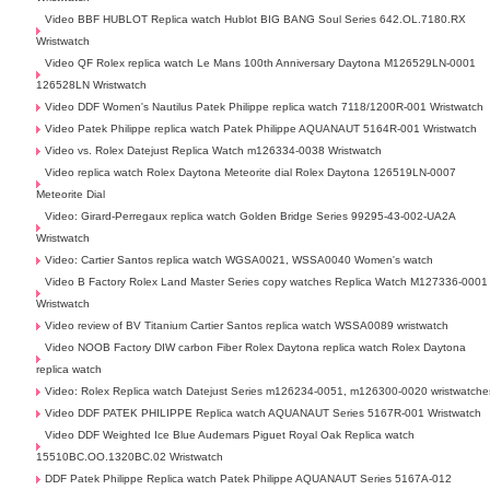
Video BBF HUBLOT Replica watch Hublot BIG BANG Soul Series 642.OL.7180.RX
Wristwatch
Video QF Rolex replica watch Le Mans 100th Anniversary Daytona M126529LN-0001
126528LN Wristwatch
Video DDF Women's Nautilus Patek Philippe replica watch 7118/1200R-001 Wristwatch
Video Patek Philippe replica watch Patek Philippe AQUANAUT 5164R-001 Wristwatch
Video vs. Rolex Datejust Replica Watch m126334-0038 Wristwatch
Video replica watch Rolex Daytona Meteorite dial Rolex Daytona 126519LN-0007
Meteorite Dial
Video: Girard-Perregaux replica watch Golden Bridge Series 99295-43-002-UA2A
Wristwatch
Video: Cartier Santos replica watch WGSA0021, WSSA0040 Women's watch
Video B Factory Rolex Land Master Series copy watches Replica Watch M127336-0001
Wristwatch
Video review of BV Titanium Cartier Santos replica watch WSSA0089 wristwatch
Video NOOB Factory DIW carbon Fiber Rolex Daytona replica watch Rolex Daytona
replica watch
Video: Rolex Replica watch Datejust Series m126234-0051, m126300-0020 wristwatche
Video DDF PATEK PHILIPPE Replica watch AQUANAUT Series 5167R-001 Wristwatch
Video DDF Weighted Ice Blue Audemars Piguet Royal Oak Replica watch
15510BC.OO.1320BC.02 Wristwatch
DDF Patek Philippe Replica watch Patek Philippe AQUANAUT Series 5167A-012