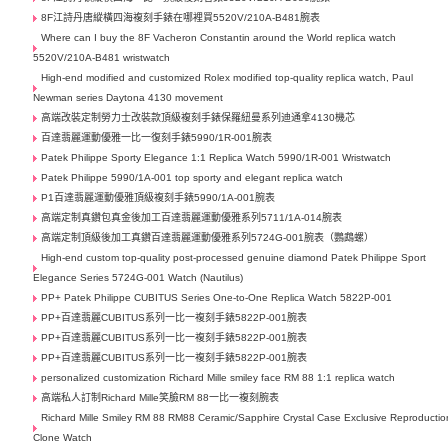
8F江詩丹唐縱橫四海複刻手錶在哪裡買5520V/210A-B481腕表
Where can I buy the 8F Vacheron Constantin around the World replica watch
5520V/210A-B481 wristwatch
High-end modified and customized Rolex modified top-quality replica watch, Paul
Newman series Daytona 4130 movement
高端改裝定制勞力士​改裝款頂級複刻手錶保羅紐曼系列迪通拿4130機芯
百達翡麗運動優雅一比一復刻手錶5990/1R-001腕表
Patek Philippe Sporty Elegance 1:1 Replica Watch 5990/1R-001 Wristwatch
Patek Philippe 5990/1A-001 top sporty and elegant replica watch
P1百達翡麗運動優雅頂級複刻手錶5990/1A-001腕表
高端定制真鑽包真金後加工百達翡麗運動優雅系列5711/1A-014腕表
高端定制頂級後加工真鑽百達翡麗運動優雅系列5724G-001腕表（鸚鵡螺）
High-end custom top-quality post-processed genuine diamond Patek Philippe Sport
Elegance Series 5724G-001 Watch (Nautilus)
PP+ Patek Philippe CUBITUS Series One-to-One Replica Watch 5822P-001
PP+百達翡麗CUBITUS系列一比一複刻手錶5822P-001腕表
PP+百達翡麗CUBITUS系列一比一複刻手錶5822P-001腕表
PP+百達翡麗CUBITUS系列一比一複刻手錶5822P-001腕表
personalized customization Richard Mille smiley face RM 88 1:1 replica watch
高端私人訂制Richard Mille笑臉RM 88一比一複刻腕表
Richard Mille Smiley RM 88 RM88 Ceramic/Sapphire Crystal Case Exclusive Reproductio
Clone Watch