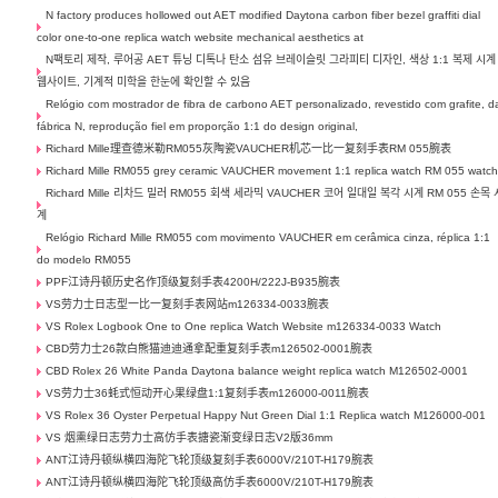
N factory produces hollowed out AET modified Daytona carbon fiber bezel graffiti dial
color one-to-one replica watch website mechanical aesthetics at
N팩토리 제작, 루어공 AET 튜닝 디톡나 탄소 섬유 브레이슬릿 그라피티 디자인, 색상 1:1 복제 시계
웹사이트, 기계적 미학을 한눈에 확인할 수 있음
Relógio com mostrador de fibra de carbono AET personalizado, revestido com grafite, d
fábrica N, reprodução fiel em proporção 1:1 do design original,
Richard Mille理查德米勒RM055灰陶瓷VAUCHER机芯一比一复刻手表RM 055腕表
Richard Mille RM055 grey ceramic VAUCHER movement 1:1 replica watch RM 055 watc
Richard Mille 리차드 밀러 RM055 회색 세라믹 VAUCHER 코어 일대일 복각 시계 RM 055 손목 
계
Relógio Richard Mille RM055 com movimento VAUCHER em cerâmica cinza, réplica 1:1
do modelo RM055
PPF江诗丹顿历史名作顶级复刻手表4200H/222J-B935腕表
VS劳力士日志型一比一复刻手表网站m126334-0033腕表
VS Rolex Logbook One to One replica Watch Website m126334-0033 Watch
CBD劳力士26款白熊猫迪迪通拿配重复刻手表m126502-0001腕表
CBD Rolex 26 White Panda Daytona balance weight replica watch M126502-0001
VS劳力士36蚝式恒动开心果绿盘1:1复刻手表m126000-0011腕表
VS Rolex 36 Oyster Perpetual Happy Nut Green Dial 1:1 Replica watch M126000-001
VS 烟熏绿日志劳力士高仿手表搪瓷渐变绿日志V2版36mm
ANT江诗丹顿纵横四海陀飞轮顶级复刻手表6000V/210T-H179腕表
ANT江诗丹顿纵横四海陀飞轮顶级高仿手表6000V/210T-H179腕表