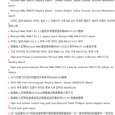
Richard Mille RM055 Replica Watch - Limited Edition Yellow Ceramic Voucher Movement
watch
Richard Mille RM055 Replica Watch - Limited Edition Yellow Ceramic Voucher Movement
watch
리처드 밀레 RM055 리처드 밀레 1:1 리메이크 시계 RM 055 한정판 옐로우 세라믹 바쉐르 무브먼
팔찌시계
Richard Mille RM67-01 1:1复刻手表理查德米勒RM 67-01Ti腕表
Richard Mille RM67-01 1:1 replica watch Richard Mille RM 67-01Ti watch
리처드 밀레 RM67-01 1:1 복제 시계 리처드 밀레 RM 67-01Ti 워치
高端私人定制Richard Mille理查德米勒RM07-01女士系列RM 07-01复刻手表
고급 프라이빗 커스터마이징 리처드 밀리 RM07-01 여성 시계 RM 07-01 복제 시계
High-end Private Customization Richard Mille RM07-01 Ladies' Collection RM 07-01
Replica Watch
High end personalizado Richard Mille RM07-01 s érie de mulheres RM 07-01 relógio de
réplica
APS万国飞行员计时复刻手表系列IW388103腕表
APS IWC Pilot Chronograph Replica Watch - Series IW388103 Watch
APS 세계 평행기 조종사 타이밍 복제 시계 컬렉션 IW388103
高端私人定制爱彼AP15416限量版白陶瓷腕表小贵几万
高端私人定制包金真钻百达翡丽运动优雅系列5711R 玫瑰金腕表
High end private custom bag gold real diamond Patek Philippe sports elegant series
5711R rose gold watch
N厂出品镂空AET改装迪通拿碳纤维表圈塗鴉盘面色彩一比一复刻表网站机械美学 一览无余