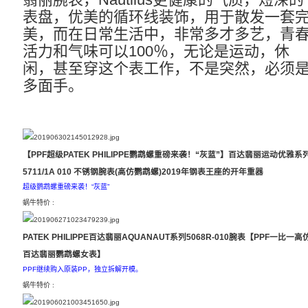
表盘，优美的循环线装饰，用于散发一套
美，而在日常生活中，非常多才多艺，青
活力和气味可以100％，无论是运动，休
闲，甚至穿这个表工作，不是突然，必须
多面手。
【PPF超级PATEK PHILIPPE鹦鹉螺重磅来袭！“灰蓝”】百达翡丽运动优雅系
5711/1A 010 不锈钢腕表(高仿鹦鹉螺)2019年钢表王座的开年重器
超级鹦鹉螺重磅来袭！“灰蓝”
蜗牛特价 :
3700
PATEK PHILIPPE百达翡丽AQUANAUT系列5068R-010腕表【PPF一比一高
百达翡丽鹦鹉螺女表】
PPF继续购入原装PP，独立拆解开模。
蜗牛特价 :
2600