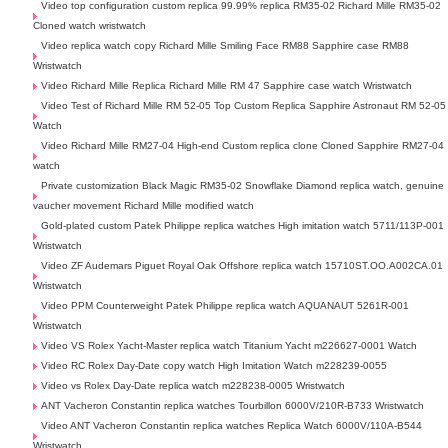
Video top configuration custom replica 99.99% replica RM35-02 Richard Mille RM35-02
Cloned watch wristwatch
Video replica watch copy Richard Mille Smiling Face RM88 Sapphire case RM88
Wristwatch
Video Richard Mille Replica Richard Mille RM 47 Sapphire case watch Wristwatch
Video Test of Richard Mille RM 52-05 Top Custom Replica Sapphire Astronaut RM 52-05
Watch
Video Richard Mille RM27-04 High-end Custom replica clone Cloned Sapphire RM27-04
watch
Private customization Black Magic RM35-02 Snowflake Diamond replica watch, genuine
vaucher movement Richard Mille modified watch
Gold-plated custom Patek Philippe replica watches High imitation watch 5711/113P-001
Wristwatch
Video ZF Audemars Piguet Royal Oak Offshore replica watch 15710ST.OO.A002CA.01
Wristwatch
Video PPM Counterweight Patek Philippe replica watch AQUANAUT 5261R-001
Wristwatch
Video VS Rolex Yacht-Master replica watch Titanium Yacht m226627-0001 Watch
Video RC Rolex Day-Date copy watch High Imitation Watch m228239-0055
Video vs Rolex Day-Date replica watch m228238-0005 Wristwatch
ANT Vacheron Constantin replica watches Tourbillon 6000V/210R-B733 Wristwatch
Video ANT Vacheron Constantin replica watches Replica Watch 6000V/110A-B544
Wristwatch