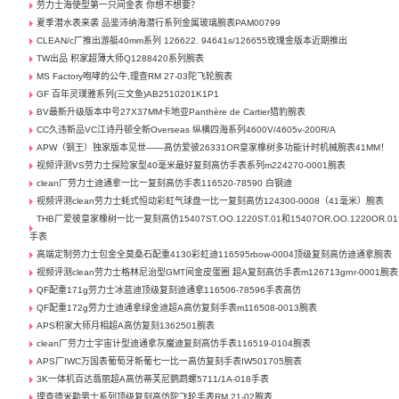
劳力士海使型第一只间金表 你想不想要？
夏季潜水表来袭 品鉴沛纳海潜行系列金属玻璃腕表PAM00799
CLEAN/c厂推出游艇40mm系列 126622. 94641s/126655玫瑰金版本近期推出
TW出品 积家超薄大师Q1288420系列腕表
MS Factory咆哮的公牛,理查RM 27-03陀飞轮腕表
GF 百年灵璞雅系列(三文鱼)AB2510201K1P1
BV最新升级版本中号27X37MM卡地亚Panthère de Cartier猎豹腕表
CC久违新品VC江诗丹顿全新Overseas 纵横四海系列4600V/4605v-200R/A
APW（钢王）独家版本见世——高仿爱彼26331OR皇家橡树多功能计时机械腕表41MM！
视频评测VS劳力士探险家型40毫米最好复刻高仿手表系列m224270-0001腕表
clean厂劳力士迪通拿一比一复刻高仿手表116520-78590 白钢迪
视频评测clean劳力士蚝式恒动彩虹气球盘一比一复刻高仿124300-0008（41毫米）腕表
THB厂爱彼皇家橡树一比一复刻高仿15407ST.OO.1220ST.01和15407OR.OO.1220OR.01
手表
高端定制劳力士包金全莫桑石配重4130彩虹迪116595rbow-0004顶级复刻高仿迪通拿腕表
视频评测clean劳力士格林尼治型GMT间金皮蛋圈 超A复刻高仿手表m126713grnr-0001腕表
QF配重171g劳力士冰蓝迪顶级复刻迪通拿116506-78596手表高仿
QF配重172g劳力士迪通拿绿金迪超A高仿复刻手表m116508-0013腕表
APS积家大师月相超A高仿复刻1362501腕表
clean厂劳力士宇宙计型迪通拿灰魔迪复刻高仿手表116519-0104腕表
APS厂IWC万国表葡萄牙新葡七一比一高仿复刻手表IW501705腕表
3K一体机百达翡丽超A高仿蒂芙尼鹦鹉螺5711/1A-018手表
理查德米勒男士系列顶级复刻高仿陀飞轮手表RM 21-02腕表