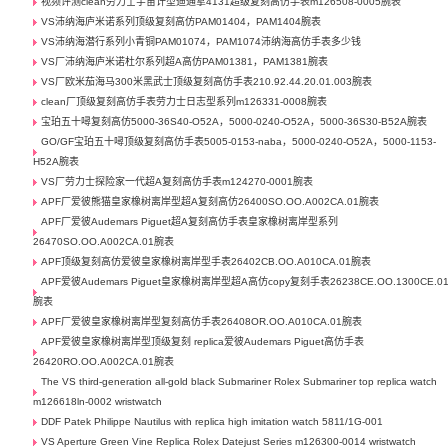
视频评测clean劳力士宇宙计型迪通拿4131超级复刻高仿手表m126508-0005腕表
VS沛纳海庐米诺系列顶级复刻高仿PAM01404，PAM1404腕表
VS沛纳海潜行系列小青铜PAM01074，PAM1074沛纳海高仿手表多少钱
VS厂沛纳海庐米诺杜尔系列超A高仿PAM01381，PAM1381腕表
VS厂欧米茄海马300米黑武士顶级复刻高仿手表210.92.44.20.01.003腕表
clean厂顶级复刻高仿手表劳力士日志型系列m126331-0008腕表
宝珀五十噚复刻高仿5000-36S40-O52A，5000-0240-O52A，5000-36S30-B52A腕表
GO/GF宝珀五十噚顶级复刻高仿手表5005-0153-naba，5000-0240-O52A，5000-1153-
H52A腕表
VS厂劳力士探险家一代超A复刻高仿手表m124270-0001腕表
APF厂爱彼熊猫皇家橡树离岸型超A复刻高仿26400SO.OO.A002CA.01腕表
APF厂爱彼Audemars Piguet超A复刻高仿手表皇家橡树离岸型系列
26470SO.OO.A002CA.01腕表
APF顶级复刻高仿爱彼皇家橡树离岸型手表26402CB.OO.A010CA.01腕表
APF爱彼Audemars Piguet皇家橡树离岸型超A高仿copy复刻手表26238CE.OO.1300CE.0
腕表
APF厂爱彼皇家橡树离岸型复刻高仿手表26408OR.OO.A010CA.01腕表
APF爱彼皇家橡树离岸型顶级复刻 replica爱彼Audemars Piguet高仿手表
26420RO.OO.A002CA.01腕表
The VS third-generation all-gold black Submariner Rolex Submariner top replica watch
m126618ln-0002 wristwatch
DDF Patek Philippe Nautilus with replica high imitation watch 5811/1G-001
VS Aperture Green Vine Replica Rolex Datejust Series m126300-0014 wristwatch