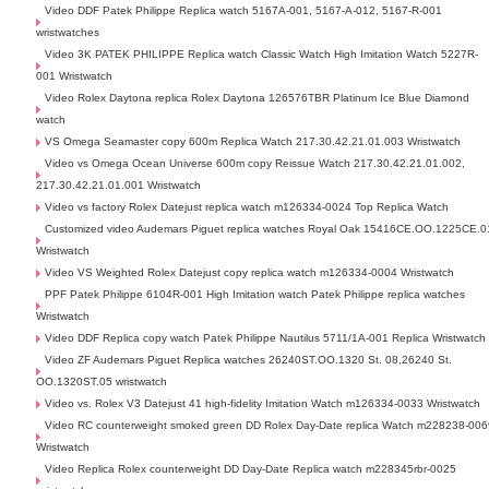
Video DDF Patek Philippe Replica watch 5167A-001, 5167-A-012, 5167-R-001
wristwatches
Video 3K PATEK PHILIPPE Replica watch Classic Watch High Imitation Watch 5227R-
001 Wristwatch
Video Rolex Daytona replica Rolex Daytona 126576TBR Platinum Ice Blue Diamond
watch
VS Omega Seamaster copy 600m Replica Watch 217.30.42.21.01.003 Wristwatch
Video vs Omega Ocean Universe 600m copy Reissue Watch 217.30.42.21.01.002,
217.30.42.21.01.001 Wristwatch
Video vs factory Rolex Datejust replica watch m126334-0024 Top Replica Watch
Customized video Audemars Piguet replica watches Royal Oak 15416CE.OO.1225CE.0
Wristwatch
Video VS Weighted Rolex Datejust copy replica watch m126334-0004 Wristwatch
PPF Patek Philippe 6104R-001 High Imitation watch Patek Philippe replica watches
Wristwatch
Video DDF Replica copy watch Patek Philippe Nautilus 5711/1A-001 Replica Wristwatch
Video ZF Audemars Piguet Replica watches 26240ST.OO.1320 St. 08,26240 St.
OO.1320ST.05 wristwatch
Video vs. Rolex V3 Datejust 41 high-fidelity Imitation Watch m126334-0033 Wristwatch
Video RC counterweight smoked green DD Rolex Day-Date replica Watch m228238-006
Wristwatch
Video Replica Rolex counterweight DD Day-Date Replica watch m228345rbr-0025