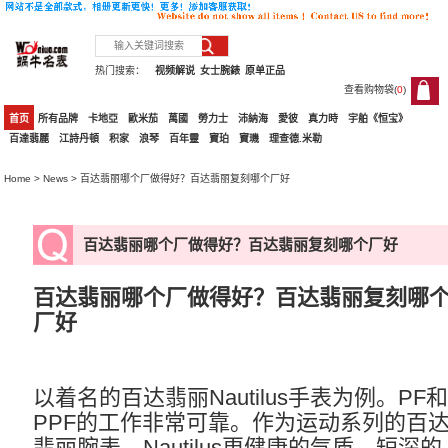
热门搜索：
视频解说
女士腕錶
原单正品
查看购物袋(
0
)
0
首页
所有品牌
卡地亞
歐米茄
萬國
勞力士
沛納海
愛彼
真力時
宇舶《恒宝》
百達翡麗
江詩丹頓
积家
浪琴
百年靈
寶珀
寶璣
理查德.米勒
Home
>
News
> 百达翡丽哪个厂做得好？百达翡丽复刻哪个厂好
百达翡丽哪个厂做得好？百达翡丽复刻哪个厂好
百达翡丽哪个厂做得好？百达翡丽复刻哪
厂好
以着名的
百达翡丽
Nautilus手表为例。PF
PPF的工作非常可靠。作为运动系列的百
翡丽腕表，Nautilus更健康的气质，短深的