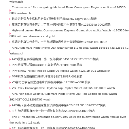
wristwatch
Custom-made 18k rose gold gold-plated Rolex Cosmogram Daytona replica m126505-
0002 wristwatch
包金定制劳力士格林尼治型II顶级复刻手表m126713grnr-0001腕表
高端定制真钻包金劳力士宇宙计型迪通拿广州复刻手表m126535tbr-0002腕表
High-end custom Rolex Cosmogramme Daytona Guangzhou replica Watch m126535tbr-
0002 with real diamonds and gold
高端定制真钻包金劳力士宇宙計型迪通拿廣州復刻腕錶M126535TBR-0002
APS Audemars Piguet Royal Oak Guangzhou 1:1 Replica Watch 15451ST.zz.1256ST.0
Wristwatch
APS愛彼皇家橡樹廣州一比一復刻手錶15451ST.ZZ.1256ST.01腕表
PPF新款百达翡丽CUBITUS复刻手表7128/1R-001腕表
PPF's new Patek Philippe CUBITUS replica watch 7128/1R-001 wristwatch
PPF新款百達翡麗CUBITUS複刻手錶7128/1R-001腕表
VS勞力士宇宙計型迪通拿頂級複刻手錶m126500ln-0002腕表
VS Rolex Cosmogramme Daytona Top Replica Watch m126500ln-0002 watch
APS Non-scale weights Audemars Piguet Royal Oak Top Edition Replica Watch
26240ST.OO.1320ST.07 watch
APS無卡度砝碼愛彼皇家橡樹頂級複刻手錶26240ST.OO.1320ST.07腕表
8F江诗丹顿纵横四海一比一顶级复刻名表5520V/210A-B686腕表
The 8F Vacheron Constantin 5520V/210A-B686 top-quality replica watch from all over
the world in a 1:1 scale
8F江詩丹頓縱橫四海一比一頂級複刻名錶5520V/210A-B686腕錶