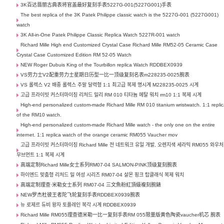
3K百达翡丽古典表将官盖最好复刻手表5227G-001(5227G001)手表
The best replica of the 3K Patek Philippe classic watch is the 5227G-001 (5227G001)
watch
3K All-in-One Patek Philippe Classic Replica Watch 5227R-001 watch
Richard Mille High end Customized Crystal Case Richard Mille RM52-05 Ceramic Case
Crystal Case Customized Edition RM 52-05 Watch
NEW Roger Dubuis King of the Tourbillon replica Watch RDDBEX0939
VS劳力士V2配重劳力士星期日历型一比一顶级复刻名表m228235-0025腕表
VS 롤렉스 V2 배중 롤렉스 주말 달력형 1:1 최고급 복제 명시계 M228235-0025 시계
고급 프라이빗 커스터마이징 리처드 밀리 RM 010 티타늄 메탈 워치 rm10 1:1 복제 시계
High-end personalized custom-made Richard Mille RM 010 titanium wristwatch. 1:1 repli
of the RM10 watch.
High-end personalized custom-made Richard Mille watch - the only one on the entire
internet. 1:1 replica watch of the orange ceramic RM055 Vaucher mov
고급 프라이빗 커스터마이징 Richard Mille 전 네트워크 유일 개발, 오렌지색 세라믹 RM055 와우처
무브먼트 1:1 복제 시계
高端定制Richard Mille女士系列RM07-04 SALMON-PINK顶级复刻腕表
하이엔드 맞춤형 리처드 밀 여성 시리즈 RM07-04 살몬 핑크 탑클래식 복제 워치
高端定制理查·米勒女士系列 RM07-04 三文魚粉紅頂級複刻腕錶
NEW罗杰杜彼王者陀飞轮复刻手表RDDBEX0939腕表
뉴 로제르 듀비 왕자 토플레인 복각 시계 RDDBEX0939
Richard Mille RM055理查德米勒一比一复刻手表RM 055限量版黄色陶瓷vaucher机芯 腕表