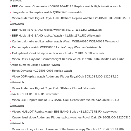
wristwatch
PPF Vacheron Constantin 4500V/210A-B128 Replica watch High imitation watch
Jaeger-lecoultre replica watch Q9078640 wristwatch
Video Audemars Piguet Royal Oak Offshore Replica watches 26405CE.OO.A030CA.01
Wristwatch
BBF Hublot BIG BANG replica watches 441.CI.1171.RX wristwatch
BBF Hublot BIG BANG replica Watch 441.NM.1171.RX Wristwatch
Cartier baignoire replica ladies' watch Watch WGBA0070 WJBA0067 Wristwatch
Cartier replica watch WJBB0033 Ladies' copy Watches Wristwatch
Gold-plated Patek Philippe replica watch fake 7118/1R-010 wristwatch
Video Rolex Daytona Counterweight Replica watch 116506-0004 Middle East Dubai
Arabic numeral Limited Edition Watch
Rolex Daytona m126508-0008 replica watch
Video DDF replica watch Audemars Piguet Royal Oak 15510ST.OO.1320ST.10
Wristwatch
Video Audemars Piguet Royal Oak Offshore Cloned fake watch
26471SR.OO.D101CR.01 wristwatch
Video BBF Replica hublot BIG BANG Soul Series fake Watch 642.OM.0180.RX
Wristwatch
Video: HUBLOT Replica watch BIG BANG Series 431.NX.717B.RX copy watch
Customized video Audemars Piguet replica watches Royal Oak 15416CE.OO.1225CE.0
Wristwatch
Video vs. Omega Ocean Universe 600m Reissue copy Watch 217.30.42.21.01.002,