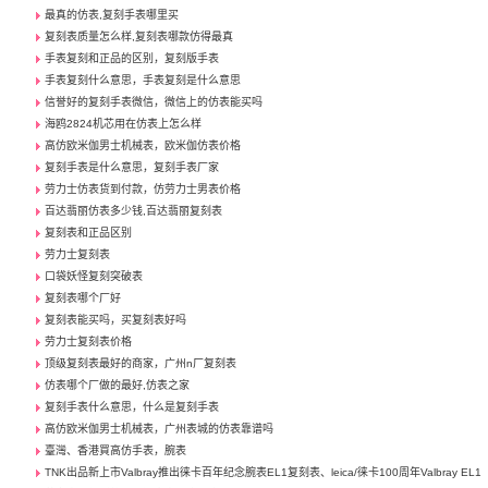
最真的仿表,复刻手表哪里买
复刻表质量怎么样,复刻表哪款仿得最真
手表复刻和正品的区别，复刻版手表
手表复刻什么意思，手表复刻是什么意思
信誉好的复刻手表微信，微信上的仿表能买吗
海鸥2824机芯用在仿表上怎么样
高仿欧米伽男士机械表，欧米伽仿表价格
复刻手表是什么意思，复刻手表厂家
劳力士仿表货到付款，仿劳力士男表价格
百达翡丽仿表多少钱,百达翡丽复刻表
复刻表和正品区别
劳力士复刻表
口袋妖怪复刻突破表
复刻表哪个厂好
复刻表能买吗，买复刻表好吗
劳力士复刻表价格
顶级复刻表最好的商家，广州n厂复刻表
仿表哪个厂做的最好,仿表之家
复刻手表什么意思，什么是复刻手表
高仿欧米伽男士机械表，广州表城的仿表靠谱吗
臺灣、香港買高仿手表，腕表
TNK出品新上市Valbray推出徕卡百年纪念腕表EL1复刻表、leica/徕卡100周年Valbray EL1