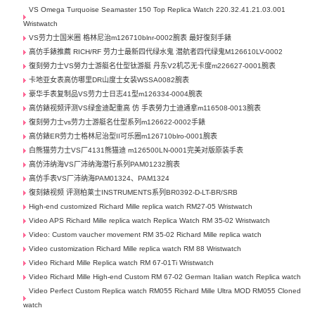
VS Omega Turquoise Seamaster 150 Top Replica Watch 220.32.41.21.03.001
Wristwatch
VS劳力士国米圈 格林尼治m126710blnr-0002腕表 最好復刻手錶
高仿手錶推薦 RICH/RF 劳力士最新四代绿水鬼 潜航者四代绿鬼M126610LV-0002
復刻勞力士VS勞力士游艇名仕型钛游艇 丹东V2机芯无卡度m226627-0001腕表
卡地亚女表高仿哪里DR山度士女装WSSA0082腕表
豪华手表复制品VS劳力士日志41型m126334-0004腕表
高仿錶视频评测VS绿金迪配重高 仿 手表勞力士迪通拿m116508-0013腕表
復刻勞力士vs劳力士游艇名仕型系列m126622-0002手錶
高仿錶ER劳力士格林尼治型II可乐圈m126710blro-0001腕表
白熊猫劳力士VS厂4131熊猫迪 m126500LN-0001完美对版原装手表
高仿沛纳海VS厂沛纳海潜行系列PAM01232腕表
高仿手表VS厂沛纳海PAM01324、PAM1324
復刻錶视频 评测柏莱士INSTRUMENTS系列BR0392-D-LT-BR/SRB
High-end customized Richard Mille replica watch RM27-05 Wristwatch
Video APS Richard Mille replica watch Replica Watch RM 35-02 Wristwatch
Video: Custom vaucher movement RM 35-02 Richard Mille replica watch
Video customization Richard Mille replica watch RM 88 Wristwatch
Video Richard Mille Replica watch RM 67-01Ti Wristwatch
Video Richard Mille High-end Custom RM 67-02 German Italian watch Replica watch
Video Perfect Custom Replica watch RM055 Richard Mille Ultra MOD RM055 Cloned
watch