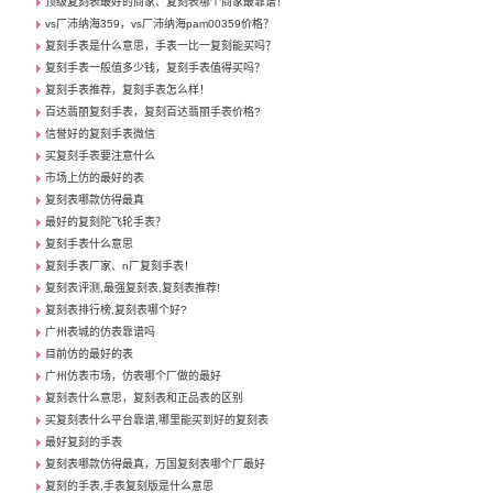
顶级复刻表最好的商家、复刻表哪个商家最靠谱！
vs厂沛纳海359，vs厂沛纳海pam00359价格？
复刻手表是什么意思，手表一比一复刻能买吗？
复刻手表一般值多少钱，复刻手表值得买吗？
复刻手表推荐，复刻手表怎么样！
百达翡丽复刻手表，复刻百达翡丽手表价格?
信誉好的复刻手表微信
买复刻手表要注意什么
市场上仿的最好的表
复刻表哪款仿得最真
最好的复刻陀飞轮手表？
复刻手表什么意思
复刻手表厂家、n厂复刻手表！
复刻表评测,最强复刻表,复刻表推荐!
复刻表排行榜,复刻表哪个好?
广州表城的仿表靠谱吗
目前仿的最好的表
广州仿表市场，仿表哪个厂做的最好
复刻表什么意思，复刻表和正品表的区别
买复刻表什么平台靠谱,哪里能买到好的复刻表
最好复刻的手表
复刻表哪款仿得最真，万国复刻表哪个厂最好
复刻的手表,手表复刻版是什么意思