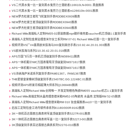
VS二代黑水鬼一比一复刻黑水鬼劳力士潜航者116610LN-0001 黑盘腕表
VS三代黑水鬼一比一复刻黑水鬼劳力士潜航者m126610ln-0001腕表
NEW罗杰杜彼王者陀飞轮复刻手表RDDBEX0939腕表
NEW罗杰杜彼王者顶级复刻手表RDDBEX0940腕表
NEW罗杰杜彼王者顶级复刻手表RDDBEX0940腕表
Richard Mille高端私人定制RM35-02原装数据ntpt碳纤维壳套vaucher机芯顶级1:1复刻手表
高端私人定制包金真钻理查米尔女士系列RM 07-01 Richard Mille红唇一比一复刻手表
视频评测VS厂V4墨黑欧米茄海马300复刻高仿手表210.92.44.20.01.003腕表
VS欧米茄海马系列210.30.42.20.01.018腕表
APS万国飞行员一体机芯顶级复刻手表IW389411腕表
APS一体机葡计IWC万国表葡萄牙顶级复刻IW371617腕表
APS一体机葡计IWC万国表葡萄牙顶级复刻IW371617腕表
VS沛纳海庐米诺系列复刻手表PAM01367，PAM1367腕表
THB爱彼皇家橡树顶级复刻手表15407BC.GG.1224BC.01腕表
视频评测APS积家月相超薄大师系列Q1368480腕表
高端私人定制Richard Mille全网唯一 开发定制橙色陶瓷RM055 vaucher机芯1:1复刻手表
Richard Mille高端定制水晶壳理查德米勒RM52-05陶瓷壳 水晶壳 定制版RM 52-05腕表
高端私人定制Richard Mille理查德米勒RM 010 钛金属腕表rm10一比一复刻手表
后加工定制包金江诗丹顿传承系列81180/000R-9162腕表
3K一体机百达翡丽古典表将军盖顶级复刻手表5227R-001腕表
3K一体机百达翡丽古典表将军盖一比一复刻手表5227J-001腕表
3K顶级复刻手表百达翡丽古典表系列5227G-010腕表