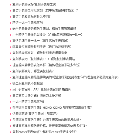
复刻手表哪家好/复刻手表哪里买
高仿手表哪里可以买到（蜗牛名表最好的表商）？
高仿手表和正品有什么不同？
精仿一比一手表能买吗
蜗牛名表最好的精仿手表网、精仿手表哪家最好
广州精仿手表微信是多少（广州a货男装精仿一比一）
高仿名牌手表一比一（蜗牛高仿手表商城）
哪里能买到顶级复刻手表（最好的复刻手表）
复刻手表哪家好、顶级复刻手表哪里有卖
复刻手表吧（复刻手表n厂）顶级复刻手表网站
理查德米勒精仿表怎么样（精仿理查德米勒多少钱）
复刻表哪家好、哪里买复刻表？
复刻理查德米勒最值得购买的/理查德米勒复刻表怎么样(理查德米勒最好复刻表)
哪里买复刻表不会被骗
ar厂手表官网，AR厂复刻手表官网价格图片
高仿劳力士多少钱？假劳力士多少钱
一比一精仿手表能买吗？
香港哪里买高仿手表？HONG KONG 哪里能买到高仿手表？
仿表哪家好,高仿手表网上哪家好?
台湾哪里买高仿手表？台湾手表高仿的质量怎么样?
爱彼皇家橡树精仿表价格，爱彼皇家橡树高仿表多少钱?
复刻cartier手表价格？卡地亚cartier手表多少钱？