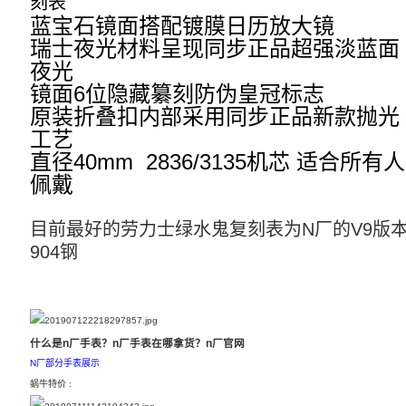
刻表
蓝宝石镜面搭配镀膜日历放大镜

瑞士夜光材料呈现同步正品超强淡蓝面
夜光

镜面6位隐藏纂刻防伪皇冠标志

原装折叠扣内部采用同步正品新款抛光
工艺

直径40mm  2836/3135机芯 适合所有人
佩戴
目前最好的劳力士绿水鬼复刻表为N厂的V9版
904钢
什么是n厂手表？n厂手表在哪拿货？n厂官网
N厂部分手表展示
蜗牛特价 :