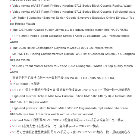
Video review of AET Patek Philippe Nautilus 5711 Series Black Ceramic Replica Watch
Video review of AET Patek Philippe Nautilus 5711 Series Black Ceramic Sell cloned wat
M+ Tudor Submariner Extreme Edition Google Employee Exclusive Offline Dinosaur Top
tier Replica Watch
The JJZ Hublot Classic Fusion 38mm 1:1 top-quality replica watch 565.NX.8970.RX
PPF Patek Philippe Sport Elegance Series 5724R-001(Nautilus) 1:1 Premium replica
watch
The 2026 Rolex Cosmograph Daytona m126502-0001 1:1 replica watch
M+ IWC F63 Racing Commemorative Edition IWC Pilot's Collection IW328107 Guangzh
Replica Watch
vs Rolex Yacht-Master Series m126622-0002 Guangzhou Watch 1:1 top-quality replica
watch
高端定制宇舶表法拉利一比一复刻手表905.VX.0001.RX，905.NX.0001.RX，
905.ND.0001.RX腕表
RICH/RF 劳力士最新四代绿水鬼 潜航者四代绿鬼M126610LV-0002 顶级一比一复刻手表
High-end custom Richard Mille New Custom Edition RM67-02 Tiffany Blue Richard Mille
RM67-02 1:1 Replica watch
High-end private custom Richard Mille RM35-02 Original data ntpt carbon fiber case
RM35-02 is a true 1:1 replica watch with vaucher movement
Richard Mille 白碳纤维NTPT RM35-01理查德米勒vaucher机芯高端复刻一比一手表
VS36日志劳力士日志型高端一比一复刻手表m126234-0017腕表
VS劳力士游艇名仕型钛游艇 丹东V2机芯无卡度m226627-0001腕表一比一顶级复刻名表