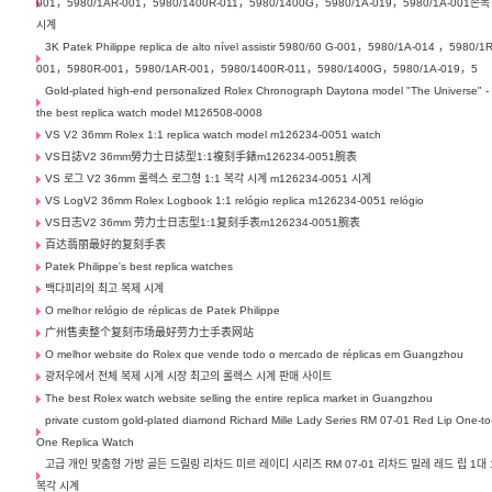
001，5980/1AR-001，5980/1400R-011，5980/1400G，5980/1A-019，5980/1A-001손목
시계
3K Patek Philippe replica de alto nível assistir 5980/60 G-001，5980/1A-014 ，5980/1R
001，5980R-001，5980/1AR-001，5980/1400R-011，5980/1400G，5980/1A-019，5
Gold-plated high-end personalized Rolex Chronograph Daytona model "The Universe" -
the best replica watch model M126508-0008
VS V2 36mm Rolex 1:1 replica watch model m126234-0051 watch
VS日誌V2 36mm勞力士日誌型1:1複刻手錶m126234-0051腕表
VS 로그 V2 36mm 롤렉스 로그형 1:1 복각 시계 m126234-0051 시계
VS LogV2 36mm Rolex Logbook 1:1 relógio replica m126234-0051 relógio
VS日志V2 36mm 劳力士日志型1:1复刻手表m126234-0051腕表
百达翡丽最好的复刻手表
Patek Philippe's best replica watches
백다피리의 최고 복제 시계
O melhor relógio de réplicas de Patek Philippe
广州售卖整个复刻市场最好劳力士手表网站
O melhor website do Rolex que vende todo o mercado de réplicas em Guangzhou
광저우에서 전체 복제 시계 시장 최고의 롤렉스 시계 판매 사이트
The best Rolex watch website selling the entire replica market in Guangzhou
private custom gold-plated diamond Richard Mille Lady Series RM 07-01 Red Lip One-to
One Replica Watch
고급 개인 맞춤형 가방 골든 드릴링 리차드 미르 레이디 시리즈 RM 07-01 리차드 밀레 레드 립 1대 
복각 시계