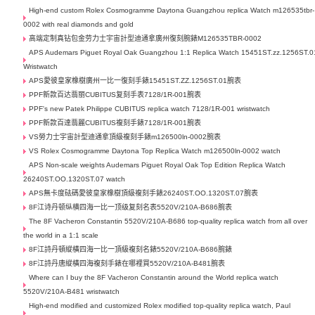
High-end custom Rolex Cosmogramme Daytona Guangzhou replica Watch m126535tbr-
0002 with real diamonds and gold
高端定制真钻包金劳力士宇宙計型迪通拿廣州復刻腕錶M126535TBR-0002
APS Audemars Piguet Royal Oak Guangzhou 1:1 Replica Watch 15451ST.zz.1256ST.0
Wristwatch
APS愛彼皇家橡樹廣州一比一復刻手錶15451ST.ZZ.1256ST.01腕表
PPF新款百达翡丽CUBITUS复刻手表7128/1R-001腕表
PPF's new Patek Philippe CUBITUS replica watch 7128/1R-001 wristwatch
PPF新款百達翡麗CUBITUS複刻手錶7128/1R-001腕表
VS勞力士宇宙計型迪通拿頂級複刻手錶m126500ln-0002腕表
VS Rolex Cosmogramme Daytona Top Replica Watch m126500ln-0002 watch
APS Non-scale weights Audemars Piguet Royal Oak Top Edition Replica Watch
26240ST.OO.1320ST.07 watch
APS無卡度砝碼愛彼皇家橡樹頂級複刻手錶26240ST.OO.1320ST.07腕表
8F江诗丹顿纵横四海一比一顶级复刻名表5520V/210A-B686腕表
The 8F Vacheron Constantin 5520V/210A-B686 top-quality replica watch from all over
the world in a 1:1 scale
8F江詩丹頓縱橫四海一比一頂級複刻名錶5520V/210A-B686腕錶
8F江詩丹唐縱橫四海複刻手錶在哪裡買5520V/210A-B481腕表
Where can I buy the 8F Vacheron Constantin around the World replica watch
5520V/210A-B481 wristwatch
High-end modified and customized Rolex modified top-quality replica watch, Paul