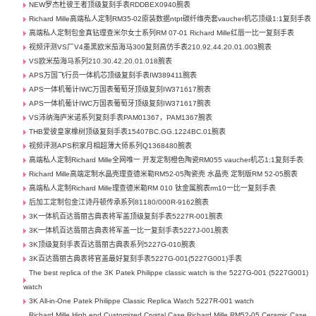
NEW罗杰杜彼王者顶级复刻手表RDDBEX0940腕表
Richard Mille高端私人定制RM35-02原装数据ntpt碳纤维壳套vaucher机芯顶级1:1复刻手表
高端私人定制包金真钻理查米尔女士系列RM 07-01 Richard Mille红唇一比一复刻手表
视频评测VS厂V4墨黑欧米茄海马300复刻高仿手表210.92.44.20.01.003腕表
VS欧米茄海马系列210.30.42.20.01.018腕表
APS万国飞行员一体机芯顶级复刻手表IW389411腕表
APS一体机葡计IWC万国表葡萄牙顶级复刻IW371617腕表
APS一体机葡计IWC万国表葡萄牙顶级复刻IW371617腕表
VS沛纳海庐米诺系列复刻手表PAM01367，PAM1367腕表
THB爱彼皇家橡树顶级复刻手表15407BC.GG.1224BC.01腕表
视频评测APS积家月相超薄大师系列Q1368480腕表
高端私人定制Richard Mille全网唯一 开发定制橙色陶瓷RM055 vaucher机芯1:1复刻手表
Richard Mille高端定制水晶壳理查德米勒RM52-05陶瓷壳 水晶壳 定制版RM 52-05腕表
高端私人定制Richard Mille理查德米勒RM 010 钛金属腕表rm10一比一复刻手表
后加工定制包金江诗丹顿传承系列81180/000R-9162腕表
3K一体机百达翡丽古典表将军盖顶级复刻手表5227R-001腕表
3K一体机百达翡丽古典表将军盖一比一复刻手表5227J-001腕表
3K顶级复刻手表百达翡丽古典表系列5227G-010腕表
3K百达翡丽古典表将官盖最好复刻手表5227G-001(5227G001)手表
The best replica of the 3K Patek Philippe classic watch is the 5227G-001 (5227G001)
watch
3K All-in-One Patek Philippe Classic Replica Watch 5227R-001 watch
Richard Mille High end Customized Crystal Case Richard Mille RM52-05 Ceramic Case