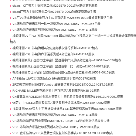
clean，C厂劳力士探险家二代M226570-0001超A高仿复刻腕表
clean厂劳力士探险家型二代m226570-0002顶级复刻高仿手表
VS厂V3版本最新配重劳力士42游艇名仕m226659-0002最好复刻高仿手表
VS沛纳海庐米诺系列一比一复刻高仿PAM01365，PAM1365手表
VS沛纳海庐米诺系列顶级复刻高仿PAM01404，PAM1404腕表
视频评测V7厂IWC万国IW328209 超A复刻高仿飞行员马克二十瑞士空中巡逻兵钛金属限量
腕表
视频评测VS厂沛纳海超A高仿复刻手表潜行系列PAM01507腕表
视频评测VS厂沛纳海庐米诺系列超A高仿复刻PAM01114腕表
视频评测真陨石面劳力士宇宙计型迪通拿广州顶级高仿复刻m116518ln-0076腕表
视频评测真陨石面劳力士宇宙计型迪通拿一比一高仿m116509-0073腕表
视频评测劳力士宇宙计型迪通拿系列陨石迪超A高仿复刻M116508-0015腕表
APS新葡七IWC万国表葡萄牙超A高仿复刻手表IW501702腕表
ZF爱彼皇家橡树50周年Jumbo 最好高仿复刻16202ST.OO.1240ST.02腕表
RICHARD MILLE理查米尔男士陀飞轮超A复刻高仿RM38-02腕表
C+最高版本ROLEX间金黑水鬼劳力士潜航者型顶级复刻高仿116613LN-0001腕表
vs劳力士ROLEX潜航者型超A高仿复刻全金黑水鬼m126618ln-0002腕表
视频评测clean劳力士宇宙计型迪通拿4131超级复刻高仿手表m126508-0005腕表
VS沛纳海庐米诺系列顶级复刻高仿PAM01404，PAM1404腕表
VS沛纳海潜行系列小青铜PAM01074，PAM1074沛纳海高仿手表多少钱
VS厂沛纳海庐米诺杜尔系列超A高仿PAM01381，PAM1381腕表
VS厂欧米茄海马300米黑武士顶级复刻高仿手表210.92.44.20.01.003腕表