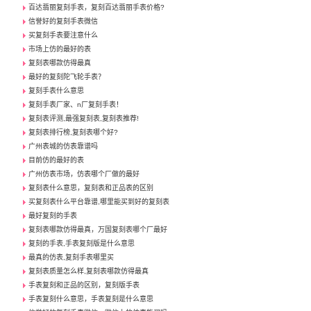
百达翡丽复刻手表，复刻百达翡丽手表价格?
信誉好的复刻手表微信
买复刻手表要注意什么
市场上仿的最好的表
复刻表哪款仿得最真
最好的复刻陀飞轮手表？
复刻手表什么意思
复刻手表厂家、n厂复刻手表！
复刻表评测,最强复刻表,复刻表推荐!
复刻表排行榜,复刻表哪个好?
广州表城的仿表靠谱吗
目前仿的最好的表
广州仿表市场，仿表哪个厂做的最好
复刻表什么意思，复刻表和正品表的区别
买复刻表什么平台靠谱,哪里能买到好的复刻表
最好复刻的手表
复刻表哪款仿得最真，万国复刻表哪个厂最好
复刻的手表,手表复刻版是什么意思
最真的仿表,复刻手表哪里买
复刻表质量怎么样,复刻表哪款仿得最真
手表复刻和正品的区别，复刻版手表
手表复刻什么意思，手表复刻是什么意思