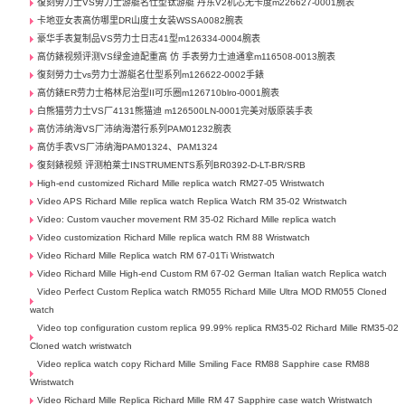
復刻勞力士VS勞力士游艇名仕型钛游艇 丹东V2机芯无卡度m226627-0001腕表
卡地亚女表高仿哪里DR山度士女装WSSA0082腕表
豪华手表复制品VS劳力士日志41型m126334-0004腕表
高仿錶视频评测VS绿金迪配重高 仿 手表勞力士迪通拿m116508-0013腕表
復刻勞力士vs劳力士游艇名仕型系列m126622-0002手錶
高仿錶ER劳力士格林尼治型II可乐圈m126710blro-0001腕表
白熊猫劳力士VS厂4131熊猫迪 m126500LN-0001完美对版原装手表
高仿沛纳海VS厂沛纳海潜行系列PAM01232腕表
高仿手表VS厂沛纳海PAM01324、PAM1324
復刻錶视频 评测柏莱士INSTRUMENTS系列BR0392-D-LT-BR/SRB
High-end customized Richard Mille replica watch RM27-05 Wristwatch
Video APS Richard Mille replica watch Replica Watch RM 35-02 Wristwatch
Video: Custom vaucher movement RM 35-02 Richard Mille replica watch
Video customization Richard Mille replica watch RM 88 Wristwatch
Video Richard Mille Replica watch RM 67-01Ti Wristwatch
Video Richard Mille High-end Custom RM 67-02 German Italian watch Replica watch
Video Perfect Custom Replica watch RM055 Richard Mille Ultra MOD RM055 Cloned
watch
Video top configuration custom replica 99.99% replica RM35-02 Richard Mille RM35-02
Cloned watch wristwatch
Video replica watch copy Richard Mille Smiling Face RM88 Sapphire case RM88
Wristwatch
Video Richard Mille Replica Richard Mille RM 47 Sapphire case watch Wristwatch