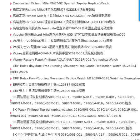
Customized Richard Mille RM67-02 Spanish Top-tier Replica Watch
高端定制Richard Miller理查米勒RM67-02西班牙頂級複刻錶
高端定制Richard Mille女士系列RM07-04 SALMON-PINK頂級複刻腕表
高端定制Richard Miller理查米勒RM07頂級複刻手錶RM 07-03 LITCHI腕表
高端定制複刻腕表Richard mille理查米勒RM67-02白法國正品螢光碳纖維
Vaucher機芯Richard Mille理查米勒RM 055 NTPT日本限量版頂級複刻腕表rm055
VS勞力士V2配重DD勞力士星期日曆型超A高仿手錶m228238-0071腕表
VS勞力士V2配重DD rolex星期日曆型最好複刻手錶m228239-0005腕表
Victory廠百達翡麗AQUANAUT笑臉手雷5261R-001頂級複刻腕表
Victory Factory Patek Philippe AQUANAUT 5261R-001 Top replica Watch
ERF Rolex day-date Free-Running Movement Top Grade Replication Watch M126334-
0033 Watch
ERF Rolex Free-Running Movement Replica Watch M126300-0018 Watch in Guangzho
ERF勞力士日誌型頂級複刻手錶m126334-0033腕表
ERF勞力士日誌型廣州複刻手錶m126300-0018腕表
3K百达翡丽顶级复刻手表5980/60G-001，5980/1A-014 ，5980/1R-001，5980R-001，
5980/1AR-001，5980/1400R-011，5980/1400G，5980/1A-019，5980/1A-001腕表
3K Patek Philippe Top-tier replica watche: 5980/60G-001, 5980/1A-014, 5980/1R-001,
5980R-001, 5980/1AR-001, 5980/1400R-011, 5980/1400G, 5980/1A-019, 5
3K百達翡麗頂級複刻手錶5980/60 G-001，5980/1A-014 ，5980/1R-001，5980R-001，
5980/1AR-001，5980/1400R-011，5980/1400G，5980/1A-019，5980/1A-001 腕表
3K 바이다에메랄드 최고급 복각 시계 5980/60G-001，5980/1A-014 ，5980/1R-001，5980R