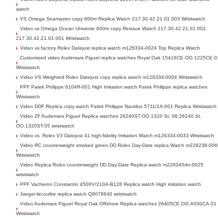
watch
VS Omega Seamaster copy 600m Replica Watch 217.30.42.21.01.003 Wristwatch
Video vs Omega Ocean Universe 600m copy Reissue Watch 217.30.42.21.01.002,
217.30.42.21.01.001 Wristwatch
Video vs factory Rolex Datejust replica watch m126334-0024 Top Replica Watch
Customized video Audemars Piguet replica watches Royal Oak 15416CE.OO.1225CE.0
Wristwatch
Video VS Weighted Rolex Datejust copy replica watch m126334-0004 Wristwatch
PPF Patek Philippe 6104R-001 High Imitation watch Patek Philippe replica watches
Wristwatch
Video DDF Replica copy watch Patek Philippe Nautilus 5711/1A-001 Replica Wristwatch
Video ZF Audemars Piguet Replica watches 26240ST.OO.1320 St. 08,26240 St.
OO.1320ST.05 wristwatch
Video vs. Rolex V3 Datejust 41 high-fidelity Imitation Watch m126334-0033 Wristwatch
Video RC counterweight smoked green DD Rolex Day-Date replica Watch m228238-006
Wristwatch
Video Replica Rolex counterweight DD Day-Date Replica watch m228345rbr-0025
wristwatch
PPF Vacheron Constantin 4500V/210A-B128 Replica watch High imitation watch
Jaeger-lecoultre replica watch Q9078640 wristwatch
Video Audemars Piguet Royal Oak Offshore Replica watches 26405CE.OO.A030CA.01
Wristwatch