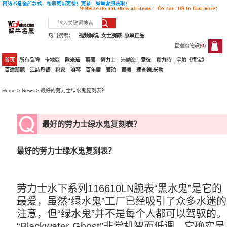
热门搜索：
视频解说
女士腕錶
原单正品
查看购物袋(
0
)
0
首页
所有品牌
卡地亞
歐米茄
萬國
勞力士
沛納海
愛彼
真力時
宇舶《恒宝》
百達翡麗
江詩丹頓
积家
浪琴
百年靈
寶珀
寶璣
理查德.米勒
Home
>
News
> 最好的劳力士绿水鬼复刻表？
最好的劳力士绿水鬼复刻表？
最好的劳力士绿水鬼复刻表？
劳力士水下系列116610LN腕表“黑水鬼”是它的
最爱，虽然“绿水鬼”工厂已经吸引了众多水迷的
注意，但“绿水鬼”并不是每个人都可以驾驭的。
“Blackwater Ghost”非常机智而低调，它确实是