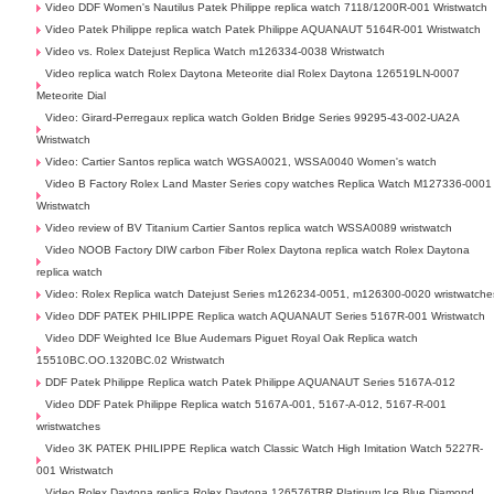
Video DDF Women's Nautilus Patek Philippe replica watch 7118/1200R-001 Wristwatch
Video Patek Philippe replica watch Patek Philippe AQUANAUT 5164R-001 Wristwatch
Video vs. Rolex Datejust Replica Watch m126334-0038 Wristwatch
Video replica watch Rolex Daytona Meteorite dial Rolex Daytona 126519LN-0007
Meteorite Dial
Video: Girard-Perregaux replica watch Golden Bridge Series 99295-43-002-UA2A
Wristwatch
Video: Cartier Santos replica watch WGSA0021, WSSA0040 Women's watch
Video B Factory Rolex Land Master Series copy watches Replica Watch M127336-0001
Wristwatch
Video review of BV Titanium Cartier Santos replica watch WSSA0089 wristwatch
Video NOOB Factory DIW carbon Fiber Rolex Daytona replica watch Rolex Daytona
replica watch
Video: Rolex Replica watch Datejust Series m126234-0051, m126300-0020 wristwatche
Video DDF PATEK PHILIPPE Replica watch AQUANAUT Series 5167R-001 Wristwatch
Video DDF Weighted Ice Blue Audemars Piguet Royal Oak Replica watch
15510BC.OO.1320BC.02 Wristwatch
DDF Patek Philippe Replica watch Patek Philippe AQUANAUT Series 5167A-012
Video DDF Patek Philippe Replica watch 5167A-001, 5167-A-012, 5167-R-001
wristwatches
Video 3K PATEK PHILIPPE Replica watch Classic Watch High Imitation Watch 5227R-
001 Wristwatch
Video Rolex Daytona replica Rolex Daytona 126576TBR Platinum Ice Blue Diamond