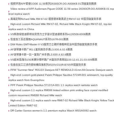
视频评测APF爱彼CODE 11.59系列26393CR.OO.A008KB.01顶级复刻腕表
Video review of APF Audemars Piguet CODE 11.59 series 26393CR-OO.A008KB.01 top
level replica watch
高端定制Richard Mille RM 67-02 理查德米勒黑武士RM 67-02 中国顶级复刻手表
High-end custom Richard Mille RM 67-02, Richard Mille Black Knight RM 67-02, top-tier
replica watch in China
VS新款绿金迪即将出货劳力士宇宙计型迪通拿系列m126508-0008腕表
包金加工百达翡丽AQUANAUT系列5167R-001腕表
DIW Rolex GMT-Master II V3版劳力士碳纤维格林尼治中国顶级复刻高仿手表
AF浪琴康卡斯广州1:1复刻高仿手表L3.830.4.02.6腕表
AF浪琴康卡斯一比一复刻广州手表L3.830.4.92.6腕表
VS欧米茄海马150米黄针撑杆跳广州复刻手表网站220.12.41.21.03.009腕表
包金后加工江诗丹顿纵横四海系列4520V/210R-B705中国复刻手表
PPM "Summer New" ROLEX Datejust AET REMOULD 41mm All-Ceramic Datejust watch
High-end custom gold-plated Patek Philippe Nautilus 5724R-001 wristwatch, top-quality
replica watch from Guangzhou
PPF Patek Philippe Nautilus 5712/1A-001 1:1 replica watch website watch
High-end custom 1:1 replica RM088 limited edition pink smiling face crystal modified
custom movement RM088 Richard Mille watch
High-end custom 1:1 replica watch new RM67-02 Richard Mille Black Knight Yellow Trac
Limited Edition RM67-02
DR Cartier Santos women's 1:1 premium replica Watch WSSA0082 watch