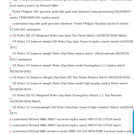
level replica watch by Richard Miller
Patek Philippe 18K genuine gold with gold and diamond inlay processing AQUANAUT
series 7968/300R-001 replica watch
customized bag with gold genuine diamond, Patek Philippe Nautilus top-level replica
5724G-001 wristwatch
VS Rolex DD V2 Weighted Rolex day date Top Clone Watch m228239-0004 Watch
VS Rolex V2 balance weight DD Rolex Day date Super A replica watch model m228238-
0071
VS Rolex V2 balance weight Rolex Day-Date replica watch, official website M228236-
0012 wristwatch
VS Rolex V2 balance weight Rolex Day-Date model Guangzhou 1:1 replica watch
M228238-0061
VS Rolex V2 Balance Weight Day-Date DD Top Grade Replica Watch M228238-0059
VS Rolex V2 balance weight Rolex Day-Date model high-quality replica Rolex watch
M228239-0076
VS Rolex DD V2 Weighted Rolex Day-Date Guangzhou Watch 1:1 Top Remake
m228236-0008 Watch
VS Rolex V2 Counterweight DD Rolex Day-Date Super A High imitation Watch m228238
0071
customized Richard Miller RM07 top-level replica watch RM 07-03 LITCHI watch
customized Richard Miller RM07 top-level replica watch RM 07-03 LITCHI watch
customized Richard Mille women's series RM07-04 SALMON-PINK top-level replica watc