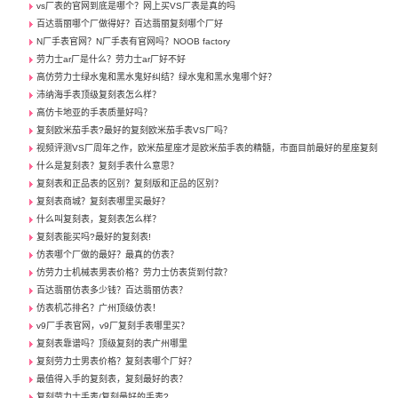
vs厂表的官网到底是哪个？网上买VS厂表是真的吗
百达翡丽哪个厂做得好？百达翡丽复刻哪个厂好
N厂手表官网？N厂手表有官网吗？NOOB factory
劳力士ar厂是什么？劳力士ar厂好不好
高仿劳力士绿水鬼和黑水鬼好纠结？绿水鬼和黑水鬼哪个好？
沛纳海手表顶级复刻表怎么样？
高仿卡地亚的手表质量好吗？
复刻欧米茄手表?最好的复刻欧米茄手表VS厂吗？
视频评测VS厂周年之作，欧米茄星座才是欧米茄手表的精髓，市面目前最好的星座复刻
什么是复刻表？复刻手表什么意思？
复刻表和正品表的区别？复刻版和正品的区别？
复刻表商城？复刻表哪里买最好？
什么叫复刻表，复刻表怎么样？
复刻表能买吗?最好的复刻表!
仿表哪个厂做的最好？最真的仿表？
仿劳力士机械表男表价格？劳力士仿表货到付款？
百达翡丽仿表多少钱？百达翡丽仿表？
仿表机芯排名？广州顶级仿表！
v9厂手表官网，v9厂复刻手表哪里买？
复刻表靠谱吗？顶级复刻的表广州哪里
复刻劳力士男表价格？复刻表哪个厂好？
最值得入手的复刻表，复刻最好的表？
复刻劳力士手表/复刻最好的手表?