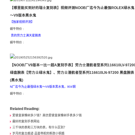
【哪里能买到好的瑞士复刻表】视频评测NOOB厂迄今为止最强ROLEX绿水鬼
～V9版本黑水鬼
【独家视频评测】
蜗牛特价 :
3400-3700
贵的劳力士满天星腕表
蜗牛特价 :
4700
【NOOB厂V9版本一比一超A复刻手表】劳力士潜航者型系列116610LV-9720
绿盘腕表【劳力士绿水鬼】、劳力士潜航者型系列116610LN-97200 黑盘腕表
(黑水鬼)
N厂迄今为止最强绿水鬼～V9版本黑水鬼，904钢
蜗牛特价 :
3400-3700
Related Reading:
爱彼皇家橡树多少钱？高仿爱彼皇家橡树手表多少钱
最好的复刻手表网站
三千块的表和三万块的表，有什么区别？
岁月的复古痕迹 品鉴帝舵的新款小铜盾