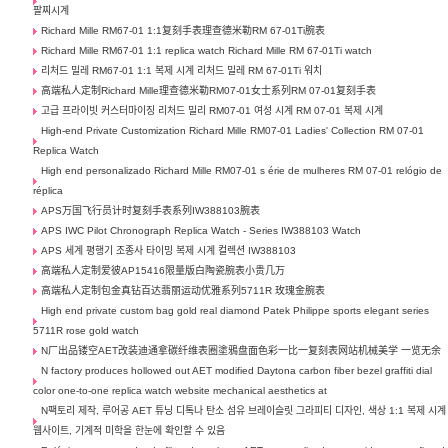
팔찌시계
Richard Mille RM67-01 1:1复刻手表理查德米勒RM 67-01Ti腕表
Richard Mille RM67-01 1:1 replica watch Richard Mille RM 67-01Ti watch
리처드 밀레 RM67-01 1:1 복제 시계 리처드 밀레 RM 67-01Ti 워치
高端私人定制Richard Mille理查德米勒RM07-01女士系列RM 07-01复刻手表
고급 프라이빗 커스터마이징 리처드 밀리 RM07-01 여성 시계 RM 07-01 복제 시계
High-end Private Customization Richard Mille RM07-01 Ladies' Collection RM 07-01
Replica Watch
High end personalizado Richard Mille RM07-01 s érie de mulheres RM 07-01 relógio de
réplica
APS万国飞行员计时复刻手表系列IW388103腕表
APS IWC Pilot Chronograph Replica Watch - Series IW388103 Watch
APS 세계 평행기 조종사 타이밍 복제 시계 컬렉션 IW388103
高端私人定制爱彼AP15416限量版白陶瓷腕表小贵几万
高端私人定制包金真钻百达翡丽运动优雅系列5711R 玫瑰金腕表
High end private custom bag gold real diamond Patek Philippe sports elegant series
5711R rose gold watch
N厂出品镂空AET改装迪通拿碳纤维表圈塗鴉盘面色彩一比一复刻表网站机械美学 一览无余
N factory produces hollowed out AET modified Daytona carbon fiber bezel graffiti dial
color one-to-one replica watch website mechanical aesthetics at
N팩토리 제작, 루어공 AET 튜닝 디톡나 탄소 섬유 브레이슬릿 그라피티 디자인, 색상 1:1 복제 시계
웹사이트, 기계적 미학을 한눈에 확인할 수 있음