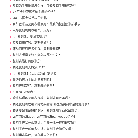
复刻的手表质量怎么样、顶级复刻手表能买吗？
V6厂卡地亚蓝气球手表的价格？
v6厂万国海洋手表的价格？
目前欧米茄复刻表哪家好？最真的复刻欧米茄手表
浪琴复刻机械表哪个厂最好？
rf厂复刻表、复刻表机芯？
买复刻表好吗、复刻表好吗？
沛纳海复刻表多少钱、复刻表知识！
复刻表哪里买好？复刻表那个厂好！
复刻表最好的欧米茄!
顶级复刻表大概多少钱？
n厂复刻表！怎么买到n厂复刻表
最好的劳力士绿水鬼复刻表？
复刻表那家好，复刻表的质量！
广州N厂复刻表？
欧米茄顶级复刻表价格，复刻表可以买吗？
顶级复刻表在哪个网站买靠谱,哪里能买到靠谱的复刻表?
顶级复刻表最好的商家、复刻表哪个商家最靠谱！
vs厂沛纳海359，vs厂沛纳海pam00359价格？
复刻手表是什么意思，手表一比一复刻能买吗？
复刻手表一般值多少钱，复刻手表值得买吗？
复刻手表推荐，复刻手表怎么样！