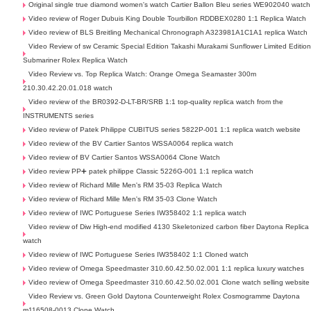
Original single true diamond women's watch Cartier Ballon Bleu series WE902040 watch
Video review of Roger Dubuis King Double Tourbillon RDDBEX0280 1:1 Replica Watch
Video review of BLS Breitling Mechanical Chronograph A323981A1C1A1 replica Watch
Video Review of sw Ceramic Special Edition Takashi Murakami Sunflower Limited Editio
Submariner Rolex Replica Watch
Video Review vs. Top Replica Watch: Orange Omega Seamaster 300m
210.30.42.20.01.018 watch
Video review of the BR0392-D-LT-BR/SRB 1:1 top-quality replica watch from the
INSTRUMENTS series
Video review of Patek Philippe CUBITUS series 5822P-001 1:1 replica watch website
Video review of the BV Cartier Santos WSSA0064 replica watch
Video review of BV Cartier Santos WSSA0064 Clone Watch
Video review PP➕ patek philippe Classic 5226G-001 1:1 replica watch
Video review of Richard Mille Men's RM 35-03 Replica Watch
Video review of Richard Mille Men's RM 35-03 Clone Watch
Video review of IWC Portuguese Series IW358402 1:1 replica watch
Video review of Diw High-end modified 4130 Skeletonized carbon fiber Daytona Replica
watch
Video review of IWC Portuguese Series IW358402 1:1 Cloned watch
Video review of Omega Speedmaster 310.60.42.50.02.001 1:1 replica luxury watches
Video review of Omega Speedmaster 310.60.42.50.02.001 Clone watch selling website
Video Review vs. Green Gold Daytona Counterweight Rolex Cosmogramme Daytona
m116508-0013 Clone Watch