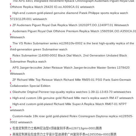
The APS 4401 integrated movement flyback Chronograph Audemars Piguet Royal Oak
Offshore Replica Watch 26420 IO.oo.A009CA.01 wristwatch
High-end custom gold-plated genuine diamond Patek Philippe sports replica watch
5723/112R-001 wristwatch
ZF Audemars Piguet Royal Oak Replica Watch 16202PT.OO.1240PT.01 Wristwatch
Audemars Piguet Royal Oak Offshore Premium Replica Watch 15605SK.OO.A350CA.0
Wristwatch
The VS Rolex Submariner series m126610lv-0002 is the best high-quality replica of the
third-generation green Submariner watch
Rolex Submariner 114060-0002 Black Dial Watch, 2nd Generation Undated Black
Submariner Replica watch
APS Jaeger-lecoultre Joker Reissue Watch Jaeger-lecoultre Master Series 1378420
Wristwatch
ZF Richard Mille Top Reissue Watch Richard Mille RM35-01 PSG Paris Saint-Germain
Collaboration Special Edition
Glashutte Original Pioneer top-quality replica watches 1-39-11-13-83-70 wristwatches
High-end custom 18k genuine gold Richard Mille men's replica watch RM 47 wristwatch
High-end custom gold-plated Richard Mille Super A Replica Watch RM07-01 NTPT
wristwatch
Custom-made 18k rose gold gold-plated Rolex Cosmogram Daytona replica m126505-
0002 wristwatch
包金定制劳力士格林尼治型II顶级复刻手表m126713grnr-0001腕表
高端定制真钻包金劳力士宇宙计型迪通拿广州复刻手表m126535tbr-0002腕表