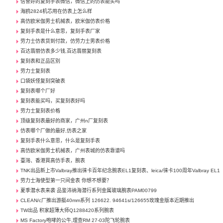
信誉好的复刻手表微信，微信上的仿表能买吗
海鸥2824机芯用在仿表上怎么样
高仿欧米伽男士机械表，欧米伽仿表价格
复刻手表是什么意思，复刻手表厂家
劳力士仿表货到付款，仿劳力士男表价格
百达翡丽仿表多少钱,百达翡丽复刻表
复刻表和正品区别
劳力士复刻表
口袋妖怪复刻突破表
复刻表哪个厂好
复刻表能买吗，买复刻表好吗
劳力士复刻表价格
顶级复刻表最好的商家，广州n厂复刻表
仿表哪个厂做的最好,仿表之家
复刻手表什么意思，什么是复刻手表
高仿欧米伽男士机械表，广州表城的仿表靠谱吗
臺灣、香港買高仿手表，腕表
TNK出品新上市Valbray推出徕卡百年纪念腕表EL1复刻表、leica/徕卡100周年Valbray EL1
劳力士海使型第一只间金表 你想不想要？
夏季潜水表来袭 品鉴沛纳海潜行系列金属玻璃腕表PAM00799
CLEAN/c厂推出游艇40mm系列 126622. 94641s/126655玫瑰金版本近期推出
TW出品 积家超薄大师Q1288420系列腕表
MS Factory咆哮的公牛,理查RM 27-03陀飞轮腕表