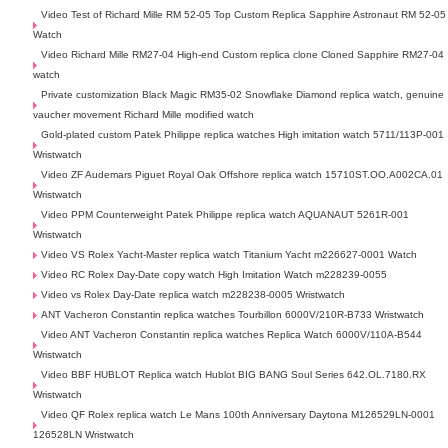
Video Test of Richard Mille RM 52-05 Top Custom Replica Sapphire Astronaut RM 52-05
Watch
Video Richard Mille RM27-04 High-end Custom replica clone Cloned Sapphire RM27-04
watch
Private customization Black Magic RM35-02 Snowflake Diamond replica watch, genuine
vaucher movement Richard Mille modified watch
Gold-plated custom Patek Philippe replica watches High imitation watch 5711/113P-001
Wristwatch
Video ZF Audemars Piguet Royal Oak Offshore replica watch 15710ST.OO.A002CA.01
Wristwatch
Video PPM Counterweight Patek Philippe replica watch AQUANAUT 5261R-001
Wristwatch
Video VS Rolex Yacht-Master replica watch Titanium Yacht m226627-0001 Watch
Video RC Rolex Day-Date copy watch High Imitation Watch m228239-0055
Video vs Rolex Day-Date replica watch m228238-0005 Wristwatch
ANT Vacheron Constantin replica watches Tourbillon 6000V/210R-B733 Wristwatch
Video ANT Vacheron Constantin replica watches Replica Watch 6000V/110A-B544
Wristwatch
Video BBF HUBLOT Replica watch Hublot BIG BANG Soul Series 642.OL.7180.RX
Wristwatch
Video QF Rolex replica watch Le Mans 100th Anniversary Daytona M126529LN-0001
126528LN Wristwatch