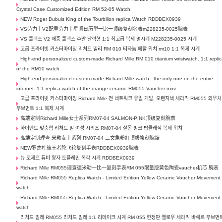
Crystal Case Customized Edition RM 52-05 Watch
NEW Roger Dubuis King of the Tourbillon replica Watch RDDBEX0939
VS劳力士V2配重劳力士星期日历型一比一顶级复刻名表m228235-0025腕表
VS 롤렉스 V2 배중 롤렉스 주말 달력형 1:1 최고급 복제 명시계 M228235-0025 시계
고급 프라이빗 커스터마이징 리처드 밀리 RM 010 티타늄 메탈 워치 rm10 1:1 복제 시계
High-end personalized custom-made Richard Mille RM 010 titanium wristwatch. 1:1 repli
of the RM10 watch.
High-end personalized custom-made Richard Mille watch - the only one on the entire
internet. 1:1 replica watch of the orange ceramic RM055 Vaucher mov
고급 프라이빗 커스터마이징 Richard Mille 전 네트워크 유일 개발, 오렌지색 세라믹 RM055 와우처
무브먼트 1:1 복제 시계
高端定制Richard Mille女士系列RM07-04 SALMON-PINK顶级复刻腕表
하이엔드 맞춤형 리처드 밀 여성 시리즈 RM07-04 살몬 핑크 탑클래식 복제 워치
高端定制理查·米勒女士系列 RM07-04 三文魚粉紅頂級複刻腕錶
NEW罗杰杜彼王者陀飞轮复刻手表RDDBEX0939腕表
뉴 로제르 듀비 왕자 토플레인 복각 시계 RDDBEX0939
Richard Mille RM055理查德米勒一比一复刻手表RM 055限量版黄色陶瓷vaucher机芯 腕表
Richard Mille RM055 Replica Watch - Limited Edition Yellow Ceramic Voucher Movement
watch
Richard Mille RM055 Replica Watch - Limited Edition Yellow Ceramic Voucher Movement
watch
리처드 밀레 RM055 리처드 밀레 1:1 리메이크 시계 RM 055 한정판 옐로우 세라믹 바쉐르 무브먼