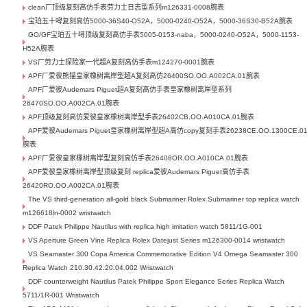
clean厂顶级复刻高仿手表劳力士日志型系列m126331-0008腕表
宝珀五十噚复刻高仿5000-36S40-O52A，5000-0240-O52A，5000-36S30-B52A腕表
GO/GF宝珀五十噚顶级复刻高仿手表5005-0153-naba，5000-0240-O52A，5000-1153-
H52A腕表
VS厂劳力士探险家一代超A复刻高仿手表m124270-0001腕表
APF厂爱彼熊猫皇家橡树离岸型超A复刻高仿26400SO.OO.A002CA.01腕表
APF厂爱彼Audemars Piguet超A复刻高仿手表皇家橡树离岸型系列
26470SO.OO.A002CA.01腕表
APF顶级复刻高仿爱彼皇家橡树离岸型手表26402CB.OO.A010CA.01腕表
APF爱彼Audemars Piguet皇家橡树离岸型超A高仿copy复刻手表26238CE.OO.1300CE.0
腕表
APF厂爱彼皇家橡树离岸型复刻高仿手表26408OR.OO.A010CA.01腕表
APF爱彼皇家橡树离岸型顶级复刻 replica爱彼Audemars Piguet高仿手表
26420RO.OO.A002CA.01腕表
The VS third-generation all-gold black Submariner Rolex Submariner top replica watch
m126618ln-0002 wristwatch
DDF Patek Philippe Nautilus with replica high imitation watch 5811/1G-001
VS Aperture Green Vine Replica Rolex Datejust Series m126300-0014 wristwatch
VS Seamaster 300 Copa America Commemorative Edition V4 Omega Seamaster 300
Replica Watch 210.30.42.20.04.002 Wristwatch
DDF counterweight Nautilus Patek Philippe Sport Elegance Series Replica Watch
5711/1R-001 Wristwatch