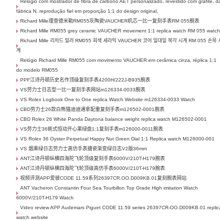
Relógio com mostrador de fibra de carbono AET personalizado, revestido com grafite, d
fábrica N, reprodução fiel em proporção 1:1 do design original,
Richard Mille理查德米勒RM055灰陶瓷VAUCHER机芯一比一复刻手表RM 055腕表
Richard Mille RM055 grey ceramic VAUCHER movement 1:1 replica watch RM 055 watc
Richard Mille 리차드 밀러 RM055 회색 세라믹 VAUCHER 코어 일대일 복각 시계 RM 055 손목 
계
Relógio Richard Mille RM055 com movimento VAUCHER em cerâmica cinza, réplica 1:1
do modelo RM055
PPF江诗丹顿历史名作顶级复刻手表4200H/222J-B935腕表
VS劳力士日志型一比一复刻手表网站m126334-0033腕表
VS Rolex Logbook One to One replica Watch Website m126334-0033 Watch
CBD劳力士26款白熊猫迪迪通拿配重复刻手表m126502-0001腕表
CBD Rolex 26 White Panda Daytona balance weight replica watch M126502-0001
VS劳力士36蚝式恒动开心果绿盘1:1复刻手表m126000-0011腕表
VS Rolex 36 Oyster Perpetual Happy Nut Green Dial 1:1 Replica watch M126000-001
VS 烟熏绿日志劳力士高仿手表搪瓷渐变绿日志V2版36mm
ANT江诗丹顿纵横四海陀飞轮顶级复刻手表6000V/210T-H179腕表
ANT江诗丹顿纵横四海陀飞轮顶级高仿手表6000V/210T-H179腕表
视频评测APP爱彼CODE 11.59系列26397CR.OO.D009KB.01复刻腕表网站
ANT Vacheron Constantin Four Sea Tourbillon Top Grade High imitation Watch
6000V/210T-H179 Watch
Video review APP Audemars Piguet CODE 11.59 series 26397CR-OO.D009KB.01 replic
watch website