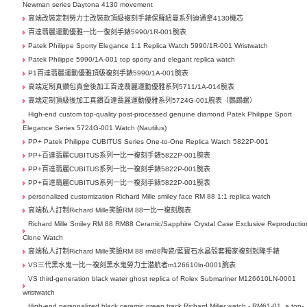
Newman series Daytona 4130 movement
高端改裝定制勞力士​改裝款頂級複刻手錶保羅紐曼系列迪通拿4130機芯
百達翡麗運動優雅一比一復刻手錶5990/1R-001腕表
Patek Philippe Sporty Elegance 1:1 Replica Watch 5990/1R-001 Wristwatch
Patek Philippe 5990/1A-001 top sporty and elegant replica watch
P1百達翡麗運動優雅頂級複刻手錶5990/1A-001腕表
高端定制真鑽包真金後加工百達翡麗運動優雅系列5711/1A-014腕表
高端定制頂級後加工真鑽百達翡麗運動優雅系列5724G-001腕表（鸚鵡螺）
High-end custom top-quality post-processed genuine diamond Patek Philippe Sport
Elegance Series 5724G-001 Watch (Nautilus)
PP+ Patek Philippe CUBITUS Series One-to-One Replica Watch 5822P-001
PP+百達翡麗CUBITUS系列一比一複刻手錶5822P-001腕表
PP+百達翡麗CUBITUS系列一比一複刻手錶5822P-001腕表
PP+百達翡麗CUBITUS系列一比一複刻手錶5822P-001腕表
personalized customization Richard Mille smiley face RM 88 1:1 replica watch
高端私人訂制Richard Mille笑臉RM 88一比一複刻腕表
Richard Mille Smiley RM 88 RM88 Ceramic/Sapphire Crystal Case Exclusive Reproductio
Clone Watch
高端私人訂制Richard Mille笑臉RM 88 rm88陶瓷/藍寶石水晶殼套獨家複刻尅隆手錶
VS三代黑水鬼一比一複刻黑水鬼勞力士潜航者m126610ln-0001腕表
VS third-generation black water ghost replica of Rolex Submariner M126610LN-0001
wristwatch
High-end personalized black ceramic green track Richard Miller watch - RM61-01, a top-