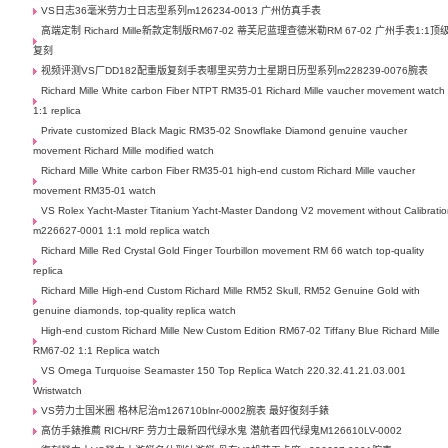
VS日志36毫米劳力士日志型系列m126234-0013 广州仿真手表
高端定制 Richard Mille新款定制版RM67-02 蒂芙尼蓝理查德米勒RM 67-02 广州手表1:1顶
复刻
视频评测VS厂DD182配重版复刻手表哪里买劳力士星期日历型系列m228239-0076腕表
Richard Mille White carbon Fiber NTPT RM35-01 Richard Mille vaucher movement watch
1:1 replica
Private customized Black Magic RM35-02 Snowflake Diamond genuine vaucher
movement Richard Mille modified watch
Richard Mille White carbon Fiber RM35-01 high-end custom Richard Mille vaucher
movement RM35-01 watch
VS Rolex Yacht-Master Titanium Yacht-Master Dandong V2 movement without Calibrati
m226627-0001 1:1 mold replica watch
Richard Mille Red Crystal Gold Finger Tourbillon movement RM 66 watch top-quality
replica
Richard Mille High-end Custom Richard Mille RM52 Skull, RM52 Genuine Gold with
genuine diamonds, top-quality replica watch
High-end custom Richard Mille New Custom Edition RM67-02 Tiffany Blue Richard Mille
RM67-02 1:1 Replica watch
VS Omega Turquoise Seamaster 150 Top Replica Watch 220.32.41.21.03.001
Wristwatch
VS劳力士国米圈 格林尼治m126710blnr-0002腕表 最好復刻手錶
高仿手錶推薦 RICH/RF 劳力士最新四代绿水鬼 潜航者四代绿鬼M126610LV-0002