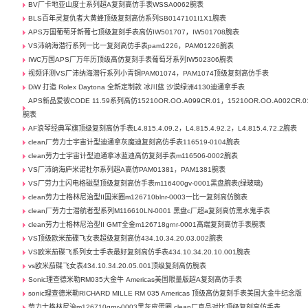
BV厂卡地亚山度士系列超A复刻高仿手表WSSA0062腕表
BLS百年灵复仇者大黄蜂顶级复刻高仿系列SB0147101I1X1腕表
APS万国葡萄牙新葡七顶级复刻手表高仿IW501707，IW501708腕表
VS沛纳海潜行系列一比一复刻高仿手表pam1226，PAM01226腕表
IWC万国APS厂万年历顶级高仿复刻手表葡萄牙系列IW502306腕表
视频评测VS厂沛纳海潜行系列小青铜PAM01074，PAM1074顶级复刻高仿手表
DiW 打造 Rolex Daytona 全新定制款 冰川蓝 沙漠绿洲4130迪通拿手表
APS新品爱彼CODE 11.59系列高仿15210OR.OO.A099CR.01，15210OR.OO.A002CR.0
腕表
AF浪琴经典军旗顶级复刻高仿手表L4.815.4.09.2，L4.815.4.92.2，L4.815.4.72.2腕表
clean厂劳力士宇宙计型迪通拿灰魔迪复刻高仿手表116519-0104腕表
clean劳力士宇宙计型迪通拿冰蓝迪高仿复刻手表m116506-0002腕表
VS厂沛纳海庐米诺杜尔系列超A高仿PAM01381，PAM1381腕表
VS厂劳力士闪电格磁型顶级复刻高仿手表m116400gv-0001黑盘腕表(绿玻璃)
clean劳力士格林尼治型II国米圈m126710blnr-0003一比一复刻高仿腕表
clean厂劳力士潜航者型系列M116610LN-0001 黑盘c厂超a复刻高仿黑水鬼手表
clean劳力士格林尼治型II GMT全金m126718grnr-0001高端复刻高仿手表腕表
VS顶级欧米茄碟飞女表超级复刻高仿434.10.34.20.03.002腕表
VS欧米茄碟飞系列女士手表最好复刻高仿手表434.10.34.20.10.001腕表
vs欧米茄碟飞女表434.10.34.20.05.001顶级复刻高仿腕表
Sonic理查德米勒RM035大金牛 Americas美国限量版超A复刻高仿手表
sonic理查德米勒RICHARD MILLE RM 035 Americas 顶级高仿复刻手表美国大金牛纪念版
劳力士格林尼治m126710grnr-0003黑灰皮蛋圈 clean厂真品对比顶级复刻高仿手表