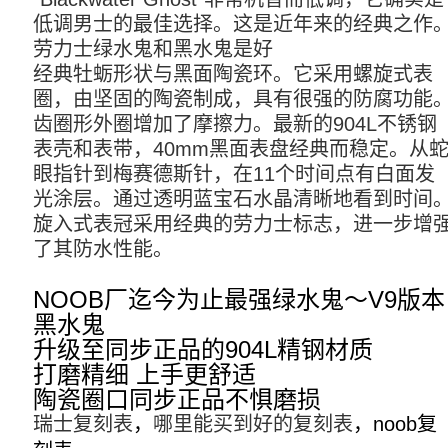
低调男士的最佳选择。这是近年来的经典之作
劳力士绿水鬼和黑水鬼是好
经典牡蛎形状与黑面陶瓷环。它采用螺旋式表
圈，由坚固的陶瓷制成，具有很强的防腐功能
齿圈形外圈增加了摩擦力。最新的904L不锈钢
表壳和表带，40mm黑面表盘经典而稳定。从
眼指针到梅赛德斯针，在11个时间点有白面发
光涂层。通过透明蓝宝石水晶清晰地看到时间
旋入式表冠采用经典的劳力士标志，进一步增
了其防水性能。
NOOB厂迄今为止最强绿水鬼～V9版本
黑水鬼

升级至同步正品的904L精钢材质

打磨精细 上手更舒适

瑞士复刻表
，
哪里能买到好的复刻表
，noob复