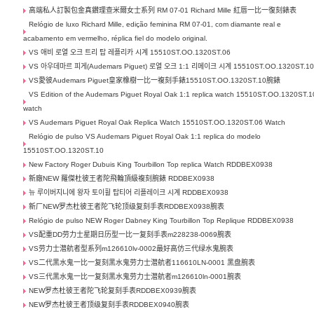
高端私人訂製包金真鑽理查米爾女士系列 RM 07-01 Richard Mille 紅唇一比一復刻錶表
Relógio de luxo Richard Mille, edição feminina RM 07-01, com diamante real e
acabamento em vermelho, réplica fiel do modelo original.
VS 애비 로열 오크 트리 탑 레플리카 시계 15510ST.OO.1320ST.06
VS 아우데마르 피게(Audemars Piguet) 로열 오크 1:1 리메이크 시계 15510ST.OO.1320ST.1
VS愛彼Audemars Piguet皇家橡樹一比一複刻手錶15510ST.OO.1320ST.10腕錶
VS Edition of the Audemars Piguet Royal Oak 1:1 replica watch 15510ST.OO.1320ST.1
watch
VS Audemars Piguet Royal Oak Replica Watch 15510ST.OO.1320ST.06 Watch
Relógio de pulso VS Audemars Piguet Royal Oak 1:1 replica do modelo
15510ST.OO.1320ST.10
New Factory Roger Dubuis King Tourbillon Top replica Watch RDDBEX0938
新廠NEW 羅傑杜彼王者陀飛輪頂級複刻腕錶 RDDBEX0938
뉴 루이버지니에 왕자 토이휠 탑티어 리플레이크 시계 RDDBEX0938
新厂NEW罗杰杜彼王者陀飞轮顶级复刻手表RDDBEX0938腕表
Relógio de pulso NEW Roger Dabney King Tourbillon Top Replique RDDBEX0938
VS配重DD劳力士星期日历型一比一复刻手表m228238-0069腕表
VS劳力士潜航者型系列m126610lv-0002最好高仿三代绿水鬼腕表
VS二代黑水鬼一比一复刻黑水鬼劳力士潜航者116610LN-0001 黑盘腕表
VS三代黑水鬼一比一复刻黑水鬼劳力士潜航者m126610ln-0001腕表
NEW罗杰杜彼王者陀飞轮复刻手表RDDBEX0939腕表
NEW罗杰杜彼王者顶级复刻手表RDDBEX0940腕表