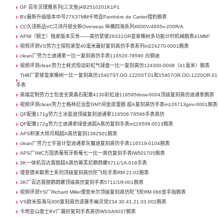
GF 百年灵璞雅系列(三文鱼)AB2510201K1P1
BV最新升级版本中号27X37MM卡地亚Panthère de Cartier猎豹腕表
CC久违新品VC江诗丹顿全新Overseas 纵横四海系列4600V/4605v-200R/A
APW（钢王）独家版本见世——高仿爱彼26331OR皇家橡树多功能计时机械腕表41MM！
视频评测VS劳力士探险家型40毫米最好复刻高仿手表系列m224270-0001腕表
clean厂劳力士迪通拿一比一复刻高仿手表116520-78590 白钢迪
视频评测clean劳力士蚝式恒动彩虹气球盘一比一复刻高仿124300-0008（41毫米）腕表
THB厂爱彼皇家橡树一比一复刻高仿15407ST.OO.1220ST.01和15407OR.OO.1220OR.01
手表
高端定制劳力士包金全莫桑石配重4130彩虹迪116595rbow-0004顶级复刻高仿迪通拿腕表
视频评测clean劳力士格林尼治型GMT间金皮蛋圈 超A复刻高仿手表m126713grnr-0001腕表
QF配重171g劳力士冰蓝迪顶级复刻迪通拿116506-78596手表高仿
QF配重172g劳力士迪通拿绿金迪超A高仿复刻手表m116508-0013腕表
APS积家大师月相超A高仿复刻1362501腕表
clean厂劳力士宇宙计型迪通拿灰魔迪复刻高仿手表116519-0104腕表
APS厂IWC万国表葡萄牙新葡七一比一高仿复刻手表IW501705腕表
3K一体机百达翡丽超A高仿蒂芙尼鹦鹉螺5711/1A-018手表
理查德米勒男士系列顶级复刻高仿陀飞轮手表RM 21-02腕表
3K厂百达翡丽鹦鹉螺顶级高仿复刻手表5711/1R-001腕表
视频评测YS厂Richard Miller理查米尔顶级复刻高仿陀飞轮RM 066金手指腕表
VS欧米茄海马300复刻高仿波塞冬幽灵党234.30.41.21.03.002腕表
卡地亚山度士BV厂最好复刻手表高仿WSSA0037腕表