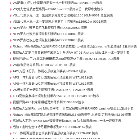
VS配重DD劳力士星期日历型一比一复刻手表m228238-0069腕表
VS劳力士潜航者型系列m126610lv-0002最好高仿三代绿水鬼腕表
VS二代黑水鬼一比一复刻黑水鬼劳力士潜航者116610LN-0001 黑盘腕表
VS三代黑水鬼一比一复刻黑水鬼劳力士潜航者m126610ln-0001腕表
NEW罗杰杜彼王者陀飞轮复刻手表RDDBEX0939腕表
NEW罗杰杜彼王者顶级复刻手表RDDBEX0940腕表
NEW罗杰杜彼王者顶级复刻手表RDDBEX0940腕表
Richard Mille高端私人定制RM35-02原装数据ntpt碳纤维壳套vaucher机芯顶级1:1复刻手表
高端私人定制包金真钻理查米尔女士系列RM 07-01 Richard Mille红唇一比一复刻手表
视频评测VS厂V4墨黑欧米茄海马300复刻高仿手表210.92.44.20.01.003腕表
VS欧米茄海马系列210.30.42.20.01.018腕表
APS万国飞行员一体机芯顶级复刻手表IW389411腕表
APS一体机葡计IWC万国表葡萄牙顶级复刻IW371617腕表
APS一体机葡计IWC万国表葡萄牙顶级复刻IW371617腕表
VS沛纳海庐米诺系列复刻手表PAM01367，PAM1367腕表
THB爱彼皇家橡树顶级复刻手表15407BC.GG.1224BC.01腕表
视频评测APS积家月相超薄大师系列Q1368480腕表
高端私人定制Richard Mille全网唯一 开发定制橙色陶瓷RM055 vaucher机芯1:1复刻手表
Richard Mille高端定制水晶壳理查德米勒RM52-05陶瓷壳 水晶壳 定制版RM 52-05腕表
高端私人定制Richard Mille理查德米勒RM 010 钛金属腕表rm10一比一复刻手表
后加工定制包金江诗丹顿传承系列81180/000R-9162腕表
3K一体机百达翡丽古典表将军盖顶级复刻手表5227R-001腕表