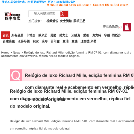
热门搜索：
视频解说
女士腕錶
原单正品
查看购物袋(
0
)
0
首页
所有品牌
卡地亞
歐米茄
萬國
勞力士
沛納海
愛彼
真力時
宇舶《恒宝》
百達翡麗
江詩丹頓
积家
浪琴
百年靈
寶珀
寶璣
理查德.米勒
Home
>
News
> Relógio de luxo Richard Mille, edição feminina RM 07-01, com diamante real e
acabamento em vermelho, réplica fiel do modelo original.
Relógio de luxo Richard Mille, edição feminina RM 0
com diamante real e acabamento em vermelho, réplic
Relógio de luxo Richard Mille, edição feminina RM 07-01,
com diamante real e acabamento em vermelho, réplica fiel
do modelo original.
do modelo original.
Relógio de luxo Richard Mille, edição feminina RM 07-01, com diamante real e acabamen
em vermelho, réplica fiel do modelo original.