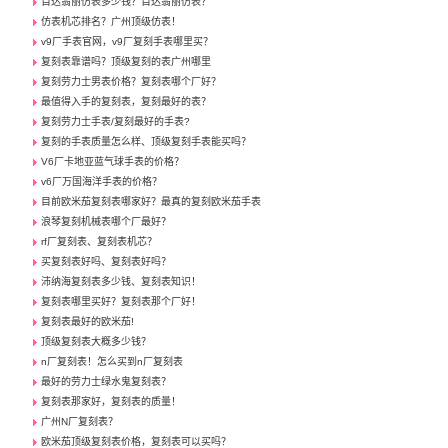
百达翡丽仿表多少钱？百达翡丽仿表？
仿表机芯排名？广州顶级仿表！
v9厂手表官网，v9厂复刻手表哪里买？
复刻表靠谱吗？顶级复刻的表广州哪里
复刻劳力士男表价格？复刻表哪个厂好？
最值得入手的复刻表，复刻最好的表？
复刻劳力士手表/复刻最好的手表?
复刻的手表质量怎么样、顶级复刻手表能买吗？
V6厂卡地亚蓝气球手表的价格？
v6厂万国海洋手表的价格？
目前欧米茄复刻表哪家好？最真的复刻欧米茄手表
浪琴复刻机械表哪个厂最好？
rf厂复刻表、复刻表机芯？
买复刻表好吗、复刻表好吗？
沛纳海复刻表多少钱、复刻表知识！
复刻表哪里买好？复刻表那个厂好！
复刻表最好的欧米茄!
顶级复刻表大概多少钱？
n厂复刻表！怎么买到n厂复刻表
最好的劳力士绿水鬼复刻表？
复刻表那家好，复刻表的质量！
广州N厂复刻表？
欧米茄顶级复刻表价格，复刻表可以买吗？