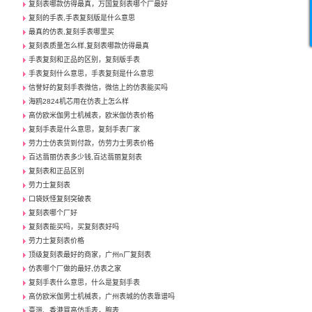
复刻表哪款仿得最真，万国复刻表哪个厂最好
复刻的手表,手表复刻版是什么意思
最真的仿表,复刻手表哪里买
复刻表质量怎么样,复刻表哪款仿得最真
手表复刻和正品的区别，复刻版手表
手表复刻什么意思，手表复刻是什么意思
信誉好的复刻手表微信，微信上的仿表能买吗
海鸥2824机芯用在仿表上怎么样
高仿欧米伽男士机械表，欧米伽仿表价格
复刻手表是什么意思，复刻手表厂家
劳力士仿表货到付款，仿劳力士男表价格
百达翡丽仿表多少钱,百达翡丽复刻表
复刻表和正品区别
劳力士复刻表
口袋妖怪复刻突破表
复刻表哪个厂好
复刻表能买吗，买复刻表好吗
劳力士复刻表价格
顶级复刻表最好的商家，广州n厂复刻表
仿表哪个厂做的最好,仿表之家
复刻手表什么意思，什么是复刻手表
高仿欧米伽男士机械表，广州表城的仿表靠谱吗
臺灣、香港買高仿手表，腕表