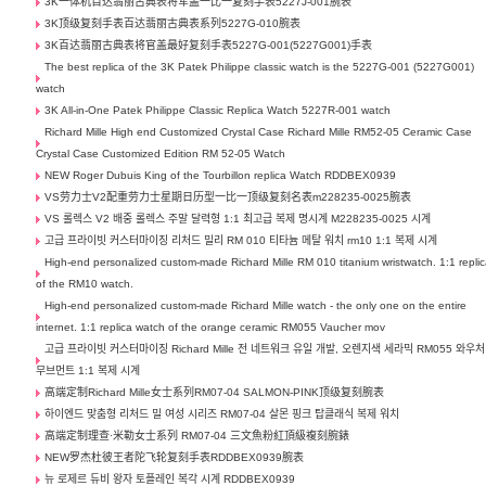
3K一体机百达翡丽古典表将军盖一比一复刻手表5227J-001腕表
3K顶级复刻手表百达翡丽古典表系列5227G-010腕表
3K百达翡丽古典表将官盖最好复刻手表5227G-001(5227G001)手表
The best replica of the 3K Patek Philippe classic watch is the 5227G-001 (5227G001)
watch
3K All-in-One Patek Philippe Classic Replica Watch 5227R-001 watch
Richard Mille High end Customized Crystal Case Richard Mille RM52-05 Ceramic Case
Crystal Case Customized Edition RM 52-05 Watch
NEW Roger Dubuis King of the Tourbillon replica Watch RDDBEX0939
VS劳力士V2配重劳力士星期日历型一比一顶级复刻名表m228235-0025腕表
VS 롤렉스 V2 배중 롤렉스 주말 달력형 1:1 최고급 복제 명시계 M228235-0025 시계
고급 프라이빗 커스터마이징 리처드 밀리 RM 010 티타늄 메탈 워치 rm10 1:1 복제 시계
High-end personalized custom-made Richard Mille RM 010 titanium wristwatch. 1:1 repli
of the RM10 watch.
High-end personalized custom-made Richard Mille watch - the only one on the entire
internet. 1:1 replica watch of the orange ceramic RM055 Vaucher mov
고급 프라이빗 커스터마이징 Richard Mille 전 네트워크 유일 개발, 오렌지색 세라믹 RM055 와우처
무브먼트 1:1 복제 시계
高端定制Richard Mille女士系列RM07-04 SALMON-PINK顶级复刻腕表
하이엔드 맞춤형 리처드 밀 여성 시리즈 RM07-04 살몬 핑크 탑클래식 복제 워치
高端定制理查·米勒女士系列 RM07-04 三文魚粉紅頂級複刻腕錶
NEW罗杰杜彼王者陀飞轮复刻手表RDDBEX0939腕表
뉴 로제르 듀비 왕자 토플레인 복각 시계 RDDBEX0939