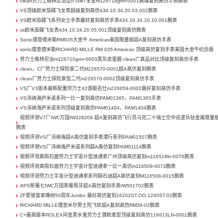
clean劳力士格林尼治型II GMT全金m126718grnr-0001高端复刻高仿手表腕表
VS顶级欧米茄碟飞女表超级复刻高仿434.10.34.20.03.002腕表
VS欧米茄碟飞系列女士手表最好复刻高仿手表434.10.34.20.10.001腕表
vs欧米茄碟飞女表434.10.34.20.05.001顶级复刻高仿腕表
Sonic理查德米勒RM035大金牛 Americas美国限量版超A复刻高仿手表
sonic理查德米勒RICHARD MILLE RM 035 Americas 顶级高仿复刻手表美国大金牛纪念版
劳力士格林尼治m126710grnr-0003黑灰皮蛋圈 clean厂真品对比顶级复刻高仿手表
clean，C厂劳力士探险家二代M226570-0001超A高仿复刻腕表
clean厂劳力士探险家型二代m226570-0002顶级复刻高仿手表
VS厂V3版本最新配重劳力士42游艇名仕m226659-0002最好复刻高仿手表
VS沛纳海庐米诺系列一比一复刻高仿PAM01365，PAM1365手表
VS沛纳海庐米诺系列顶级复刻高仿PAM01404，PAM1404腕表
视频评测V7厂IWC万国IW328209 超A复刻高仿飞行员马克二十瑞士空中巡逻兵钛金属限量
腕表
视频评测VS厂沛纳海超A高仿复刻手表潜行系列PAM01507腕表
视频评测VS厂沛纳海庐米诺系列超A高仿复刻PAM01114腕表
视频评测真陨石面劳力士宇宙计型迪通拿广州顶级高仿复刻m116518ln-0076腕表
视频评测真陨石面劳力士宇宙计型迪通拿一比一高仿m116509-0073腕表
视频评测劳力士宇宙计型迪通拿系列陨石迪超A高仿复刻M116508-0015腕表
APS新葡七IWC万国表葡萄牙超A高仿复刻手表IW501702腕表
ZF爱彼皇家橡树50周年Jumbo 最好高仿复刻16202ST.OO.1240ST.02腕表
RICHARD MILLE理查米尔男士陀飞轮超A复刻高仿RM38-02腕表
C+最高版本ROLEX间金黑水鬼劳力士潜航者型顶级复刻高仿116613LN-0001腕表