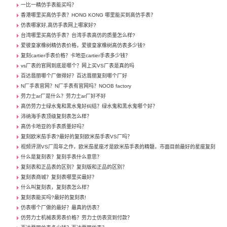
一比一精仿手表能买吗？
香港哪里买高仿手表？HONG KONG 哪里能买到高仿手表？
仿表哪家好,高仿手表网上哪家好?
台湾哪里买高仿手表？台湾手表高仿的质量怎么样?
爱彼皇家橡树精仿表价格，爱彼皇家橡树高仿表多少钱?
复刻cartier手表价格？卡地亚cartier手表多少钱？
vs厂表的官网到底是哪个？网上买VS厂表是真的吗
百达翡丽哪个厂做得好？百达翡丽复刻哪个厂好
N厂手表官网？N厂手表有官网吗？NOOB factory
劳力士ar厂是什么？劳力士ar厂好不好
高仿劳力士绿水鬼和黑水鬼好纠结？绿水鬼和黑水鬼哪个好？
沛纳海手表顶级复刻表怎么样？
高仿卡地亚的手表质量好吗？
复刻欧米茄手表?最好的复刻欧米茄手表VS厂吗？
视频评测VS厂周年之作，欧米茄星座才是欧米茄手表的精髓，市面目前最好的星座复刻
什么是复刻表？复刻手表什么意思？
复刻表和正品表的区别？复刻版和正品的区别？
复刻表商城？复刻表哪里买最好？
什么叫复刻表，复刻表怎么样？
复刻表能买吗?最好的复刻表!
仿表哪个厂做的最好？最真的仿表？
仿劳力士机械表男表价格？劳力士仿表货到付款？