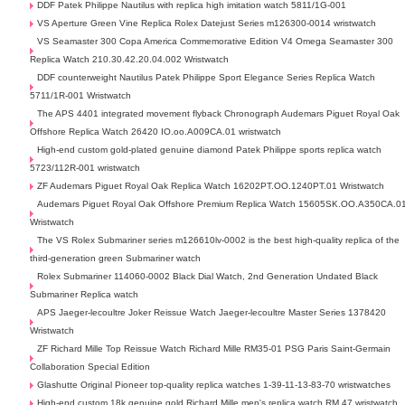
DDF Patek Philippe Nautilus with replica high imitation watch 5811/1G-001
VS Aperture Green Vine Replica Rolex Datejust Series m126300-0014 wristwatch
VS Seamaster 300 Copa America Commemorative Edition V4 Omega Seamaster 300
Replica Watch 210.30.42.20.04.002 Wristwatch
DDF counterweight Nautilus Patek Philippe Sport Elegance Series Replica Watch
5711/1R-001 Wristwatch
The APS 4401 integrated movement flyback Chronograph Audemars Piguet Royal Oak
Offshore Replica Watch 26420 IO.oo.A009CA.01 wristwatch
High-end custom gold-plated genuine diamond Patek Philippe sports replica watch
5723/112R-001 wristwatch
ZF Audemars Piguet Royal Oak Replica Watch 16202PT.OO.1240PT.01 Wristwatch
Audemars Piguet Royal Oak Offshore Premium Replica Watch 15605SK.OO.A350CA.0
Wristwatch
The VS Rolex Submariner series m126610lv-0002 is the best high-quality replica of the
third-generation green Submariner watch
Rolex Submariner 114060-0002 Black Dial Watch, 2nd Generation Undated Black
Submariner Replica watch
APS Jaeger-lecoultre Joker Reissue Watch Jaeger-lecoultre Master Series 1378420
Wristwatch
ZF Richard Mille Top Reissue Watch Richard Mille RM35-01 PSG Paris Saint-Germain
Collaboration Special Edition
Glashutte Original Pioneer top-quality replica watches 1-39-11-13-83-70 wristwatches
High-end custom 18k genuine gold Richard Mille men's replica watch RM 47 wristwatch