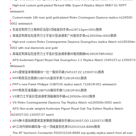
High-end custom gold-plated Richard Mille Super A Replica Watch RM07-01 NTPT
wristwatch
Custom-made 18k rose gold gold-plated Rolex Cosmogram Daytona replica m126505-
0002 wristwatch
包金定制劳力士格林尼治型II顶级复刻手表m126713grnr-0001腕表
高端定制真钻包金劳力士宇宙计型迪通拿广州复刻手表m126535tbr-0002腕表
High-end custom Rolex Cosmogramme Daytona Guangzhou replica Watch m126535tbr-
0002 with real diamonds and gold
高端定制真钻包金劳力士宇宙計型迪通拿廣州復刻腕錶M126535TBR-0002
APS Audemars Piguet Royal Oak Guangzhou 1:1 Replica Watch 15451ST.zz.1256ST.0
Wristwatch
APS愛彼皇家橡樹廣州一比一復刻手錶15451ST.ZZ.1256ST.01腕表
PPF新款百达翡丽CUBITUS复刻手表7128/1R-001腕表
PPF's new Patek Philippe CUBITUS replica watch 7128/1R-001 wristwatch
PPF新款百達翡麗CUBITUS複刻手錶7128/1R-001腕表
VS勞力士宇宙計型迪通拿頂級複刻手錶m126500ln-0002腕表
VS Rolex Cosmogramme Daytona Top Replica Watch m126500ln-0002 watch
APS Non-scale weights Audemars Piguet Royal Oak Top Edition Replica Watch
26240ST.OO.1320ST.07 watch
APS無卡度砝碼愛彼皇家橡樹頂級複刻手錶26240ST.OO.1320ST.07腕表
8F江诗丹顿纵横四海一比一顶级复刻名表5520V/210A-B686腕表
The 8F Vacheron Constantin 5520V/210A-B686 top-quality replica watch from all over