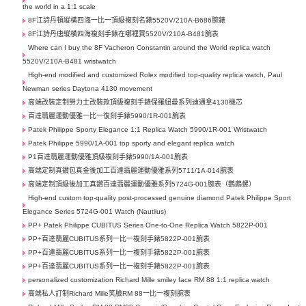
the world in a 1:1 scale
8F江詩丹頓縱橫四海一比一頂級複刻名錶5520V/210A-B686腕錶
8F江詩丹唐縱橫四海複刻手錶在哪裡買5520V/210A-B481腕表
Where can I buy the 8F Vacheron Constantin around the World replica watch
5520V/210A-B481 wristwatch
High-end modified and customized Rolex modified top-quality replica watch, Paul
Newman series Daytona 4130 movement
高端改裝定制勞力士​改裝款頂級複刻手錶保羅紐曼系列迪通拿4130機芯
百達翡麗運動優雅一比一復刻手錶5990/1R-001腕表
Patek Philippe Sporty Elegance 1:1 Replica Watch 5990/1R-001 Wristwatch
Patek Philippe 5990/1A-001 top sporty and elegant replica watch
P1百達翡麗運動優雅頂級複刻手錶5990/1A-001腕表
高端定制真鑽包真金後加工百達翡麗運動優雅系列5711/1A-014腕表
高端定制頂級後加工真鑽百達翡麗運動優雅系列5724G-001腕表（鸚鵡螺）
High-end custom top-quality post-processed genuine diamond Patek Philippe Sport
Elegance Series 5724G-001 Watch (Nautilus)
PP+ Patek Philippe CUBITUS Series One-to-One Replica Watch 5822P-001
PP+百達翡麗CUBITUS系列一比一複刻手錶5822P-001腕表
PP+百達翡麗CUBITUS系列一比一複刻手錶5822P-001腕表
PP+百達翡麗CUBITUS系列一比一複刻手錶5822P-001腕表
personalized customization Richard Mille smiley face RM 88 1:1 replica watch
高端私人訂制Richard Mille笑臉RM 88一比一複刻腕表