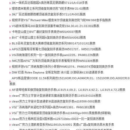
3K一体机百达翡丽超A高仿蒂芙尼鹦鹉螺5711/1A-018手表
理查德米勒男士系列顶级复刻高仿陀飞轮手表RM 21-02腕表
3K厂百达翡丽鹦鹉螺顶级高仿复刻手表5711/1R-001腕表
视频评测YS厂Richard Miller理查米尔顶级复刻高仿陀飞轮RM 066金手指腕表
VS欧米茄海马300复刻高仿波塞冬幽灵党234.30.41.21.03.002腕表
卡地亚山度士BV厂最好复刻手表高仿WSSA0037腕表
BV厂卡地亚山度士系列超A复刻高仿手表WSSA0062腕表
BLS百年灵复仇者大黄蜂顶级复刻高仿系列SB0147101I1X1腕表
APS万国葡萄牙新葡七顶级复刻手表高仿IW501707，IW501708腕表
VS沛纳海潜行系列一比一复刻高仿手表pam1226，PAM01226腕表
IWC万国APS厂万年历顶级高仿复刻手表葡萄牙系列IW502306腕表
视频评测VS厂沛纳海潜行系列小青铜PAM01074，PAM1074顶级复刻高仿手表
DiW 打造 Rolex Daytona 全新定制款 冰川蓝 沙漠绿洲4130迪通拿手表
APS新品爱彼CODE 11.59系列高仿15210OR.OO.A099CR.01，15210OR.OO.A002CR.0
腕表
AF浪琴经典军旗顶级复刻高仿手表L4.815.4.09.2，L4.815.4.92.2，L4.815.4.72.2腕表
clean厂劳力士宇宙计型迪通拿灰魔迪复刻高仿手表116519-0104腕表
clean劳力士宇宙计型迪通拿冰蓝迪高仿复刻手表m116506-0002腕表
VS厂沛纳海庐米诺杜尔系列超A高仿PAM01381，PAM1381腕表
VS厂劳力士闪电格磁型顶级复刻高仿手表m116400gv-0001黑盘腕表(绿玻璃)
clean劳力士格林尼治型II国米圈m126710blnr-0003一比一复刻高仿腕表
clean厂劳力士潜航者型系列M116610LN-0001 黑盘c厂超a复刻高仿黑水鬼手表