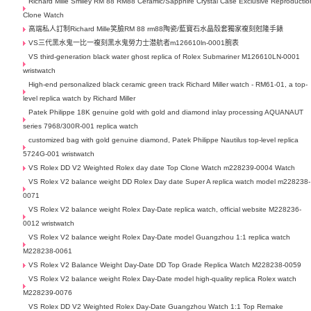
Richard Mille Smiley RM 88 RM88 Ceramic/Sapphire Crystal Case Exclusive Reproductio
Clone Watch
高端私人訂制Richard Mille笑臉RM 88 rm88陶瓷/藍寶石水晶殼套獨家複刻尅隆手錶
VS三代黑水鬼一比一複刻黑水鬼勞力士潜航者m126610ln-0001腕表
VS third-generation black water ghost replica of Rolex Submariner M126610LN-0001
wristwatch
High-end personalized black ceramic green track Richard Miller watch - RM61-01, a top-
level replica watch by Richard Miller
Patek Philippe 18K genuine gold with gold and diamond inlay processing AQUANAUT
series 7968/300R-001 replica watch
customized bag with gold genuine diamond, Patek Philippe Nautilus top-level replica
5724G-001 wristwatch
VS Rolex DD V2 Weighted Rolex day date Top Clone Watch m228239-0004 Watch
VS Rolex V2 balance weight DD Rolex Day date Super A replica watch model m228238-
0071
VS Rolex V2 balance weight Rolex Day-Date replica watch, official website M228236-
0012 wristwatch
VS Rolex V2 balance weight Rolex Day-Date model Guangzhou 1:1 replica watch
M228238-0061
VS Rolex V2 Balance Weight Day-Date DD Top Grade Replica Watch M228238-0059
VS Rolex V2 balance weight Rolex Day-Date model high-quality replica Rolex watch
M228239-0076
VS Rolex DD V2 Weighted Rolex Day-Date Guangzhou Watch 1:1 Top Remake