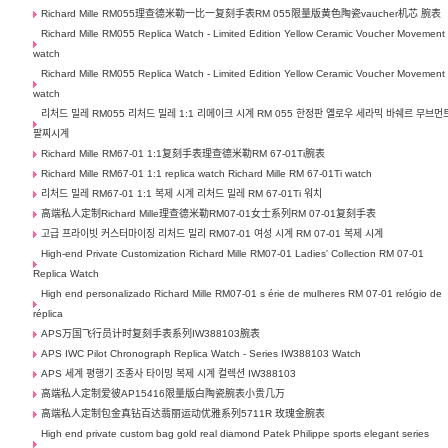
Richard Mille RM055理查德米勒一比一复刻手表RM 055限量版黄色陶瓷vaucher机芯 腕表
Richard Mille RM055 Replica Watch - Limited Edition Yellow Ceramic Voucher Movement
watch
Richard Mille RM055 Replica Watch - Limited Edition Yellow Ceramic Voucher Movement
watch
리처드 밀레 RM055 리처드 밀레 1:1 리메이크 시계 RM 055 한정판 옐로우 세라믹 바쉐르 무브먼
팔찌시계
Richard Mille RM67-01 1:1复刻手表理查德米勒RM 67-01Ti腕表
Richard Mille RM67-01 1:1 replica watch Richard Mille RM 67-01Ti watch
리처드 밀레 RM67-01 1:1 복제 시계 리처드 밀레 RM 67-01Ti 워치
高端私人定制Richard Mille理查德米勒RM07-01女士系列RM 07-01复刻手表
고급 프라이빗 커스터마이징 리처드 밀리 RM07-01 여성 시계 RM 07-01 복제 시계
High-end Private Customization Richard Mille RM07-01 Ladies' Collection RM 07-01
Replica Watch
High end personalizado Richard Mille RM07-01 s érie de mulheres RM 07-01 relógio de
réplica
APS万国飞行员计时复刻手表系列IW388103腕表
APS IWC Pilot Chronograph Replica Watch - Series IW388103 Watch
APS 세계 평행기 조종사 타이밍 복제 시계 컬렉션 IW388103
高端私人定制爱彼AP15416限量版白陶瓷腕表小贵几万
高端私人定制包金真钻百达翡丽运动优雅系列5711R 玫瑰金腕表
High end private custom bag gold real diamond Patek Philippe sports elegant series