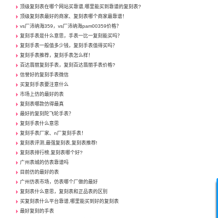
顶级复刻表在哪个网站买靠谱,哪里能买到靠谱的复刻表?
顶级复刻表最好的商家、复刻表哪个商家最靠谱！
vs厂沛纳海359，vs厂沛纳海pam00359价格？
复刻手表是什么意思，手表一比一复刻能买吗？
复刻手表一般值多少钱，复刻手表值得买吗？
复刻手表推荐，复刻手表怎么样！
百达翡丽复刻手表，复刻百达翡丽手表价格?
信誉好的复刻手表微信
买复刻手表要注意什么
市场上仿的最好的表
复刻表哪款仿得最真
最好的复刻陀飞轮手表？
复刻手表什么意思
复刻手表厂家、n厂复刻手表！
复刻表评测,最强复刻表,复刻表推荐!
复刻表排行榜,复刻表哪个好?
广州表城的仿表靠谱吗
目前仿的最好的表
广州仿表市场，仿表哪个厂做的最好
复刻表什么意思，复刻表和正品表的区别
买复刻表什么平台靠谱,哪里能买到好的复刻表
最好复刻的手表