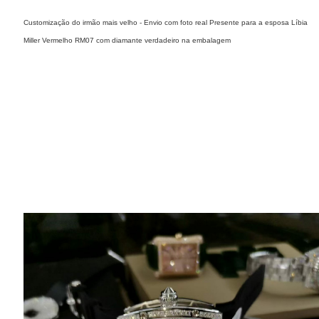
Customização do irmão mais velho - Envio com foto real ​Presente para a esposa ​Líbia
Miller Vermelho RM07 com diamante verdadeiro na embalagem