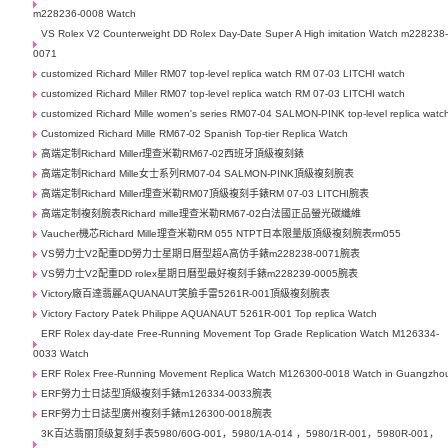
m228236-0008 Watch
VS Rolex V2 Counterweight DD Rolex Day-Date Super A High imitation Watch m228238
0071
customized Richard Miller RM07 top-level replica watch RM 07-03 LITCHI watch
customized Richard Miller RM07 top-level replica watch RM 07-03 LITCHI watch
customized Richard Mille women's series RM07-04 SALMON-PINK top-level replica watc
Customized Richard Mille RM67-02 Spanish Top-tier Replica Watch
高端定制Richard Miller理查米勒RM67-02西班牙頂級複刻錶
高端定制Richard Mille女士系列RM07-04 SALMON-PINK頂級複刻腕表
高端定制Richard Miller理查米勒RM07頂級複刻手錶RM 07-03 LITCHI腕表
高端定制複刻腕表Richard mille理查米勒RM67-02白法國正品螢光碳纖維
Vaucher機芯Richard Mille理查米勒RM 055 NTPT日本限量版頂級複刻腕表rm055
VS勞力士V2配重DD勞力士星期日曆型超A高仿手錶m228238-0071腕表
VS勞力士V2配重DD rolex星期日曆型最好複刻手錶m228239-0005腕表
Victory廠百達翡麗AQUANAUT笑臉手雷5261R-001頂級複刻腕表
Victory Factory Patek Philippe AQUANAUT 5261R-001 Top replica Watch
ERF Rolex day-date Free-Running Movement Top Grade Replication Watch M126334-
0033 Watch
ERF Rolex Free-Running Movement Replica Watch M126300-0018 Watch in Guangzho
ERF勞力士日誌型頂級複刻手錶m126334-0033腕表
ERF勞力士日誌型廣州複刻手錶m126300-0018腕表
3K百达翡丽顶级复刻手表5980/60G-001，5980/1A-014 ，5980/1R-001，5980R-001，