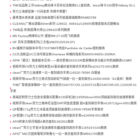
TNK出品新上市Valbray推出徕卡百年纪念腕表EL1复刻表、leica/徕卡100周年Valbray EL1
劳力士海使型第一只间金表 你想不想要？
夏季潜水表来袭 品鉴沛纳海潜行系列金属玻璃腕表PAM00799
CLEAN/c厂推出游艇40mm系列 126622. 94641s/126655玫瑰金版本近期推出
TW出品 积家超薄大师Q1288420系列腕表
MS Factory咆哮的公牛,理查RM 27-03陀飞轮腕表
GF 百年灵璞雅系列(三文鱼)AB2510201K1P1
BV最新升级版本中号27X37MM卡地亚Panthère de Cartier猎豹腕表
CC久违新品VC江诗丹顿全新Overseas 纵横四海系列4600V/4605v-200R/A
APW（钢王）独家版本见世——高仿爱彼26331OR皇家橡树多功能计时机械腕表41MM！
视频评测VS劳力士探险家型40毫米最好复刻高仿手表系列m224270-0001腕表
clean厂劳力士迪通拿一比一复刻高仿手表116520-78590 白钢迪
视频评测clean劳力士蚝式恒动彩虹气球盘一比一复刻高仿124300-0008（41毫米）腕表
THB厂爱彼皇家橡树一比一复刻高仿15407ST.OO.1220ST.01和15407OR.OO.1220OR.01
手表
高端定制劳力士包金全莫桑石配重4130彩虹迪116595rbow-0004顶级复刻高仿迪通拿腕表
视频评测clean劳力士格林尼治型GMT间金皮蛋圈 超A复刻高仿手表m126713grnr-0001腕表
QF配重171g劳力士冰蓝迪顶级复刻迪通拿116506-78596手表高仿
QF配重172g劳力士迪通拿绿金迪超A高仿复刻手表m116508-0013腕表
APS积家大师月相超A高仿复刻1362501腕表
clean厂劳力士宇宙计型迪通拿灰魔迪复刻高仿手表116519-0104腕表
APS厂IWC万国表葡萄牙新葡七一比一高仿复刻手表IW501705腕表