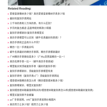
Related Reading:
爱彼皇家橡树多少钱？高仿爱彼皇家橡树手表多少钱
最好的复刻手表网站
三千块的表和三万块的表，有什么区别？
岁月的复古痕迹 品鉴帝舵的新款小铜盾
复刻手表哪家好/复刻手表哪里买
高仿手表哪里可以买到（蜗牛名表最好的表商）？
高仿手表和正品有什么不同？
精仿一比一手表能买吗
蜗牛名表最好的精仿手表网、精仿手表哪家最好
广州精仿手表微信是多少（广州a货男装精仿一比一）
高仿名牌手表一比一（蜗牛高仿手表商城）
哪里能买到顶级复刻手表（最好的复刻手表）
复刻手表哪家好、顶级复刻手表哪里有卖
复刻手表吧（复刻手表n厂）顶级复刻手表网站
理查德米勒精仿表怎么样（精仿理查德米勒多少钱）
复刻表哪家好、哪里买复刻表？
复刻理查德米勒最值得购买的/理查德米勒复刻表怎么样(理查德米勒最好复刻表)
哪里买复刻表不会被骗
ar厂手表官网，AR厂复刻手表官网价格图片
高仿劳力士多少钱？假劳力士多少钱