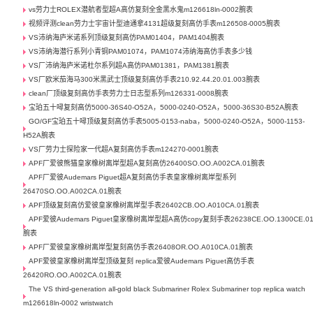
vs劳力士ROLEX潜航者型超A高仿复刻全金黑水鬼m126618ln-0002腕表
视频评测clean劳力士宇宙计型迪通拿4131超级复刻高仿手表m126508-0005腕表
VS沛纳海庐米诺系列顶级复刻高仿PAM01404，PAM1404腕表
VS沛纳海潜行系列小青铜PAM01074，PAM1074沛纳海高仿手表多少钱
VS厂沛纳海庐米诺杜尔系列超A高仿PAM01381，PAM1381腕表
VS厂欧米茄海马300米黑武士顶级复刻高仿手表210.92.44.20.01.003腕表
clean厂顶级复刻高仿手表劳力士日志型系列m126331-0008腕表
宝珀五十噚复刻高仿5000-36S40-O52A，5000-0240-O52A，5000-36S30-B52A腕表
GO/GF宝珀五十噚顶级复刻高仿手表5005-0153-naba，5000-0240-O52A，5000-1153-
H52A腕表
VS厂劳力士探险家一代超A复刻高仿手表m124270-0001腕表
APF厂爱彼熊猫皇家橡树离岸型超A复刻高仿26400SO.OO.A002CA.01腕表
APF厂爱彼Audemars Piguet超A复刻高仿手表皇家橡树离岸型系列
26470SO.OO.A002CA.01腕表
APF顶级复刻高仿爱彼皇家橡树离岸型手表26402CB.OO.A010CA.01腕表
APF爱彼Audemars Piguet皇家橡树离岸型超A高仿copy复刻手表26238CE.OO.1300CE.0
腕表
APF厂爱彼皇家橡树离岸型复刻高仿手表26408OR.OO.A010CA.01腕表
APF爱彼皇家橡树离岸型顶级复刻 replica爱彼Audemars Piguet高仿手表
26420RO.OO.A002CA.01腕表
The VS third-generation all-gold black Submariner Rolex Submariner top replica watch
m126618ln-0002 wristwatch