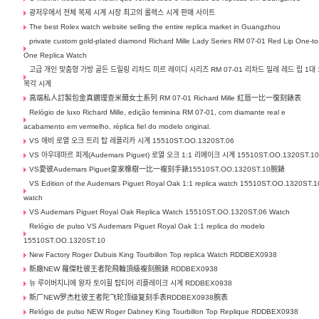
광저우에서 전체 복제 시계 시장 최고의 롤렉스 시계 판매 사이트
The best Rolex watch website selling the entire replica market in Guangzhou
private custom gold-plated diamond Richard Mille Lady Series RM 07-01 Red Lip One-to
One Replica Watch
고급 개인 맞춤형 가방 골든 드릴링 리차드 미르 레이디 시리즈 RM 07-01 리차드 밀레 레드 립 1대 
복각 시계
高端私人訂製包金真鑽理查米爾女士系列 RM 07-01 Richard Mille 紅唇一比一復刻錶表
Relógio de luxo Richard Mille, edição feminina RM 07-01, com diamante real e
acabamento em vermelho, réplica fiel do modelo original.
VS 애비 로열 오크 트리 탑 레플리카 시계 15510ST.OO.1320ST.06
VS 아우데마르 피게(Audemars Piguet) 로열 오크 1:1 리메이크 시계 15510ST.OO.1320ST.1
VS愛彼Audemars Piguet皇家橡樹一比一複刻手錶15510ST.OO.1320ST.10腕錶
VS Edition of the Audemars Piguet Royal Oak 1:1 replica watch 15510ST.OO.1320ST.1
watch
VS Audemars Piguet Royal Oak Replica Watch 15510ST.OO.1320ST.06 Watch
Relógio de pulso VS Audemars Piguet Royal Oak 1:1 replica do modelo
15510ST.OO.1320ST.10
New Factory Roger Dubuis King Tourbillon Top replica Watch RDDBEX0938
新廠NEW 羅傑杜彼王者陀飛輪頂級複刻腕錶 RDDBEX0938
뉴 루이버지니에 왕자 토이휠 탑티어 리플레이크 시계 RDDBEX0938
新厂NEW罗杰杜彼王者陀飞轮顶级复刻手表RDDBEX0938腕表
Relógio de pulso NEW Roger Dabney King Tourbillon Top Replique RDDBEX0938