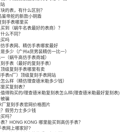
网站
万块的表，有什么区别？
品鉴帝舵的新款小铜盾
复刻手表哪里买
以买到（蜗牛名表最好的表商）？
有什么不同？
能买吗
精仿手表网、精仿手表哪家最好
是多少（广州a货男装精仿一比一）
比一（蜗牛高仿手表商城）
复刻手表（最好的复刻手表）
、顶级复刻手表哪里有卖
手表n厂）顶级复刻手表网站
表怎么样（精仿理查德米勒多少钱）
哪里买复刻表？
值得购买的/理查德米勒复刻表怎么样(理查德米勒最好复刻表)
会被骗
AR厂复刻手表官网价格图片
钱？假劳力士多少钱
能买吗？
表？HONG KONG 哪里能买到高仿手表？
手表网上哪家好?