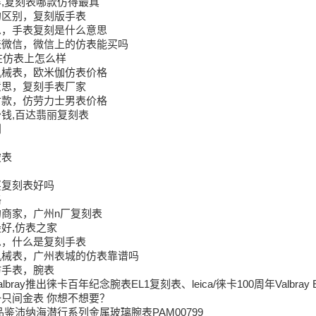
,复刻表哪款仿得最真
的区别，复刻版手表
思，手表复刻是什么意思
表微信，微信上的仿表能买吗
用在仿表上怎么样
机械表，欧米伽仿表价格
意思，复刻手表厂家
付款，仿劳力士男表价格
钱,百达翡丽复刻表
别
破表
买复刻表好吗
格
商家，广州n厂复刻表
好,仿表之家
思，什么是复刻手表
机械表，广州表城的仿表靠谱吗
仿手表，腕表
bray推出徕卡百年纪念腕表EL1复刻表、leica/徕卡100周年Valbray 
只间金表 你想不想要？
鉴沛纳海潜行系列金属玻璃腕表PAM00799