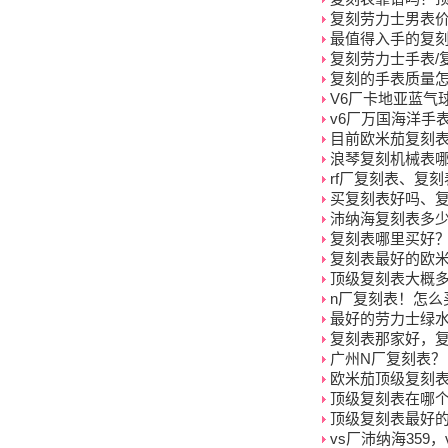
复刻劳力士男表
最值得入手的复
复刻劳力士手表/
复刻的手表质量
V6厂卡地亚蓝气
v6厂万国海洋手
目前欧米茄复刻
浪琴复刻机械表
rf厂复刻表、复
买复刻表好吗、
沛纳海复刻表多
复刻表哪里买好
复刻表最好的欧米
顶级复刻表大概
n厂复刻表！怎么
最好的劳力士绿
复刻表那家好，
广州N厂复刻表？
欧米茄顶级复刻
顶级复刻表在哪个
顶级复刻表最好
vs厂沛纳海359，