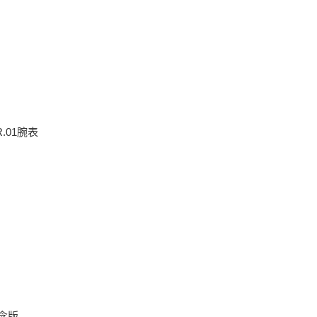
R.01腕表
纪念版