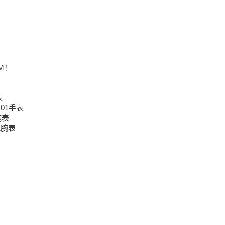
M！
表
.01手表
腕表
1腕表