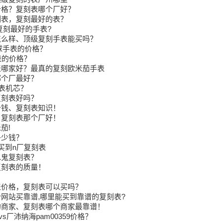
价格？复刻表哪个厂好？
刻表，复刻最好的表？
复刻最好的手表?
怎么样、顶级复刻手表能买吗？
球手表的价格？
表的价格？
表哪家好？最真的复刻欧米茄手表
哪个厂最好？
刻表机芯？
复刻表好吗？
少钱、复刻表知识！
？复刻表那个厂好！
茄!
多少钱？
买到n厂复刻表
水鬼复刻表？
复刻表的质量！
表价格，复刻表可以买吗？
网站买靠谱,哪里能买到靠谱的复刻表?
的商家、复刻表哪个商家最靠谱！
vs厂沛纳海pam00359价格？