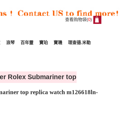
查看购物袋(
0
)
0
家
浪琴
百年靈
寶珀
寶璣
理查德.米勒
ner Rolex Submariner top
mariner top replica watch m126618ln-