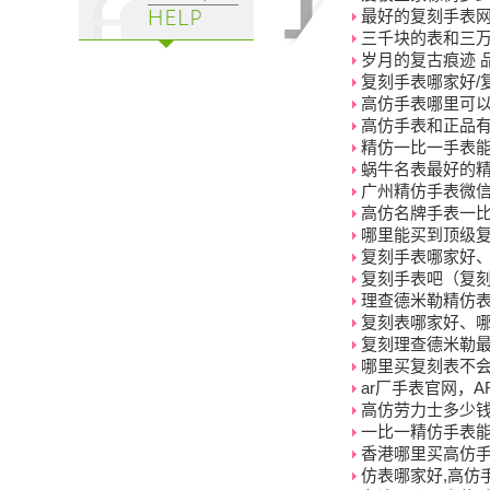
最好的复刻手表
三千块的表和三
岁月的复古痕迹 
复刻手表哪家好/
高仿手表哪里可
高仿手表和正品
精仿一比一手表
蜗牛名表最好的
广州精仿手表微信
高仿名牌手表一
哪里能买到顶级
复刻手表哪家好
复刻手表吧（复刻
理查德米勒精仿
复刻表哪家好、
复刻理查德米勒最
哪里买复刻表不
ar厂手表官网，
高仿劳力士多少
一比一精仿手表
香港哪里买高仿手
仿表哪家好,高仿