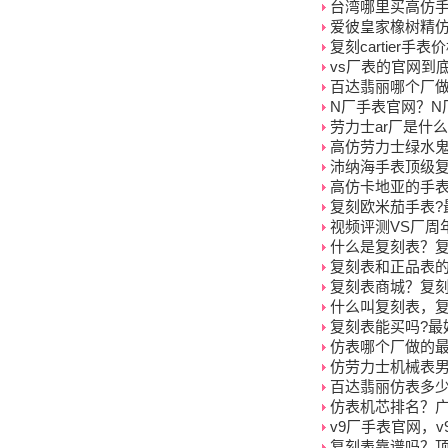
台湾哪里买高仿手
爱彼皇家橡树精仿
复刻cartier手
vs厂表的官网到
百达翡丽哪个厂
N厂手表官网？N厂手
劳力士ar厂是什
高仿劳力士绿水
沛纳海手表顶级
高仿卡地亚的手
复刻欧米茄手表?
视频评测VS厂周
什么是复刻表？
复刻表和正品表
复刻表商城？复
什么叫复刻表，
复刻表能买吗?最
仿表哪个厂做的
仿劳力士机械表
百达翡丽仿表多
仿表机芯排名？
v9厂手表官网，
复刻表靠谱吗？