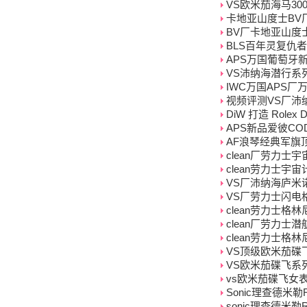
VS欧米茄海马300复
卡地亚山度士BV厂
BV厂卡地亚山度士
BLS百年灵复仇者
APS万国葡萄牙新葡
VS沛纳海潜行系列
IWC万国APS厂
视频评测VS厂沛纳
DiW 打造 Role
APS新品爱彼CODE 
AF浪琴经典军旗顶级复刻
clean厂劳力士
clean劳力士宇宙
VS厂沛纳海庐米诺
VS厂劳力士闪电格
clean劳力士格林
clean厂劳力士潜
clean劳力士格林
VS顶级欧米茄碟飞女表
VS欧米茄碟飞系列女
vs欧米茄碟飞女表43
Sonic理查德米勒
sonic理查德米勒R