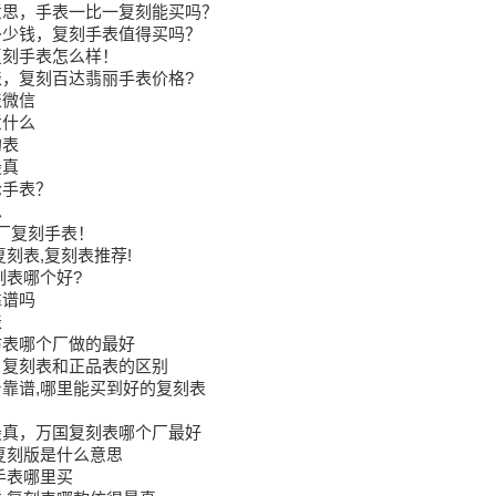
意思，手表一比一复刻能买吗？
多少钱，复刻手表值得买吗？
复刻手表怎么样！
，复刻百达翡丽手表价格?
表微信
意什么
的表
最真
轮手表？
思
厂复刻手表！
复刻表,复刻表推荐!
刻表哪个好?
靠谱吗
表
仿表哪个厂做的最好
，复刻表和正品表的区别
靠谱,哪里能买到好的复刻表
最真，万国复刻表哪个厂最好
复刻版是什么意思
手表哪里买