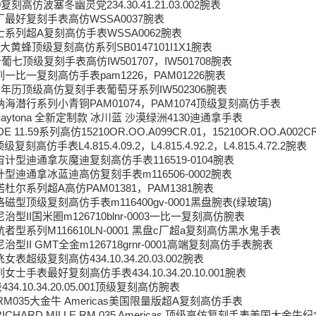
刻高仿波塞冬幽灵党234.30.41.21.03.002腕表
最好复刻手表高仿WSSA0037腕表
系列超A复刻高仿手表WSSA0062腕表
大黄蜂顶级复刻高仿系列SB0147101I1X1腕表
七顶级复刻手表高仿IW501707，IW501708腕表
一比一复刻高仿手表pam1226，PAM01226腕表
万年历顶级高仿复刻手表葡萄牙系列IW502306腕表
海潜行系列小青铜PAM01074，PAM1074顶级复刻高仿手表
x Daytona 全新定制款 冰川蓝 沙漠绿洲4130迪通拿手表
11.59系列高仿15210OR.OO.A099CR.01，15210OR.OO.A002C
高仿手表L4.815.4.09.2，L4.815.4.92.2，L4.815.4.72.2腕表
宇宙计型迪通拿灰魔迪复刻高仿手表116519-0104腕表
计型迪通拿冰蓝迪高仿复刻手表m116506-0002腕表
杜尔系列超A高仿PAM01381，PAM1381腕表
磁型顶级复刻高仿手表m116400gv-0001黑盘腕表(绿玻璃)
尼治型II国米圈m126710blnr-0003一比一复刻高仿腕表
航者型系列M116610LN-0001 黑盘c厂超a复刻高仿黑水鬼手表
尼治型II GMT全金m126718grnr-0001高端复刻高仿手表腕表
超级复刻高仿434.10.34.20.03.002腕表
士手表最好复刻高仿手表434.10.34.20.10.001腕表
4.10.34.20.05.001顶级复刻高仿腕表
RM035大金牛 Americas美国限量版超A复刻高仿手表
ICHARD MILLE RM 035 Americas 顶级高仿复刻手表美国大金牛