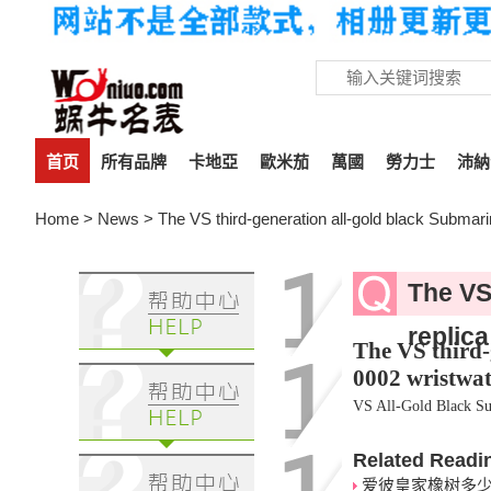
首页
所有品牌
卡地亞
歐米茄
萬國
勞力士
沛納
Home
>
News
> The VS third-generation all-gold black Submar
The VS
replic
The VS third-
0002 wristwa
VS All-Gold Black S
Related Readi
爱彼皇家橡树多