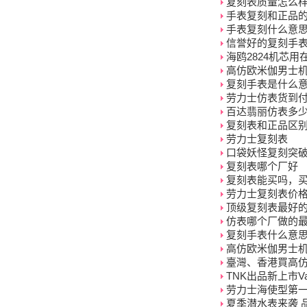
复刻表质量怎么样
手表复刻和正品
手表复刻什么意
信誉好的复刻手
海鸥2824机芯
高仿欧米伽男士
复刻手表是什么
劳力士仿表货到
百达翡丽仿表多少
复刻表和正品区
劳力士复刻表
口袋妖怪复刻突
复刻表哪个厂好
复刻表能买吗，
劳力士复刻表价
顶级复刻表最好的
仿表哪个厂做的最
复刻手表什么意
高仿欧米伽男士
臺灣、香港買高
TNK出品新上市Val
劳力士海使型第一
夏季潜水表来袭 品