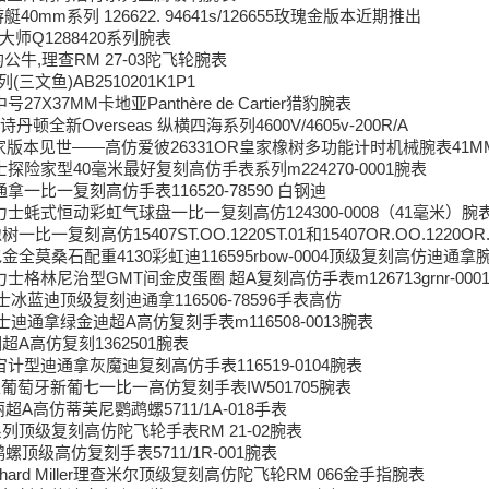
艇40mm系列 126622. 94641s/126655玫瑰金版本近期推出
大师Q1288420系列腕表
哮的公牛,理查RM 27-03陀飞轮腕表
三文鱼)AB2510201K1P1
7X37MM卡地亚Panthère de Cartier猎豹腕表
顿全新Overseas 纵横四海系列4600V/4605v-200R/A
家版本见世——高仿爱彼26331OR皇家橡树多功能计时机械腕表41M
探险家型40毫米最好复刻高仿手表系列m224270-0001腕表
通拿一比一复刻高仿手表116520-78590 白钢迪
劳力士蚝式恒动彩虹气球盘一比一复刻高仿124300-0008（41毫米）腕
比一复刻高仿15407ST.OO.1220ST.01和15407OR.OO.1220OR
全莫桑石配重4130彩虹迪116595rbow-0004顶级复刻高仿迪通拿
力士格林尼治型GMT间金皮蛋圈 超A复刻高仿手表m126713grnr-000
士冰蓝迪顶级复刻迪通拿116506-78596手表高仿
士迪通拿绿金迪超A高仿复刻手表m116508-0013腕表
超A高仿复刻1362501腕表
宇宙计型迪通拿灰魔迪复刻高仿手表116519-0104腕表
表葡萄牙新葡七一比一高仿复刻手表IW501705腕表
超A高仿蒂芙尼鹦鹉螺5711/1A-018手表
列顶级复刻高仿陀飞轮手表RM 21-02腕表
螺顶级高仿复刻手表5711/1R-001腕表
hard Miller理查米尔顶级复刻高仿陀飞轮RM 066金手指腕表