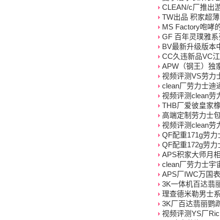
CLEAN/c厂推出游
TW出品 积家超薄
MS Factory咆
GF 百年灵璞雅系列(
BV最新升级版本中号2
CC久违新品VC江诗丹
APW（钢王）独
视频评测VS劳力士
clean厂劳力士迪
视频评测clean
THB厂爱彼皇家橡树一
高端定制劳力士包金
视频评测clean劳
QF配重171g劳力
QF配重172g劳力
APS积家大师月相
clean厂劳力士
APS厂IWC万国
3K一体机百达翡丽
理查德米勒男士系
3K厂百达翡丽鹦鹉
视频评测YS厂Ric