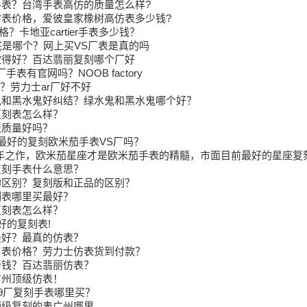
表？台湾手表高仿的质量怎么样?
表价格，爱彼皇家橡树高仿表多少钱?
表价格？卡地亚cartier手表多少钱？
底是哪个？网上买VS厂表是真的吗
做得好？百达翡丽复刻哪个厂好
表有官网吗？NOOB factory
么？劳力士ar厂好不好
鬼和黑水鬼好纠结？绿水鬼和黑水鬼哪个好？
复刻表怎么样？
表质量好吗？
最好的复刻欧米茄手表VS厂吗？
年之作，欧米茄星座才是欧米茄手表的精髓，市面目前最好的星座复
复刻手表什么意思？
的区别？复刻版和正品的区别？
刻表哪里买最好？
复刻表怎么样？
好的复刻表!
最好？最真的仿表？
男表价格？劳力士仿表货到付款？
少钱？百达翡丽仿表？
广州顶级仿表！
v9厂复刻手表哪里买？
顶级复刻的表广州哪里