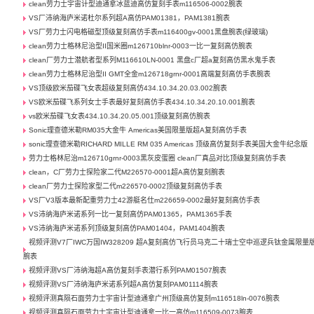
clean劳力士宇宙计型迪通拿冰蓝迪高仿复刻手表m116506-0002腕表
VS厂沛纳海庐米诺杜尔系列超A高仿PAM01381，PAM1381腕表
VS厂劳力士闪电格磁型顶级复刻高仿手表m116400gv-0001黑盘腕表(绿玻璃)
clean劳力士格林尼治型II国米圈m126710blnr-0003一比一复刻高仿腕表
clean厂劳力士潜航者型系列M116610LN-0001 黑盘c厂超a复刻高仿黑水鬼手表
clean劳力士格林尼治型II GMT全金m126718grnr-0001高端复刻高仿手表腕表
VS顶级欧米茄碟飞女表超级复刻高仿434.10.34.20.03.002腕表
VS欧米茄碟飞系列女士手表最好复刻高仿手表434.10.34.20.10.001腕表
vs欧米茄碟飞女表434.10.34.20.05.001顶级复刻高仿腕表
Sonic理查德米勒RM035大金牛 Americas美国限量版超A复刻高仿手表
sonic理查德米勒RICHARD MILLE RM 035 Americas 顶级高仿复刻手表美国大金牛纪念版
劳力士格林尼治m126710grnr-0003黑灰皮蛋圈 clean厂真品对比顶级复刻高仿手表
clean，C厂劳力士探险家二代M226570-0001超A高仿复刻腕表
clean厂劳力士探险家型二代m226570-0002顶级复刻高仿手表
VS厂V3版本最新配重劳力士42游艇名仕m226659-0002最好复刻高仿手表
VS沛纳海庐米诺系列一比一复刻高仿PAM01365，PAM1365手表
VS沛纳海庐米诺系列顶级复刻高仿PAM01404，PAM1404腕表
视频评测V7厂IWC万国IW328209 超A复刻高仿飞行员马克二十瑞士空中巡逻兵钛金属限量
腕表
视频评测VS厂沛纳海超A高仿复刻手表潜行系列PAM01507腕表
视频评测VS厂沛纳海庐米诺系列超A高仿复刻PAM01114腕表
视频评测真陨石面劳力士宇宙计型迪通拿广州顶级高仿复刻m116518ln-0076腕表
视频评测真陨石面劳力士宇宙计型迪通拿一比一高仿m116509-0073腕表