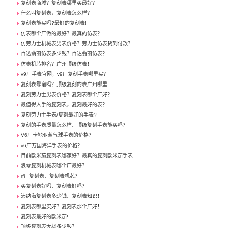
复刻表商城？复刻表哪里买最好？
什么叫复刻表，复刻表怎么样？
复刻表能买吗?最好的复刻表!
仿表哪个厂做的最好？最真的仿表？
仿劳力士机械表男表价格？劳力士仿表货到付款？
百达翡丽仿表多少钱？百达翡丽仿表？
仿表机芯排名？广州顶级仿表！
v9厂手表官网，v9厂复刻手表哪里买？
复刻表靠谱吗？顶级复刻的表广州哪里
复刻劳力士男表价格？复刻表哪个厂好？
最值得入手的复刻表，复刻最好的表？
复刻劳力士手表/复刻最好的手表?
复刻的手表质量怎么样、顶级复刻手表能买吗？
V6厂卡地亚蓝气球手表的价格？
v6厂万国海洋手表的价格？
目前欧米茄复刻表哪家好？最真的复刻欧米茄手表
浪琴复刻机械表哪个厂最好？
rf厂复刻表、复刻表机芯？
买复刻表好吗、复刻表好吗？
沛纳海复刻表多少钱、复刻表知识！
复刻表哪里买好？复刻表那个厂好！
复刻表最好的欧米茄!
顶级复刻表大概多少钱？