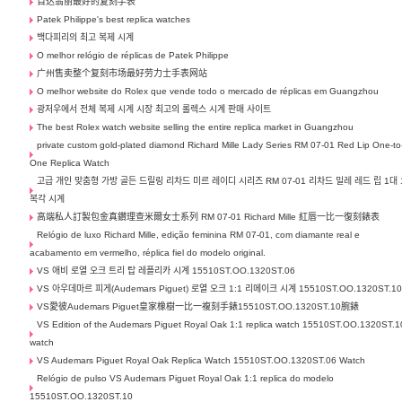
百达翡丽最好的复刻手表
Patek Philippe's best replica watches
백다피리의 최고 복제 시계
O melhor relógio de réplicas de Patek Philippe
广州售卖整个复刻市场最好劳力士手表网站
O melhor website do Rolex que vende todo o mercado de réplicas em Guangzhou
광저우에서 전체 복제 시계 시장 최고의 롤렉스 시계 판매 사이트
The best Rolex watch website selling the entire replica market in Guangzhou
private custom gold-plated diamond Richard Mille Lady Series RM 07-01 Red Lip One-to
One Replica Watch
고급 개인 맞춤형 가방 골든 드릴링 리차드 미르 레이디 시리즈 RM 07-01 리차드 밀레 레드 립 1대 
복각 시계
高端私人訂製包金真鑽理查米爾女士系列 RM 07-01 Richard Mille 紅唇一比一復刻錶表
Relógio de luxo Richard Mille, edição feminina RM 07-01, com diamante real e
acabamento em vermelho, réplica fiel do modelo original.
VS 애비 로열 오크 트리 탑 레플리카 시계 15510ST.OO.1320ST.06
VS 아우데마르 피게(Audemars Piguet) 로열 오크 1:1 리메이크 시계 15510ST.OO.1320ST.1
VS愛彼Audemars Piguet皇家橡樹一比一複刻手錶15510ST.OO.1320ST.10腕錶
VS Edition of the Audemars Piguet Royal Oak 1:1 replica watch 15510ST.OO.1320ST.1
watch
VS Audemars Piguet Royal Oak Replica Watch 15510ST.OO.1320ST.06 Watch
Relógio de pulso VS Audemars Piguet Royal Oak 1:1 replica do modelo
15510ST.OO.1320ST.10