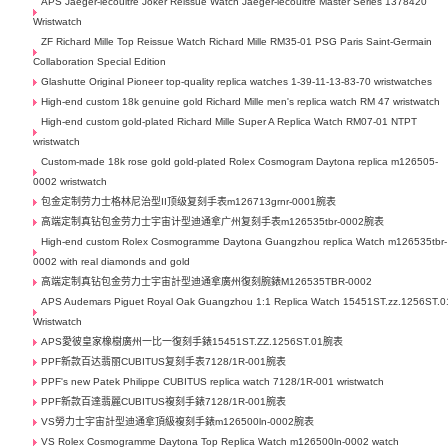
APS Jaeger-lecoultre Joker Reissue Watch Jaeger-lecoultre Master Series 1378420
Wristwatch
ZF Richard Mille Top Reissue Watch Richard Mille RM35-01 PSG Paris Saint-Germain
Collaboration Special Edition
Glashutte Original Pioneer top-quality replica watches 1-39-11-13-83-70 wristwatches
High-end custom 18k genuine gold Richard Mille men's replica watch RM 47 wristwatch
High-end custom gold-plated Richard Mille Super A Replica Watch RM07-01 NTPT
wristwatch
Custom-made 18k rose gold gold-plated Rolex Cosmogram Daytona replica m126505-
0002 wristwatch
包金定制劳力士格林尼治型II顶级复刻手表m126713grnr-0001腕表
高端定制真钻包金劳力士宇宙计型迪通拿广州复刻手表m126535tbr-0002腕表
High-end custom Rolex Cosmogramme Daytona Guangzhou replica Watch m126535tbr-
0002 with real diamonds and gold
高端定制真钻包金劳力士宇宙計型迪通拿廣州復刻腕錶M126535TBR-0002
APS Audemars Piguet Royal Oak Guangzhou 1:1 Replica Watch 15451ST.zz.1256ST.0
Wristwatch
APS愛彼皇家橡樹廣州一比一復刻手錶15451ST.ZZ.1256ST.01腕表
PPF新款百达翡丽CUBITUS复刻手表7128/1R-001腕表
PPF's new Patek Philippe CUBITUS replica watch 7128/1R-001 wristwatch
PPF新款百達翡麗CUBITUS複刻手錶7128/1R-001腕表
VS勞力士宇宙計型迪通拿頂級複刻手錶m126500ln-0002腕表
VS Rolex Cosmogramme Daytona Top Replica Watch m126500ln-0002 watch