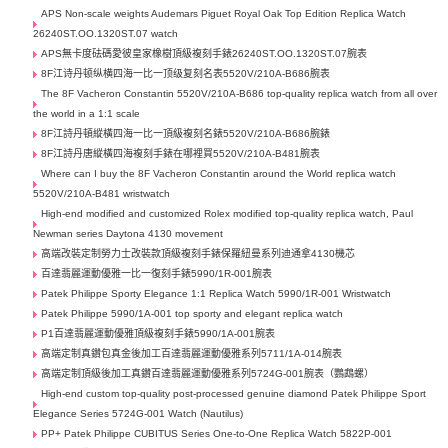
APS Non-scale weights Audemars Piguet Royal Oak Top Edition Replica Watch
26240ST.OO.1320ST.07 watch
APS無卡度砝碼愛彼皇家橡樹頂級複刻手錶26240ST.OO.1320ST.07腕表
8F江诗丹顿纵横四海一比一顶级复刻名表5520V/210A-B686腕表
The 8F Vacheron Constantin 5520V/210A-B686 top-quality replica watch from all over
the world in a 1:1 scale
8F江詩丹頓縱橫四海一比一頂級複刻名錶5520V/210A-B686腕錶
8F江詩丹唐縱橫四海複刻手錶在哪裡買5520V/210A-B481腕表
Where can I buy the 8F Vacheron Constantin around the World replica watch
5520V/210A-B481 wristwatch
High-end modified and customized Rolex modified top-quality replica watch, Paul
Newman series Daytona 4130 movement
高端改裝定制勞力士​改裝款頂級複刻手錶保羅紐曼系列迪通拿4130機芯
百達翡麗運動優雅一比一復刻手錶5990/1R-001腕表
Patek Philippe Sporty Elegance 1:1 Replica Watch 5990/1R-001 Wristwatch
Patek Philippe 5990/1A-001 top sporty and elegant replica watch
P1百達翡麗運動優雅頂級複刻手錶5990/1A-001腕表
高端定制真鑽包真金後加工百達翡麗運動優雅系列5711/1A-014腕表
高端定制頂級後加工真鑽百達翡麗運動優雅系列5724G-001腕表（鸚鵡螺）
High-end custom top-quality post-processed genuine diamond Patek Philippe Sport
Elegance Series 5724G-001 Watch (Nautilus)
PP+ Patek Philippe CUBITUS Series One-to-One Replica Watch 5822P-001