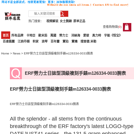
热门搜索：
视频解说
女士腕錶
原单正品
查看购物袋(
0
)
0
首页
所有品牌
卡地亞
歐米茄
萬國
勞力士
沛納海
愛彼
真力時
宇舶《恒宝》
百達翡麗
江詩丹頓
积家
浪琴
百年靈
寶珀
寶璣
理查德.米勒
Home
>
News
> ERF勞力士日誌型頂級複刻手錶m126334-0033腕表
ERF勞力士日誌型頂級複刻手錶m126334-0033腕表
ERF勞力士日誌型頂級複刻手錶m126334-0033腕表
ERF勞力士日誌型頂級複刻手錶m126334-0033腕表
All the splendor - all stems from the continuous
breakthrough of the ERF factory's latest LOGO-type
DATEJUST41 series - the 131.5-gram enhanced