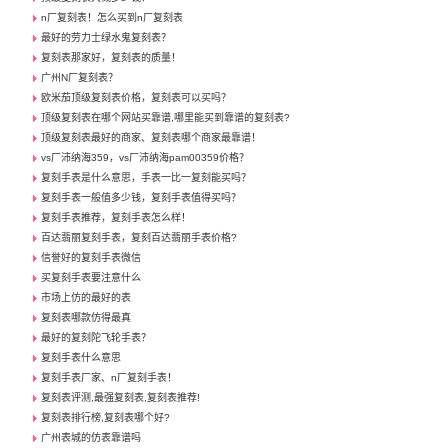
n厂复刻表！怎么买到n厂复刻表
最好的劳力士绿水鬼复刻表？
复刻表那家好，复刻表的质量！
广州N厂复刻表？
欧米茄顶级复刻表价格，复刻表可以买吗？
顶级复刻表在哪个网站买靠谱,哪里能买到靠谱的复刻表?
顶级复刻表最好的商家、复刻表哪个商家最靠谱！
vs厂沛纳海359，vs厂沛纳海pam00359价格？
复刻手表是什么意思，手表一比一复刻能买吗？
复刻手表一般值多少钱，复刻手表值得买吗？
复刻手表推荐，复刻手表怎么样！
百达翡丽复刻手表，复刻百达翡丽手表价格?
信誉好的复刻手表微信
买复刻手表要注意什么
市场上仿的最好的表
复刻表哪款仿得最真
最好的复刻陀飞轮手表？
复刻手表什么意思
复刻手表厂家、n厂复刻手表！
复刻表评测,最强复刻表,复刻表推荐!
复刻表排行榜,复刻表哪个好?
广州表城的仿表靠谱吗