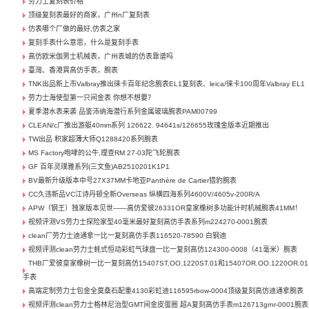
劳力士复刻表价格
顶级复刻表最好的商家，广州n厂复刻表
仿表哪个厂做的最好,仿表之家
复刻手表什么意思，什么是复刻手表
高仿欧米伽男士机械表，广州表城的仿表靠谱吗
臺灣、香港買高仿手表，腕表
TNK出品新上市Valbray推出徕卡百年纪念腕表EL1复刻表、leica/徕卡100周年Valbray EL1
劳力士海使型第一只间金表 你想不想要？
夏季潜水表来袭 品鉴沛纳海潜行系列金属玻璃腕表PAM00799
CLEAN/c厂推出游艇40mm系列 126622. 94641s/126655玫瑰金版本近期推出
TW出品 积家超薄大师Q1288420系列腕表
MS Factory咆哮的公牛,理查RM 27-03陀飞轮腕表
GF 百年灵璞雅系列(三文鱼)AB2510201K1P1
BV最新升级版本中号27X37MM卡地亚Panthère de Cartier猎豹腕表
CC久违新品VC江诗丹顿全新Overseas 纵横四海系列4600V/4605v-200R/A
APW（钢王）独家版本见世——高仿爱彼26331OR皇家橡树多功能计时机械腕表41MM！
视频评测VS劳力士探险家型40毫米最好复刻高仿手表系列m224270-0001腕表
clean厂劳力士迪通拿一比一复刻高仿手表116520-78590 白钢迪
视频评测clean劳力士蚝式恒动彩虹气球盘一比一复刻高仿124300-0008（41毫米）腕表
THB厂爱彼皇家橡树一比一复刻高仿15407ST.OO.1220ST.01和15407OR.OO.1220OR.01
手表
高端定制劳力士包金全莫桑石配重4130彩虹迪116595rbow-0004顶级复刻高仿迪通拿腕表
视频评测clean劳力士格林尼治型GMT间金皮蛋圈 超A复刻高仿手表m126713grnr-0001腕表