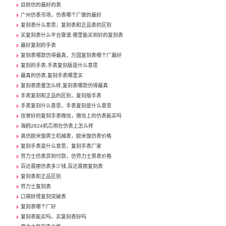
目前仿的最好的表
广州仿表市场，仿表哪个厂做的最好
复刻表什么意思，复刻表和正品表的区别
买复刻表什么平台靠谱,哪里能买到好的复刻表
最好复刻的手表
复刻表哪款仿得最真，万国复刻表哪个厂最好
复刻的手表,手表复刻版是什么意思
最真的仿表,复刻手表哪里买
复刻表质量怎么样,复刻表哪款仿得最真
手表复刻和正品的区别，复刻版手表
手表复刻什么意思，手表复刻是什么意思
信誉好的复刻手表微信，微信上的仿表能买吗
海鸥2824机芯用在仿表上怎么样
高仿欧米伽男士机械表，欧米伽仿表价格
复刻手表是什么意思，复刻手表厂家
劳力士仿表货到付款，仿劳力士男表价格
百达翡丽仿表多少钱,百达翡丽复刻表
复刻表和正品区别
劳力士复刻表
口袋妖怪复刻突破表
复刻表哪个厂好
复刻表能买吗，买复刻表好吗