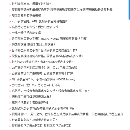
复刻表哪家好、哪里买复刻表？
复刻理查德米勒最值得购买的/理查德米勒复刻表怎么样(理查德米勒最好复刻表)
哪里买复刻表不会被骗
ar厂手表官网，AR厂复刻手表官网价格图片
高仿劳力士多少钱？假劳力士多少钱
一比一精仿手表能买吗？
香港哪里买高仿手表？HONG KONG 哪里能买到高仿手表？
仿表哪家好,高仿手表网上哪家好?
台湾哪里买高仿手表？台湾手表高仿的质量怎么样?
爱彼皇家橡树精仿表价格，爱彼皇家橡树高仿表多少钱?
复刻cartier手表价格？卡地亚cartier手表多少钱？
vs厂表的官网到底是哪个？网上买VS厂表是真的吗
百达翡丽哪个厂做得好？百达翡丽复刻哪个厂好
N厂手表官网？N厂手表有官网吗？NOOB factory
劳力士ar厂是什么？劳力士ar厂好不好
高仿劳力士绿水鬼和黑水鬼好纠结？绿水鬼和黑水鬼哪个好？
沛纳海手表顶级复刻表怎么样？
高仿卡地亚的手表质量好吗？
复刻欧米茄手表?最好的复刻欧米茄手表VS厂吗？
视频评测VS厂周年之作，欧米茄星座才是欧米茄手表的精髓，市面目前最好的星座复刻
什么是复刻表？复刻手表什么意思？
复刻表和正品表的区别？复刻版和正品的区别？