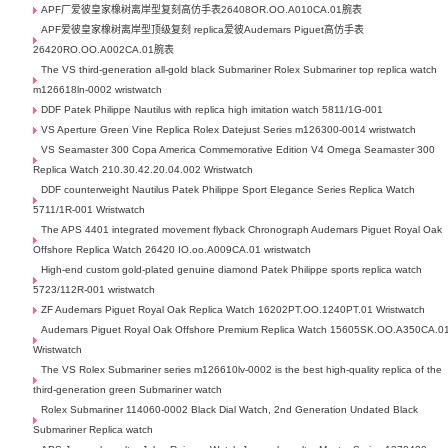
APF厂爱彼皇家橡树离岸型复刻高仿手表26408OR.OO.A010CA.01腕表
APF爱彼皇家橡树离岸型顶级复刻 replica爱彼Audemars Piguet高仿手表
26420RO.OO.A002CA.01腕表
The VS third-generation all-gold black Submariner Rolex Submariner top replica watch
m126618ln-0002 wristwatch
DDF Patek Philippe Nautilus with replica high imitation watch 5811/1G-001
VS Aperture Green Vine Replica Rolex Datejust Series m126300-0014 wristwatch
VS Seamaster 300 Copa America Commemorative Edition V4 Omega Seamaster 300
Replica Watch 210.30.42.20.04.002 Wristwatch
DDF counterweight Nautilus Patek Philippe Sport Elegance Series Replica Watch
5711/1R-001 Wristwatch
The APS 4401 integrated movement flyback Chronograph Audemars Piguet Royal Oak
Offshore Replica Watch 26420 IO.oo.A009CA.01 wristwatch
High-end custom gold-plated genuine diamond Patek Philippe sports replica watch
5723/112R-001 wristwatch
ZF Audemars Piguet Royal Oak Replica Watch 16202PT.OO.1240PT.01 Wristwatch
Audemars Piguet Royal Oak Offshore Premium Replica Watch 15605SK.OO.A350CA.0
Wristwatch
The VS Rolex Submariner series m126610lv-0002 is the best high-quality replica of the
third-generation green Submariner watch
Rolex Submariner 114060-0002 Black Dial Watch, 2nd Generation Undated Black
Submariner Replica watch