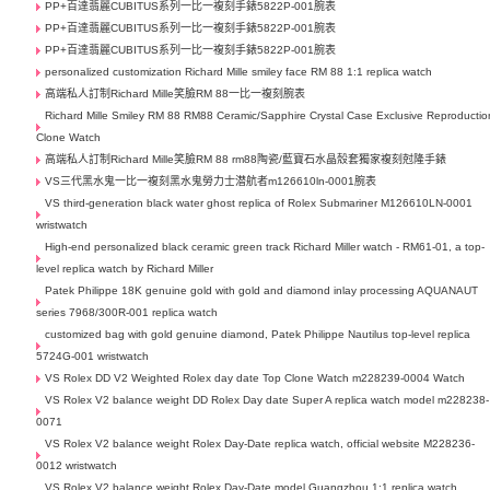
PP+百達翡麗CUBITUS系列一比一複刻手錶5822P-001腕表
PP+百達翡麗CUBITUS系列一比一複刻手錶5822P-001腕表
PP+百達翡麗CUBITUS系列一比一複刻手錶5822P-001腕表
personalized customization Richard Mille smiley face RM 88 1:1 replica watch
高端私人訂制Richard Mille笑臉RM 88一比一複刻腕表
Richard Mille Smiley RM 88 RM88 Ceramic/Sapphire Crystal Case Exclusive Reproductio
Clone Watch
高端私人訂制Richard Mille笑臉RM 88 rm88陶瓷/藍寶石水晶殼套獨家複刻尅隆手錶
VS三代黑水鬼一比一複刻黑水鬼勞力士潜航者m126610ln-0001腕表
VS third-generation black water ghost replica of Rolex Submariner M126610LN-0001
wristwatch
High-end personalized black ceramic green track Richard Miller watch - RM61-01, a top-
level replica watch by Richard Miller
Patek Philippe 18K genuine gold with gold and diamond inlay processing AQUANAUT
series 7968/300R-001 replica watch
customized bag with gold genuine diamond, Patek Philippe Nautilus top-level replica
5724G-001 wristwatch
VS Rolex DD V2 Weighted Rolex day date Top Clone Watch m228239-0004 Watch
VS Rolex V2 balance weight DD Rolex Day date Super A replica watch model m228238-
0071
VS Rolex V2 balance weight Rolex Day-Date replica watch, official website M228236-
0012 wristwatch
VS Rolex V2 balance weight Rolex Day-Date model Guangzhou 1:1 replica watch