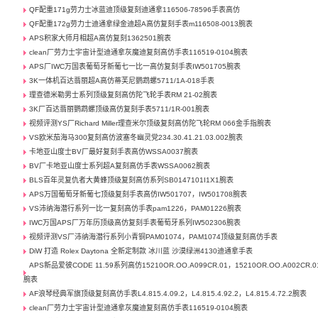
QF配重171g劳力士冰蓝迪顶级复刻迪通拿116506-78596手表高仿
QF配重172g劳力士迪通拿绿金迪超A高仿复刻手表m116508-0013腕表
APS积家大师月相超A高仿复刻1362501腕表
clean厂劳力士宇宙计型迪通拿灰魔迪复刻高仿手表116519-0104腕表
APS厂IWC万国表葡萄牙新葡七一比一高仿复刻手表IW501705腕表
3K一体机百达翡丽超A高仿蒂芙尼鹦鹉螺5711/1A-018手表
理查德米勒男士系列顶级复刻高仿陀飞轮手表RM 21-02腕表
3K厂百达翡丽鹦鹉螺顶级高仿复刻手表5711/1R-001腕表
视频评测YS厂Richard Miller理查米尔顶级复刻高仿陀飞轮RM 066金手指腕表
VS欧米茄海马300复刻高仿波塞冬幽灵党234.30.41.21.03.002腕表
卡地亚山度士BV厂最好复刻手表高仿WSSA0037腕表
BV厂卡地亚山度士系列超A复刻高仿手表WSSA0062腕表
BLS百年灵复仇者大黄蜂顶级复刻高仿系列SB0147101I1X1腕表
APS万国葡萄牙新葡七顶级复刻手表高仿IW501707，IW501708腕表
VS沛纳海潜行系列一比一复刻高仿手表pam1226，PAM01226腕表
IWC万国APS厂万年历顶级高仿复刻手表葡萄牙系列IW502306腕表
视频评测VS厂沛纳海潜行系列小青铜PAM01074，PAM1074顶级复刻高仿手表
DiW 打造 Rolex Daytona 全新定制款 冰川蓝 沙漠绿洲4130迪通拿手表
APS新品爱彼CODE 11.59系列高仿15210OR.OO.A099CR.01，15210OR.OO.A002CR.0
腕表
AF浪琴经典军旗顶级复刻高仿手表L4.815.4.09.2，L4.815.4.92.2，L4.815.4.72.2腕表
clean厂劳力士宇宙计型迪通拿灰魔迪复刻高仿手表116519-0104腕表