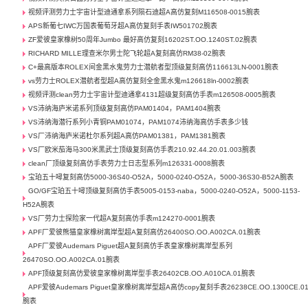
视频评测劳力士宇宙计型迪通拿系列陨石迪超A高仿复刻M116508-0015腕表
APS新葡七IWC万国表葡萄牙超A高仿复刻手表IW501702腕表
ZF爱彼皇家橡树50周年Jumbo 最好高仿复刻16202ST.OO.1240ST.02腕表
RICHARD MILLE理查米尔男士陀飞轮超A复刻高仿RM38-02腕表
C+最高版本ROLEX间金黑水鬼劳力士潜航者型顶级复刻高仿116613LN-0001腕表
vs劳力士ROLEX潜航者型超A高仿复刻全金黑水鬼m126618ln-0002腕表
视频评测clean劳力士宇宙计型迪通拿4131超级复刻高仿手表m126508-0005腕表
VS沛纳海庐米诺系列顶级复刻高仿PAM01404，PAM1404腕表
VS沛纳海潜行系列小青铜PAM01074，PAM1074沛纳海高仿手表多少钱
VS厂沛纳海庐米诺杜尔系列超A高仿PAM01381，PAM1381腕表
VS厂欧米茄海马300米黑武士顶级复刻高仿手表210.92.44.20.01.003腕表
clean厂顶级复刻高仿手表劳力士日志型系列m126331-0008腕表
宝珀五十噚复刻高仿5000-36S40-O52A，5000-0240-O52A，5000-36S30-B52A腕表
GO/GF宝珀五十噚顶级复刻高仿手表5005-0153-naba，5000-0240-O52A，5000-1153-
H52A腕表
VS厂劳力士探险家一代超A复刻高仿手表m124270-0001腕表
APF厂爱彼熊猫皇家橡树离岸型超A复刻高仿26400SO.OO.A002CA.01腕表
APF厂爱彼Audemars Piguet超A复刻高仿手表皇家橡树离岸型系列
26470SO.OO.A002CA.01腕表
APF顶级复刻高仿爱彼皇家橡树离岸型手表26402CB.OO.A010CA.01腕表
APF爱彼Audemars Piguet皇家橡树离岸型超A高仿copy复刻手表26238CE.OO.1300CE.0
腕表