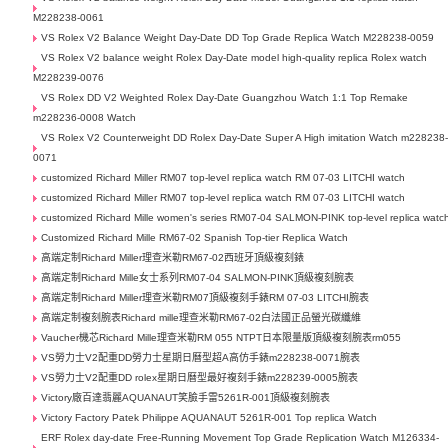
M228238-0061
VS Rolex V2 Balance Weight Day-Date DD Top Grade Replica Watch M228238-0059
VS Rolex V2 balance weight Rolex Day-Date model high-quality replica Rolex watch
M228239-0076
VS Rolex DD V2 Weighted Rolex Day-Date Guangzhou Watch 1:1 Top Remake
m228236-0008 Watch
VS Rolex V2 Counterweight DD Rolex Day-Date Super A High imitation Watch m228238
0071
customized Richard Miller RM07 top-level replica watch RM 07-03 LITCHI watch
customized Richard Miller RM07 top-level replica watch RM 07-03 LITCHI watch
customized Richard Mille women's series RM07-04 SALMON-PINK top-level replica watc
Customized Richard Mille RM67-02 Spanish Top-tier Replica Watch
高端定制Richard Miller理查米勒RM67-02西班牙頂級複刻錶
高端定制Richard Mille女士系列RM07-04 SALMON-PINK頂級複刻腕表
高端定制Richard Miller理查米勒RM07頂級複刻手錶RM 07-03 LITCHI腕表
高端定制複刻腕表Richard mille理查米勒RM67-02白法國正品螢光碳纖維
Vaucher機芯Richard Mille理查米勒RM 055 NTPT日本限量版頂級複刻腕表rm055
VS勞力士V2配重DD勞力士星期日曆型超A高仿手錶m228238-0071腕表
VS勞力士V2配重DD rolex星期日曆型最好複刻手錶m228239-0005腕表
Victory廠百達翡麗AQUANAUT笑臉手雷5261R-001頂級複刻腕表
Victory Factory Patek Philippe AQUANAUT 5261R-001 Top replica Watch
ERF Rolex day-date Free-Running Movement Top Grade Replication Watch M126334-