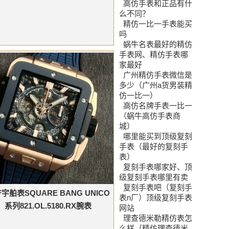
高仿手表和正品有什
么不同？
精仿一比一手表能买
吗
蜗牛名表最好的精仿
手表网、精仿手表哪
家最好
广州精仿手表微信是
多少（广州a货男装精
仿一比一）
高仿名牌手表一比一
（蜗牛高仿手表商
城）
哪里能买到顶级复刻
手表（最好的复刻手
表）
复刻手表哪家好、顶
级复刻手表哪里有卖
复刻手表吧（复刻手
F宇舶表SQUARE BANG UNICO
表n厂）顶级复刻手表
系列821.OL.5180.RX腕表
网站
理查德米勒精仿表怎
么样（精仿理查德米