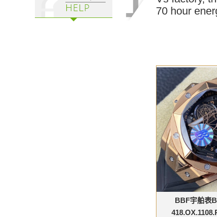
70 hour ener
BBF宇舶表B
418.OX.110