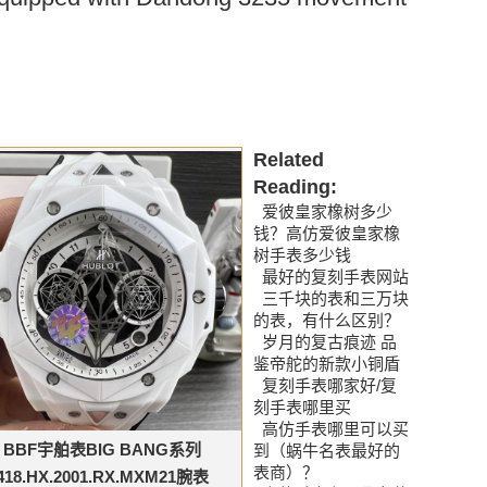
Related
Reading:
爱彼皇家橡树多少
钱？高仿爱彼皇家橡
树手表多少钱
最好的复刻手表网站
三千块的表和三万块
的表，有什么区别？
岁月的复古痕迹 品
鉴帝舵的新款小铜盾
复刻手表哪家好/复
刻手表哪里买
高仿手表哪里可以买
BBF宇舶表BIG BANG系列
到（蜗牛名表最好的
表商）？
418.HX.2001.RX.MXM21腕表