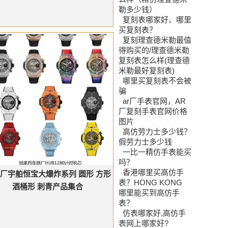
勒多少钱）
复刻表哪家好、哪里
买复刻表？
复刻理查德米勒最值
得购买的/理查德米勒
复刻表怎么样(理查德
米勒最好复刻表)
哪里买复刻表不会被
骗
ar厂手表官网，AR
厂复刻手表官网价格
图片
高仿劳力士多少钱？
假劳力士多少钱
一比一精仿手表能买
吗？
香港哪里买高仿手
F厂宇舶恒宝大爆炸系列 圆形 方形
表？HONG KONG
酒桶形 刺青产品集合
哪里能买到高仿手
表？
仿表哪家好,高仿手
表网上哪家好?