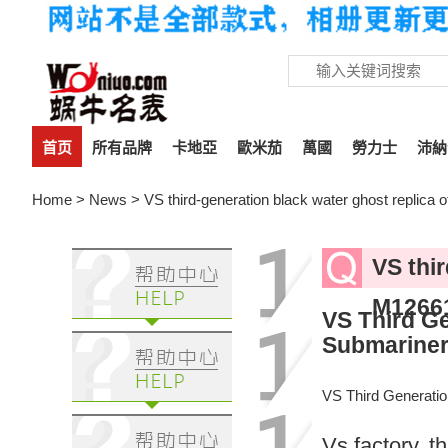
首页
所有品牌
卡地亞
歐米茄
萬國
勞力士
沛納
Home
>
News
> VS third-generation black water ghost replic
VS thi
M12661
VS Third G
Submariner
VS Third Generati
Vs factory, 