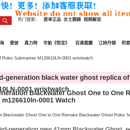
热门搜索：
原单正品
女士腕錶
视频解说
海
愛彼
真力時
宇舶《恒宝》
百達翡麗
江詩丹頓
积
a of Rolex Submariner M126610LN-0001 wristwatch
rd-generation black water ghost replica o
0LN-0001 wristwatch
eneration Blackwater Ghost One to One 
 m126610ln-0001 Watch
on Blackwater Ghost One to One Remake Blackwater Ghost Rolex 
third-generation new 41mm Blackwater Ghost,