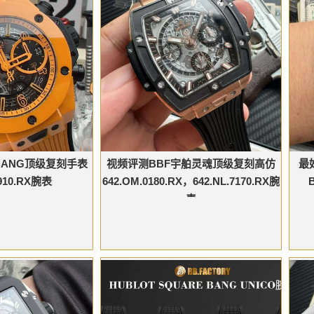
 BANG顶级复刻手表
视频评测BBF宇舶灵魂顶级复刻高仿
最
5910.RX腕表
642.OM.0180.RX，642.NL.7170.RX腕
表