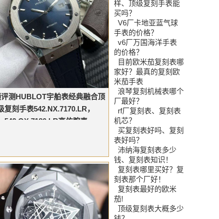
样、顶级复刻手表能
买吗？
V6厂卡地亚蓝气球
手表的价格？
v6厂万国海洋手表
的价格？
目前欧米茄复刻表哪
家好？最真的复刻欧
米茄手表
浪琴复刻机械表哪个
评测HUBLOT宇舶表经典融合顶
厂最好？
级复刻手表542.NX.7170.LR，
rf厂复刻表、复刻表
机芯？
542.OX.7180.LR高仿腕表
买复刻表好吗、复刻
表好吗？
沛纳海复刻表多少
钱、复刻表知识！
复刻表哪里买好？复
刻表那个厂好！
复刻表最好的欧米
茄!
顶级复刻表大概多少
钱？