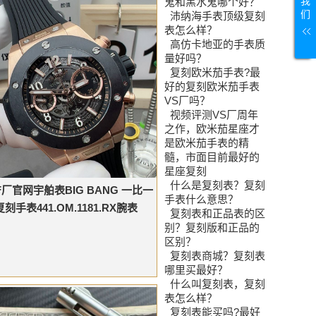
我
鬼和黑水鬼哪个好？
们
沛纳海手表顶级复刻
表怎么样？
高仿卡地亚的手表质
量好吗？
复刻欧米茄手表?最
好的复刻欧米茄手表
VS厂吗？
视频评测VS厂周年
之作，欧米茄星座才
是欧米茄手表的精
髓，市面目前最好的
星座复刻
什么是复刻表？复刻
F厂官网宇舶表BIG BANG 一比一
手表什么意思？
复刻手表441.OM.1181.RX腕表
复刻表和正品表的区
别？复刻版和正品的
区别？
复刻表商城？复刻表
哪里买最好？
什么叫复刻表，复刻
表怎么样？
复刻表能买吗?最好