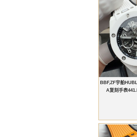
BBF,ZF宇舶HUB
A复刻手表441.H