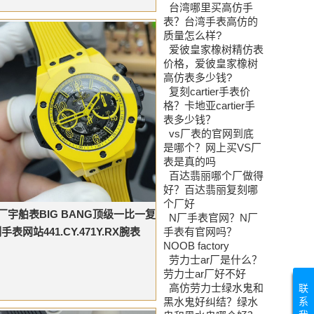
台湾哪里买高仿手
表？台湾手表高仿的
质量怎么样?
爱彼皇家橡树精仿表
价格，爱彼皇家橡树
高仿表多少钱?
复刻cartier手表价
格？卡地亚cartier手
表多少钱？
vs厂表的官网到底
是哪个？网上买VS厂
表是真的吗
百达翡丽哪个厂做得
好？百达翡丽复刻哪
个厂好
F厂宇舶表BIG BANG顶级一比一复
N厂手表官网？N厂
手表网站441.CY.471Y.RX腕表
手表有官网吗？
NOOB factory
劳力士ar厂是什么？
劳力士ar厂好不好
高仿劳力士绿水鬼和
联
系
黑水鬼好纠结？绿水