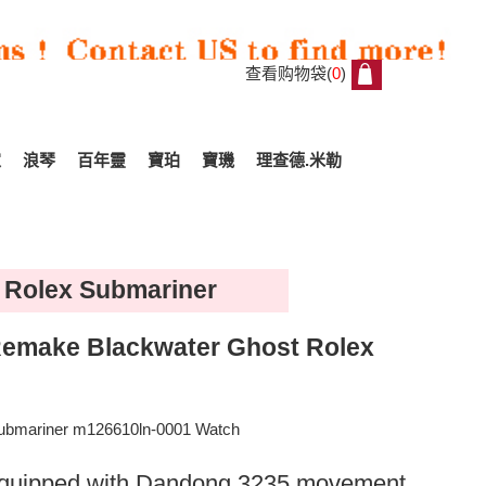
查看购物袋(
0
)
0
家
浪琴
百年靈
寶珀
寶璣
理查德.米勒
f Rolex Submariner
Remake Blackwater Ghost Rolex
Submariner m126610ln-0001 Watch
 equipped with Dandong 3235 movement