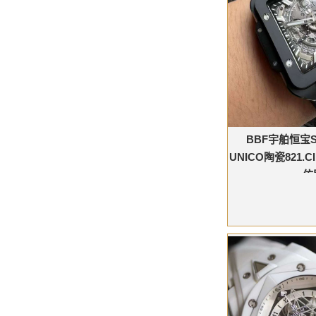
BBF宇舶恒宝S
UNICO陶瓷821.C
仿