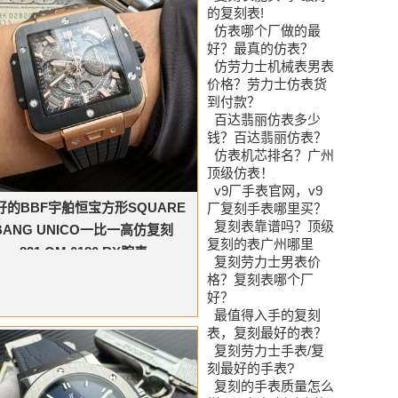
的复刻表!
仿表哪个厂做的最
好？最真的仿表？
仿劳力士机械表男表
价格？劳力士仿表货
到付款？
百达翡丽仿表多少
钱？百达翡丽仿表？
仿表机芯排名？广州
顶级仿表！
v9厂手表官网，v9
好的BBF宇舶恒宝方形SQUARE
厂复刻手表哪里买？
复刻表靠谱吗？顶级
BANG UNICO一比一高仿复刻
复刻的表广州哪里
821.OM.0180.RX腕表
复刻劳力士男表价
格？复刻表哪个厂
好？
最值得入手的复刻
表，复刻最好的表？
复刻劳力士手表/复
刻最好的手表?
复刻的手表质量怎么