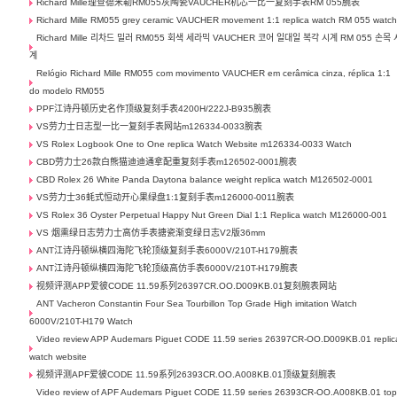
Richard Mille理查德米勒RM055灰陶瓷VAUCHER机芯一比一复刻手表RM 055腕表
Richard Mille RM055 grey ceramic VAUCHER movement 1:1 replica watch RM 055 watc
Richard Mille 리차드 밀러 RM055 회색 세라믹 VAUCHER 코어 일대일 복각 시계 RM 055 손목 
계
Relógio Richard Mille RM055 com movimento VAUCHER em cerâmica cinza, réplica 1:1
do modelo RM055
PPF江诗丹顿历史名作顶级复刻手表4200H/222J-B935腕表
VS劳力士日志型一比一复刻手表网站m126334-0033腕表
VS Rolex Logbook One to One replica Watch Website m126334-0033 Watch
CBD劳力士26款白熊猫迪迪通拿配重复刻手表m126502-0001腕表
CBD Rolex 26 White Panda Daytona balance weight replica watch M126502-0001
VS劳力士36蚝式恒动开心果绿盘1:1复刻手表m126000-0011腕表
VS Rolex 36 Oyster Perpetual Happy Nut Green Dial 1:1 Replica watch M126000-001
VS 烟熏绿日志劳力士高仿手表搪瓷渐变绿日志V2版36mm
ANT江诗丹顿纵横四海陀飞轮顶级复刻手表6000V/210T-H179腕表
ANT江诗丹顿纵横四海陀飞轮顶级高仿手表6000V/210T-H179腕表
视频评测APP爱彼CODE 11.59系列26397CR.OO.D009KB.01复刻腕表网站
ANT Vacheron Constantin Four Sea Tourbillon Top Grade High imitation Watch
6000V/210T-H179 Watch
Video review APP Audemars Piguet CODE 11.59 series 26397CR-OO.D009KB.01 replic
watch website
视频评测APF爱彼CODE 11.59系列26393CR.OO.A008KB.01顶级复刻腕表
Video review of APF Audemars Piguet CODE 11.59 series 26393CR-OO.A008KB.01 top