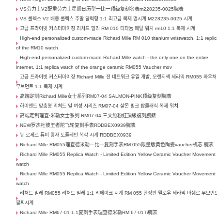
VS劳力士V2配重劳力士星期日历型一比一顶级复刻名表m228235-0025腕表
VS 롤렉스 V2 배중 롤렉스 주말 달력형 1:1 최고급 복제 명시계 M228235-0025 시계
고급 프라이빗 커스터마이징 리처드 밀리 RM 010 티타늄 메탈 워치 rm10 1:1 복제 시계
High-end personalized custom-made Richard Mille RM 010 titanium wristwatch. 1:1 repli
of the RM10 watch.
High-end personalized custom-made Richard Mille watch - the only one on the entire
internet. 1:1 replica watch of the orange ceramic RM055 Vaucher mov
고급 프라이빗 커스터마이징 Richard Mille 전 네트워크 유일 개발, 오렌지색 세라믹 RM055 와우처
무브먼트 1:1 복제 시계
高端定制Richard Mille女士系列RM07-04 SALMON-PINK顶级复刻腕表
하이엔드 맞춤형 리처드 밀 여성 시리즈 RM07-04 살몬 핑크 탑클래식 복제 워치
高端定制理查·米勒女士系列 RM07-04 三文魚粉紅頂級複刻腕錶
NEW罗杰杜彼王者陀飞轮复刻手表RDDBEX0939腕表
뉴 로제르 듀비 왕자 토플레인 복각 시계 RDDBEX0939
Richard Mille RM055理查德米勒一比一复刻手表RM 055限量版黄色陶瓷vaucher机芯 腕表
Richard Mille RM055 Replica Watch - Limited Edition Yellow Ceramic Voucher Movement
watch
Richard Mille RM055 Replica Watch - Limited Edition Yellow Ceramic Voucher Movement
watch
리처드 밀레 RM055 리처드 밀레 1:1 리메이크 시계 RM 055 한정판 옐로우 세라믹 바쉐르 무브먼
팔찌시계
Richard Mille RM67-01 1:1复刻手表理查德米勒RM 67-01Ti腕表