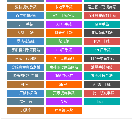
愛彼復刻手錶
卡地亞手錶
理查德米勒復刻錶
百年灵超A錶
V7厂手錶官网
百達翡麗復刻手錶
JF厂手錶
XF厂手錶
原单手錶
VS厂手錶
欧米茄手錶
沛納海復刻錶
罗杰杜彼錶
陀飞轮
KV厂手錶
宇舶復刻手錶网站
GR厂手錶
PPF厂手錶
积家手錶网站
法兰克穆勒錶
江詩丹頓復刻錶
高端真金真钻定制
宝格丽復刻錶网站
浪琴手錶网站
欧米茄復刻手錶
沛納海VS厂
罗杰杜彼手錶
APF厂
SBF厂
APS厂手錶
C+厂格林尼治
顶级復刻手錶
一比一復刻手錶
超A手錶
DIW
clean厂
迪通拿
理查德.米勒