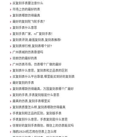
买复刻手表要注意什么
市场上仿的最好的表
复刻表哪款仿得最真
最好的复刻陀飞轮手表？
复刻手表什么意思
复刻手表厂家、n厂复刻手表！
复刻表评测,最强复刻表,复刻表推荐!
复刻表排行榜,复刻表哪个好?
广州表城的仿表靠谱吗
目前仿的最好的表
广州仿表市场，仿表哪个厂做的最好
复刻表什么意思，复刻表和正品表的区别
买复刻表什么平台靠谱,哪里能买到好的复刻表
最好复刻的手表
复刻表哪款仿得最真，万国复刻表哪个厂最好
复刻的手表,手表复刻版是什么意思
最真的仿表,复刻手表哪里买
复刻表质量怎么样,复刻表哪款仿得最真
手表复刻和正品的区别，复刻版手表
手表复刻什么意思，手表复刻是什么意思
信誉好的复刻手表微信，微信上的仿表能买吗
海鸥2824机芯用在仿表上怎么样