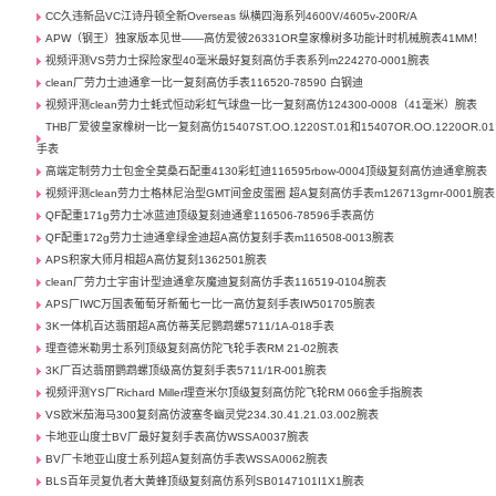
CC久违新品VC江诗丹顿全新Overseas 纵横四海系列4600V/4605v-200R/A
APW（钢王）独家版本见世——高仿爱彼26331OR皇家橡树多功能计时机械腕表41MM！
视频评测VS劳力士探险家型40毫米最好复刻高仿手表系列m224270-0001腕表
clean厂劳力士迪通拿一比一复刻高仿手表116520-78590 白钢迪
视频评测clean劳力士蚝式恒动彩虹气球盘一比一复刻高仿124300-0008（41毫米）腕表
THB厂爱彼皇家橡树一比一复刻高仿15407ST.OO.1220ST.01和15407OR.OO.1220OR.01
手表
高端定制劳力士包金全莫桑石配重4130彩虹迪116595rbow-0004顶级复刻高仿迪通拿腕表
视频评测clean劳力士格林尼治型GMT间金皮蛋圈 超A复刻高仿手表m126713grnr-0001腕表
QF配重171g劳力士冰蓝迪顶级复刻迪通拿116506-78596手表高仿
QF配重172g劳力士迪通拿绿金迪超A高仿复刻手表m116508-0013腕表
APS积家大师月相超A高仿复刻1362501腕表
clean厂劳力士宇宙计型迪通拿灰魔迪复刻高仿手表116519-0104腕表
APS厂IWC万国表葡萄牙新葡七一比一高仿复刻手表IW501705腕表
3K一体机百达翡丽超A高仿蒂芙尼鹦鹉螺5711/1A-018手表
理查德米勒男士系列顶级复刻高仿陀飞轮手表RM 21-02腕表
3K厂百达翡丽鹦鹉螺顶级高仿复刻手表5711/1R-001腕表
视频评测YS厂Richard Miller理查米尔顶级复刻高仿陀飞轮RM 066金手指腕表
VS欧米茄海马300复刻高仿波塞冬幽灵党234.30.41.21.03.002腕表
卡地亚山度士BV厂最好复刻手表高仿WSSA0037腕表
BV厂卡地亚山度士系列超A复刻高仿手表WSSA0062腕表
BLS百年灵复仇者大黄蜂顶级复刻高仿系列SB0147101I1X1腕表