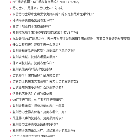
N厂手表官网？N厂手表有官网吗？NOOB factory
劳力士ar厂是什么？劳力士ar厂好不好
高仿劳力士绿水鬼和黑水鬼好纠结？绿水鬼和黑水鬼哪个好？
沛纳海手表顶级复刻表怎么样？
高仿卡地亚的手表质量好吗？
复刻欧米茄手表?最好的复刻欧米茄手表VS厂吗？
视频评测VS厂周年之作，欧米茄星座才是欧米茄手表的精髓，市面目前最好的星座复刻
什么是复刻表？复刻手表什么意思？
复刻表和正品表的区别？复刻版和正品的区别？
复刻表商城？复刻表哪里买最好？
什么叫复刻表，复刻表怎么样？
复刻表能买吗?最好的复刻表!
仿表哪个厂做的最好？最真的仿表？
仿劳力士机械表男表价格？劳力士仿表货到付款？
百达翡丽仿表多少钱？百达翡丽仿表？
仿表机芯排名？广州顶级仿表！
v9厂手表官网，v9厂复刻手表哪里买？
复刻表靠谱吗？顶级复刻的表广州哪里
复刻劳力士男表价格？复刻表哪个厂好？
最值得入手的复刻表，复刻最好的表？
复刻劳力士手表/复刻最好的手表?
复刻的手表质量怎么样、顶级复刻手表能买吗？
V6厂卡地亚蓝气球手表的价格？