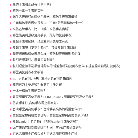
高仿手表和正品有什么不同？
精仿一比一手表能买吗
蜗牛名表最好的精仿手表网、精仿手表哪家最好
广州精仿手表微信是多少（广州a货男装精仿一比一）
高仿名牌手表一比一（蜗牛高仿手表商城）
哪里能买到顶级复刻手表（最好的复刻手表）
复刻手表哪家好、顶级复刻手表哪里有卖
复刻手表吧（复刻手表n厂）顶级复刻手表网站
理查德米勒精仿表怎么样（精仿理查德米勒多少钱）
复刻表哪家好、哪里买复刻表？
复刻理查德米勒最值得购买的/理查德米勒复刻表怎么样(理查德米勒最好复刻表)
哪里买复刻表不会被骗
ar厂手表官网，AR厂复刻手表官网价格图片
高仿劳力士多少钱？假劳力士多少钱
一比一精仿手表能买吗？
香港哪里买高仿手表？HONG KONG 哪里能买到高仿手表？
仿表哪家好,高仿手表网上哪家好?
台湾哪里买高仿手表？台湾手表高仿的质量怎么样?
爱彼皇家橡树精仿表价格，爱彼皇家橡树高仿表多少钱?
复刻cartier手表价格？卡地亚cartier手表多少钱？
vs厂表的官网到底是哪个？网上买VS厂表是真的吗
百达翡丽哪个厂做得好？百达翡丽复刻哪个厂好