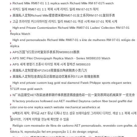
Richard Mille RM67-01 1:1 replica watch Richard Mille RM 67-01Ti watch
리처드 밀레 RM67-01 1:1 복제 시계 리처드 밀레 RM 67-01Ti 워치
高端私人定制Richard Mille理查德米勒RM07-01女士系列RM 07-01复刻手表
고급 프라이빗 커스터마이징 리처드 밀리 RM07-01 여성 시계 RM 07-01 복제 시계
High-end Private Customization Richard Mille RM07-01 Ladies' Collection RM 07-01
Replica Watch
High end personalizado Richard Mille RM07-01 s érie de mulheres RM 07-01 relógio de
réplica
APS万国飞行员计时复刻手表系列IW388103腕表
APS IWC Pilot Chronograph Replica Watch - Series IW388103 Watch
APS 세계 평행기 조종사 타이밍 복제 시계 컬렉션 IW388103
高端私人定制爱彼AP15416限量版白陶瓷腕表小贵几万
高端私人定制包金真钻百达翡丽运动优雅系列5711R 玫瑰金腕表
High end private custom bag gold real diamond Patek Philippe sports elegant series
5711R rose gold watch
N厂出品镂空AET改装迪通拿碳纤维表圈塗鴉盘面色彩一比一复刻表网站机械美学 一览无余
N factory produces hollowed out AET modified Daytona carbon fiber bezel graffiti dial
color one-to-one replica watch website mechanical aesthetics at
N팩토리 제작, 루어공 AET 튜닝 디톡나 탄소 섬유 브레이슬릿 그라피티 디자인, 색상 1:1 복제 시계
웹사이트, 기계적 미학을 한눈에 확인할 수 있음
Relógio com mostrador de fibra de carbono AET personalizado, revestido com grafite, d
fábrica N, reprodução fiel em proporção 1:1 do design original,