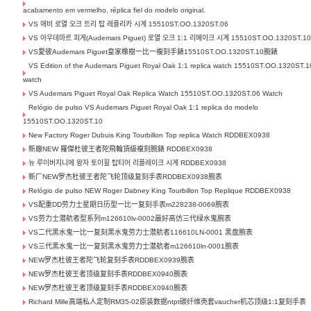
acabamento em vermelho, réplica fiel do modelo original.
VS 애비 로열 오크 트리 탑 레플리카 시계 15510ST.OO.1320ST.06
VS 아우데마르 피게(Audemars Piguet) 로열 오크 1:1 리메이크 시계 15510ST.OO.1320ST.1
VS愛彼Audemars Piguet皇家橡樹一比一複刻手錶15510ST.OO.1320ST.10腕錶
VS Edition of the Audemars Piguet Royal Oak 1:1 replica watch 15510ST.OO.1320ST.1
watch
VS Audemars Piguet Royal Oak Replica Watch 15510ST.OO.1320ST.06 Watch
Relógio de pulso VS Audemars Piguet Royal Oak 1:1 replica do modelo
15510ST.OO.1320ST.10
New Factory Roger Dubuis King Tourbillon Top replica Watch RDDBEX0938
新廠NEW 羅傑杜彼王者陀飛輪頂級複刻腕錶 RDDBEX0938
뉴 루이버지니에 왕자 토이휠 탑티어 리플레이크 시계 RDDBEX0938
新厂NEW罗杰杜彼王者陀飞轮顶级复刻手表RDDBEX0938腕表
Relógio de pulso NEW Roger Dabney King Tourbillon Top Replique RDDBEX0938
VS配重DD劳力士星期日历型一比一复刻手表m228238-0069腕表
VS劳力士潜航者型系列m126610lv-0002最好高仿三代绿水鬼腕表
VS二代黑水鬼一比一复刻黑水鬼劳力士潜航者116610LN-0001 黑盘腕表
VS三代黑水鬼一比一复刻黑水鬼劳力士潜航者m126610ln-0001腕表
NEW罗杰杜彼王者陀飞轮复刻手表RDDBEX0939腕表
NEW罗杰杜彼王者顶级复刻手表RDDBEX0940腕表
NEW罗杰杜彼王者顶级复刻手表RDDBEX0940腕表
Richard Mille高端私人定制RM35-02原装数据ntpt碳纤维壳套vaucher机芯顶级1:1复刻手表