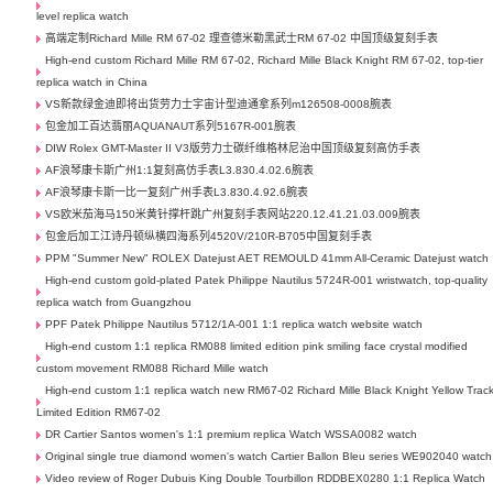
level replica watch
高端定制Richard Mille RM 67-02 理查德米勒黑武士RM 67-02 中国顶级复刻手表
High-end custom Richard Mille RM 67-02, Richard Mille Black Knight RM 67-02, top-tier
replica watch in China
VS新款绿金迪即将出货劳力士宇宙计型迪通拿系列m126508-0008腕表
包金加工百达翡丽AQUANAUT系列5167R-001腕表
DIW Rolex GMT-Master II V3版劳力士碳纤维格林尼治中国顶级复刻高仿手表
AF浪琴康卡斯广州1:1复刻高仿手表L3.830.4.02.6腕表
AF浪琴康卡斯一比一复刻广州手表L3.830.4.92.6腕表
VS欧米茄海马150米黄针撑杆跳广州复刻手表网站220.12.41.21.03.009腕表
包金后加工江诗丹顿纵横四海系列4520V/210R-B705中国复刻手表
PPM "Summer New" ROLEX Datejust AET REMOULD 41mm All-Ceramic Datejust watch
High-end custom gold-plated Patek Philippe Nautilus 5724R-001 wristwatch, top-quality
replica watch from Guangzhou
PPF Patek Philippe Nautilus 5712/1A-001 1:1 replica watch website watch
High-end custom 1:1 replica RM088 limited edition pink smiling face crystal modified
custom movement RM088 Richard Mille watch
High-end custom 1:1 replica watch new RM67-02 Richard Mille Black Knight Yellow Trac
Limited Edition RM67-02
DR Cartier Santos women's 1:1 premium replica Watch WSSA0082 watch
Original single true diamond women's watch Cartier Ballon Bleu series WE902040 watch
Video review of Roger Dubuis King Double Tourbillon RDDBEX0280 1:1 Replica Watch