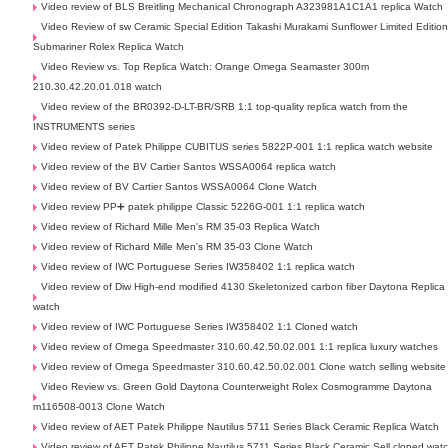
Video review of BLS Breitling Mechanical Chronograph A323981A1C1A1 replica Watch
Video Review of sw Ceramic Special Edition Takashi Murakami Sunflower Limited Editio
Submariner Rolex Replica Watch
Video Review vs. Top Replica Watch: Orange Omega Seamaster 300m
210.30.42.20.01.018 watch
Video review of the BR0392-D-LT-BR/SRB 1:1 top-quality replica watch from the
INSTRUMENTS series
Video review of Patek Philippe CUBITUS series 5822P-001 1:1 replica watch website
Video review of the BV Cartier Santos WSSA0064 replica watch
Video review of BV Cartier Santos WSSA0064 Clone Watch
Video review PP➕ patek philippe Classic 5226G-001 1:1 replica watch
Video review of Richard Mille Men's RM 35-03 Replica Watch
Video review of Richard Mille Men's RM 35-03 Clone Watch
Video review of IWC Portuguese Series IW358402 1:1 replica watch
Video review of Diw High-end modified 4130 Skeletonized carbon fiber Daytona Replica
watch
Video review of IWC Portuguese Series IW358402 1:1 Cloned watch
Video review of Omega Speedmaster 310.60.42.50.02.001 1:1 replica luxury watches
Video review of Omega Speedmaster 310.60.42.50.02.001 Clone watch selling website
Video Review vs. Green Gold Daytona Counterweight Rolex Cosmogramme Daytona
m116508-0013 Clone Watch
Video review of AET Patek Philippe Nautilus 5711 Series Black Ceramic Replica Watch
Video review of AET Patek Philippe Nautilus 5711 Series Black Ceramic Sell cloned wat