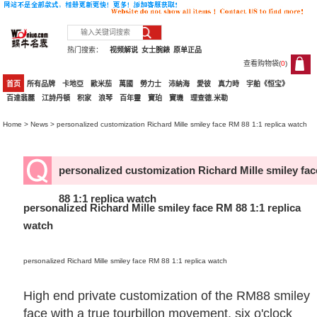
热门搜索：
视频解说
女士腕錶
原单正品
查看购物袋(
0
)
0
首页
所有品牌
卡地亞
歐米茄
萬國
勞力士
沛納海
愛彼
真力時
宇舶《恒宝》
百達翡麗
江詩丹頓
积家
浪琴
百年靈
寶珀
寶璣
理查德.米勒
Home
>
News
> personalized customization Richard Mille smiley face RM 88 1:1 replica watch
personalized customization Richard Mille smiley fa
88 1:1 replica watch
personalized Richard Mille smiley face RM 88 1:1 replica
watch
personalized Richard Mille smiley face RM 88 1:1 replica watch
High end private customization of the RM88 smiley
face with a true tourbillon movement, six o'clock