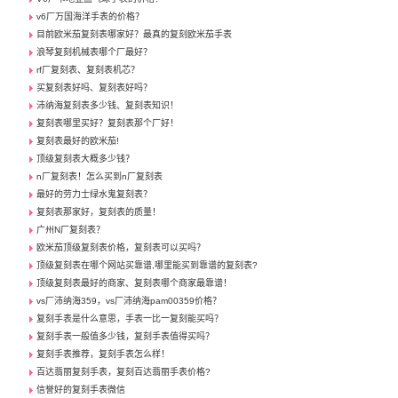
v6厂万国海洋手表的价格？
目前欧米茄复刻表哪家好？最真的复刻欧米茄手表
浪琴复刻机械表哪个厂最好？
rf厂复刻表、复刻表机芯？
买复刻表好吗、复刻表好吗？
沛纳海复刻表多少钱、复刻表知识！
复刻表哪里买好？复刻表那个厂好！
复刻表最好的欧米茄!
顶级复刻表大概多少钱？
n厂复刻表！怎么买到n厂复刻表
最好的劳力士绿水鬼复刻表？
复刻表那家好，复刻表的质量！
广州N厂复刻表？
欧米茄顶级复刻表价格，复刻表可以买吗？
顶级复刻表在哪个网站买靠谱,哪里能买到靠谱的复刻表?
顶级复刻表最好的商家、复刻表哪个商家最靠谱！
vs厂沛纳海359，vs厂沛纳海pam00359价格？
复刻手表是什么意思，手表一比一复刻能买吗？
复刻手表一般值多少钱，复刻手表值得买吗？
复刻手表推荐，复刻手表怎么样！
百达翡丽复刻手表，复刻百达翡丽手表价格?
信誉好的复刻手表微信