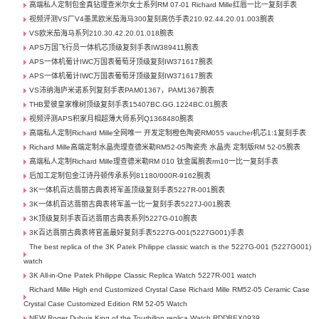
高端私人定制包金真钻理查米尔女士系列RM 07-01 Richard Mille红唇一比一复刻手表
视频评测VS厂V4墨黑欧米茄海马300复刻高仿手表210.92.44.20.01.003腕表
VS欧米茄海马系列210.30.42.20.01.018腕表
APS万国飞行员一体机芯顶级复刻手表IW389411腕表
APS一体机葡计IWC万国表葡萄牙顶级复刻IW371617腕表
APS一体机葡计IWC万国表葡萄牙顶级复刻IW371617腕表
VS沛纳海庐米诺系列复刻手表PAM01367，PAM1367腕表
THB爱彼皇家橡树顶级复刻手表15407BC.GG.1224BC.01腕表
视频评测APS积家月相超薄大师系列Q1368480腕表
高端私人定制Richard Mille全网唯一 开发定制橙色陶瓷RM055 vaucher机芯1:1复刻手表
Richard Mille高端定制水晶壳理查德米勒RM52-05陶瓷壳 水晶壳 定制版RM 52-05腕表
高端私人定制Richard Mille理查德米勒RM 010 钛金属腕表rm10一比一复刻手表
后加工定制包金江诗丹顿传承系列81180/000R-9162腕表
3K一体机百达翡丽古典表将军盖顶级复刻手表5227R-001腕表
3K一体机百达翡丽古典表将军盖一比一复刻手表5227J-001腕表
3K顶级复刻手表百达翡丽古典表系列5227G-010腕表
3K百达翡丽古典表将官盖最好复刻手表5227G-001(5227G001)手表
The best replica of the 3K Patek Philippe classic watch is the 5227G-001 (5227G001)
watch
3K All-in-One Patek Philippe Classic Replica Watch 5227R-001 watch
Richard Mille High end Customized Crystal Case Richard Mille RM52-05 Ceramic Case
Crystal Case Customized Edition RM 52-05 Watch
NEW Roger Dubuis King of the Tourbillon replica Watch RDDBEX0939