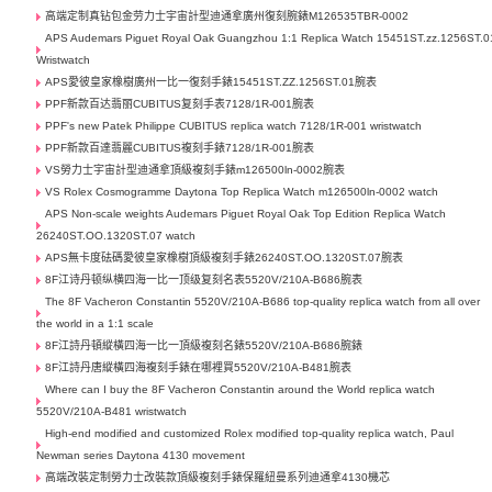
高端定制真钻包金劳力士宇宙計型迪通拿廣州復刻腕錶M126535TBR-0002
APS Audemars Piguet Royal Oak Guangzhou 1:1 Replica Watch 15451ST.zz.1256ST.0
Wristwatch
APS愛彼皇家橡樹廣州一比一復刻手錶15451ST.ZZ.1256ST.01腕表
PPF新款百达翡丽CUBITUS复刻手表7128/1R-001腕表
PPF's new Patek Philippe CUBITUS replica watch 7128/1R-001 wristwatch
PPF新款百達翡麗CUBITUS複刻手錶7128/1R-001腕表
VS勞力士宇宙計型迪通拿頂級複刻手錶m126500ln-0002腕表
VS Rolex Cosmogramme Daytona Top Replica Watch m126500ln-0002 watch
APS Non-scale weights Audemars Piguet Royal Oak Top Edition Replica Watch
26240ST.OO.1320ST.07 watch
APS無卡度砝碼愛彼皇家橡樹頂級複刻手錶26240ST.OO.1320ST.07腕表
8F江诗丹顿纵横四海一比一顶级复刻名表5520V/210A-B686腕表
The 8F Vacheron Constantin 5520V/210A-B686 top-quality replica watch from all over
the world in a 1:1 scale
8F江詩丹頓縱橫四海一比一頂級複刻名錶5520V/210A-B686腕錶
8F江詩丹唐縱橫四海複刻手錶在哪裡買5520V/210A-B481腕表
Where can I buy the 8F Vacheron Constantin around the World replica watch
5520V/210A-B481 wristwatch
High-end modified and customized Rolex modified top-quality replica watch, Paul
Newman series Daytona 4130 movement
高端改裝定制勞力士​改裝款頂級複刻手錶保羅紐曼系列迪通拿4130機芯