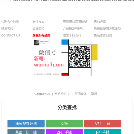
代理合作原则
支付方式
復刻市场常识解秘
售前必读
联系客服
出货质检
介绍朋友有好礼
机械錶使用注意事项
CONTACT US
查看所有品牌
重要手錶百科
售后维修细则
Contact US
|
网站地图
|
|
视频解析
|
新闻
分类查找
独家视频评测
女錶
V6厂手錶
萬國一比一錶
ZF厂手錶
N厂手錶