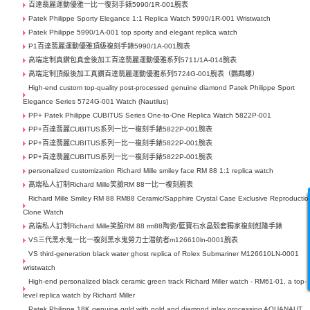
百達翡麗運動優雅一比一復刻手錶5990/1R-001腕表
Patek Philippe Sporty Elegance 1:1 Replica Watch 5990/1R-001 Wristwatch
Patek Philippe 5990/1A-001 top sporty and elegant replica watch
P1百達翡麗運動優雅頂級複刻手錶5990/1A-001腕表
高端定制真鑽包真金後加工百達翡麗運動優雅系列5711/1A-014腕表
高端定制頂級後加工真鑽百達翡麗運動優雅系列5724G-001腕表（鸚鵡螺）
High-end custom top-quality post-processed genuine diamond Patek Philippe Sport
Elegance Series 5724G-001 Watch (Nautilus)
PP+ Patek Philippe CUBITUS Series One-to-One Replica Watch 5822P-001
PP+百達翡麗CUBITUS系列一比一複刻手錶5822P-001腕表
PP+百達翡麗CUBITUS系列一比一複刻手錶5822P-001腕表
PP+百達翡麗CUBITUS系列一比一複刻手錶5822P-001腕表
personalized customization Richard Mille smiley face RM 88 1:1 replica watch
高端私人訂制Richard Mille笑臉RM 88一比一複刻腕表
Richard Mille Smiley RM 88 RM88 Ceramic/Sapphire Crystal Case Exclusive Reproductio
Clone Watch
高端私人訂制Richard Mille笑臉RM 88 rm88陶瓷/藍寶石水晶殼套獨家複刻尅隆手錶
VS三代黑水鬼一比一複刻黑水鬼勞力士潜航者m126610ln-0001腕表
VS third-generation black water ghost replica of Rolex Submariner M126610LN-0001
wristwatch
High-end personalized black ceramic green track Richard Miller watch - RM61-01, a top-
level replica watch by Richard Miller
Patek Philippe 18K genuine gold with gold and diamond inlay processing AQUANAUT