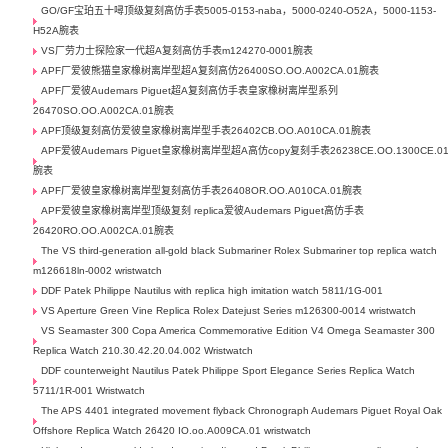
GO/GF宝珀五十噚顶级复刻高仿手表5005-0153-naba，5000-0240-O52A，5000-1153-
H52A腕表
VS厂劳力士探险家一代超A复刻高仿手表m124270-0001腕表
APF厂爱彼熊猫皇家橡树离岸型超A复刻高仿26400SO.OO.A002CA.01腕表
APF厂爱彼Audemars Piguet超A复刻高仿手表皇家橡树离岸型系列
26470SO.OO.A002CA.01腕表
APF顶级复刻高仿爱彼皇家橡树离岸型手表26402CB.OO.A010CA.01腕表
APF爱彼Audemars Piguet皇家橡树离岸型超A高仿copy复刻手表26238CE.OO.1300CE.0
腕表
APF厂爱彼皇家橡树离岸型复刻高仿手表26408OR.OO.A010CA.01腕表
APF爱彼皇家橡树离岸型顶级复刻 replica爱彼Audemars Piguet高仿手表
26420RO.OO.A002CA.01腕表
The VS third-generation all-gold black Submariner Rolex Submariner top replica watch
m126618ln-0002 wristwatch
DDF Patek Philippe Nautilus with replica high imitation watch 5811/1G-001
VS Aperture Green Vine Replica Rolex Datejust Series m126300-0014 wristwatch
VS Seamaster 300 Copa America Commemorative Edition V4 Omega Seamaster 300
Replica Watch 210.30.42.20.04.002 Wristwatch
DDF counterweight Nautilus Patek Philippe Sport Elegance Series Replica Watch
5711/1R-001 Wristwatch
The APS 4401 integrated movement flyback Chronograph Audemars Piguet Royal Oak
Offshore Replica Watch 26420 IO.oo.A009CA.01 wristwatch