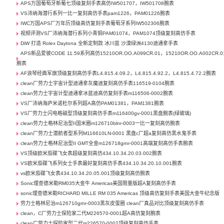
APS万国葡萄牙新葡七顶级复刻手表高仿IW501707，IW501708腕表
VS沛纳海潜行系列一比一复刻高仿手表pam1226，PAM01226腕表
IWC万国APS厂万年历顶级高仿复刻手表葡萄牙系列IW502306腕表
视频评测VS厂沛纳海潜行系列小青铜PAM01074，PAM1074顶级复刻高仿手表
DiW 打造 Rolex Daytona 全新定制款 冰川蓝 沙漠绿洲4130迪通拿手表
APS新品爱彼CODE 11.59系列高仿15210OR.OO.A099CR.01，15210OR.OO.A002CR.0
腕表
AF浪琴经典军旗顶级复刻高仿手表L4.815.4.09.2，L4.815.4.92.2，L4.815.4.72.2腕表
clean厂劳力士宇宙计型迪通拿灰魔迪复刻高仿手表116519-0104腕表
clean劳力士宇宙计型迪通拿冰蓝迪高仿复刻手表m116506-0002腕表
VS厂沛纳海庐米诺杜尔系列超A高仿PAM01381，PAM1381腕表
VS厂劳力士闪电格磁型顶级复刻高仿手表m116400gv-0001黑盘腕表(绿玻璃)
clean劳力士格林尼治型II国米圈m126710blnr-0003一比一复刻高仿腕表
clean厂劳力士潜航者型系列M116610LN-0001 黑盘c厂超a复刻高仿黑水鬼手表
clean劳力士格林尼治型II GMT全金m126718grnr-0001高端复刻高仿手表腕表
VS顶级欧米茄碟飞女表超级复刻高仿434.10.34.20.03.002腕表
VS欧米茄碟飞系列女士手表最好复刻高仿手表434.10.34.20.10.001腕表
vs欧米茄碟飞女表434.10.34.20.05.001顶级复刻高仿腕表
Sonic理查德米勒RM035大金牛 Americas美国限量版超A复刻高仿手表
sonic理查德米勒RICHARD MILLE RM 035 Americas 顶级高仿复刻手表美国大金牛纪念版
劳力士格林尼治m126710grnr-0003黑灰皮蛋圈 clean厂真品对比顶级复刻高仿手表
clean，C厂劳力士探险家二代M226570-0001超A高仿复刻腕表
clean厂劳力士探险家型二代m226570-0002顶级复刻高仿手表