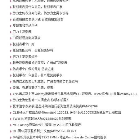
高仿欧米伽男士机械表，欧米伽仿表价格
复刻手表是什么意思，复刻手表厂家
劳力士仿表货到付款，仿劳力士男表价格
百达翡丽仿表多少钱,百达翡丽复刻表
复刻表和正品区别
劳力士复刻表
口袋妖怪复刻突破表
复刻表哪个厂好
复刻表能买吗，买复刻表好吗
劳力士复刻表价格
顶级复刻表最好的商家，广州n厂复刻表
仿表哪个厂做的最好,仿表之家
复刻手表什么意思，什么是复刻手表
高仿欧米伽男士机械表，广州表城的仿表靠谱吗
臺灣、香港買高仿手表，腕表
TNK出品新上市Valbray推出徕卡百年纪念腕表EL1复刻表、leica/徕卡100周年Valbray EL1
劳力士海使型第一只间金表 你想不想要？
夏季潜水表来袭 品鉴沛纳海潜行系列金属玻璃腕表PAM00799
CLEAN/c厂推出游艇40mm系列 126622. 94641s/126655玫瑰金版本近期推出
TW出品 积家超薄大师Q1288420系列腕表
MS Factory咆哮的公牛,理查RM 27-03陀飞轮腕表
GF 百年灵璞雅系列(三文鱼)AB2510201K1P1
BV最新升级版本中号27X37MM卡地亚Panthère de Cartier猎豹腕表