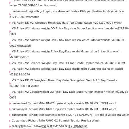
series 7968/300R-001 replica watch
customized bag with gold genuine diamond, Patek Philippe Nautilus top-level replica
5724G-001 wristwatch
VS Rolex DD V2 Weighted Rolex day date Top Clone Watch m228239-0004 Watch
VS Rolex V2 balance weight DD Rolex Day date Super A replica watch model m228238-
0071
VS Rolex V2 balance weight Rolex Day-Date replica watch, official website M228236-
0012 wristwatch
VS Rolex V2 balance weight Rolex Day-Date model Guangzhou 1:1 replica watch
M228238-0061
VS Rolex V2 Balance Weight Day-Date DD Top Grade Replica Watch M228238-0059
VS Rolex V2 balance weight Rolex Day-Date model high-quality replica Rolex watch
M228239-0076
VS Rolex DD V2 Weighted Rolex Day-Date Guangzhou Watch 1:1 Top Remake
m228236-0008 Watch
VS Rolex V2 Counterweight DD Rolex Day-Date Super A High imitation Watch m228238
0071
customized Richard Miller RM07 top-level replica watch RM 07-03 LITCHI watch
customized Richard Miller RM07 top-level replica watch RM 07-03 LITCHI watch
customized Richard Mille women's series RM07-04 SALMON-PINK top-level replica watc
Customized Richard Mille RM67-02 Spanish Top-tier Replica Watch
高端定制Richard Miller理查米勒RM67-02西班牙頂級複刻錶