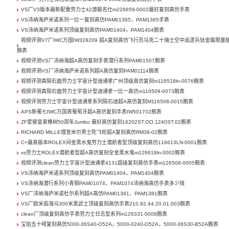
VS厂V3版本最新配重劳力士42游艇名仕m226659-0002最好复刻高仿手表
VS沛纳海庐米诺系列一比一复刻高仿PAM01365，PAM1365手表
VS沛纳海庐米诺系列顶级复刻高仿PAM01404，PAM1404腕表
视频评测V7厂IWC万国IW328209 超A复刻高仿飞行员马克二十瑞士空中巡逻兵钛金属限量
腕表
视频评测VS厂沛纳海超A高仿复刻手表潜行系列PAM01507腕表
视频评测VS厂沛纳海庐米诺系列超A高仿复刻PAM01114腕表
视频评测真陨石面劳力士宇宙计型迪通拿广州顶级高仿复刻m116518ln-0076腕表
视频评测真陨石面劳力士宇宙计型迪通拿一比一高仿m116509-0073腕表
视频评测劳力士宇宙计型迪通拿系列陨石迪超A高仿复刻M116508-0015腕表
APS新葡七IWC万国表葡萄牙超A高仿复刻手表IW501702腕表
ZF爱彼皇家橡树50周年Jumbo 最好高仿复刻16202ST.OO.1240ST.02腕表
RICHARD MILLE理查米尔男士陀飞轮超A复刻高仿RM38-02腕表
C+最高版本ROLEX间金黑水鬼劳力士潜航者型顶级复刻高仿116613LN-0001腕表
vs劳力士ROLEX潜航者型超A高仿复刻全金黑水鬼m126618ln-0002腕表
视频评测clean劳力士宇宙计型迪通拿4131超级复刻高仿手表m126508-0005腕表
VS沛纳海庐米诺系列顶级复刻高仿PAM01404，PAM1404腕表
VS沛纳海潜行系列小青铜PAM01074，PAM1074沛纳海高仿手表多少钱
VS厂沛纳海庐米诺杜尔系列超A高仿PAM01381，PAM1381腕表
VS厂欧米茄海马300米黑武士顶级复刻高仿手表210.92.44.20.01.003腕表
clean厂顶级复刻高仿手表劳力士日志型系列m126331-0008腕表
宝珀五十噚复刻高仿5000-36S40-O52A，5000-0240-O52A，5000-36S30-B52A腕表