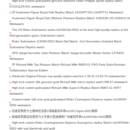
High-end custom gold-plated genuine diamond Patek Philippe sports replica watch
5723/112R-001 wristwatch
ZF Audemars Piguet Royal Oak Replica Watch 16202PT.OO.1240PT.01 Wristwatch
Audemars Piguet Royal Oak Offshore Premium Replica Watch 15605SK.OO.A350CA.0
Wristwatch
The VS Rolex Submariner series m126610lv-0002 is the best high-quality replica of the
third-generation green Submariner watch
Rolex Submariner 114060-0002 Black Dial Watch, 2nd Generation Undated Black
Submariner Replica watch
APS Jaeger-lecoultre Joker Reissue Watch Jaeger-lecoultre Master Series 1378420
Wristwatch
ZF Richard Mille Top Reissue Watch Richard Mille RM35-01 PSG Paris Saint-Germain
Collaboration Special Edition
Glashutte Original Pioneer top-quality replica watches 1-39-11-13-83-70 wristwatches
High-end custom 18k genuine gold Richard Mille men's replica watch RM 47 wristwatch
High-end custom gold-plated Richard Mille Super A Replica Watch RM07-01 NTPT
wristwatch
Custom-made 18k rose gold gold-plated Rolex Cosmogram Daytona replica m126505-
0002 wristwatch
包金定制劳力士格林尼治型II顶级复刻手表m126713grnr-0001腕表
高端定制真钻包金劳力士宇宙计型迪通拿广州复刻手表m126535tbr-0002腕表
High-end custom Rolex Cosmogramme Daytona Guangzhou replica Watch m126535tbr-
0002 with real diamonds and gold