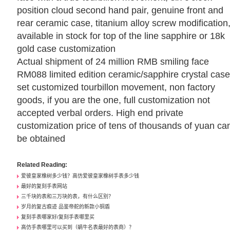
position cloud second hand pair, genuine front and
rear ceramic case, titanium alloy screw modification
available in stock for top of the line sapphire or 18k
gold case customization
Actual shipment of 24 million RMB smiling face
RM088 limited edition ceramic/sapphire crystal cas
set customized tourbillon movement, non factory
goods, if you are the one, full customization not
accepted verbal orders. High end private
customization price of tens of thousands of yuan ca
be obtained
Related Reading:
爱彼皇家橡树多少钱？高仿爱彼皇家橡树手表多少钱
最好的复刻手表网站
三千块的表和三万块的表，有什么区别？
岁月的复古痕迹 品鉴帝舵的新款小铜盾
复刻手表哪家好/复刻手表哪里买
高仿手表哪里可以买到（蜗牛名表最好的表商）？