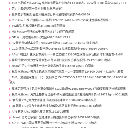
TNK出品新上市Valbray推出徕卡百年纪念腕表EL1复刻表、leica/徕卡100周年Valbray EL1
劳力士海使型第一只间金表 你想不想要？
夏季潜水表来袭 品鉴沛纳海潜行系列金属玻璃腕表PAM00799
CLEAN/c厂推出游艇40mm系列 126622. 94641s/126655玫瑰金版本近期推出
TW出品 积家超薄大师Q1288420系列腕表
MS Factory咆哮的公牛,理查RM 27-03陀飞轮腕表
GF 百年灵璞雅系列(三文鱼)AB2510201K1P1
BV最新升级版本中号27X37MM卡地亚Panthère de Cartier猎豹腕表
CC久违新品VC江诗丹顿全新Overseas 纵横四海系列4600V/4605v-200R/A
APW（钢王）独家版本见世——高仿爱彼26331OR皇家橡树多功能计时机械腕表41MM！
视频评测VS劳力士探险家型40毫米最好复刻高仿手表系列m224270-0001腕表
clean厂劳力士迪通拿一比一复刻高仿手表116520-78590 白钢迪
视频评测clean劳力士蚝式恒动彩虹气球盘一比一复刻高仿124300-0008（41毫米）腕表
THB厂爱彼皇家橡树一比一复刻高仿15407ST.OO.1220ST.01和15407OR.OO.1220OR.01
手表
高端定制劳力士包金全莫桑石配重4130彩虹迪116595rbow-0004顶级复刻高仿迪通拿腕表
视频评测clean劳力士格林尼治型GMT间金皮蛋圈 超A复刻高仿手表m126713grnr-0001腕表
QF配重171g劳力士冰蓝迪顶级复刻迪通拿116506-78596手表高仿
QF配重172g劳力士迪通拿绿金迪超A高仿复刻手表m116508-0013腕表
APS积家大师月相超A高仿复刻1362501腕表
clean厂劳力士宇宙计型迪通拿灰魔迪复刻高仿手表116519-0104腕表
APS厂IWC万国表葡萄牙新葡七一比一高仿复刻手表IW501705腕表