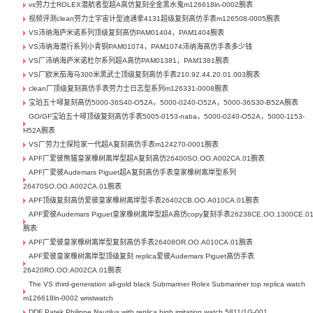
vs劳力士ROLEX潜航者型超A高仿复刻全金黑水鬼m126618ln-0002腕表
视频评测clean劳力士宇宙计型迪通拿4131超级复刻高仿手表m126508-0005腕表
VS沛纳海庐米诺系列顶级复刻高仿PAM01404，PAM1404腕表
VS沛纳海潜行系列小青铜PAM01074，PAM1074沛纳海高仿手表多少钱
VS厂沛纳海庐米诺杜尔系列超A高仿PAM01381，PAM1381腕表
VS厂欧米茄海马300米黑武士顶级复刻高仿手表210.92.44.20.01.003腕表
clean厂顶级复刻高仿手表劳力士日志型系列m126331-0008腕表
宝珀五十噚复刻高仿5000-36S40-O52A，5000-0240-O52A，5000-36S30-B52A腕表
GO/GF宝珀五十噚顶级复刻高仿手表5005-0153-naba，5000-0240-O52A，5000-1153-
H52A腕表
VS厂劳力士探险家一代超A复刻高仿手表m124270-0001腕表
APF厂爱彼熊猫皇家橡树离岸型超A复刻高仿26400SO.OO.A002CA.01腕表
APF厂爱彼Audemars Piguet超A复刻高仿手表皇家橡树离岸型系列
26470SO.OO.A002CA.01腕表
APF顶级复刻高仿爱彼皇家橡树离岸型手表26402CB.OO.A010CA.01腕表
APF爱彼Audemars Piguet皇家橡树离岸型超A高仿copy复刻手表26238CE.OO.1300CE.0
腕表
APF厂爱彼皇家橡树离岸型复刻高仿手表26408OR.OO.A010CA.01腕表
APF爱彼皇家橡树离岸型顶级复刻 replica爱彼Audemars Piguet高仿手表
26420RO.OO.A002CA.01腕表
The VS third-generation all-gold black Submariner Rolex Submariner top replica watch
m126618ln-0002 wristwatch
DDF Patek Philippe Nautilus with replica high imitation watch 5811/1G-001