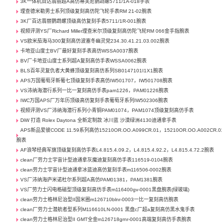
3K一体机百达翡丽超A高仿蒂芙尼鹦鹉螺5711/1A-018手表
理查德米勒男士系列顶级复刻高仿陀飞轮手表RM 21-02腕表
3K厂百达翡丽鹦鹉螺顶级高仿复刻手表5711/1R-001腕表
视频评测YS厂Richard Miller理查米尔顶级复刻高仿陀飞轮RM 066金手指腕表
VS欧米茄海马300复刻高仿波塞冬幽灵党234.30.41.21.03.002腕表
卡地亚山度士BV厂最好复刻手表高仿WSSA0037腕表
BV厂卡地亚山度士系列超A复刻高仿手表WSSA0062腕表
BLS百年灵复仇者大黄蜂顶级复刻高仿系列SB0147101I1X1腕表
APS万国葡萄牙新葡七顶级复刻手表高仿IW501707，IW501708腕表
VS沛纳海潜行系列一比一复刻高仿手表pam1226，PAM01226腕表
IWC万国APS厂万年历顶级高仿复刻手表葡萄牙系列IW502306腕表
视频评测VS厂沛纳海潜行系列小青铜PAM01074，PAM1074顶级复刻高仿手表
DiW 打造 Rolex Daytona 全新定制款 冰川蓝 沙漠绿洲4130迪通拿手表
APS新品爱彼CODE 11.59系列高仿15210OR.OO.A099CR.01，15210OR.OO.A002CR.0
腕表
AF浪琴经典军旗顶级复刻高仿手表L4.815.4.09.2，L4.815.4.92.2，L4.815.4.72.2腕表
clean厂劳力士宇宙计型迪通拿灰魔迪复刻高仿手表116519-0104腕表
clean劳力士宇宙计型迪通拿冰蓝迪高仿复刻手表m116506-0002腕表
VS厂沛纳海庐米诺杜尔系列超A高仿PAM01381，PAM1381腕表
VS厂劳力士闪电格磁型顶级复刻高仿手表m116400gv-0001黑盘腕表(绿玻璃)
clean劳力士格林尼治型II国米圈m126710blnr-0003一比一复刻高仿腕表
clean厂劳力士潜航者型系列M116610LN-0001 黑盘c厂超a复刻高仿黑水鬼手表
clean劳力士格林尼治型II GMT全金m126718grnr-0001高端复刻高仿手表腕表