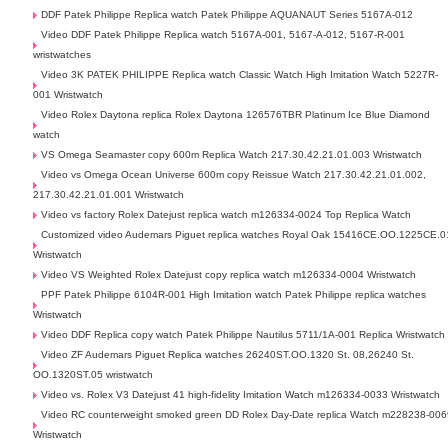
DDF Patek Philippe Replica watch Patek Philippe AQUANAUT Series 5167A-012
Video DDF Patek Philippe Replica watch 5167A-001, 5167-A-012, 5167-R-001
wristwatches
Video 3K PATEK PHILIPPE Replica watch Classic Watch High Imitation Watch 5227R-
001 Wristwatch
Video Rolex Daytona replica Rolex Daytona 126576TBR Platinum Ice Blue Diamond
watch
VS Omega Seamaster copy 600m Replica Watch 217.30.42.21.01.003 Wristwatch
Video vs Omega Ocean Universe 600m copy Reissue Watch 217.30.42.21.01.002,
217.30.42.21.01.001 Wristwatch
Video vs factory Rolex Datejust replica watch m126334-0024 Top Replica Watch
Customized video Audemars Piguet replica watches Royal Oak 15416CE.OO.1225CE.0
Wristwatch
Video VS Weighted Rolex Datejust copy replica watch m126334-0004 Wristwatch
PPF Patek Philippe 6104R-001 High Imitation watch Patek Philippe replica watches
Wristwatch
Video DDF Replica copy watch Patek Philippe Nautilus 5711/1A-001 Replica Wristwatch
Video ZF Audemars Piguet Replica watches 26240ST.OO.1320 St. 08,26240 St.
OO.1320ST.05 wristwatch
Video vs. Rolex V3 Datejust 41 high-fidelity Imitation Watch m126334-0033 Wristwatch
Video RC counterweight smoked green DD Rolex Day-Date replica Watch m228238-006
Wristwatch