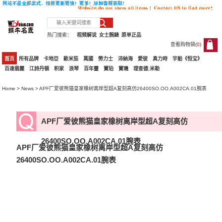
热门搜索：
视频解说
女士腕錶
原单正品
查看购物袋(
0
)
0
首页
所有品牌
卡地亞
歐米茄
萬國
勞力士
沛納海
愛彼
真力時
宇舶《恒宝》
百達翡麗
江詩丹頓
积家
浪琴
百年靈
寶珀
寶璣
理查德.米勒
Home
>
News
> APF厂爱彼熊猫皇家橡树离岸型超A复刻高仿26400SO.OO.A002CA.01腕表
APF厂爱彼熊猫皇家橡树离岸型超A复刻高仿
26400SO.OO.A002CA.01腕表
APF厂爱彼熊猫皇家橡树离岸型超A复刻高仿
26400SO.OO.A002CA.01腕表