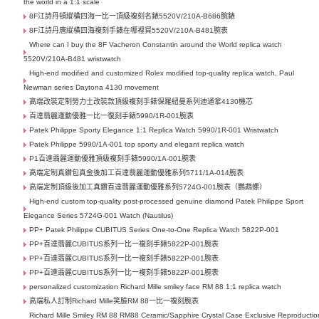
the world in a 1:1 scale
8F江詩丹頓縱橫四海一比一頂級複刻名錶5520V/210A-B686腕錶
8F江詩丹唐縱橫四海複刻手錶在哪裡買5520V/210A-B481腕表
Where can I buy the 8F Vacheron Constantin around the World replica watch
5520V/210A-B481 wristwatch
High-end modified and customized Rolex modified top-quality replica watch, Paul
Newman series Daytona 4130 movement
高端改裝定制勞力士​改裝款頂級複刻手錶保羅紐曼系列迪通拿4130機芯
百達翡麗運動優雅一比一復刻手錶5990/1R-001腕表
Patek Philippe Sporty Elegance 1:1 Replica Watch 5990/1R-001 Wristwatch
Patek Philippe 5990/1A-001 top sporty and elegant replica watch
P1百達翡麗運動優雅頂級複刻手錶5990/1A-001腕表
高端定制真鑽包真金後加工百達翡麗運動優雅系列5711/1A-014腕表
高端定制頂級後加工真鑽百達翡麗運動優雅系列5724G-001腕表（鸚鵡螺）
High-end custom top-quality post-processed genuine diamond Patek Philippe Sport
Elegance Series 5724G-001 Watch (Nautilus)
PP+ Patek Philippe CUBITUS Series One-to-One Replica Watch 5822P-001
PP+百達翡麗CUBITUS系列一比一複刻手錶5822P-001腕表
PP+百達翡麗CUBITUS系列一比一複刻手錶5822P-001腕表
PP+百達翡麗CUBITUS系列一比一複刻手錶5822P-001腕表
personalized customization Richard Mille smiley face RM 88 1:1 replica watch
高端私人訂制Richard Mille笑臉RM 88一比一複刻腕表
Richard Mille Smiley RM 88 RM88 Ceramic/Sapphire Crystal Case Exclusive Reproductio