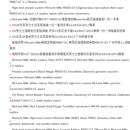
RM67-02 1:1 Replica watch
High-end private custom Richard Mille RM35-02 Original data ntpt carbon fiber case
RM35-02 is a true 1:1 replica watch with vaucher movement
Richard Mille 白碳纤维NTPT RM35-01理查德米勒vaucher机芯高端复刻一比一手表
VS36日志劳力士日志型高端一比一复刻手表m126234-0017腕表
VS劳力士游艇名仕型钛游艇 丹东V2机芯无卡度m226627-0001腕表一比一顶级复刻名表
VS日志36毫米劳力士日志型系列m126234-0013 广州仿真手表
高端定制 Richard Mille新款定制版RM67-02 蒂芙尼蓝理查德米勒RM 67-02 广州手表1:1顶
复刻
视频评测VS厂DD182配重版复刻手表哪里买劳力士星期日历型系列m228239-0076腕表
Richard Mille White carbon Fiber NTPT RM35-01 Richard Mille vaucher movement watch
1:1 replica
Private customized Black Magic RM35-02 Snowflake Diamond genuine vaucher
movement Richard Mille modified watch
Richard Mille White carbon Fiber RM35-01 high-end custom Richard Mille vaucher
movement RM35-01 watch
VS Rolex Yacht-Master Titanium Yacht-Master Dandong V2 movement without Calibrati
m226627-0001 1:1 mold replica watch
Richard Mille Red Crystal Gold Finger Tourbillon movement RM 66 watch top-quality
replica
Richard Mille High-end Custom Richard Mille RM52 Skull, RM52 Genuine Gold with
genuine diamonds, top-quality replica watch
High-end custom Richard Mille New Custom Edition RM67-02 Tiffany Blue Richard Mille