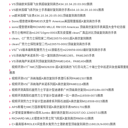
VS顶级欧米茄碟飞女表超级复刻高仿434.10.34.20.03.002腕表
VS欧米茄碟飞系列女士手表最好复刻高仿手表434.10.34.20.10.001腕表
vs欧米茄碟飞女表434.10.34.20.05.001顶级复刻高仿腕表
Sonic理查德米勒RM035大金牛 Americas美国限量版超A复刻高仿手表
sonic理查德米勒RICHARD MILLE RM 035 Americas 顶级高仿复刻手表美国大金牛纪念版
劳力士格林尼治m126710grnr-0003黑灰皮蛋圈 clean厂真品对比顶级复刻高仿手表
clean，C厂劳力士探险家二代M226570-0001超A高仿复刻腕表
clean厂劳力士探险家型二代m226570-0002顶级复刻高仿手表
VS厂V3版本最新配重劳力士42游艇名仕m226659-0002最好复刻高仿手表
VS沛纳海庐米诺系列一比一复刻高仿PAM01365，PAM1365手表
VS沛纳海庐米诺系列顶级复刻高仿PAM01404，PAM1404腕表
视频评测V7厂IWC万国IW328209 超A复刻高仿飞行员马克二十瑞士空中巡逻兵钛金属限量
腕表
视频评测VS厂沛纳海超A高仿复刻手表潜行系列PAM01507腕表
视频评测VS厂沛纳海庐米诺系列超A高仿复刻PAM01114腕表
视频评测真陨石面劳力士宇宙计型迪通拿广州顶级高仿复刻m116518ln-0076腕表
视频评测真陨石面劳力士宇宙计型迪通拿一比一高仿m116509-0073腕表
视频评测劳力士宇宙计型迪通拿系列陨石迪超A高仿复刻M116508-0015腕表
APS新葡七IWC万国表葡萄牙超A高仿复刻手表IW501702腕表
ZF爱彼皇家橡树50周年Jumbo 最好高仿复刻16202ST.OO.1240ST.02腕表
RICHARD MILLE理查米尔男士陀飞轮超A复刻高仿RM38-02腕表
C+最高版本ROLEX间金黑水鬼劳力士潜航者型顶级复刻高仿116613LN-0001腕表