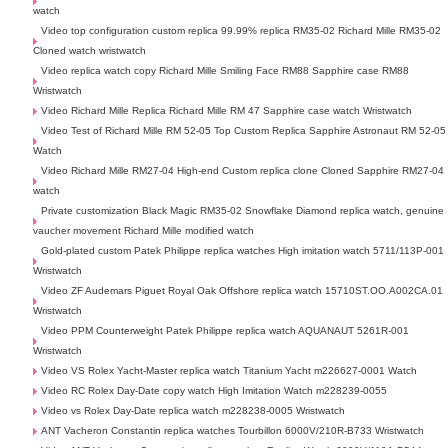
watch
Video top configuration custom replica 99.99% replica RM35-02 Richard Mille RM35-02
Cloned watch wristwatch
Video replica watch copy Richard Mille Smiling Face RM88 Sapphire case RM88
Wristwatch
Video Richard Mille Replica Richard Mille RM 47 Sapphire case watch Wristwatch
Video Test of Richard Mille RM 52-05 Top Custom Replica Sapphire Astronaut RM 52-05
Watch
Video Richard Mille RM27-04 High-end Custom replica clone Cloned Sapphire RM27-04
watch
Private customization Black Magic RM35-02 Snowflake Diamond replica watch, genuine
vaucher movement Richard Mille modified watch
Gold-plated custom Patek Philippe replica watches High imitation watch 5711/113P-001
Wristwatch
Video ZF Audemars Piguet Royal Oak Offshore replica watch 15710ST.OO.A002CA.01
Wristwatch
Video PPM Counterweight Patek Philippe replica watch AQUANAUT 5261R-001
Wristwatch
Video VS Rolex Yacht-Master replica watch Titanium Yacht m226627-0001 Watch
Video RC Rolex Day-Date copy watch High Imitation Watch m228239-0055
Video vs Rolex Day-Date replica watch m228238-0005 Wristwatch
ANT Vacheron Constantin replica watches Tourbillon 6000V/210R-B733 Wristwatch