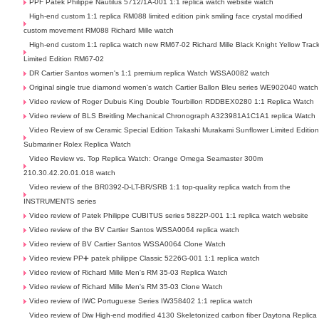
PPF Patek Philippe Nautilus 5712/1A-001 1:1 replica watch website watch
High-end custom 1:1 replica RM088 limited edition pink smiling face crystal modified
custom movement RM088 Richard Mille watch
High-end custom 1:1 replica watch new RM67-02 Richard Mille Black Knight Yellow Trac
Limited Edition RM67-02
DR Cartier Santos women's 1:1 premium replica Watch WSSA0082 watch
Original single true diamond women's watch Cartier Ballon Bleu series WE902040 watch
Video review of Roger Dubuis King Double Tourbillon RDDBEX0280 1:1 Replica Watch
Video review of BLS Breitling Mechanical Chronograph A323981A1C1A1 replica Watch
Video Review of sw Ceramic Special Edition Takashi Murakami Sunflower Limited Editio
Submariner Rolex Replica Watch
Video Review vs. Top Replica Watch: Orange Omega Seamaster 300m
210.30.42.20.01.018 watch
Video review of the BR0392-D-LT-BR/SRB 1:1 top-quality replica watch from the
INSTRUMENTS series
Video review of Patek Philippe CUBITUS series 5822P-001 1:1 replica watch website
Video review of the BV Cartier Santos WSSA0064 replica watch
Video review of BV Cartier Santos WSSA0064 Clone Watch
Video review PP➕ patek philippe Classic 5226G-001 1:1 replica watch
Video review of Richard Mille Men's RM 35-03 Replica Watch
Video review of Richard Mille Men's RM 35-03 Clone Watch
Video review of IWC Portuguese Series IW358402 1:1 replica watch
Video review of Diw High-end modified 4130 Skeletonized carbon fiber Daytona Replica