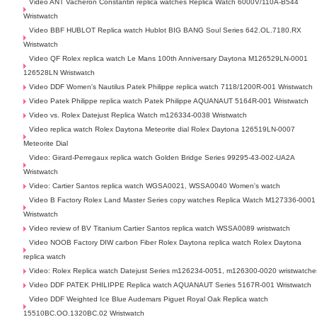
Video ANT Vacheron Constantin replica watches Replica Watch 6000V/110A-B544
Wristwatch
Video BBF HUBLOT Replica watch Hublot BIG BANG Soul Series 642.OL.7180.RX
Wristwatch
Video QF Rolex replica watch Le Mans 100th Anniversary Daytona M126529LN-0001
126528LN Wristwatch
Video DDF Women's Nautilus Patek Philippe replica watch 7118/1200R-001 Wristwatch
Video Patek Philippe replica watch Patek Philippe AQUANAUT 5164R-001 Wristwatch
Video vs. Rolex Datejust Replica Watch m126334-0038 Wristwatch
Video replica watch Rolex Daytona Meteorite dial Rolex Daytona 126519LN-0007
Meteorite Dial
Video: Girard-Perregaux replica watch Golden Bridge Series 99295-43-002-UA2A
Wristwatch
Video: Cartier Santos replica watch WGSA0021, WSSA0040 Women's watch
Video B Factory Rolex Land Master Series copy watches Replica Watch M127336-0001
Wristwatch
Video review of BV Titanium Cartier Santos replica watch WSSA0089 wristwatch
Video NOOB Factory DIW carbon Fiber Rolex Daytona replica watch Rolex Daytona
replica watch
Video: Rolex Replica watch Datejust Series m126234-0051, m126300-0020 wristwatche
Video DDF PATEK PHILIPPE Replica watch AQUANAUT Series 5167R-001 Wristwatch
Video DDF Weighted Ice Blue Audemars Piguet Royal Oak Replica watch
15510BC.OO.1320BC.02 Wristwatch