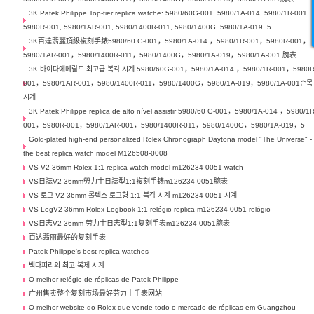
3K Patek Philippe Top-tier replica watche: 5980/60G-001, 5980/1A-014, 5980/1R-001,
5980R-001, 5980/1AR-001, 5980/1400R-011, 5980/1400G, 5980/1A-019, 5
3K百達翡麗頂級複刻手錶5980/60 G-001，5980/1A-014 ，5980/1R-001，5980R-001，
5980/1AR-001，5980/1400R-011，5980/1400G，5980/1A-019，5980/1A-001 腕表
3K 바이다에메랄드 최고급 복각 시계 5980/60G-001，5980/1A-014 ，5980/1R-001，5980R
001，5980/1AR-001，5980/1400R-011，5980/1400G，5980/1A-019，5980/1A-001손목
시계
3K Patek Philippe replica de alto nível assistir 5980/60 G-001，5980/1A-014 ，5980/1R
001，5980R-001，5980/1AR-001，5980/1400R-011，5980/1400G，5980/1A-019，5
Gold-plated high-end personalized Rolex Chronograph Daytona model "The Universe" -
the best replica watch model M126508-0008
VS V2 36mm Rolex 1:1 replica watch model m126234-0051 watch
VS日誌V2 36mm勞力士日誌型1:1複刻手錶m126234-0051腕表
VS 로그 V2 36mm 롤렉스 로그형 1:1 복각 시계 m126234-0051 시계
VS LogV2 36mm Rolex Logbook 1:1 relógio replica m126234-0051 relógio
VS日志V2 36mm 劳力士日志型1:1复刻手表m126234-0051腕表
百达翡丽最好的复刻手表
Patek Philippe's best replica watches
백다피리의 최고 복제 시계
O melhor relógio de réplicas de Patek Philippe
广州售卖整个复刻市场最好劳力士手表网站
O melhor website do Rolex que vende todo o mercado de réplicas em Guangzhou