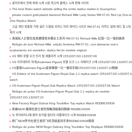
광저우에서 전체 복제 시계 시장 최고의 롤렉스 시계 판매 사이트
The best Rolex watch website selling the entire replica market in Guangzhou
private custom gold-plated diamond Richard Mille Lady Series RM 07-01 Red Lip One-to
One Replica Watch
고급 개인 맞춤형 가방 골든 드릴링 리차드 미르 레이디 시리즈 RM 07-01 리차드 밀레 레드 립 1대 
복각 시계
高端私人訂製包金真鑽理查米爾女士系列 RM 07-01 Richard Mille 紅唇一比一復刻錶表
Relógio de luxo Richard Mille, edição feminina RM 07-01, com diamante real e
acabamento em vermelho, réplica fiel do modelo original.
VS 애비 로열 오크 트리 탑 레플리카 시계 15510ST.OO.1320ST.06
VS 아우데마르 피게(Audemars Piguet) 로열 오크 1:1 리메이크 시계 15510ST.OO.1320ST.1
VS愛彼Audemars Piguet皇家橡樹一比一複刻手錶15510ST.OO.1320ST.10腕錶
VS Edition of the Audemars Piguet Royal Oak 1:1 replica watch 15510ST.OO.1320ST.1
watch
VS Audemars Piguet Royal Oak Replica Watch 15510ST.OO.1320ST.06 Watch
Relógio de pulso VS Audemars Piguet Royal Oak 1:1 replica do modelo
15510ST.OO.1320ST.10
New Factory Roger Dubuis King Tourbillon Top replica Watch RDDBEX0938
新廠NEW 羅傑杜彼王者陀飛輪頂級複刻腕錶 RDDBEX0938
뉴 루이버지니에 왕자 토이휠 탑티어 리플레이크 시계 RDDBEX0938
新厂NEW罗杰杜彼王者陀飞轮顶级复刻手表RDDBEX0938腕表
Relógio de pulso NEW Roger Dabney King Tourbillon Top Replique RDDBEX0938