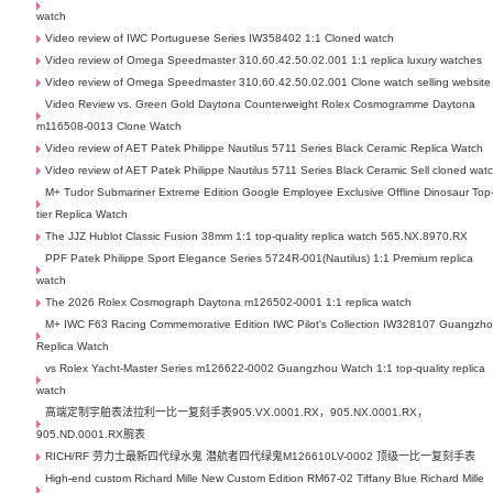
watch
Video review of IWC Portuguese Series IW358402 1:1 Cloned watch
Video review of Omega Speedmaster 310.60.42.50.02.001 1:1 replica luxury watches
Video review of Omega Speedmaster 310.60.42.50.02.001 Clone watch selling website
Video Review vs. Green Gold Daytona Counterweight Rolex Cosmogramme Daytona
m116508-0013 Clone Watch
Video review of AET Patek Philippe Nautilus 5711 Series Black Ceramic Replica Watch
Video review of AET Patek Philippe Nautilus 5711 Series Black Ceramic Sell cloned wat
M+ Tudor Submariner Extreme Edition Google Employee Exclusive Offline Dinosaur Top
tier Replica Watch
The JJZ Hublot Classic Fusion 38mm 1:1 top-quality replica watch 565.NX.8970.RX
PPF Patek Philippe Sport Elegance Series 5724R-001(Nautilus) 1:1 Premium replica
watch
The 2026 Rolex Cosmograph Daytona m126502-0001 1:1 replica watch
M+ IWC F63 Racing Commemorative Edition IWC Pilot's Collection IW328107 Guangzh
Replica Watch
vs Rolex Yacht-Master Series m126622-0002 Guangzhou Watch 1:1 top-quality replica
watch
高端定制宇舶表法拉利一比一复刻手表905.VX.0001.RX，905.NX.0001.RX，
905.ND.0001.RX腕表
RICH/RF 劳力士最新四代绿水鬼 潜航者四代绿鬼M126610LV-0002 顶级一比一复刻手表
High-end custom Richard Mille New Custom Edition RM67-02 Tiffany Blue Richard Mille