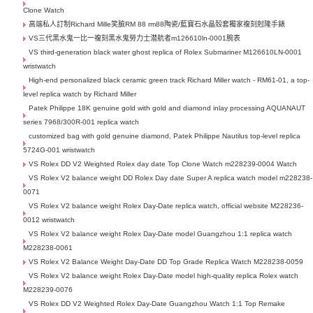
Clone Watch
高端私人訂制Richard Mille笑臉RM 88 rm88陶瓷/藍寶石水晶殼套獨家複刻尅隆手錶
VS三代黑水鬼一比一複刻黑水鬼勞力士潜航者m126610ln-0001腕表
VS third-generation black water ghost replica of Rolex Submariner M126610LN-0001
wristwatch
High-end personalized black ceramic green track Richard Miller watch - RM61-01, a top-
level replica watch by Richard Miller
Patek Philippe 18K genuine gold with gold and diamond inlay processing AQUANAUT
series 7968/300R-001 replica watch
customized bag with gold genuine diamond, Patek Philippe Nautilus top-level replica
5724G-001 wristwatch
VS Rolex DD V2 Weighted Rolex day date Top Clone Watch m228239-0004 Watch
VS Rolex V2 balance weight DD Rolex Day date Super A replica watch model m228238-
0071
VS Rolex V2 balance weight Rolex Day-Date replica watch, official website M228236-
0012 wristwatch
VS Rolex V2 balance weight Rolex Day-Date model Guangzhou 1:1 replica watch
M228238-0061
VS Rolex V2 Balance Weight Day-Date DD Top Grade Replica Watch M228238-0059
VS Rolex V2 balance weight Rolex Day-Date model high-quality replica Rolex watch
M228239-0076
VS Rolex DD V2 Weighted Rolex Day-Date Guangzhou Watch 1:1 Top Remake