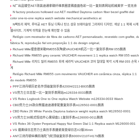
N厂出品镂空AET改装迪通拿碳纤维表圈塗鴉盘面色彩一比一复刻表网站机械美学 一览无余
N factory produces hollowed out AET modified Daytona carbon fiber bezel graffiti dial
color one-to-one replica watch website mechanical aesthetics at
N팩토리 제작, 루어공 AET 튜닝 디톡나 탄소 섬유 브레이슬릿 그라피티 디자인, 색상 1:1 복제 시계
웹사이트, 기계적 미학을 한눈에 확인할 수 있음
Relógio com mostrador de fibra de carbono AET personalizado, revestido com grafite, d
fábrica N, reprodução fiel em proporção 1:1 do design original,
Richard Mille理查德米勒RM055灰陶瓷VAUCHER机芯一比一复刻手表RM 055腕表
Richard Mille RM055 grey ceramic VAUCHER movement 1:1 replica watch RM 055 watc
Richard Mille 리차드 밀러 RM055 회색 세라믹 VAUCHER 코어 일대일 복각 시계 RM 055 손목 
계
Relógio Richard Mille RM055 com movimento VAUCHER em cerâmica cinza, réplica 1:1
do modelo RM055
PPF江诗丹顿历史名作顶级复刻手表4200H/222J-B935腕表
VS劳力士日志型一比一复刻手表网站m126334-0033腕表
VS Rolex Logbook One to One replica Watch Website m126334-0033 Watch
CBD劳力士26款白熊猫迪迪通拿配重复刻手表m126502-0001腕表
CBD Rolex 26 White Panda Daytona balance weight replica watch M126502-0001
VS劳力士36蚝式恒动开心果绿盘1:1复刻手表m126000-0011腕表
VS Rolex 36 Oyster Perpetual Happy Nut Green Dial 1:1 Replica watch M126000-001
VS 烟熏绿日志劳力士高仿手表搪瓷渐变绿日志V2版36mm
ANT江诗丹顿纵横四海陀飞轮顶级复刻手表6000V/210T-H179腕表