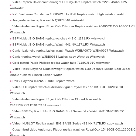
Video Replica Rolex counterweight DD Day-Date Replica watch m228345rbr-0025
wristwatch
PPF Vacheron Constantin 4500V/210A-B128 Replica watch High imitation watch
Jaeger-lecoultre replica watch Q9078640 wristwatch
Video Audemars Piguet Royal Oak Offshore Replica watches 26405CE.OO.A030CA.01
Wristwatch
BBF Hublot BIG BANG replica watches 441.CI.1171.RX wristwatch
BBF Hublot BIG BANG replica Watch 441.NM.1171.RX Wristwatch
Cartier baignoire replica ladies' watch Watch WGBA0070 WJBA0067 Wristwatch
Cartier replica watch WJBB0033 Ladies' copy Watches Wristwatch
Gold-plated Patek Philippe replica watch fake 7118/1R-010 wristwatch
Video Rolex Daytona Counterweight Replica watch 116506-0004 Middle East Dubai
Arabic numeral Limited Edition Watch
Rolex Daytona m126508-0008 replica watch
Video DDF replica watch Audemars Piguet Royal Oak 15510ST.OO.1320ST.10
Wristwatch
Video Audemars Piguet Royal Oak Offshore Cloned fake watch
26471SR.OO.D101CR.01 wristwatch
Video BBF Replica hublot BIG BANG Soul Series fake Watch 642.OM.0180.RX
Wristwatch
Video: HUBLOT Replica watch BIG BANG Series 431.NX.717B.RX copy watch
Customized video Audemars Piguet replica watches Royal Oak 15416CE.OO.1225CE.0
Wristwatch