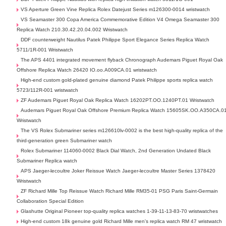
VS Aperture Green Vine Replica Rolex Datejust Series m126300-0014 wristwatch
VS Seamaster 300 Copa America Commemorative Edition V4 Omega Seamaster 300
Replica Watch 210.30.42.20.04.002 Wristwatch
DDF counterweight Nautilus Patek Philippe Sport Elegance Series Replica Watch
5711/1R-001 Wristwatch
The APS 4401 integrated movement flyback Chronograph Audemars Piguet Royal Oak
Offshore Replica Watch 26420 IO.oo.A009CA.01 wristwatch
High-end custom gold-plated genuine diamond Patek Philippe sports replica watch
5723/112R-001 wristwatch
ZF Audemars Piguet Royal Oak Replica Watch 16202PT.OO.1240PT.01 Wristwatch
Audemars Piguet Royal Oak Offshore Premium Replica Watch 15605SK.OO.A350CA.0
Wristwatch
The VS Rolex Submariner series m126610lv-0002 is the best high-quality replica of the
third-generation green Submariner watch
Rolex Submariner 114060-0002 Black Dial Watch, 2nd Generation Undated Black
Submariner Replica watch
APS Jaeger-lecoultre Joker Reissue Watch Jaeger-lecoultre Master Series 1378420
Wristwatch
ZF Richard Mille Top Reissue Watch Richard Mille RM35-01 PSG Paris Saint-Germain
Collaboration Special Edition
Glashutte Original Pioneer top-quality replica watches 1-39-11-13-83-70 wristwatches
High-end custom 18k genuine gold Richard Mille men's replica watch RM 47 wristwatch