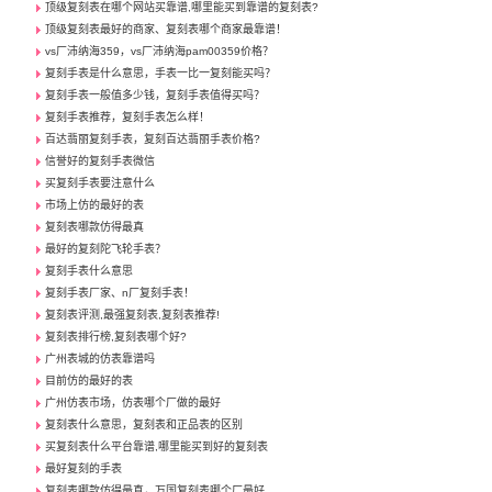
顶级复刻表在哪个网站买靠谱,哪里能买到靠谱的复刻表?
顶级复刻表最好的商家、复刻表哪个商家最靠谱！
vs厂沛纳海359，vs厂沛纳海pam00359价格？
复刻手表是什么意思，手表一比一复刻能买吗？
复刻手表一般值多少钱，复刻手表值得买吗？
复刻手表推荐，复刻手表怎么样！
百达翡丽复刻手表，复刻百达翡丽手表价格?
信誉好的复刻手表微信
买复刻手表要注意什么
市场上仿的最好的表
复刻表哪款仿得最真
最好的复刻陀飞轮手表？
复刻手表什么意思
复刻手表厂家、n厂复刻手表！
复刻表评测,最强复刻表,复刻表推荐!
复刻表排行榜,复刻表哪个好?
广州表城的仿表靠谱吗
目前仿的最好的表
广州仿表市场，仿表哪个厂做的最好
复刻表什么意思，复刻表和正品表的区别
买复刻表什么平台靠谱,哪里能买到好的复刻表
最好复刻的手表
复刻表哪款仿得最真，万国复刻表哪个厂最好