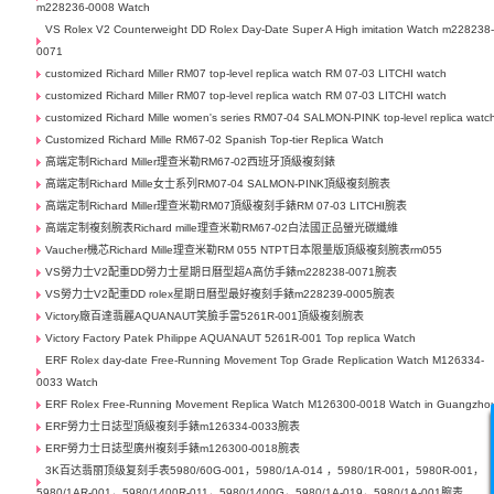
m228236-0008 Watch
VS Rolex V2 Counterweight DD Rolex Day-Date Super A High imitation Watch m228238
0071
customized Richard Miller RM07 top-level replica watch RM 07-03 LITCHI watch
customized Richard Miller RM07 top-level replica watch RM 07-03 LITCHI watch
customized Richard Mille women's series RM07-04 SALMON-PINK top-level replica watc
Customized Richard Mille RM67-02 Spanish Top-tier Replica Watch
高端定制Richard Miller理查米勒RM67-02西班牙頂級複刻錶
高端定制Richard Mille女士系列RM07-04 SALMON-PINK頂級複刻腕表
高端定制Richard Miller理查米勒RM07頂級複刻手錶RM 07-03 LITCHI腕表
高端定制複刻腕表Richard mille理查米勒RM67-02白法國正品螢光碳纖維
Vaucher機芯Richard Mille理查米勒RM 055 NTPT日本限量版頂級複刻腕表rm055
VS勞力士V2配重DD勞力士星期日曆型超A高仿手錶m228238-0071腕表
VS勞力士V2配重DD rolex星期日曆型最好複刻手錶m228239-0005腕表
Victory廠百達翡麗AQUANAUT笑臉手雷5261R-001頂級複刻腕表
Victory Factory Patek Philippe AQUANAUT 5261R-001 Top replica Watch
ERF Rolex day-date Free-Running Movement Top Grade Replication Watch M126334-
0033 Watch
ERF Rolex Free-Running Movement Replica Watch M126300-0018 Watch in Guangzho
ERF勞力士日誌型頂級複刻手錶m126334-0033腕表
ERF勞力士日誌型廣州複刻手錶m126300-0018腕表
3K百达翡丽顶级复刻手表5980/60G-001，5980/1A-014 ，5980/1R-001，5980R-001，
5980/1AR-001，5980/1400R-011，5980/1400G，5980/1A-019，5980/1A-001腕表