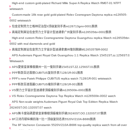
High-end custom gold-plated Richard Mille Super A Replica Watch RM07-01 NTPT
wristwatch
Custom-made 18k rose gold gold-plated Rolex Cosmogram Daytona replica m126505-
0002 wristwatch
包金定制劳力士格林尼治型II顶级复刻手表m126713grnr-0001腕表
高端定制真钻包金劳力士宇宙计型迪通拿广州复刻手表m126535tbr-0002腕表
High-end custom Rolex Cosmogramme Daytona Guangzhou replica Watch m126535tbr-
0002 with real diamonds and gold
高端定制真钻包金劳力士宇宙計型迪通拿廣州復刻腕錶M126535TBR-0002
APS Audemars Piguet Royal Oak Guangzhou 1:1 Replica Watch 15451ST.zz.1256ST.0
Wristwatch
APS愛彼皇家橡樹廣州一比一復刻手錶15451ST.ZZ.1256ST.01腕表
PPF新款百达翡丽CUBITUS复刻手表7128/1R-001腕表
PPF's new Patek Philippe CUBITUS replica watch 7128/1R-001 wristwatch
PPF新款百達翡麗CUBITUS複刻手錶7128/1R-001腕表
VS勞力士宇宙計型迪通拿頂級複刻手錶m126500ln-0002腕表
VS Rolex Cosmogramme Daytona Top Replica Watch m126500ln-0002 watch
APS Non-scale weights Audemars Piguet Royal Oak Top Edition Replica Watch
26240ST.OO.1320ST.07 watch
APS無卡度砝碼愛彼皇家橡樹頂級複刻手錶26240ST.OO.1320ST.07腕表
8F江诗丹顿纵横四海一比一顶级复刻名表5520V/210A-B686腕表
The 8F Vacheron Constantin 5520V/210A-B686 top-quality replica watch from all over