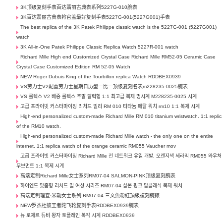
3K顶级复刻手表百达翡丽古典表系列5227G-010腕表
3K百达翡丽古典表将官盖最好复刻手表5227G-001(5227G001)手表
The best replica of the 3K Patek Philippe classic watch is the 5227G-001 (5227G001)
watch
3K All-in-One Patek Philippe Classic Replica Watch 5227R-001 watch
Richard Mille High end Customized Crystal Case Richard Mille RM52-05 Ceramic Case
Crystal Case Customized Edition RM 52-05 Watch
NEW Roger Dubuis King of the Tourbillon replica Watch RDDBEX0939
VS劳力士V2配重劳力士星期日历型一比一顶级复刻名表m228235-0025腕表
VS 롤렉스 V2 배중 롤렉스 주말 달력형 1:1 최고급 복제 명시계 M228235-0025 시계
고급 프라이빗 커스터마이징 리처드 밀리 RM 010 티타늄 메탈 워치 rm10 1:1 복제 시계
High-end personalized custom-made Richard Mille RM 010 titanium wristwatch. 1:1 repli
of the RM10 watch.
High-end personalized custom-made Richard Mille watch - the only one on the entire
internet. 1:1 replica watch of the orange ceramic RM055 Vaucher mov
고급 프라이빗 커스터마이징 Richard Mille 전 네트워크 유일 개발, 오렌지색 세라믹 RM055 와우처
무브먼트 1:1 복제 시계
高端定制Richard Mille女士系列RM07-04 SALMON-PINK顶级复刻腕表
하이엔드 맞춤형 리처드 밀 여성 시리즈 RM07-04 살몬 핑크 탑클래식 복제 워치
高端定制理查·米勒女士系列 RM07-04 三文魚粉紅頂級複刻腕錶
NEW罗杰杜彼王者陀飞轮复刻手表RDDBEX0939腕表
뉴 로제르 듀비 왕자 토플레인 복각 시계 RDDBEX0939