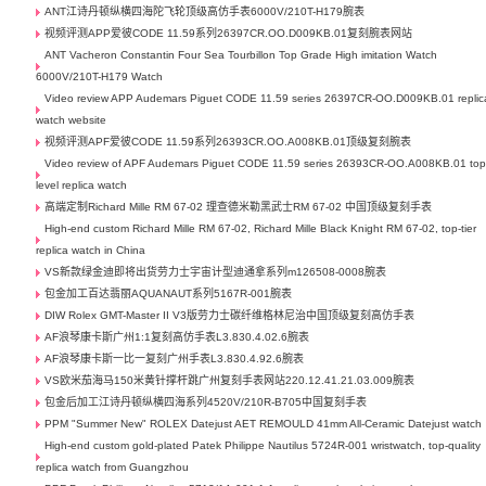
ANT江诗丹顿纵横四海陀飞轮顶级高仿手表6000V/210T-H179腕表
视频评测APP爱彼CODE 11.59系列26397CR.OO.D009KB.01复刻腕表网站
ANT Vacheron Constantin Four Sea Tourbillon Top Grade High imitation Watch
6000V/210T-H179 Watch
Video review APP Audemars Piguet CODE 11.59 series 26397CR-OO.D009KB.01 replic
watch website
视频评测APF爱彼CODE 11.59系列26393CR.OO.A008KB.01顶级复刻腕表
Video review of APF Audemars Piguet CODE 11.59 series 26393CR-OO.A008KB.01 top
level replica watch
高端定制Richard Mille RM 67-02 理查德米勒黑武士RM 67-02 中国顶级复刻手表
High-end custom Richard Mille RM 67-02, Richard Mille Black Knight RM 67-02, top-tier
replica watch in China
VS新款绿金迪即将出货劳力士宇宙计型迪通拿系列m126508-0008腕表
包金加工百达翡丽AQUANAUT系列5167R-001腕表
DIW Rolex GMT-Master II V3版劳力士碳纤维格林尼治中国顶级复刻高仿手表
AF浪琴康卡斯广州1:1复刻高仿手表L3.830.4.02.6腕表
AF浪琴康卡斯一比一复刻广州手表L3.830.4.92.6腕表
VS欧米茄海马150米黄针撑杆跳广州复刻手表网站220.12.41.21.03.009腕表
包金后加工江诗丹顿纵横四海系列4520V/210R-B705中国复刻手表
PPM "Summer New" ROLEX Datejust AET REMOULD 41mm All-Ceramic Datejust watch
High-end custom gold-plated Patek Philippe Nautilus 5724R-001 wristwatch, top-quality
replica watch from Guangzhou