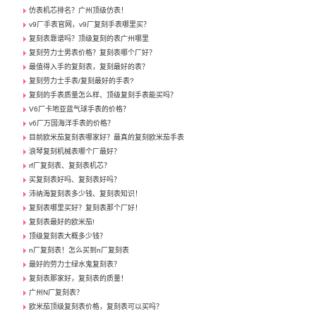
仿表机芯排名？广州顶级仿表！
v9厂手表官网，v9厂复刻手表哪里买？
复刻表靠谱吗？顶级复刻的表广州哪里
复刻劳力士男表价格？复刻表哪个厂好？
最值得入手的复刻表，复刻最好的表？
复刻劳力士手表/复刻最好的手表?
复刻的手表质量怎么样、顶级复刻手表能买吗？
V6厂卡地亚蓝气球手表的价格？
v6厂万国海洋手表的价格？
目前欧米茄复刻表哪家好？最真的复刻欧米茄手表
浪琴复刻机械表哪个厂最好？
rf厂复刻表、复刻表机芯？
买复刻表好吗、复刻表好吗？
沛纳海复刻表多少钱、复刻表知识！
复刻表哪里买好？复刻表那个厂好！
复刻表最好的欧米茄!
顶级复刻表大概多少钱？
n厂复刻表！怎么买到n厂复刻表
最好的劳力士绿水鬼复刻表？
复刻表那家好，复刻表的质量！
广州N厂复刻表？
欧米茄顶级复刻表价格，复刻表可以买吗？