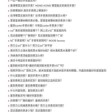
一比一精仿手表能买吗？
香港哪里买高仿手表？HONG KONG 哪里能买到高仿手表？
仿表哪家好,高仿手表网上哪家好?
台湾哪里买高仿手表？台湾手表高仿的质量怎么样?
爱彼皇家橡树精仿表价格，爱彼皇家橡树高仿表多少钱?
复刻cartier手表价格？卡地亚cartier手表多少钱？
vs厂表的官网到底是哪个？网上买VS厂表是真的吗
百达翡丽哪个厂做得好？百达翡丽复刻哪个厂好
N厂手表官网？N厂手表有官网吗？NOOB factory
劳力士ar厂是什么？劳力士ar厂好不好
高仿劳力士绿水鬼和黑水鬼好纠结？绿水鬼和黑水鬼哪个好？
沛纳海手表顶级复刻表怎么样？
高仿卡地亚的手表质量好吗？
复刻欧米茄手表?最好的复刻欧米茄手表VS厂吗？
视频评测VS厂周年之作，欧米茄星座才是欧米茄手表的精髓，市面目前最好的星座复刻
什么是复刻表？复刻手表什么意思？
复刻表和正品表的区别？复刻版和正品的区别？
复刻表商城？复刻表哪里买最好？
什么叫复刻表，复刻表怎么样？
复刻表能买吗?最好的复刻表!
仿表哪个厂做的最好？最真的仿表？
仿劳力士机械表男表价格？劳力士仿表货到付款？
百达翡丽仿表多少钱？百达翡丽仿表？