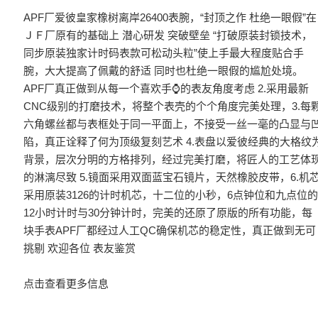
APF厂爱彼皇家橡树离岸26400表腕，“封顶之作 杜绝一眼假”在
ＪＦ厂原有的基础上 潜心研发 突破壁垒 “打破原装封锁技术，
同步原装独家计时码表款可松动头粒”使上手最大程度贴合手
腕，大大提高了佩戴的舒适 同时也杜绝一眼假的尴尬处境。
APF厂真正做到从每一个喜欢手⌚️的表友角度考虑 2.采用最新
CNC级别的打磨技术，将整个表壳的个个角度完美处理，3.每
六角螺丝都与表框处于同一平面上，不接受一丝一毫的凸显与
陷，真正诠释了何为顶级复刻艺术 4.表盘以爱彼经典的大格纹
背景，层次分明的方格排列，经过完美打磨，将匠人的工艺体
的淋漓尽致 5.镜面采用双面蓝宝石镜片，天然橡胶皮带，6.机
采用原装3126的计时机芯，十二位的小秒，6点钟位和九点位
12小时计时与30分钟计时，完美的还原了原版的所有功能，每
块手表APF厂都经过人工QC确保机芯的稳定性，真正做到无可
挑剔 欢迎各位 表友鉴赏
点击查看更多信息