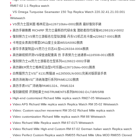
RM67-02 1:1 Replica watch
VS Omega Turquoise Seamaster 150 Top Replica Watch 220.32.41.21.03.001
Wristwatch
VS劳力士国米圈 格林尼治m126710blnr-0002腕表 最好復刻手錶
高仿手錶推薦 RICH/RF 劳力士最新四代绿水鬼 潜航者四代绿鬼M126610LV-0002
復刻勞力士VS勞力士游艇名仕型钛游艇 丹东V2机芯无卡度m226627-0001腕表
卡地亚女表高仿哪里DR山度士女装WSSA0082腕表
豪华手表复制品VS劳力士日志41型m126334-0004腕表
高仿錶视频评测VS绿金迪配重高 仿 手表勞力士迪通拿m116508-0013腕表
復刻勞力士vs劳力士游艇名仕型系列m126622-0002手錶
高仿錶ER劳力士格林尼治型II可乐圈m126710blro-0001腕表
白熊猫劳力士VS厂4131熊猫迪 m126500LN-0001完美对版原装手表
高仿沛纳海VS厂沛纳海潜行系列PAM01232腕表
高仿手表VS厂沛纳海PAM01324、PAM1324
復刻錶视频 评测柏莱士INSTRUMENTS系列BR0392-D-LT-BR/SRB
High-end customized Richard Mille replica watch RM27-05 Wristwatch
Video APS Richard Mille replica watch Replica Watch RM 35-02 Wristwatch
Video: Custom vaucher movement RM 35-02 Richard Mille replica watch
Video customization Richard Mille replica watch RM 88 Wristwatch
Video Richard Mille Replica watch RM 67-01Ti Wristwatch
Video Richard Mille High-end Custom RM 67-02 German Italian watch Replica watch
Video Perfect Custom Replica watch RM055 Richard Mille Ultra MOD RM055 Cloned