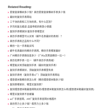
Related Reading:
爱彼皇家橡树多少钱？高仿爱彼皇家橡树手表多少钱
最好的复刻手表网站
三千块的表和三万块的表，有什么区别？
岁月的复古痕迹 品鉴帝舵的新款小铜盾
复刻手表哪家好/复刻手表哪里买
高仿手表哪里可以买到（蜗牛名表最好的表商）？
高仿手表和正品有什么不同？
精仿一比一手表能买吗
蜗牛名表最好的精仿手表网、精仿手表哪家最好
广州精仿手表微信是多少（广州a货男装精仿一比一）
高仿名牌手表一比一（蜗牛高仿手表商城）
哪里能买到顶级复刻手表（最好的复刻手表）
复刻手表哪家好、顶级复刻手表哪里有卖
复刻手表吧（复刻手表n厂）顶级复刻手表网站
理查德米勒精仿表怎么样（精仿理查德米勒多少钱）
复刻表哪家好、哪里买复刻表？
复刻理查德米勒最值得购买的/理查德米勒复刻表怎么样(理查德米勒最好复刻表)
哪里买复刻表不会被骗
ar厂手表官网，AR厂复刻手表官网价格图片
高仿劳力士多少钱？假劳力士多少钱