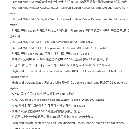
Richard Mille RM055理查德米勒一比一复刻手表RM 055限量版黄色陶瓷vaucher机芯 腕表
Richard Mille RM055 Replica Watch - Limited Edition Yellow Ceramic Voucher Movement
watch
Richard Mille RM055 Replica Watch - Limited Edition Yellow Ceramic Voucher Movement
watch
리처드 밀레 RM055 리처드 밀레 1:1 리메이크 시계 RM 055 한정판 옐로우 세라믹 바쉐르 무브먼
팔찌시계
Richard Mille RM67-01 1:1复刻手表理查德米勒RM 67-01Ti腕表
Richard Mille RM67-01 1:1 replica watch Richard Mille RM 67-01Ti watch
리처드 밀레 RM67-01 1:1 복제 시계 리처드 밀레 RM 67-01Ti 워치
高端私人定制Richard Mille理查德米勒RM07-01女士系列RM 07-01复刻手表
고급 프라이빗 커스터마이징 리처드 밀리 RM07-01 여성 시계 RM 07-01 복제 시계
High-end Private Customization Richard Mille RM07-01 Ladies' Collection RM 07-01
Replica Watch
High end personalizado Richard Mille RM07-01 s érie de mulheres RM 07-01 relógio de
réplica
APS万国飞行员计时复刻手表系列IW388103腕表
APS IWC Pilot Chronograph Replica Watch - Series IW388103 Watch
APS 세계 평행기 조종사 타이밍 복제 시계 컬렉션 IW388103
高端私人定制爱彼AP15416限量版白陶瓷腕表小贵几万
高端私人定制包金真钻百达翡丽运动优雅系列5711R 玫瑰金腕表
High end private custom bag gold real diamond Patek Philippe sports elegant series
5711R rose gold watch