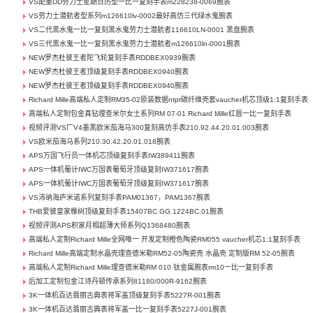
VS配重DD劳力士星期日历型一比一复刻手表m228238-0069腕表
VS劳力士潜航者型系列m126610lv-0002最好高仿三代绿水鬼腕表
VS二代黑水鬼一比一复刻黑水鬼劳力士潜航者116610LN-0001 黑盘腕表
VS三代黑水鬼一比一复刻黑水鬼劳力士潜航者m126610ln-0001腕表
NEW罗杰杜彼王者陀飞轮复刻手表RDDBEX0939腕表
NEW罗杰杜彼王者顶级复刻手表RDDBEX0940腕表
NEW罗杰杜彼王者顶级复刻手表RDDBEX0940腕表
Richard Mille高端私人定制RM35-02原装数据ntpt碳纤维壳套vaucher机芯顶级1:1复刻手表
高端私人定制包金真钻理查米尔女士系列RM 07-01 Richard Mille红唇一比一复刻手表
视频评测VS厂V4墨黑欧米茄海马300复刻高仿手表210.92.44.20.01.003腕表
VS欧米茄海马系列210.30.42.20.01.018腕表
APS万国飞行员一体机芯顶级复刻手表IW389411腕表
APS一体机葡计IWC万国表葡萄牙顶级复刻IW371617腕表
APS一体机葡计IWC万国表葡萄牙顶级复刻IW371617腕表
VS沛纳海庐米诺系列复刻手表PAM01367，PAM1367腕表
THB爱彼皇家橡树顶级复刻手表15407BC.GG.1224BC.01腕表
视频评测APS积家月相超薄大师系列Q1368480腕表
高端私人定制Richard Mille全网唯一 开发定制橙色陶瓷RM055 vaucher机芯1:1复刻手表
Richard Mille高端定制水晶壳理查德米勒RM52-05陶瓷壳 水晶壳 定制版RM 52-05腕表
高端私人定制Richard Mille理查德米勒RM 010 钛金属腕表rm10一比一复刻手表
后加工定制包金江诗丹顿传承系列81180/000R-9162腕表
3K一体机百达翡丽古典表将军盖顶级复刻手表5227R-001腕表
3K一体机百达翡丽古典表将军盖一比一复刻手表5227J-001腕表