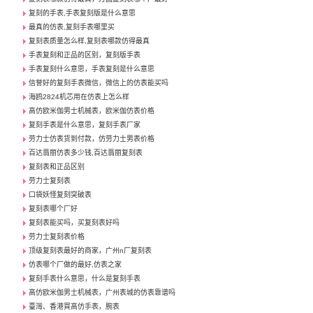
复刻的手表,手表复刻版是什么意思
最真的仿表,复刻手表哪里买
复刻表质量怎么样,复刻表哪款仿得最真
手表复刻和正品的区别，复刻版手表
手表复刻什么意思，手表复刻是什么意思
信誉好的复刻手表微信，微信上的仿表能买吗
海鸥2824机芯用在仿表上怎么样
高仿欧米伽男士机械表，欧米伽仿表价格
复刻手表是什么意思，复刻手表厂家
劳力士仿表货到付款，仿劳力士男表价格
百达翡丽仿表多少钱,百达翡丽复刻表
复刻表和正品区别
劳力士复刻表
口袋妖怪复刻突破表
复刻表哪个厂好
复刻表能买吗，买复刻表好吗
劳力士复刻表价格
顶级复刻表最好的商家，广州n厂复刻表
仿表哪个厂做的最好,仿表之家
复刻手表什么意思，什么是复刻手表
高仿欧米伽男士机械表，广州表城的仿表靠谱吗
臺灣、香港買高仿手表，腕表