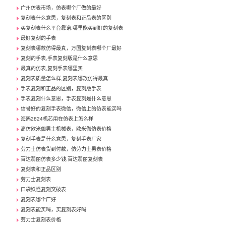
广州仿表市场，仿表哪个厂做的最好
复刻表什么意思，复刻表和正品表的区别
买复刻表什么平台靠谱,哪里能买到好的复刻表
最好复刻的手表
复刻表哪款仿得最真，万国复刻表哪个厂最好
复刻的手表,手表复刻版是什么意思
最真的仿表,复刻手表哪里买
复刻表质量怎么样,复刻表哪款仿得最真
手表复刻和正品的区别，复刻版手表
手表复刻什么意思，手表复刻是什么意思
信誉好的复刻手表微信，微信上的仿表能买吗
海鸥2824机芯用在仿表上怎么样
高仿欧米伽男士机械表，欧米伽仿表价格
复刻手表是什么意思，复刻手表厂家
劳力士仿表货到付款，仿劳力士男表价格
百达翡丽仿表多少钱,百达翡丽复刻表
复刻表和正品区别
劳力士复刻表
口袋妖怪复刻突破表
复刻表哪个厂好
复刻表能买吗，买复刻表好吗
劳力士复刻表价格