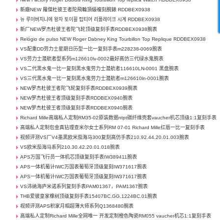
新廠NEW 羅傑杜彼王者陀飛輪頂級複刻腕錶 RDDBEX0938
뉴 루이버지니에 왕자 토이휠 탑티어 리플레이크 시계 RDDBEX0938
新厂NEW罗杰杜彼王者陀飞轮顶级复刻手表RDDBEX0938腕表
Relógio de pulso NEW Roger Dabney King Tourbillon Top Replique RDDBEX0938
VS配重DD劳力士星期日历型一比一复刻手表m228238-0069腕表
VS劳力士潜航者型系列m126610lv-0002最好高仿三代绿水鬼腕表
VS二代黑水鬼一比一复刻黑水鬼劳力士潜航者116610LN-0001 黑盘腕表
VS三代黑水鬼一比一复刻黑水鬼劳力士潜航者m126610ln-0001腕表
NEW罗杰杜彼王者陀飞轮复刻手表RDDBEX0939腕表
NEW罗杰杜彼王者顶级复刻手表RDDBEX0940腕表
NEW罗杰杜彼王者顶级复刻手表RDDBEX0940腕表
Richard Mille高端私人定制RM35-02原装数据ntpt碳纤维壳套vaucher机芯顶级1:1复刻手表
高端私人定制包金真钻理查米尔女士系列RM 07-01 Richard Mille红唇一比一复刻手表
视频评测VS厂V4墨黑欧米茄海马300复刻高仿手表210.92.44.20.01.003腕表
VS欧米茄海马系列210.30.42.20.01.018腕表
APS万国飞行员一体机芯顶级复刻手表IW389411腕表
APS一体机葡计IWC万国表葡萄牙顶级复刻IW371617腕表
APS一体机葡计IWC万国表葡萄牙顶级复刻IW371617腕表
VS沛纳海庐米诺系列复刻手表PAM01367，PAM1367腕表
THB爱彼皇家橡树顶级复刻手表15407BC.GG.1224BC.01腕表
视频评测APS积家月相超薄大师系列Q1368480腕表
高端私人定制Richard Mille全网唯一 开发定制橙色陶瓷RM055 vaucher机芯1:1复刻手表