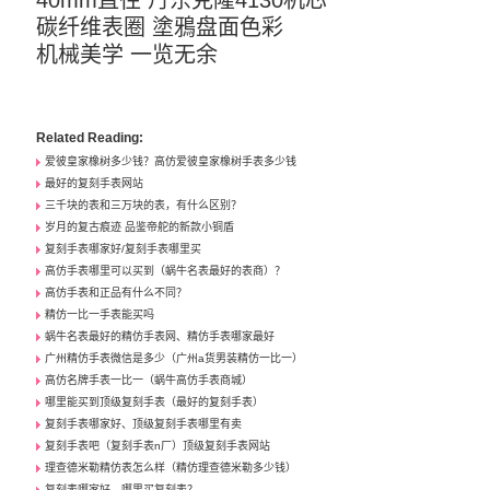
40mm直径 丹东克隆4130机芯
碳纤维表圈 塗鴉盘面色彩
机械美学 一览无余
Related Reading:
爱彼皇家橡树多少钱？高仿爱彼皇家橡树手表多少钱
最好的复刻手表网站
三千块的表和三万块的表，有什么区别？
岁月的复古痕迹 品鉴帝舵的新款小铜盾
复刻手表哪家好/复刻手表哪里买
高仿手表哪里可以买到（蜗牛名表最好的表商）？
高仿手表和正品有什么不同？
精仿一比一手表能买吗
蜗牛名表最好的精仿手表网、精仿手表哪家最好
广州精仿手表微信是多少（广州a货男装精仿一比一）
高仿名牌手表一比一（蜗牛高仿手表商城）
哪里能买到顶级复刻手表（最好的复刻手表）
复刻手表哪家好、顶级复刻手表哪里有卖
复刻手表吧（复刻手表n厂）顶级复刻手表网站
理查德米勒精仿表怎么样（精仿理查德米勒多少钱）
复刻表哪家好、哪里买复刻表？