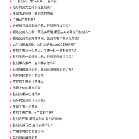
n厂复刻表！怎么买到n厂复刻表
最好的劳力士绿水鬼复刻表？
复刻表那家好，复刻表的质量！
广州N厂复刻表？
欧米茄顶级复刻表价格，复刻表可以买吗？
顶级复刻表在哪个网站买靠谱,哪里能买到靠谱的复刻表?
顶级复刻表最好的商家、复刻表哪个商家最靠谱！
vs厂沛纳海359，vs厂沛纳海pam00359价格？
复刻手表是什么意思，手表一比一复刻能买吗？
复刻手表一般值多少钱，复刻手表值得买吗？
复刻手表推荐，复刻手表怎么样！
百达翡丽复刻手表，复刻百达翡丽手表价格?
信誉好的复刻手表微信
买复刻手表要注意什么
市场上仿的最好的表
复刻表哪款仿得最真
最好的复刻陀飞轮手表？
复刻手表什么意思
复刻手表厂家、n厂复刻手表！
复刻表评测,最强复刻表,复刻表推荐!
复刻表排行榜,复刻表哪个好?
广州表城的仿表靠谱吗
目前仿的最好的表