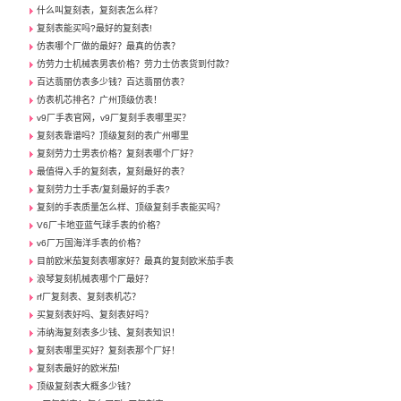
什么叫复刻表，复刻表怎么样？
复刻表能买吗?最好的复刻表!
仿表哪个厂做的最好？最真的仿表？
仿劳力士机械表男表价格？劳力士仿表货到付款？
百达翡丽仿表多少钱？百达翡丽仿表？
仿表机芯排名？广州顶级仿表！
v9厂手表官网，v9厂复刻手表哪里买？
复刻表靠谱吗？顶级复刻的表广州哪里
复刻劳力士男表价格？复刻表哪个厂好？
最值得入手的复刻表，复刻最好的表？
复刻劳力士手表/复刻最好的手表?
复刻的手表质量怎么样、顶级复刻手表能买吗？
V6厂卡地亚蓝气球手表的价格？
v6厂万国海洋手表的价格？
目前欧米茄复刻表哪家好？最真的复刻欧米茄手表
浪琴复刻机械表哪个厂最好？
rf厂复刻表、复刻表机芯？
买复刻表好吗、复刻表好吗？
沛纳海复刻表多少钱、复刻表知识！
复刻表哪里买好？复刻表那个厂好！
复刻表最好的欧米茄!
顶级复刻表大概多少钱？