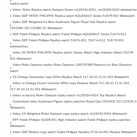
replica watch
Video: Rolex Replica watch Datejust Series m126234-0051, m126300-0020 wristwatche
Video DDF PATEK PHILIPPE Replica watch AQUANAUT Series 5167R-001 Wristwatch
Video DDF Weighted Ice Blue Audemars Piguet Royal Oak Replica watch
15510BC.OO.1320BC.02 Wristwatch
DDF Patek Philippe Replica watch Patek Philippe AQUANAUT Series 5167A-012
Video DDF Patek Philippe Replica watch 5167A-001, 5167-A-012, 5167-R-001
wristwatches
Video 3K PATEK PHILIPPE Replica watch Classic Watch High Imitation Watch 5227R-
001 Wristwatch
Video Rolex Daytona replica Rolex Daytona 126576TBR Platinum Ice Blue Diamond
watch
VS Omega Seamaster copy 600m Replica Watch 217.30.42.21.01.003 Wristwatch
Video vs Omega Ocean Universe 600m copy Reissue Watch 217.30.42.21.01.002,
217.30.42.21.01.001 Wristwatch
Video vs factory Rolex Datejust replica watch m126334-0024 Top Replica Watch
Customized video Audemars Piguet replica watches Royal Oak 15416CE.OO.1225CE.0
Wristwatch
Video VS Weighted Rolex Datejust copy replica watch m126334-0004 Wristwatch
PPF Patek Philippe 6104R-001 High Imitation watch Patek Philippe replica watches
Wristwatch
Video DDF Replica copy watch Patek Philippe Nautilus 5711/1A-001 Replica Wristwatch