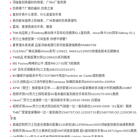
顶级复刻表最好的商家，广州n厂复刻表
仿表哪个厂做的最好,仿表之家
复刻手表什么意思，什么是复刻手表
高仿欧米伽男士机械表，广州表城的仿表靠谱吗
臺灣、香港買高仿手表，腕表
TNK出品新上市Valbray推出徕卡百年纪念腕表EL1复刻表、leica/徕卡100周年Valbray EL1
劳力士海使型第一只间金表 你想不想要？
夏季潜水表来袭 品鉴沛纳海潜行系列金属玻璃腕表PAM00799
CLEAN/c厂推出游艇40mm系列 126622. 94641s/126655玫瑰金版本近期推出
TW出品 积家超薄大师Q1288420系列腕表
MS Factory咆哮的公牛,理查RM 27-03陀飞轮腕表
GF 百年灵璞雅系列(三文鱼)AB2510201K1P1
BV最新升级版本中号27X37MM卡地亚Panthère de Cartier猎豹腕表
CC久违新品VC江诗丹顿全新Overseas 纵横四海系列4600V/4605v-200R/A
APW（钢王）独家版本见世——高仿爱彼26331OR皇家橡树多功能计时机械腕表41MM！
视频评测VS劳力士探险家型40毫米最好复刻高仿手表系列m224270-0001腕表
clean厂劳力士迪通拿一比一复刻高仿手表116520-78590 白钢迪
视频评测clean劳力士蚝式恒动彩虹气球盘一比一复刻高仿124300-0008（41毫米）腕表
THB厂爱彼皇家橡树一比一复刻高仿15407ST.OO.1220ST.01和15407OR.OO.1220OR.01
手表
高端定制劳力士包金全莫桑石配重4130彩虹迪116595rbow-0004顶级复刻高仿迪通拿腕表
视频评测clean劳力士格林尼治型GMT间金皮蛋圈 超A复刻高仿手表m126713grnr-0001腕表
QF配重171g劳力士冰蓝迪顶级复刻迪通拿116506-78596手表高仿