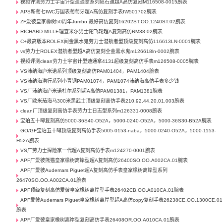
视频评测劳力士宇宙计型迪通拿系列陨石迪超A高仿复刻M116508-0015腕表
APS新葡七IWC万国表葡萄牙超A高仿复刻手表IW501702腕表
ZF爱彼皇家橡树50周年Jumbo 最好高仿复刻16202ST.OO.1240ST.02腕表
RICHARD MILLE理查米尔男士陀飞轮超A复刻高仿RM38-02腕表
C+最高版本ROLEX间金黑水鬼劳力士潜航者型顶级复刻高仿116613LN-0001腕表
vs劳力士ROLEX潜航者型超A高仿复刻全金黑水鬼m126618ln-0002腕表
视频评测clean劳力士宇宙计型迪通拿4131超级复刻高仿手表m126508-0005腕表
VS沛纳海庐米诺系列顶级复刻高仿PAM01404，PAM1404腕表
VS沛纳海潜行系列小青铜PAM01074，PAM1074沛纳海高仿手表多少钱
VS厂沛纳海庐米诺杜尔系列超A高仿PAM01381，PAM1381腕表
VS厂欧米茄海马300米黑武士顶级复刻高仿手表210.92.44.20.01.003腕表
clean厂顶级复刻高仿手表劳力士日志型系列m126331-0008腕表
宝珀五十噚复刻高仿5000-36S40-O52A，5000-0240-O52A，5000-36S30-B52A腕表
GO/GF宝珀五十噚顶级复刻高仿手表5005-0153-naba，5000-0240-O52A，5000-1153-
H52A腕表
VS厂劳力士探险家一代超A复刻高仿手表m124270-0001腕表
APF厂爱彼熊猫皇家橡树离岸型超A复刻高仿26400SO.OO.A002CA.01腕表
APF厂爱彼Audemars Piguet超A复刻高仿手表皇家橡树离岸型系列
26470SO.OO.A002CA.01腕表
APF顶级复刻高仿爱彼皇家橡树离岸型手表26402CB.OO.A010CA.01腕表
APF爱彼Audemars Piguet皇家橡树离岸型超A高仿copy复刻手表26238CE.OO.1300CE.0
腕表
APF厂爱彼皇家橡树离岸型复刻高仿手表26408OR.OO.A010CA.01腕表