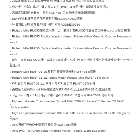
高端定制Richard Mille女士系列RM07-04 SALMON-PINK顶级复刻腕表
하이엔드 맞춤형 리처드 밀 여성 시리즈 RM07-04 살몬 핑크 탑클래식 복제 워치
高端定制理查·米勒女士系列 RM07-04 三文魚粉紅頂級複刻腕錶
NEW罗杰杜彼王者陀飞轮复刻手表RDDBEX0939腕表
뉴 로제르 듀비 왕자 토플레인 복각 시계 RDDBEX0939
Richard Mille RM055理查德米勒一比一复刻手表RM 055限量版黄色陶瓷vaucher机芯 腕表
Richard Mille RM055 Replica Watch - Limited Edition Yellow Ceramic Voucher Movement
watch
Richard Mille RM055 Replica Watch - Limited Edition Yellow Ceramic Voucher Movement
watch
리처드 밀레 RM055 리처드 밀레 1:1 리메이크 시계 RM 055 한정판 옐로우 세라믹 바쉐르 무브먼
팔찌시계
Richard Mille RM67-01 1:1复刻手表理查德米勒RM 67-01Ti腕表
Richard Mille RM67-01 1:1 replica watch Richard Mille RM 67-01Ti watch
리처드 밀레 RM67-01 1:1 복제 시계 리처드 밀레 RM 67-01Ti 워치
高端私人定制Richard Mille理查德米勒RM07-01女士系列RM 07-01复刻手表
고급 프라이빗 커스터마이징 리처드 밀리 RM07-01 여성 시계 RM 07-01 복제 시계
High-end Private Customization Richard Mille RM07-01 Ladies' Collection RM 07-01
Replica Watch
High end personalizado Richard Mille RM07-01 s érie de mulheres RM 07-01 relógio de
réplica
APS万国飞行员计时复刻手表系列IW388103腕表
APS IWC Pilot Chronograph Replica Watch - Series IW388103 Watch