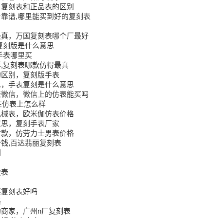
，复刻表和正品表的区别
靠谱,哪里能买到好的复刻表
最真，万国复刻表哪个厂最好
复刻版是什么意思
手表哪里买
,复刻表哪款仿得最真
的区别，复刻版手表
思，手表复刻是什么意思
表微信，微信上的仿表能买吗
用在仿表上怎么样
机械表，欧米伽仿表价格
意思，复刻手表厂家
付款，仿劳力士男表价格
钱,百达翡丽复刻表
别
破表
买复刻表好吗
格
商家，广州n厂复刻表