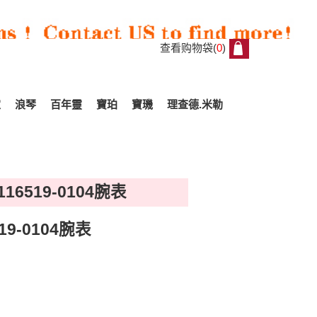
查看购物袋(
0
)
0
家
浪琴
百年靈
寶珀
寶璣
理查德.米勒
519-0104腕表
-0104腕表