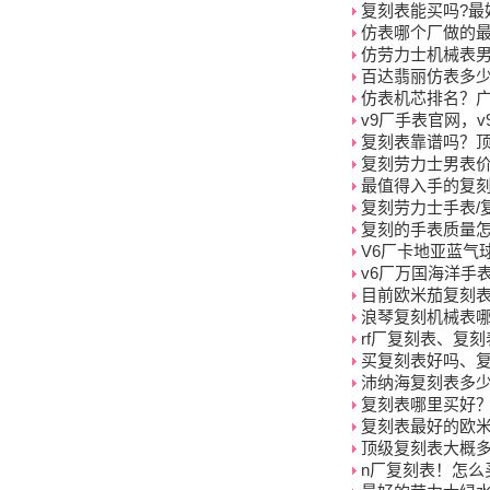
复刻表能买吗?最
仿表哪个厂做的
仿劳力士机械表
百达翡丽仿表多
仿表机芯排名？
v9厂手表官网，
复刻表靠谱吗？
复刻劳力士男表
最值得入手的复
复刻劳力士手表/
复刻的手表质量
V6厂卡地亚蓝气
v6厂万国海洋手
目前欧米茄复刻
浪琴复刻机械表
rf厂复刻表、复
买复刻表好吗、
沛纳海复刻表多
复刻表哪里买好
复刻表最好的欧米
顶级复刻表大概
n厂复刻表！怎么