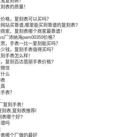
水鬼复刻表？
复刻表的质量！
表价格，复刻表可以买吗？
网站买靠谱,哪里能买到靠谱的复刻表?
的商家、复刻表哪个商家最靠谱！
vs厂沛纳海pam00359价格？
意思，手表一比一复刻能买吗？
多少钱，复刻手表值得买吗？
复刻手表怎么样！
，复刻百达翡丽手表价格?
表微信
意什么
的表
最真
轮手表？
思
厂复刻手表！
复刻表,复刻表推荐!
刻表哪个好?
靠谱吗
表
仿表哪个厂做的最好