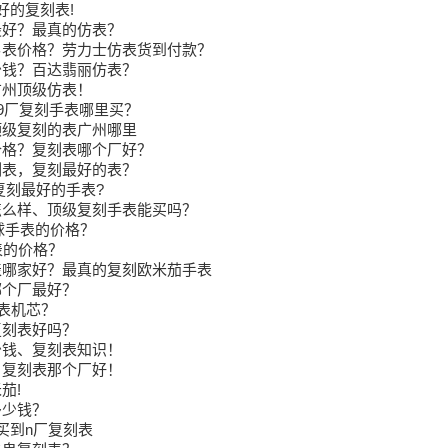
好的复刻表!
最好？最真的仿表？
男表价格？劳力士仿表货到付款？
少钱？百达翡丽仿表？
广州顶级仿表！
v9厂复刻手表哪里买？
顶级复刻的表广州哪里
价格？复刻表哪个厂好？
刻表，复刻最好的表？
复刻最好的手表?
怎么样、顶级复刻手表能买吗？
球手表的价格？
表的价格？
表哪家好？最真的复刻欧米茄手表
哪个厂最好？
刻表机芯？
复刻表好吗？
少钱、复刻表知识！
？复刻表那个厂好！
茄!
多少钱？
买到n厂复刻表