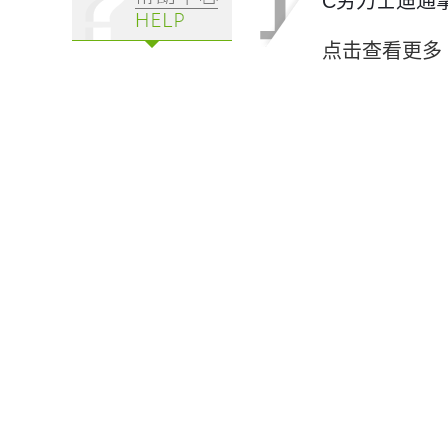
C劳力士迪通拿
点击查看更多