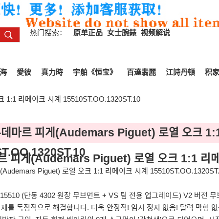
热门搜索：
原单正品
女士腕錶
视频解说
海
愛彼
真力時
宇舶《恒宝》
百達翡麗
江詩丹頓
积
 1:1 리메이크 시계 15510ST.OO.1320ST.10
데마르 피게(Audemars Piguet) 로열 오크 1
T.OO.1320ST.10
피게(Audemars Piguet) 로열 오크 1:1 리메
demars Piguet) 로열 오크 1:1 리메이크 시계 15510ST.OO.1320ST.
AP15510 (단동 4302 원장 무브먼트 + VS 팀 전용 업그레이드) V2 버
문제를 독점적으로 해결합니다. 더욱 안정적! 임시 정지 없음! 달력 막힘 없