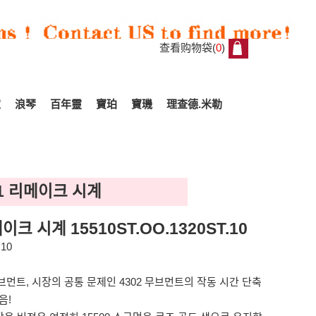
查看购物袋(
0
)
0
家
浪琴
百年靈
寶珀
寶璣
理查德.米勒
:1 리메이크 시계
이크 시계 15510ST.OO.1320ST.10
10
전 무브먼트, 시장의 공통 문제인 4302 무브먼트의 작동 시간 단축
음!