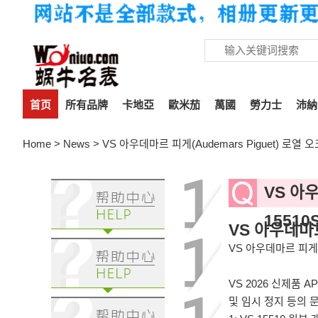
首页
所有品牌
卡地亞
歐米茄
萬國
勞力士
沛納
Home
>
News
> VS 아우데마르 피게(Audemars Piguet) 로열 오크
VS 아우
15510S
VS 아우데마르 
VS 아우데마르 피게(Au
VS 2026 신제품 
및 임시 정지 등의 