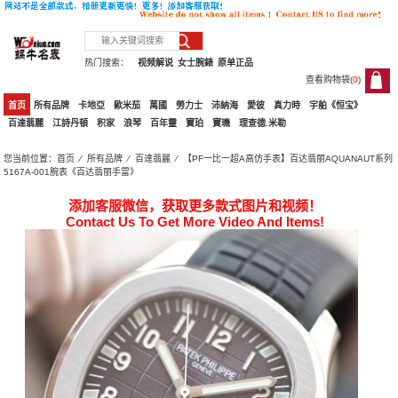
热门搜索：
视频解说
女士腕錶
原单正品
查看购物袋(
0
)
0
首页
所有品牌
卡地亞
歐米茄
萬國
勞力士
沛納海
愛彼
真力時
宇舶《恒宝》
百達翡麗
江詩丹頓
积家
浪琴
百年靈
寶珀
寶璣
理查德.米勒
您当前位置：
首页
⁄
所有品牌
⁄
百達翡麗
⁄ 【PF一比一超A高仿手表】百达翡丽AQUANAUT系列
5167A-001腕表《百达翡丽手雷》
添加客服微信，获取更多款式图片和视频！
Contact Us To Get More Video And Items!