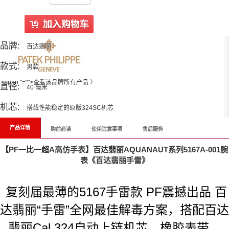
品牌:
百达翡丽
款式:
男款
<span "="">查看该品牌所有产品 〉
直径:
40 毫米
机芯:
搭载性能稳定的原版324SC机芯
产品详情
购前必读
使用注意事项
售后服务
【PF一比一超A高仿手表】百达翡丽AQUANAUT系列5167A-001腕
表《百达翡丽手雷》
复刻届最薄的5167手雷款 PF震撼出品 百
达翡丽“手雷”全网最佳解毒方案，搭配百达
翡丽Cal.324自动上链机芯，橡胶表带，