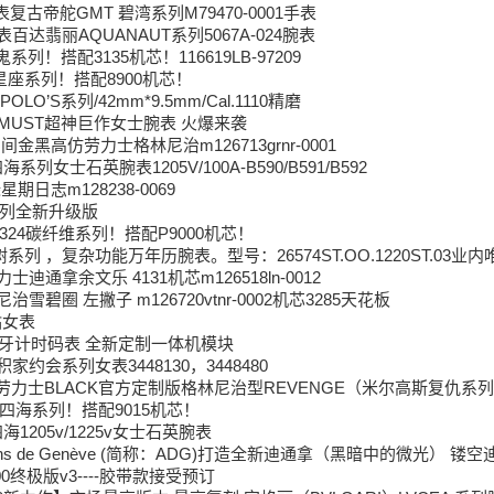
复古帝舵GMT 碧湾系列M79470-0001手表
百达翡丽AQUANAUT系列5067A-024腕表
列！搭配3135机芯！116619LB-97209
星座系列！搭配8900机芯！
POLO’S系列/42mm*9.5mm/Cal.1110精磨
K MUST超神巨作女士腕表 火爆来袭
蛋圈间金黑高仿劳力士格林尼治m126713grnr-0001
列女士石英腕表1205V/100A-B590/B591/B592
星期日志m128238-0069
系列全新升级版
1324碳纤维系列！搭配P9000机芯！
树系列 ，复杂功能万年历腕表。型号：26574ST.OO.1220ST.03
力士迪通拿余文乐 4131机芯m126518ln-0012
尼治雪碧圈 左撇子 m126720vtnr-0002机芯3285天花板
钻女表
萄牙计时码表 全新定制一体机模块
家约会系列女表3448130，3448480
 劳力士BLACK官方定制版格林尼治型REVENGE（米尔高斯复仇系列）
四海系列！搭配9015机芯！
1205v/1225v女士石英腕表
ans de Genève (简称：ADG)打造全新迪通拿（黑暗中的微光） 
400终极版v3----胶带款接受预订