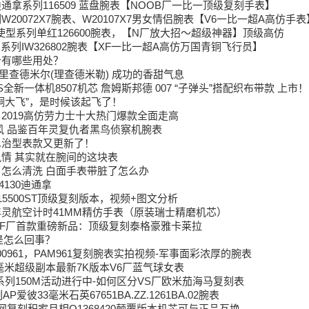
通拿系列116509 蓝盘腕表【NOOB厂一比一顶级复刻手表】
20072X7腕表、W20107X7男女情侣腕表【V6一比一超A高仿手表
海使型系列单红126600腕表，【N厂放大招～超级神器】顶级高仿
系列IW326802腕表【XF一比一超A高仿万国青铜飞行员】
针有哪些用处？
LLE里查德米尔(理查德米勒) 成功的香甜气息
S全新一体机8507机芯 詹姆斯邦德 007 “子弹头”搭配织布带款 上市！
铜大飞”，是时候该起飞了！
2019高仿劳力士十大热门爆款全面走高
风 品鉴百年灵复仇者黑鸟侦察机腕表
尼治型表款又更新了！
情 其实就在腕间的这块表
怎么清洗 白面手表带脏了怎么办
130迪通拿
15500ST顶级复刻版本，视频+图文分析
灵航空计时41MM精仿手表（原装瑞士精磨机芯）
年XF厂首款重磅新品：顶级复刻泰格豪雅卡莱拉
是怎么回事？
00961，PAM961复刻腕表实拍视频-军事面彩浓厚的腕表
3毫米超级副本最新7K版本V6厂蓝气球女表
系列150M活动进行中-如何区分VS厂欧米茄海马复刻表
爱彼33毫米石英67651BA.ZZ.1261BA.02腕表
网复刻积家月相Q1368420颠覆版本机芯可与正品互换