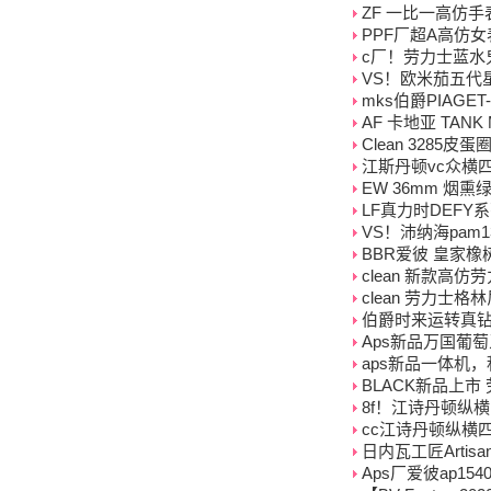
ZF 一比一高仿手表
PPF厂超A高仿女表
c厂！劳力士蓝水鬼系
VS！欧米茄五代
mks伯爵PIAGET-
AF 卡地亚 TAN
Clean 3285皮
江斯丹顿vc众横四海系
EW 36mm 烟熏绿
LF真力时DEFY
VS！沛纳海pam
BBR爱彼 皇家橡
clean 新款高仿劳
clean 劳力士格林
伯爵时来运转真
Aps新品万国葡
aps新品一体机，积
BLACK新品上市
8f！江诗丹顿纵横
cc江诗丹顿纵横四海
日内瓦工匠Artis
Aps厂爱彼ap15