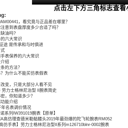
点击左下方三角标志查看
ng:
AM00441，看究竟与正品差在哪里？
你注意到表盘厚度多少合适了吗？
缺油吗?
养的六大常识
年征途 是传承和与时俱进
方式
国手表保养的六大常识
法介绍
发条的方法？
吗？为什么不能买仿表假表
？
有改变，只是大部分人看不见
 劳力士格林尼治型 II腕表简史
秘密，你知道多少？
圈功能介绍
9开年名表调价情况
诺系列IW391019腕表【原单】
A高仿理查德米勒骷髅头2019年最劲爆的陀飞轮腕表RM052
手表】劳力士格林尼治型II系列m126710blnr-0002腕表