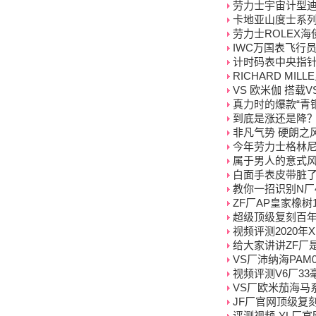
劳力士宇宙计型迪
卡地亚山度士系列W
劳力士ROLEX
IWC万国表飞行员
计时码表中央指
RICHARD MI
VS 欧米伽 搭载V
真力时的爆款“青
到底是涨还是降？
非凡气势 硬朗之
今年劳力士格林
属于男人的意式风
白面手表皮带脏了
教你一招识别N厂4
ZF厂AP皇家橡树
超级顶级复刻百年
视频评测2020
给大家讲讲ZF厂
VS厂沛纳海PAM
视频评测V6厂3
VS厂欧米茄海马
JF厂官网顶级复刻AP
评测视频-YL厂官