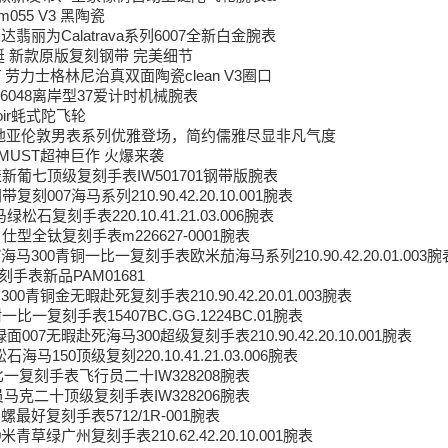
055 V3 黑陶瓷
翡丽为Calatrava系列6007全新白金腕表
 游艇 新款原版复刻钢带 完美细节
T 劳力士格林尼治真双面陶瓷clean V3圈口
6048离岸型37爱计时机械腕表
Noir蚝式陀飞轮
地亚伦敦男表系列优雅登场，简约儒雅尽显非凡气度
K MUST超神巨作 火爆来袭
新葡七顶级复刻手表IW501701钢带版腕表
007海马系列210.90.42.20.10.001腕表
石复刻手表220.10.41.21.03.006腕表
仕型全钛复刻手表m226627-0001腕表
马300青铜一比一复刻手表欧米茄海马系列210.90.42.20.01.003腕表，21
复刻手表新品PAM01681
00青铜金无暇赴死复刻手表210.90.42.20.01.003腕表
比一复刻手表15407BC.GG.1224BC.01腕表
007无暇赴死海马300超级复刻手表210.90.42.20.10.001腕表
马150顶级复刻220.10.41.21.03.006腕表
比一复刻手表飞行员二十IW328208腕表
员马克二十顶级复刻手表IW328206腕表
最好复刻手表5712/1R-001腕表
青草绿广州复刻手表210.62.42.20.10.001腕表