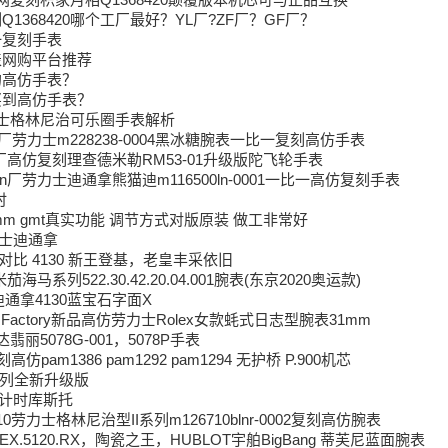
1368420哪个工厂最好？YL厂?ZF厂？GF厂？
一复刻手表
表网购平台推荐
的高仿手表？
买到高仿手表？
劳力士格林尼治可乐圈手表解析
劳力士m228238-0004黑冰糖腕表一比一复刻高仿手表
厂高仿复刻理查德米勒RM53-01升级版陀飞轮手表
n厂劳力士迪通拿熊猫迪m116500ln-0001一比一高仿复刻手表
时
1mm gmt真实功能 调节方式对版原装 做工非常好
劳力士迪通拿
31 对比 4130 新王登基，老皇丰采依旧
马系列522.30.42.20.04.001腕表(东京2020奥运款)
通拿4130蓝宝石字面X
/ 易厂 Factory新品高仿劳力士Rolex女款蚝式日志型腕表31mm
丽5078G-001，5078P手表
仿pam1386 pam1292 pam1294 无护桥 P.900机芯
系列全新升级版
海洋计时库斯托
26710劳力士格林尼治型II系列m126710blnr-0002复刻高仿腕表
.EX.5120.RX，陶瓷之王，HUBLOT宇舶BigBang 蒂芙尼蓝面腕表