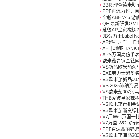
BBR 理查德米勒rm
PPF再添力作，百达
全新ABF V45
QF 最新研发GM
爱彼AP皇家橡树2
JB劳力士Label 
AF超神之作，卡
AF 卡地亚 TAN
APS万国高仿手表
欧米茄青铜金钛网带复刻
VS新品欧米茄海马绿松
EXE劳力士游艇名
VS欧米茄新品007海
VS 2025沛纳海
VS欧米茄007海马3
THB爱彼皇家橡树一
VS欧米茄青铜金绿面
VS欧米茄渐变绿松石海
V7厂IWC万国一
V7万国IWC飞行
PPF百达翡丽鹦鹉螺
VS欧米茄海马300米