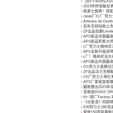
【BV Factor
2023年终钜献女
柏莱士腕表！搭配9
clean厂/C厂 劳力
Artisans de
百年灵特别款上市
ZF出品伯爵Limel
APS新品市面最高版
APS新品积家大师系列
c厂劳力士格林尼治
APS全新升级浪琴
c厂！格林尼治大
APS新品市面最高版
GS劳力士星期日
ZF出品法兰克穆
VS厂劳力士单红鬼
APS厂爱彼皇家橡树系
最新推出2023年全
宝格丽DIVAS' D
A+ /易厂Facto
《谷爱凌》同款
EW劳力士18K包
爱彼150周年最