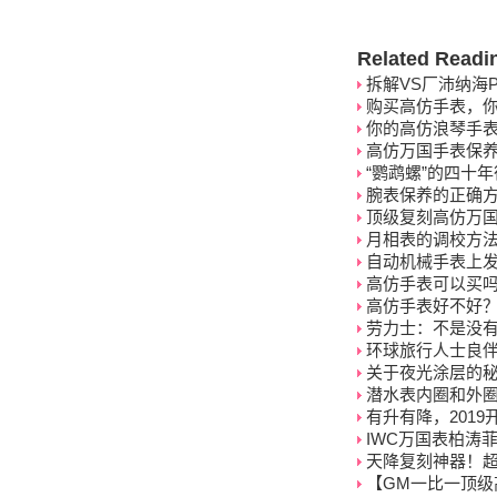
Related Readi
拆解VS厂沛纳海P
购买高仿手表，
你的高仿浪琴手表
高仿万国手表保
“鹦鹉螺”的四十
腕表保养的正确
顶级复刻高仿万
月相表的调校方
自动机械手表上
高仿手表可以买
高仿手表好不好
劳力士：不是没
环球旅行人士良伴
关于夜光涂层的
潜水表内圈和外
有升有降，201
IWC万国表柏涛菲
天降复刻神器！超
【GM一比一顶级高仿