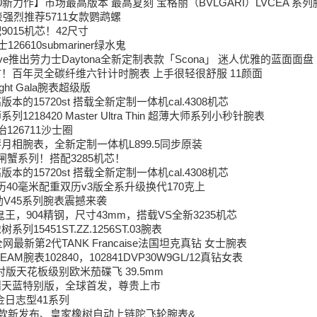
y2020新力作】市场最高版本 最高复刻 宝格丽（BVLGARI）LVCEA 系
表强烈推荐5711女款鹦鹉螺
015机芯！42尺寸
士126610submariner绿水鬼
 Genève推出劳力士Daytona全新定制表款「Scona」 迷人优雅的蓝面面盘
！百年灵全碳纤维六针计时腕表 上手很轻很舒服 11颜面
ight Gala腕表超级版
本的15720st 搭载全新定制一体机cal.4308机芯
1218420 Master Ultra Thin 超薄大师系列小秒针腕表
126711沙士圈
月相腕表，全新定制一体机L899.5同步原装
闸蟹系列！搭配3285机芯！
本的15720st 搭载全新定制一体机cal.4308机芯
历40毫米配重双历v3版全系升级换代170克上
勒V45系列腕表震撼来袭
王，904精钢，尺寸43mm，搭载VS全新3235机芯
列15451ST.ZZ.1256ST.03腕表
网最新第2代TANK Francaise法国坦克真钻 女士腕表
REAM腕表102840，102841DVP30W9GL/12真钻女表
ry 对版天花板级别欧米茄碟飞 39.5mm
晴天蓝特别版，全球首发，尊贵上市
金日志型41系列
新款新发布、皇家橡树自动上链陀飞轮腕表&