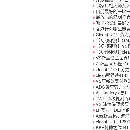
积家月相大师系列Q
目前最好的一比
最放心的复刻手
哪里能买到最好
香港什么哪里能
Clean厂/C厂
【视频评测】GM厂
【视频评测】YS
【视频评测】clea
VS新品浅蓝世界
Zf新品 可乐圈4
clean厂4131 
clean熊猫迪41
VS厂新款复刻欧米茄海
ADG镂空劳力士迪
A+ Factory 
TW厂顶级复刻百达翡
VS 沛纳海顶级复刻高
LF真力时DEFY
Aps新品 iwc 
clean厂 c厂 1
BBF封神之作441