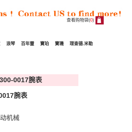
查看购物袋(
0
)
0
家
浪琴
百年靈
寶珀
寶璣
理查德.米勒
0-0017腕表
017腕表
自动机械