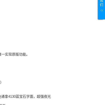
我
们
业内唯一实现原版功能。
 ​
镂空迪通拿4130蓝宝石字面，超强夜光