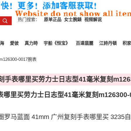
热门搜索：
原单正品
女士腕錶
视频解说
海
愛彼
真力時
宇舶《恒宝》
百達翡麗
江詩丹頓
积
6300-0017腕表
刻手表哪里买劳力士日志型41毫米复刻m12630
哪里买劳力士日志型41毫米复刻m126300-0
光圈罗马蓝面 41mm
广州复刻手表哪里买
3235