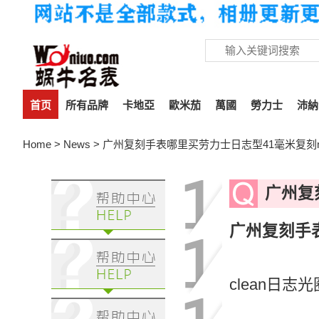
首页
所有品牌
卡地亞
歐米茄
萬國
勞力士
沛納
Home
>
News
> 广州复刻手表哪里买劳力士日志型41毫米复刻m12
广州复
广州复刻手表
clean日志