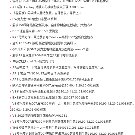
宝格丽DIVAS' DREAM腕表102840，102841DVP30W9GL/12真钻女表
A+ /易厂Factory 对版天花板级别欧米茄碟飞 39.5mm
《谷爱凌》同款晴天蓝特别版，全球首发，尊贵上市
EW劳力士18K包金日志型41系列
爱彼150周年最新款新发布、皇家橡树自动上链陀飞轮腕表&
BBR 理查德米勒rm055 V3 黑陶瓷
PPF再添力作，百达翡丽为Calatrava系列6007全新白金腕表
全新ABF V45 游艇 新款原版复刻钢带 完美细节
QF 最新研发GMT 劳力士格林尼治真双面陶瓷clean V3圈口
爱彼AP皇家橡树26048离岸型37爱计时机械腕表
JB劳力士Label Noir蚝式陀飞轮
AF超神之作，卡地亚伦敦男表系列优雅登场，简约儒雅尽显非凡气度
AF 卡地亚 TANK MUST超神巨作 火爆来袭
APS万国高仿手表新葡七顶级复刻手表IW501701钢带版腕表
欧米茄青铜金钛网带复刻007海马系列210.90.42.20.10.001腕表
VS新品欧米茄海马绿松石复刻手表220.10.41.21.03.006腕表
EXE劳力士游艇名仕型全钛复刻手表m226627-0001腕表
VS欧米茄新品007海马300青铜一比一复刻手表欧米茄海马系列210.90.42.20.01.003腕表
210.92.42.20.01.003腕表
VS 2025沛纳海复刻手表新品PAM01681
VS欧米茄007海马300青铜金无暇赴死复刻手表210.90.42.20.01.003腕表
THB爱彼皇家橡树一比一复刻手表15407BC.GG.1224BC.01腕表
VS欧米茄青铜金绿面007无暇赴死海马300超级复刻手表210.90.42.20.10.001腕表