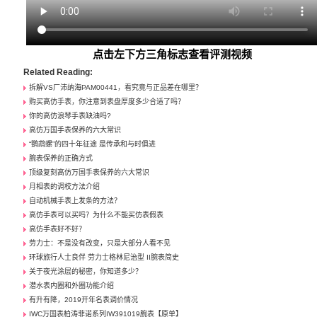
点击左下方三角标志查看评测视频
Related Reading:
拆解VS厂沛纳海PAM00441，看究竟与正品差在哪里？
购买高仿手表，你注意到表盘厚度多少合适了吗？
你的高仿浪琴手表缺油吗?
高仿万国手表保养的六大常识
“鹦鹉螺”的四十年征途 是传承和与时俱进
腕表保养的正确方式
顶级复刻高仿万国手表保养的六大常识
月相表的调校方法介绍
自动机械手表上发条的方法？
高仿手表可以买吗？为什么不能买仿表假表
高仿手表好不好？
劳力士：不是没有改变，只是大部分人看不见
环球旅行人士良伴 劳力士格林尼治型 II腕表简史
关于夜光涂层的秘密，你知道多少？
潜水表内圈和外圈功能介绍
有升有降，2019开年名表调价情况
IWC万国表柏涛菲诺系列IW391019腕表【原单】