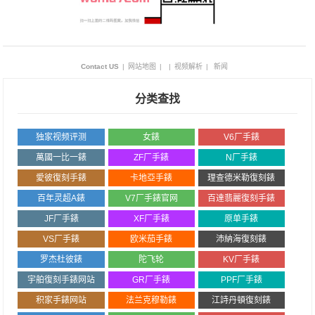
Contact US
|
网站地图
|
|
视频解析
|
新闻
分类查找
独家视频评测
女錶
V6厂手錶
萬國一比一錶
ZF厂手錶
N厂手錶
愛彼復刻手錶
卡地亞手錶
理查德米勒復刻錶
百年灵超A錶
V7厂手錶官网
百達翡麗復刻手錶
JF厂手錶
XF厂手錶
原单手錶
VS厂手錶
欧米茄手錶
沛納海復刻錶
罗杰杜彼錶
陀飞轮
KV厂手錶
宇舶復刻手錶网站
GR厂手錶
PPF厂手錶
积家手錶网站
法兰克穆勒錶
江詩丹頓復刻錶