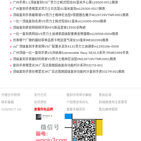
广州手表1:1顶级复刻VS厂劳力士蚝式恒动36毫米开心果126000-0011腕表
广州复刻手表哪里买劳力士日志型41毫米复刻m126300-0017腕表
顶级复刻手表最靠谱VS劳力士格林尼治型II雪碧圈左撇子M126729VTNR-0001腕表
一比一顶级复刻名表VS劳力士蚝式恒动41毫米m124300-0004腕表
顶级复刻表官网视频评测APS新品爱彼15500全陶瓷
一比一复刻表网站VS劳力士迪通拿超级配重黄金熊猫眼m126508-0004腕表
仿表哪个厂做的最好原单品质卡地亚蓝气球女33毫米WE902066腕表
vs厂顶级复刻手表官网VS厂配重水泥灰4131劳力士迪通拿m126519ln-0006
广州顶级一比一复刻手表VS沛纳海Submersible Navy SEALS系列 PAM01669手表
顶级复刻手表最好的商家VS劳力士格林尼治型IIM126729VTNR-0001腕表
复刻手表哪里买3K厂百达翡丽超级复杂功能时计系列5327G-001
顶级复刻手表在哪里买3K厂百达翡丽超级复杂功能时计复刻手表5327R-001腕表
代理合作原则
支付方式
復刻市场常识解秘
售前必读
联系客服
出货质检
介绍朋友有好礼
机械錶使用注意事项
CONTACT US
查看所有品牌
重要手錶百科
售后维修细则