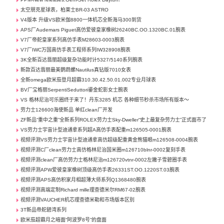
太空朋克星球表，柏莱士BR-03 ASTRO
V4版本 升级VS欧米伽8800一体机芯全新海马300到货
APS厂Audemars Piguet高仿爱彼皇家橡树26240BC.OO.1320BC.01腕表
V7厂帝舵皇家系列高仿手表M28603-0003腕表
V7厂IWC万国高仿手表工程师系列IW328908腕表
3K全新百达翡丽超级复杂功能时计5327/5140系列腕表
新款百达翡丽最美鹦鹉螺Nautilus真钻版7010女表
全新omega欧米茄登月超霸310.30.42.50.01.002专业月球表
BV厂宝格丽SerpentiSeduttori鎏金蛇影女士腕表
VS 格林尼治可乐圈终于来了！丹东3285 机芯 各种细节秒杀市场所有版本～
劳力士126600海使新品 单红clean厂开发
ZF新品“重中之重”全新系列ROLEX劳力士Sky-Dweller“史上最复杂劳力士”正式面市了
VS劳力士宇宙计型迪通拿系列超A高仿手表配重m126505-0001腕表
视频评测VS劳力士宇宙计型迪通拿高仿超级配重黄金熊猫眼m126508-0004腕表
视频评测C厂clean劳力士高仿格林尼治国米圈m126710blnr-0002复刻手表
视频评测clean厂高仿劳力士格林尼治m126720vtnr-0002左撇子雪碧圈手表
视频评测APW爱彼皇家橡树顶级高仿手表26331ST.OO.1220ST.03腕表
视频评测APS高仿积家月相超薄大师系列Q1368480腕表
视频评测高端定制Richard mille理查德米尔RM67-02腕表
视频评测VAUCHER机芯理查德米勒和市场版本区别
3T新品帝舵碧湾系列
欧米茄超霸月之暗面“阿波罗8号”的盘面