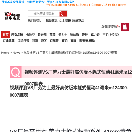
热门搜索：
视频解说
女士腕錶
原单正品
查看购物袋(
0
)
0
首页
所有品牌
卡地亞
歐米茄
萬國
勞力士
沛納海
愛彼
真力時
宇舶《恒宝》
百達翡麗
江詩丹頓
积家
浪琴
百年靈
寶珀
寶璣
理查德.米勒
Home
>
News
> 视频评测VS厂劳力士最好高仿版本蚝式恒动41毫米m124300-0007腕表
视频评测VS厂劳力士最好高仿版本蚝式恒动41毫米m1243
0007腕表
视频评测VS厂劳力士最好高仿版本蚝式恒动41毫米m124300-
0007腕表
VS厂最高版本 劳力士蚝式恒动系列 41mm黄色