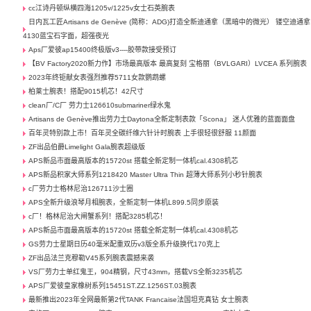
cc江诗丹顿纵横四海1205v/1225v女士石英腕表
日内瓦工匠Artisans de Genève (简称：ADG)打造全新迪通拿（黑暗中的微光） 镂空迪通拿
4130蓝宝石字面，超强夜光
Aps厂爱彼ap15400终极版v3----胶带款接受预订
【BV Factory2020新力作】市场最高版本 最高复刻 宝格丽（BVLGARI）LVCEA 系列腕表
2023年终钜献女表强烈推荐5711女款鹦鹉螺
柏莱士腕表！搭配9015机芯！42尺寸
clean厂/C厂 劳力士126610submariner绿水鬼
Artisans de Genève推出劳力士Daytona全新定制表款「Scona」 迷人优雅的蓝面面盘
百年灵特别款上市！百年灵全碳纤维六针计时腕表 上手很轻很舒服 11颜面
ZF出品伯爵Limelight Gala腕表超级版
APS新品市面最高版本的15720st 搭载全新定制一体机cal.4308机芯
APS新品积家大师系列1218420 Master Ultra Thin 超薄大师系列小秒针腕表
c厂劳力士格林尼治126711沙士圈
APS全新升级浪琴月相腕表，全新定制一体机L899.5同步原装
c厂！格林尼治大闸蟹系列！搭配3285机芯！
APS新品市面最高版本的15720st 搭载全新定制一体机cal.4308机芯
GS劳力士星期日历40毫米配重双历v3版全系升级换代170克上
ZF出品法兰克穆勒V45系列腕表震撼来袭
VS厂劳力士单红鬼王，904精钢，尺寸43mm，搭载VS全新3235机芯
APS厂爱彼皇家橡树系列15451ST.ZZ.1256ST.03腕表
最新推出2023年全网最新第2代TANK Francaise法国坦克真钻 女士腕表