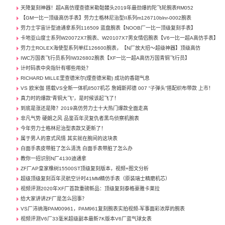
天降复刻神器！超A高仿理查德米勒骷髅头2019年最劲爆的陀飞轮腕表RM052
【GM一比一顶级高仿手表】劳力士格林尼治型II系列m126710blnr-0002腕表
劳力士宇宙计型迪通拿系列116509 蓝盘腕表【NOOB厂一比一顶级复刻手表】
卡地亚山度士系列W20072X7腕表、W20107X7男女情侣腕表【V6一比一超A高仿手表】
劳力士ROLEX海使型系列单红126600腕表，【N厂放大招～超级神器】顶级高仿
IWC万国表飞行员系列IW326802腕表【XF一比一超A高仿万国青铜飞行员】
计时码表中央指针有哪些用处？
RICHARD MILLE里查德米尔(理查德米勒) 成功的香甜气息
VS 欧米伽 搭载VS全新一体机8507机芯 詹姆斯邦德 007 “子弹头”搭配织布带款 上市！
真力时的爆款“青铜大飞”，是时候该起飞了！
到底是涨还是降？2019高仿劳力士十大热门爆款全面走高
非凡气势 硬朗之风 品鉴百年灵复仇者黑鸟侦察机腕表
今年劳力士格林尼治型表款又更新了！
属于男人的意式风情 其实就在腕间的这块表
白面手表皮带脏了怎么清洗 白面手表带脏了怎么办
教你一招识别N厂4130迪通拿
ZF厂AP皇家橡树15500ST顶级复刻版本，视频+图文分析
超级顶级复刻百年灵航空计时41MM精仿手表（原装瑞士精磨机芯）
视频评测2020年XF厂首款重磅新品：顶级复刻泰格豪雅卡莱拉
给大家讲讲ZF厂是怎么回事？
VS厂沛纳海PAM00961，PAM961复刻腕表实拍视频-军事面彩浓厚的腕表
视频评测V6厂33毫米超级副本最新7K版本V6厂蓝气球女表