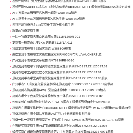
视频评测VS厂劳力士最好高仿版本蚝式恒动41毫米m124300-0007腕表
视频评测VAUCHER机芯AET定制高仿手表RICHARD MILLE理查德米勒RM055蓝宝石表壳
APS万国IWC葡萄牙高仿葡七钢带IW501704腕表
APS新葡七IWC万国葡萄牙超A高仿手表IW501702腕表
视频评测顶级包金18k梵克雅宝四叶草小花手链
靠谱的顶级复刻手表
一比一顶级复刻名表百达翡丽女表7118/1200R-001
复刻表一般寿命几年3K女鹦鹉螺7118/1A-011
顶级复刻表在哪个网站买靠谱IW388306腕表
高端复刻手表在哪里买高端独家定制RM055阿布扎比VAUCHER机芯
广州复刻手表哪里买帝舵碧湾M79830RB-0010
顶级复刻表在哪个网站买靠谱爱彼皇家橡树系列15451ST.ZZ.1256ST.01
复刻表在哪里买比较放心爱彼皇家橡树系列15451ST.ZZ.1256ST.01
顶级复刻手表哪里买靠谱爱彼皇家橡树系列15451ST.ZZ.1256ST.03腕表
广州手表1:1顶级复刻爱彼皇家橡树顶级复刻15500ST.OO.1220ST.01皮带款
顶级复刻表购买渠道APS厂爱彼皇家橡树15500ST.OO.1220ST.03腕表
复刻表哪个平台买爱彼皇家橡树灰面一体机15500ST.OO.1220ST.02
如何买到广州最顶级复刻表V7厂IWC万国表工程师系列绿面金针IW328908
复刻表在哪里买比较放心RICHARD MILLE理查米尔手表型号RM 67-02最薄8mm 最轻39克
顶级复刻表在哪个网站买靠谱VS厂劳力士日志顶级复刻手表
顶级一比一复刻手表哪家好M+厂柏莱士INSTRUMENTS系列BR03A-BL-CE/SRB腕表
在哪能买到复刻手表VS厂欧米茄海马世界时600米215.92.46.22.01.006
如何买到广州最顶级复刻表包金劳力士星期日历型绿松石m128238-0071腕表