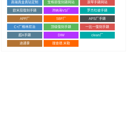
高端真金真钻定制
宝格丽復刻錶网站
浪琴手錶网站
欧米茄復刻手錶
沛納海VS厂
罗杰杜彼手錶
APF厂
SBF厂
APS厂手錶
C+厂格林尼治
顶级復刻手錶
一比一復刻手錶
超A手錶
DIW
clean厂
迪通拿
理查德.米勒