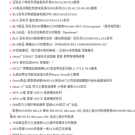
宝珀五十噚系列顶级复刻手表5054-0130-01S腕表
VS新品无暇赴死欧米茄海马300系列210.30.42.20.06.002腕表
BLS百年灵陶瓷超级机械计时 AB0136161C1A1
BLS 百年灵 复仇者SB01474A1C1X1系列
BLS新品 百年灵BN5璞雅B01计时腕表Premier B01 Chronograph （吴彦祖同款）
BLS出品：百年灵全新航空计时腕表（Navitimer）
BLS 百年灵R28新款横空出世（推出新高度）百年灵A10380101L1A1系列
BLS新品 璞雅B01计时腕表42（PREMIER B01 CHRONOGRAPH 42）
ZF经典重现，现代潜水表的鼻祖—-宝珀50寻终极版 涅槃重生
clean厂226627 五级钛合金游艇 首家 表带穿插陶瓷管
APS 复刻宝珀6654 玫瑰金！！
GS工厂再攀复刻高峰精心打造浪琴名匠月相L2.773.4.78.6腕表
3s真钻带证书欧米茄海马系列Aqua Terra女士腕表
Sonic新品:理查德米勒RM35-01来自AET公司改装隐藏版升级水晶玻璃系列
clean c厂出品 劳力士黄金迪通拿 小怪兽 最新4131机芯
APS v2版 爱彼 26574 皇家橡树系列
APS v2版 爱彼 26574 皇家橡树系列
DIW劳力士碳纤维迪通拿 超级4130机芯 N厂出品
新表RICHARD MILLE 推出 RM 65-01 McLaren W1 自动上链计时码表新表RICHARD MILL
推出 RM 65-01 McLaren W1 自动上链计时码表
THB新品劳力士迪通拿4131版传奇赛车计时腕表
APS爱彼15400终极版一体3120机芯全家福
PPM-New releases.Gem-Set Rolex Dayton!