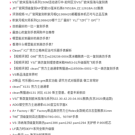
VS厂欧米茄海马系列150M活动进行中-如何区分VS厂欧米茄海马复刻表
JF厂官网顶级复刻AP爱彼33毫米石英67651BA.ZZ.1261BA.02腕表
评测视频-YL厂官网复刻积家月相Q1368420颠覆版本机芯可与正品互换
积家月相大师系列Q1368420哪个工厂最好？YL厂?ZF厂？GF厂？
目前最好的一比一复刻手表
最放心的复刻手表网购平台推荐
哪里能买到最好的高仿手表？
香港什么哪里能买到高仿手表？
Clean厂/C厂劳力士格林尼治可乐圈手表解析
【视频评测】GM厂劳力士m228238-0004黑冰糖腕表一比一复刻高仿手表
【视频评测】YS厂高仿复刻理查德米勒RM53-01升级版陀飞轮手表
【视频评测】clean厂劳力士迪通拿熊猫迪m116500ln-0001一比一高仿复刻手表
VS新品浅蓝世界时
Zf新品 可乐圈41mm gmt真实功能 调节方式对版原装 做工非常好
clean厂4131 劳力士迪通拿
clean熊猫迪4131 对比 4130 新王登基，老皇丰采依旧
VS厂新款复刻欧米茄海马系列522.30.42.20.04.001腕表(东京2020奥运款)
ADG镂空劳力士迪通拿4130蓝宝石字面X
A+ Factory / 易厂 Factory新品高仿劳力士Rolex女款蚝式日志型腕表31mm
TW厂顶级复刻百达翡丽5078G-001，5078P手表
VS 沛纳海顶级复刻高仿pam1386 pam1292 pam1294 无护桥 P.900机芯
LF真力时DEFY系列全新升级版
Aps新品 iwc 海洋计时库斯托