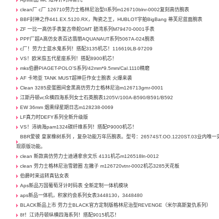
clean厂 c厂 126710劳力士格林尼治型II系列m126710blnr-0002复刻高仿腕表
BBF封神之作441.EX.5120.RX，陶瓷之王，HUBLOT宇舶BigBang 蒂芙尼蓝面腕表
ZF 一比一高仿手表复古帝舵GMT 碧湾系列M79470-0001手表
PPF厂超A高仿女表百达翡丽AQUANAUT系列5067A-024腕表
c厂！劳力士蓝水鬼系列！搭配3135机芯！116619LB-97209
VS！欧米茄五代星座系列！搭配8900机芯！
mks伯爵PIAGET-POLO’S系列/42mm*9.5mm/Cal.1110精磨
AF 卡地亚 TANK MUST超神巨作女士腕表 火爆来袭
Clean 3285皮蛋圈间金黑高仿劳力士格林尼治m126713grnr-0001
江斯丹顿vc众横四海系列女士石英腕表1205V/100A-B590/B591/B592
EW 36mm 烟熏绿星期日志m128238-0069
LF真力时DEFY系列全新升级版
VS！沛纳海pam1324碳纤维系列！搭配P9000机芯！
BBR爱彼 皇家橡树系列 ，复杂功能万年历腕表。型号：26574ST.OO.1220ST.03业内唯一
现原版功能。
clean 新款高仿劳力士迪通拿余文乐 4131机芯m126518ln-0012
clean 劳力士格林尼治雪碧圈 左撇子 m126720vtnr-0002机芯3285天花板
伯爵时来运转真钻女表
Aps新品万国葡萄牙计时码表 全新定制一体机模块
aps新品一体机，积家约会系列女表3448130，3448480
BLACK新品上市 劳力士BLACK官方定制版格林尼治型REVENGE（米尔高斯复仇系列） ​
8f！江诗丹顿纵横四海系列！搭配9015机芯！