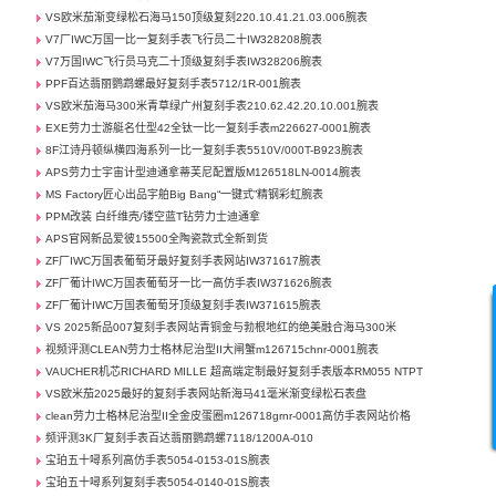
VS欧米茄渐变绿松石海马150顶级复刻220.10.41.21.03.006腕表
V7厂IWC万国一比一复刻手表飞行员二十IW328208腕表
V7万国IWC飞行员马克二十顶级复刻手表IW328206腕表
PPF百达翡丽鹦鹉螺最好复刻手表5712/1R-001腕表
VS欧米茄海马300米青草绿广州复刻手表210.62.42.20.10.001腕表
EXE劳力士游艇名仕型42全钛一比一复刻手表m226627-0001腕表
8F江诗丹顿纵横四海系列一比一复刻手表5510V/000T-B923腕表
APS劳力士宇宙计型迪通拿蒂芙尼配置版M126518LN-0014腕表
MS Factory匠心出品宇舶Big Bang“一键式”精钢彩虹腕表
PPM改装 白纤维壳/镂空蓝T钻劳力士迪通拿
APS官网新品爱彼15500全陶瓷款式全新到货
ZF厂IWC万国表葡萄牙最好复刻手表网站IW371617腕表
ZF厂葡计IWC万国表葡萄牙一比一高仿手表IW371626腕表
ZF厂葡计IWC万国表葡萄牙顶级复刻手表IW371615腕表
VS 2025新品007复刻手表网站青铜金与勃根地红的绝美融合海马300米
视频评测CLEAN劳力士格林尼治型II大闸蟹m126715chnr-0001腕表
VAUCHER机芯RICHARD MILLE 超高端定制最好复刻手表版本RM055 NTPT
VS欧米茄2025最好的复刻手表网站新海马41毫米渐变绿松石表盘
clean劳力士格林尼治型II全金皮蛋圈m126718grnr-0001高仿手表网站价格
频评测3K厂复刻手表百达翡丽鹦鹉螺7118/1200A-010
宝珀五十噚系列高仿手表5054-0153-01S腕表
宝珀五十噚系列复刻手表5054-0140-01S腕表