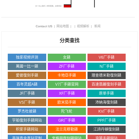
Contact US
|
网站地图
|
|
视频解析
|
新闻
分类查找
独家视频评测
女錶
V6厂手錶
萬國一比一錶
ZF厂手錶
N厂手錶
愛彼復刻手錶
卡地亞手錶
理查德米勒復刻錶
百年灵超A錶
V7厂手錶官网
百達翡麗復刻手錶
JF厂手錶
XF厂手錶
原单手錶
VS厂手錶
欧米茄手錶
沛納海復刻錶
罗杰杜彼錶
陀飞轮
KV厂手錶
宇舶復刻手錶网站
GR厂手錶
PPF厂手錶
积家手錶网站
法兰克穆勒錶
江詩丹頓復刻錶
高端真金真钻定制
宝格丽復刻錶网站
浪琴手錶网站