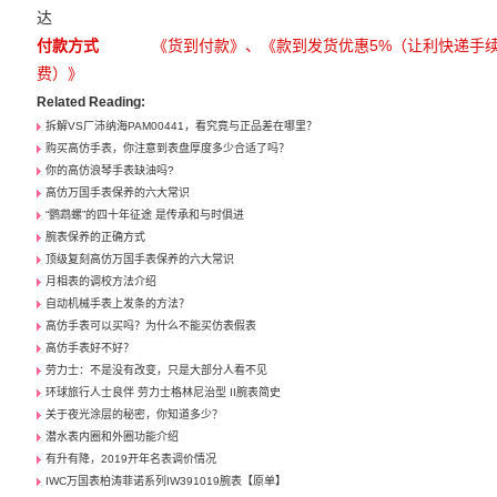
达
付款方式
《货到付款》、《款到发货优惠5%（让利快递手
费）》
Related Reading:
拆解VS厂沛纳海PAM00441，看究竟与正品差在哪里？
购买高仿手表，你注意到表盘厚度多少合适了吗？
你的高仿浪琴手表缺油吗?
高仿万国手表保养的六大常识
“鹦鹉螺”的四十年征途 是传承和与时俱进
腕表保养的正确方式
顶级复刻高仿万国手表保养的六大常识
月相表的调校方法介绍
自动机械手表上发条的方法？
高仿手表可以买吗？为什么不能买仿表假表
高仿手表好不好？
劳力士：不是没有改变，只是大部分人看不见
环球旅行人士良伴 劳力士格林尼治型 II腕表简史
关于夜光涂层的秘密，你知道多少？
潜水表内圈和外圈功能介绍
有升有降，2019开年名表调价情况
IWC万国表柏涛菲诺系列IW391019腕表【原单】