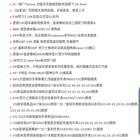
A+ /易厂Factory 对版天花板级别欧米茄碟飞 39.5mm
《谷爱凌》同款晴天蓝特别版，全球首发，尊贵上市
EW劳力士18K包金日志型41系列
爱彼150周年最新款新发布、皇家橡树自动上链陀飞轮腕表&
BBR 理查德米勒rm055 V3 黑陶瓷
PPF再添力作，百达翡丽为Calatrava系列6007全新白金腕表
全新ABF V45 游艇 新款原版复刻钢带 完美细节
QF 最新研发GMT 劳力士格林尼治真双面陶瓷clean V3圈口
爱彼AP皇家橡树26048离岸型37爱计时机械腕表
JB劳力士Label Noir蚝式陀飞轮
AF超神之作，卡地亚伦敦男表系列优雅登场，简约儒雅尽显非凡气度
AF 卡地亚 TANK MUST超神巨作 火爆来袭
APS万国高仿手表新葡七顶级复刻手表IW501701钢带版腕表
欧米茄青铜金钛网带复刻007海马系列210.90.42.20.10.001腕表
VS新品欧米茄海马绿松石复刻手表220.10.41.21.03.006腕表
EXE劳力士游艇名仕型全钛复刻手表m226627-0001腕表
VS欧米茄新品007海马300青铜一比一复刻手表欧米茄海马系列210.90.42.20.01.003腕表
210.92.42.20.01.003腕表
VS 2025沛纳海复刻手表新品PAM01681
VS欧米茄007海马300青铜金无暇赴死复刻手表210.90.42.20.01.003腕表
THB爱彼皇家橡树一比一复刻手表15407BC.GG.1224BC.01腕表
VS欧米茄青铜金绿面007无暇赴死海马300超级复刻手表210.90.42.20.10.001腕表