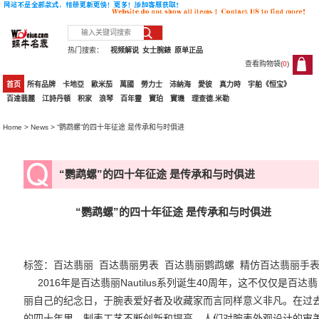
热门搜索：
视频解说
女士腕錶
原单正品
查看购物袋(
0
)
0
首页
所有品牌
卡地亞
歐米茄
萬國
勞力士
沛納海
愛彼
真力時
宇舶《恒宝》
百達翡麗
江詩丹頓
积家
浪琴
百年靈
寶珀
寶璣
理查德.米勒
Home
>
News
> “鹦鹉螺”的四十年征途 是传承和与时俱进
“鹦鹉螺”的四十年征途 是传承和与时俱进
“鹦鹉螺”的四十年征途 是传承和与时俱进
标签：
百达翡丽
百达翡丽男表
百达翡丽鹦鹉螺
精仿百达翡丽手
2016年是百达翡丽Nautilus系列诞生40周年，这不仅仅是百达翡
丽自己的纪念日，于腕表爱好者及收藏家而言同样意义非凡。在过
的四十年里，制表工艺不断创新和提高，人们对腕表外观设计的审