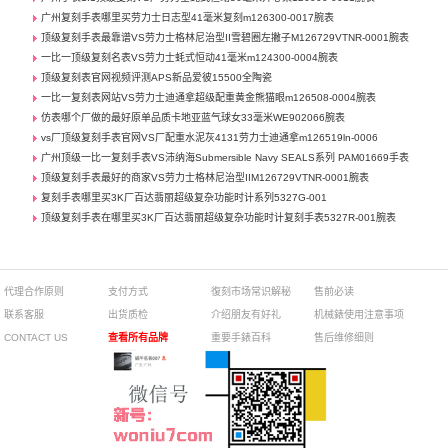
广州复刻手表哪里买劳力士日志型41毫米复刻m126300-0017腕表
顶级复刻手表最靠谱VS劳力士格林尼治型II雪碧圈左撇子M126729VTNR-0001腕表
一比一顶级复刻名表VS劳力士蚝式恒动41毫米m124300-0004腕表
顶级复刻表官网视频评测APS新品爱彼15500全陶瓷
一比一复刻表网站VS劳力士迪通拿超级配重黄金熊猫眼m126508-0004腕表
仿表哪个厂做的最好原单品质卡地亚蓝气球女33毫米WE902066腕表
vs厂顶级复刻手表官网VS厂配重水泥灰4131劳力士迪通拿m126519ln-0006
广州顶级一比一复刻手表VS沛纳海Submersible Navy SEALS系列 PAM01669手表
顶级复刻手表最好的商家VS劳力士格林尼治型IIM126729VTNR-0001腕表
复刻手表哪里买3K厂百达翡丽超级复杂功能时计系列5327G-001
顶级复刻手表在哪里买3K厂百达翡丽超级复杂功能时计复刻手表5327R-001腕表
代理合作原则
支付方式
復刻市场常识解秘
售前必读
联系客服
出货质检
介绍朋友有好礼
机械錶使用注意事项
CONTACT US
查看所有品牌
重要手錶百科
售后维修细则