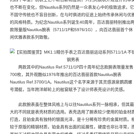
也不断在变化，但Nautilus系列仍然是一众表友心中的极致追求，
不固守传统也不盲目创新，在与时俱进的征途上始终传承休闲与优
的风格特质。为纪念Nautilus系列诞生40周年，百达翡丽特别推出
款限量版Nautilus腕表（5711/1P和5976/1G），向百达翡丽首个休
闲优雅表款系列致敬。
两款其中的Nautilus Ref.5711/1P四十周年纪念款腕表限量发售
700枚，其外观酷似1976年推出的百达翡丽首款Nautilus腕表
Nautilus Ref.3700/1A。Nautilus这个名字来源于其灵感源泉鹦鹉螺
号潜艇，当年跨洋邮轮上的舷窗赋予了设计师表壳设计的灵感。
此款腕表虽在整体风格上与以往Nautilus系列一脉相承，但其
大的不同就是表壳材质的选用。表壳选用了腕表较少使用的铂金材
打造，且铂金具有独特的银面光泽，是十分稀有珍贵的金属材质。
较于原版的精钢材质，铂金具有出面的延展性，硬度也非比寻常，