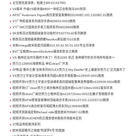
太空朋克星球表，柏莱士BR-03 ASTRO
V4版本 升级VS欧米伽8800一体机芯全新海马300到货
APS厂Audemars Piguet高仿爱彼皇家橡树26240BC.OO.1320BC.01腕表
V7厂帝舵皇家系列高仿手表M28603-0003腕表
V7厂IWC万国高仿手表工程师系列IW328908腕表
3K全新百达翡丽超级复杂功能时计5327/5140系列腕表
新款百达翡丽最美鹦鹉螺Nautilus真钻版7010女表
全新omega欧米茄登月超霸310.30.42.50.01.002专业月球表
BV厂宝格丽SerpentiSeduttori鎏金蛇影女士腕表
VS 格林尼治可乐圈终于来了！丹东3285 机芯 各种细节秒杀市场所有版本～
劳力士126600海使新品 单红clean厂开发
ZF新品“重中之重”全新系列ROLEX劳力士Sky-Dweller“史上最复杂劳力士”正式面市了
VS劳力士宇宙计型迪通拿系列超A高仿手表配重m126505-0001腕表
视频评测VS劳力士宇宙计型迪通拿高仿超级配重黄金熊猫眼m126508-0004腕表
视频评测C厂clean劳力士高仿格林尼治国米圈m126710blnr-0002复刻手表
视频评测clean厂高仿劳力士格林尼治m126720vtnr-0002左撇子雪碧圈手表
视频评测APW爱彼皇家橡树顶级高仿手表26331ST.OO.1220ST.03腕表
视频评测APS高仿积家月相超薄大师系列Q1368480腕表
视频评测高端定制Richard mille理查德米尔RM67-02腕表
视频评测VAUCHER机芯理查德米勒和市场版本区别
3T新品帝舵碧湾系列
欧米茄超霸月之暗面“阿波罗8号”的盘面