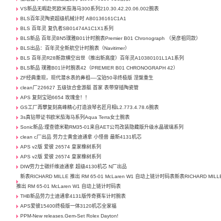
VS新品无暇赴死欧米茄海马300系列210.30.42.20.06.002腕表
BLS百年灵陶瓷超级机械计时 AB0136161C1A1
BLS 百年灵 复仇者SB01474A1C1X1系列
BLS新品 百年灵BN5璞雅B01计时腕表Premier B01 Chronograph （吴彦祖同款）
BLS出品：百年灵全新航空计时腕表（Navitimer）
BLS 百年灵R28新款横空出世（推出新高度）百年灵A10380101L1A1系列
BLS新品 璞雅B01计时腕表42（PREMIER B01 CHRONOGRAPH 42）
ZF经典重现，现代潜水表的鼻祖—-宝珀50寻终极版 涅槃重生
clean厂226627 五级钛合金游艇 首家 表带穿插陶瓷管
APS 复刻宝珀6654 玫瑰金！！
GS工厂再攀复刻高峰精心打造浪琴名匠月相L2.773.4.78.6腕表
3s真钻带证书欧米茄海马系列Aqua Terra女士腕表
Sonic新品:理查德米勒RM35-01来自AET公司改装隐藏版升级水晶玻璃系列
clean c厂出品 劳力士黄金迪通拿 小怪兽 最新4131机芯
APS v2版 爱彼 26574 皇家橡树系列
APS v2版 爱彼 26574 皇家橡树系列
DIW劳力士碳纤维迪通拿 超级4130机芯 N厂出品
新表RICHARD MILLE 推出 RM 65-01 McLaren W1 自动上链计时码表新表RICHARD MILL
推出 RM 65-01 McLaren W1 自动上链计时码表
THB新品劳力士迪通拿4131版传奇赛车计时腕表
APS爱彼15400终极版一体3120机芯全家福
PPM-New releases.Gem-Set Rolex Dayton!