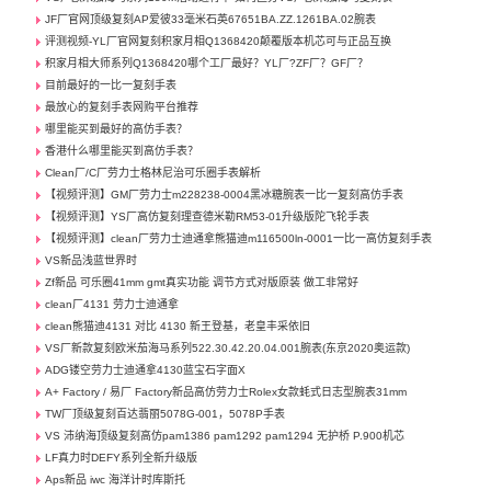
JF厂官网顶级复刻AP爱彼33毫米石英67651BA.ZZ.1261BA.02腕表
评测视频-YL厂官网复刻积家月相Q1368420颠覆版本机芯可与正品互换
积家月相大师系列Q1368420哪个工厂最好？YL厂?ZF厂？GF厂？
目前最好的一比一复刻手表
最放心的复刻手表网购平台推荐
哪里能买到最好的高仿手表？
香港什么哪里能买到高仿手表？
Clean厂/C厂劳力士格林尼治可乐圈手表解析
【视频评测】GM厂劳力士m228238-0004黑冰糖腕表一比一复刻高仿手表
【视频评测】YS厂高仿复刻理查德米勒RM53-01升级版陀飞轮手表
【视频评测】clean厂劳力士迪通拿熊猫迪m116500ln-0001一比一高仿复刻手表
VS新品浅蓝世界时
Zf新品 可乐圈41mm gmt真实功能 调节方式对版原装 做工非常好
clean厂4131 劳力士迪通拿
clean熊猫迪4131 对比 4130 新王登基，老皇丰采依旧
VS厂新款复刻欧米茄海马系列522.30.42.20.04.001腕表(东京2020奥运款)
ADG镂空劳力士迪通拿4130蓝宝石字面X
A+ Factory / 易厂 Factory新品高仿劳力士Rolex女款蚝式日志型腕表31mm
TW厂顶级复刻百达翡丽5078G-001，5078P手表
VS 沛纳海顶级复刻高仿pam1386 pam1292 pam1294 无护桥 P.900机芯
LF真力时DEFY系列全新升级版
Aps新品 iwc 海洋计时库斯托