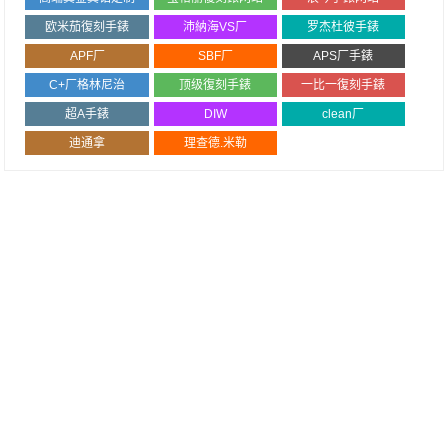
欧米茄復刻手錶
沛納海VS厂
罗杰杜彼手錶
APF厂
SBF厂
APS厂手錶
C+厂格林尼治
顶级復刻手錶
一比一復刻手錶
超A手錶
DIW
clean厂
迪通拿
理查德.米勒