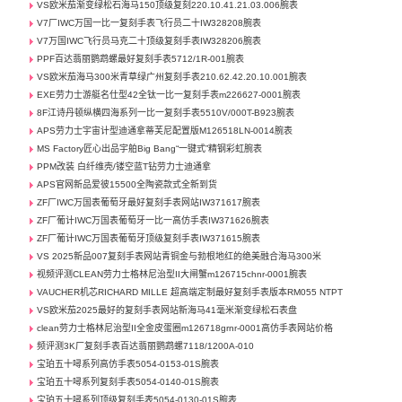
VS欧米茄渐变绿松石海马150顶级复刻220.10.41.21.03.006腕表
V7厂IWC万国一比一复刻手表飞行员二十IW328208腕表
V7万国IWC飞行员马克二十顶级复刻手表IW328206腕表
PPF百达翡丽鹦鹉螺最好复刻手表5712/1R-001腕表
VS欧米茄海马300米青草绿广州复刻手表210.62.42.20.10.001腕表
EXE劳力士游艇名仕型42全钛一比一复刻手表m226627-0001腕表
8F江诗丹顿纵横四海系列一比一复刻手表5510V/000T-B923腕表
APS劳力士宇宙计型迪通拿蒂芙尼配置版M126518LN-0014腕表
MS Factory匠心出品宇舶Big Bang“一键式”精钢彩虹腕表
PPM改装 白纤维壳/镂空蓝T钻劳力士迪通拿
APS官网新品爱彼15500全陶瓷款式全新到货
ZF厂IWC万国表葡萄牙最好复刻手表网站IW371617腕表
ZF厂葡计IWC万国表葡萄牙一比一高仿手表IW371626腕表
ZF厂葡计IWC万国表葡萄牙顶级复刻手表IW371615腕表
VS 2025新品007复刻手表网站青铜金与勃根地红的绝美融合海马300米
视频评测CLEAN劳力士格林尼治型II大闸蟹m126715chnr-0001腕表
VAUCHER机芯RICHARD MILLE 超高端定制最好复刻手表版本RM055 NTPT
VS欧米茄2025最好的复刻手表网站新海马41毫米渐变绿松石表盘
clean劳力士格林尼治型II全金皮蛋圈m126718grnr-0001高仿手表网站价格
频评测3K厂复刻手表百达翡丽鹦鹉螺7118/1200A-010
宝珀五十噚系列高仿手表5054-0153-01S腕表
宝珀五十噚系列复刻手表5054-0140-01S腕表
宝珀五十噚系列顶级复刻手表5054-0130-01S腕表