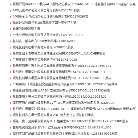
视频评测VAUCHER机芯AET定制高仿手表RICHARD MILLE理查德米勒RM055蓝宝石表壳
APS万国IWC葡萄牙高仿葡七钢带IW501704腕表
APS新葡七IWC万国葡萄牙超A高仿手表IW501702腕表
视频评测顶级包金18k梵克雅宝四叶草小花手链
靠谱的顶级复刻手表
一比一顶级复刻名表百达翡丽女表7118/1200R-001
复刻表一般寿命几年3K女鹦鹉螺7118/1A-011
顶级复刻表在哪个网站买靠谱IW388306腕表
高端复刻手表在哪里买高端独家定制RM055阿布扎比VAUCHER机芯
广州复刻手表哪里买帝舵碧湾M79830RB-0010
顶级复刻表在哪个网站买靠谱爱彼皇家橡树系列15451ST.ZZ.1256ST.01
复刻表在哪里买比较放心爱彼皇家橡树系列15451ST.ZZ.1256ST.01
顶级复刻手表哪里买靠谱爱彼皇家橡树系列15451ST.ZZ.1256ST.03腕表
广州手表1:1顶级复刻爱彼皇家橡树顶级复刻15500ST.OO.1220ST.01皮带款
顶级复刻表购买渠道APS厂爱彼皇家橡树15500ST.OO.1220ST.03腕表
复刻表哪个平台买爱彼皇家橡树灰面一体机15500ST.OO.1220ST.02
如何买到广州最顶级复刻表V7厂IWC万国表工程师系列绿面金针IW328908
复刻表在哪里买比较放心RICHARD MILLE理查米尔手表型号RM 67-02最薄8mm 最轻39克
顶级复刻表在哪个网站买靠谱VS厂劳力士日志顶级复刻手表
顶级一比一复刻手表哪家好M+厂柏莱士INSTRUMENTS系列BR03A-BL-CE/SRB腕表
在哪能买到复刻手表VS厂欧米茄海马世界时600米215.92.46.22.01.006
如何买到广州最顶级复刻表包金劳力士星期日历型绿松石m128238-0071腕表