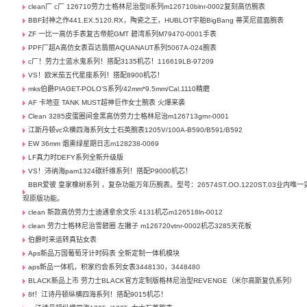
clean厂 c厂 126710劳力士格林尼治型II系列m126710blnr-0002复刻高仿腕表
BBF封神之作441.EX.5120.RX，陶瓷之王，HUBLOT宇舶BigBang 蒂芙尼蓝面腕表
ZF 一比一高仿手表复古帝舵GMT 碧湾系列M79470-0001手表
PPF厂超A高仿女表百达翡丽AQUANAUT系列5067A-024腕表
c厂！劳力士蓝水鬼系列！搭配3135机芯！116619LB-97209
VS！欧米茄五代星座系列！搭配8900机芯！
mks伯爵PIAGET-POLO’S系列/42mm*9.5mm/Cal.1110精磨
AF 卡地亚 TANK MUST超神巨作女士腕表 火爆来袭
Clean 3285皮蛋圈间金黑高仿劳力士格林尼治m126713grnr-0001
江斯丹顿vc众横四海系列女士石英腕表1205V/100A-B590/B591/B592
EW 36mm 烟熏绿星期日志m128238-0069
LF真力时DEFY系列全新升级版
VS！沛纳海pam1324碳纤维系列！搭配P9000机芯！
BBR爱彼 皇家橡树系列 ，复杂功能万年历腕表。型号：26574ST.OO.1220ST.03业内唯一
现原版功能。
clean 新款高仿劳力士迪通拿余文乐 4131机芯m126518ln-0012
clean 劳力士格林尼治雪碧圈 左撇子 m126720vtnr-0002机芯3285天花板
伯爵时来运转真钻女表
Aps新品万国葡萄牙计时码表 全新定制一体机模块
aps新品一体机，积家约会系列女表3448130，3448480
BLACK新品上市 劳力士BLACK官方定制版格林尼治型REVENGE（米尔高斯复仇系列） ​
8f！江诗丹顿纵横四海系列！搭配9015机芯！