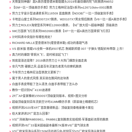
天降复刻神器！超A高仿理查德米勒骷髅头2019年最劲爆的陀飞轮腕表RM052
【GM一比一顶级高仿手表】劳力士格林尼治型II系列m126710blnr-0002腕表
劳力士宇宙计型迪通拿系列116509 蓝盘腕表【NOOB厂一比一顶级复刻手表】
卡地亚山度士系列W20072X7腕表、W20107X7男女情侣腕表【V6一比一超A高仿手表】
劳力士ROLEX海使型系列单红126600腕表，【N厂放大招～超级神器】顶级高仿
IWC万国表飞行员系列IW326802腕表【XF一比一超A高仿万国青铜飞行员】
计时码表中央指针有哪些用处？
RICHARD MILLE里查德米尔(理查德米勒) 成功的香甜气息
VS 欧米伽 搭载VS全新一体机8507机芯 詹姆斯邦德 007 “子弹头”搭配织布带款 上市！
真力时的爆款“青铜大飞”，是时候该起飞了！
到底是涨还是降？2019高仿劳力士十大热门爆款全面走高
非凡气势 硬朗之风 品鉴百年灵复仇者黑鸟侦察机腕表
今年劳力士格林尼治型表款又更新了！
属于男人的意式风情 其实就在腕间的这块表
白面手表皮带脏了怎么清洗 白面手表带脏了怎么办
教你一招识别N厂4130迪通拿
ZF厂AP皇家橡树15500ST顶级复刻版本，视频+图文分析
超级顶级复刻百年灵航空计时41MM精仿手表（原装瑞士精磨机芯）
视频评测2020年XF厂首款重磅新品：顶级复刻泰格豪雅卡莱拉
给大家讲讲ZF厂是怎么回事？
VS厂沛纳海PAM00961，PAM961复刻腕表实拍视频-军事面彩浓厚的腕表
视频评测V6厂33毫米超级副本最新7K版本V6厂蓝气球女表
VS厂欧米茄海马系列150M活动进行中-如何区分VS厂欧米茄海马复刻表