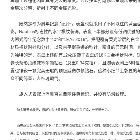
其加工过程也因此具有更大的难度。经过多重打磨修饰呈现出来的
金层次分明，折射出不同金属光彩。
既然是专为周年纪念而设计，表盘也就采用了不同以往的蓝面
彩，Nautilus标志性的水平横纹装饰，表盘下半部分设有低调优雅
内凹式周年纪念数字“40”和“1976-2016”。搭配覆有荧光涂层的白金
材质棒状时针和分针，以及带平衡重锤的秒针，精准的显示时间。
为独特的是，表盘上还配有12枚压嵌于表盘的18K白金棒状时标，
嵌长条形顶级威塞尔顿钻石（总重0.34克拉），且腕表表圈上6时位
置也镶嵌一颗完美无瑕的顶级威赛尔顿钻石。这种小细节上彰显的
众不同简直让人神魂颠倒。
旋入式表冠上浮雕百达翡丽经典标识，并设有防滑纹理。
铂金链节式表链，搭配铂金折叠表扣。通体铂金打造，分量感十足。
而在蓝宝石水晶表背下下，“表王”的精湛制表工艺呈现于眼前。搭载Cal.324 S C机芯，完
美工艺与技术的结合。夹板的日内瓦条纹装饰、边缘的倒角和抛光处理、槽口的抛光处理、金