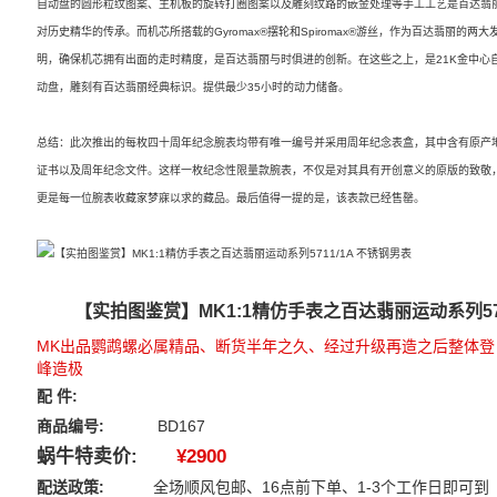
自动盘的圆形粒纹图案、主机板的旋转打圈图案以及雕刻纹路的嵌金处理等手工工艺是百达翡
对历史精华的传承。而机芯所搭载的Gyromax®摆轮和Spiromax®游丝，作为百达翡丽的两大
明，确保机芯拥有出面的走时精度，是百达翡丽与时俱进的创新。在这些之上，是21K金中心
动盘，雕刻有百达翡丽经典标识。提供最少35小时的动力储备。
总结：此次推出的每枚四十周年纪念腕表均带有唯一编号并采用周年纪念表盒，其中含有原产
证书以及周年纪念文件。这样一枚纪念性限量款腕表，不仅是对其具有开创意义的原版的致敬
更是每一位腕表收藏家梦寐以求的藏品。最后值得一提的是，该表款已经售罄。
【实拍图鉴赏】MK1:1精仿手表之百达翡丽运动系列571
MK出品鹦鹉螺必属精品、断货半年之久、经过升级再造之后整体登
峰造极
配 件:
商品编号:
BD167
蜗牛特卖价:
¥2900
配送政策:
全场顺风包邮、16点前下单、1-3个工作日即可到