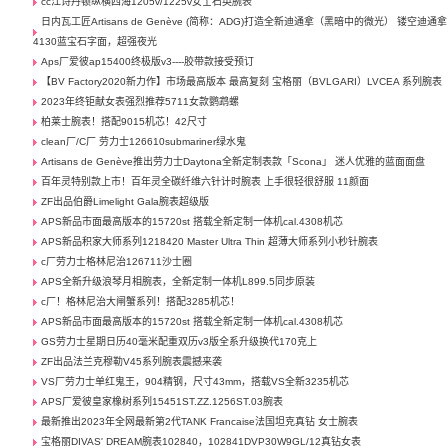
cc江诗丹顿纵横四海1205v/1225v女士石英腕表
日内瓦工匠Artisans de Genève (简称：ADG)打造全新迪通拿（黑暗中的微光） 镂空迪通拿
4130蓝宝石字面，超强夜光
Aps厂爱彼ap15400终极版v3----胶带款接受预订
【BV Factory2020新力作】市场最高版本 最高复刻 宝格丽（BVLGARI）LVCEA 系列腕表
2023年终钜献女表强烈推荐5711女款鹦鹉螺
柏莱士腕表！搭配9015机芯！42尺寸
clean厂/C厂 劳力士126610submariner绿水鬼
Artisans de Genève推出劳力士Daytona全新定制表款「Scona」 迷人优雅的蓝面面盘
百年灵特别款上市！百年灵全碳纤维六针计时腕表 上手很轻很舒服 11颜面
ZF出品伯爵Limelight Gala腕表超级版
APS新品市面最高版本的15720st 搭载全新定制一体机cal.4308机芯
APS新品积家大师系列1218420 Master Ultra Thin 超薄大师系列小秒针腕表
c厂劳力士格林尼治126711沙士圈
APS全新升级浪琴月相腕表，全新定制一体机L899.5同步原装
c厂！格林尼治大闸蟹系列！搭配3285机芯！
APS新品市面最高版本的15720st 搭载全新定制一体机cal.4308机芯
GS劳力士星期日历40毫米配重双历v3版全系升级换代170克上
ZF出品法兰克穆勒V45系列腕表震撼来袭
VS厂劳力士单红鬼王，904精钢，尺寸43mm，搭载VS全新3235机芯
APS厂爱彼皇家橡树系列15451ST.ZZ.1256ST.03腕表
最新推出2023年全网最新第2代TANK Francaise法国坦克真钻 女士腕表
宝格丽DIVAS' DREAM腕表102840，102841DVP30W9GL/12真钻女表