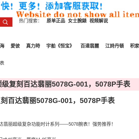
热门搜索：
原单正品
女士腕錶
视频解说
海
愛彼
真力時
宇舶《恒宝》
百達翡麗
江詩丹頓
积
手表
级复刻百达翡丽5078G-001，5078P手表
百达翡丽5078G-001，5078P手表
y】百达翡丽超级复杂功能时计系列——5078腕表！强势推荐！