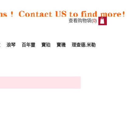
查看购物袋(
0
)
0
家
浪琴
百年靈
寶珀
寶璣
理查德.米勒