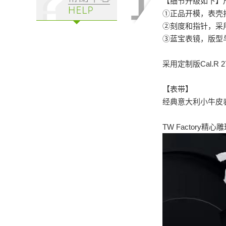
【细节升级如下】尺
①正品开模，表壳
②刻度和指针，采
③蓝宝表镜，版型
采用定制版Cal.R
【表带】
经典意大利小牛皮
TW Factor