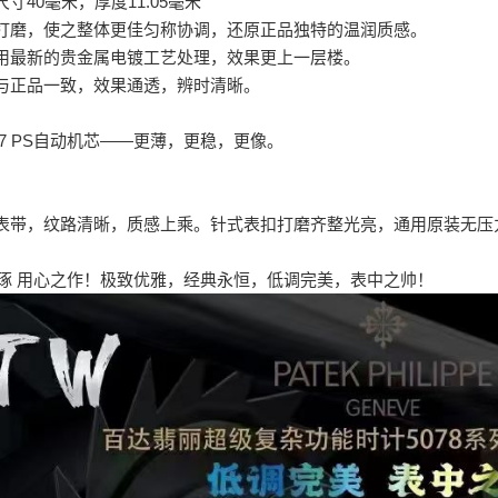
寸40毫米，厚度11.05毫米
打磨，使之整体更佳匀称协调，还原正品独特的温润质感。
用最新的贵金属电镀工艺处理，效果更上一层楼。
与正品一致，效果通透，辨时清晰。
 27 PS自动机芯——更薄，更稳，更像。
表带，纹路清晰，质感上乘。针式表扣打磨齐整光亮，通用原装无压
y精心雕琢 用心之作！极致优雅，经典永恒，低调完美，表中之帅！