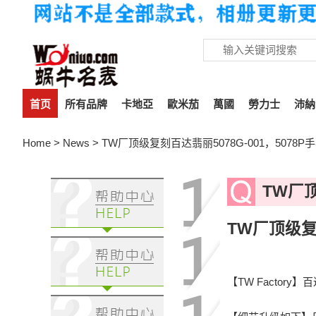
首页
所有品牌
卡地亞
歐米茄
萬國
勞力士
沛納
Home
>
News
> TW厂顶级复刻百达翡丽5078G-001，5078P
TW厂顶
TW厂顶级复刻
【TW Factor