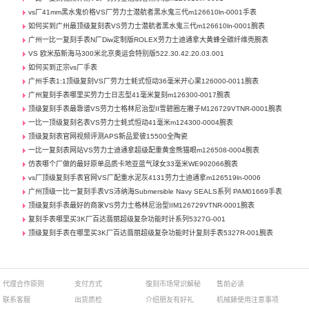
vs厂41mm黑水鬼价格VS厂劳力士潜航者黑水鬼三代m126610ln-0001手表
如何买到广州最顶级复刻表VS劳力士潜航者黑水鬼三代m126610ln-0001腕表
广州一比一复刻手表N厂Diw定制版ROLEX劳力士迪通拿大黄蜂全碳纤维壳腕表
VS 欧米茄新海马300米北京奥运会特别版522.30.42.20.03.001
如何买到正宗vs厂手表
广州手表1:1顶级复刻VS厂劳力士蚝式恒动36毫米开心果126000-0011腕表
广州复刻手表哪里买劳力士日志型41毫米复刻m126300-0017腕表
顶级复刻手表最靠谱VS劳力士格林尼治型II雪碧圈左撇子M126729VTNR-0001腕表
一比一顶级复刻名表VS劳力士蚝式恒动41毫米m124300-0004腕表
顶级复刻表官网视频评测APS新品爱彼15500全陶瓷
一比一复刻表网站VS劳力士迪通拿超级配重黄金熊猫眼m126508-0004腕表
仿表哪个厂做的最好原单品质卡地亚蓝气球女33毫米WE902066腕表
vs厂顶级复刻手表官网VS厂配重水泥灰4131劳力士迪通拿m126519ln-0006
广州顶级一比一复刻手表VS沛纳海Submersible Navy SEALS系列 PAM01669手表
顶级复刻手表最好的商家VS劳力士格林尼治型IIM126729VTNR-0001腕表
复刻手表哪里买3K厂百达翡丽超级复杂功能时计系列5327G-001
顶级复刻手表在哪里买3K厂百达翡丽超级复杂功能时计复刻手表5327R-001腕表
代理合作原则
支付方式
復刻市场常识解秘
售前必读
联系客服
出货质检
介绍朋友有好礼
机械錶使用注意事项