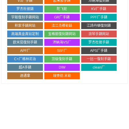
VS厂手錶
欧米茄手錶
沛納海復刻錶
罗杰杜彼錶
陀飞轮
KV厂手錶
宇舶復刻手錶网站
GR厂手錶
PPF厂手錶
积家手錶网站
法兰克穆勒錶
江詩丹頓復刻錶
高端真金真钻定制
宝格丽復刻錶网站
浪琴手錶网站
欧米茄復刻手錶
沛納海VS厂
罗杰杜彼手錶
APF厂
SBF厂
APS厂手錶
C+厂格林尼治
顶级復刻手錶
一比一復刻手錶
超A手錶
DIW
clean厂
迪通拿
理查德.米勒