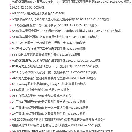
VS欧米茄新品007海马300青铜一比一复刻手表欧米茄海马系列210.90.42.20.01.003腕表
210.92.42.20.01.003腕表
VS 2025沛纳海复刻手表新品PAM01681
VS欧米茄007海马300青铜金无暇赴死复刻手表210.90.42.20.01.003腕表
THB爱彼皇家橡树一比一复刻手表15407BC.GG.1224BC.01腕表
VS欧米茄青铜金绿面007无暇赴死海马300超级复刻手表210.90.42.20.10.001腕表
VS欧米茄渐变绿松石海马150顶级复刻220.10.41.21.03.006腕表
V7厂IWC万国一比一复刻手表飞行员二十IW328208腕表
V7万国IWC飞行员马克二十顶级复刻手表IW328206腕表
PPF百达翡丽鹦鹉螺最好复刻手表5712/1R-001腕表
VS欧米茄海马300米青草绿广州复刻手表210.62.42.20.10.001腕表
EXE劳力士游艇名仕型42全钛一比一复刻手表m226627-0001腕表
8F江诗丹顿纵横四海系列一比一复刻手表5510V/000T-B923腕表
APS劳力士宇宙计型迪通拿蒂芙尼配置版M126518LN-0014腕表
MS Factory匠心出品宇舶Big Bang“一键式”精钢彩虹腕表
PPM改装 白纤维壳/镂空蓝T钻劳力士迪通拿
APS官网新品爱彼15500全陶瓷款式全新到货
ZF厂IWC万国表葡萄牙最好复刻手表网站IW371617腕表
ZF厂葡计IWC万国表葡萄牙一比一高仿手表IW371626腕表
ZF厂葡计IWC万国表葡萄牙顶级复刻手表IW371615腕表
VS 2025新品007复刻手表网站青铜金与勃根地红的绝美融合海马300米
视频评测CLEAN劳力士格林尼治型II大闸蟹m126715chnr-0001腕表
VAUCHER机芯RICHARD MILLE 超高端定制最好复刻手表版本RM055 NTPT