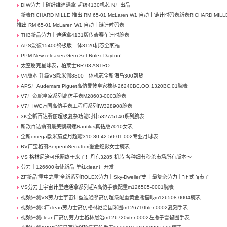
DIW劳力士碳纤维迪通拿 超级4130机芯 N厂出品
新表RICHARD MILLE 推出 RM 65-01 McLaren W1 自动上链计时码表新表RICHARD MILL
推出 RM 65-01 McLaren W1 自动上链计时码表
THB新品劳力士迪通拿4131版传奇赛车计时腕表
APS爱彼15400终极版一体3120机芯全家福
PPM-New releases.Gem-Set Rolex Dayton!
太空朋克星球表，柏莱士BR-03 ASTRO
V4版本 升级VS欧米伽8800一体机芯全新海马300到货
APS厂Audemars Piguet高仿爱彼皇家橡树26240BC.OO.1320BC.01腕表
V7厂帝舵皇家系列高仿手表M28603-0003腕表
V7厂IWC万国高仿手表工程师系列IW328908腕表
3K全新百达翡丽超级复杂功能时计5327/5140系列腕表
新款百达翡丽最美鹦鹉螺Nautilus真钻版7010女表
全新omega欧米茄登月超霸310.30.42.50.01.002专业月球表
BV厂宝格丽SerpentiSeduttori鎏金蛇影女士腕表
VS 格林尼治可乐圈终于来了！丹东3285 机芯 各种细节秒杀市场所有版本～
劳力士126600海使新品 单红clean厂开发
ZF新品“重中之重”全新系列ROLEX劳力士Sky-Dweller“史上最复杂劳力士”正式面市了
VS劳力士宇宙计型迪通拿系列超A高仿手表配重m126505-0001腕表
视频评测VS劳力士宇宙计型迪通拿高仿超级配重黄金熊猫眼m126508-0004腕表
视频评测C厂clean劳力士高仿格林尼治国米圈m126710blnr-0002复刻手表
视频评测clean厂高仿劳力士格林尼治m126720vtnr-0002左撇子雪碧圈手表