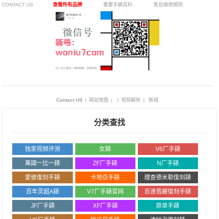
CONTACT US
查看所有品牌
重要手錶百科
售后维修细则
Contact US
|
网站地图
|
|
视频解析
|
新闻
分类查找
独家视频评测
女錶
V6厂手錶
萬國一比一錶
ZF厂手錶
N厂手錶
愛彼復刻手錶
卡地亞手錶
理查德米勒復刻錶
百年灵超A錶
V7厂手錶官网
百達翡麗復刻手錶
JF厂手錶
XF厂手錶
原单手錶