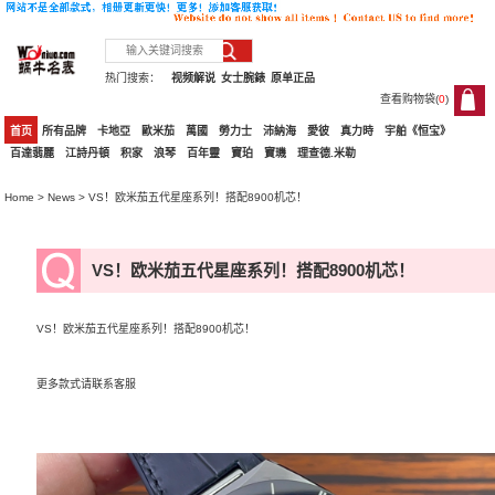
热门搜索：
视频解说
女士腕錶
原单正品
查看购物袋(
0
)
0
首页
所有品牌
卡地亞
歐米茄
萬國
勞力士
沛納海
愛彼
真力時
宇舶《恒宝》
百達翡麗
江詩丹頓
积家
浪琴
百年靈
寶珀
寶璣
理查德.米勒
Home
>
News
> VS！欧米茄五代星座系列！搭配8900机芯！
VS！欧米茄五代星座系列！搭配8900机芯！
VS！欧米茄五代星座系列！搭配8900机芯！
更多款式请联系客服