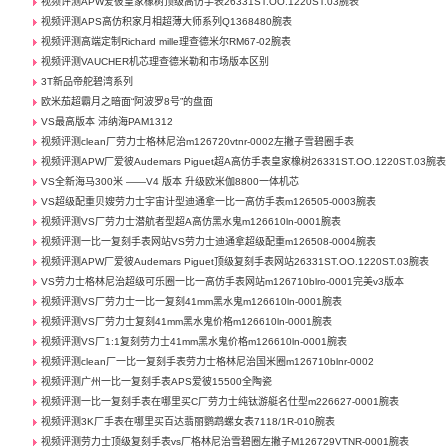
视频评测APW爱彼皇家橡树顶级高仿手表26331ST.OO.1220ST.03腕表
视频评测APS高仿积家月相超薄大师系列Q1368480腕表
视频评测高端定制Richard mille理查德米尔RM67-02腕表
视频评测VAUCHER机芯理查德米勒和市场版本区别
3T新品帝舵碧湾系列
欧米茄超霸月之暗面“阿波罗8号”的盘面
VS最高版本 沛纳海PAM1312
视频评测clean厂劳力士格林尼治m126720vtnr-0002左撇子雪碧圈手表
视频评测APW厂爱彼Audemars Piguet超A高仿手表皇家橡树26331ST.OO.1220ST.03腕表
VS全新海马300米 ——V4 版本 升级欧米伽8800一体机芯
VS超级配重贝嫂劳力士宇宙计型迪通拿一比一高仿手表m126505-0003腕表
视频评测VS厂劳力士潜航者型超A高仿黑水鬼m126610ln-0001腕表
视频评测一比一复刻手表网站VS劳力士迪通拿超级配重m126508-0004腕表
视频评测APW厂爱彼Audemars Piguet顶级复刻手表网站26331ST.OO.1220ST.03腕表
VS劳力士格林尼治超级可乐圈一比一高仿手表网站m126710blro-0001完美v3版本
视频评测VS厂劳力士一比一复刻41mm黑水鬼m126610ln-0001腕表
视频评测VS厂劳力士复刻41mm黑水鬼价格m126610ln-0001腕表
视频评测VS厂1:1复刻劳力士41mm黑水鬼价格m126610ln-0001腕表
视频评测clean厂一比一复刻手表劳力士格林尼治国米圈m126710blnr-0002
视频评测广州一比一复刻手表APS爱彼15500全陶瓷
视频评测一比一复刻手表在哪里买C厂劳力士纯钛游艇名仕型m226627-0001腕表
视频评测3K厂手表在哪里买百达翡丽鹦鹉螺女表7118/1R-010腕表
视频评测劳力士顶级复刻手表vs厂格林尼治雪碧圈左撇子M126729VTNR-0001腕表