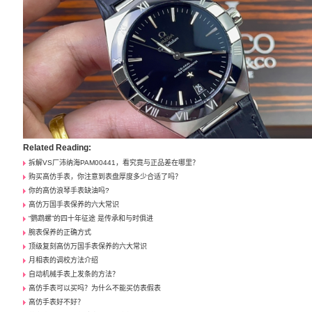
Related Reading:
拆解VS厂沛纳海PAM00441，看究竟与正品差在哪里？
购买高仿手表，你注意到表盘厚度多少合适了吗？
你的高仿浪琴手表缺油吗?
高仿万国手表保养的六大常识
“鹦鹉螺”的四十年征途 是传承和与时俱进
腕表保养的正确方式
顶级复刻高仿万国手表保养的六大常识
月相表的调校方法介绍
自动机械手表上发条的方法？
高仿手表可以买吗？为什么不能买仿表假表
高仿手表好不好？