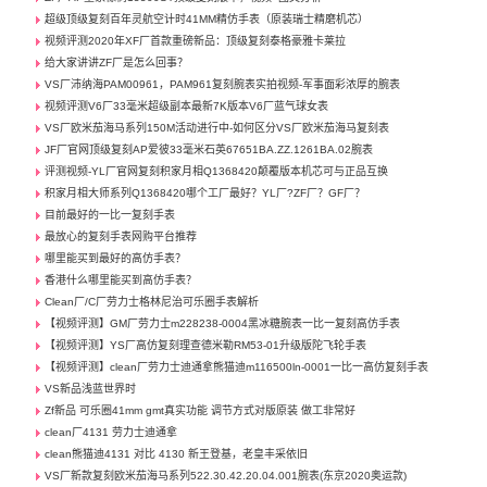
超级顶级复刻百年灵航空计时41MM精仿手表（原装瑞士精磨机芯）
视频评测2020年XF厂首款重磅新品：顶级复刻泰格豪雅卡莱拉
给大家讲讲ZF厂是怎么回事？
VS厂沛纳海PAM00961，PAM961复刻腕表实拍视频-军事面彩浓厚的腕表
视频评测V6厂33毫米超级副本最新7K版本V6厂蓝气球女表
VS厂欧米茄海马系列150M活动进行中-如何区分VS厂欧米茄海马复刻表
JF厂官网顶级复刻AP爱彼33毫米石英67651BA.ZZ.1261BA.02腕表
评测视频-YL厂官网复刻积家月相Q1368420颠覆版本机芯可与正品互换
积家月相大师系列Q1368420哪个工厂最好？YL厂?ZF厂？GF厂？
目前最好的一比一复刻手表
最放心的复刻手表网购平台推荐
哪里能买到最好的高仿手表？
香港什么哪里能买到高仿手表？
Clean厂/C厂劳力士格林尼治可乐圈手表解析
【视频评测】GM厂劳力士m228238-0004黑冰糖腕表一比一复刻高仿手表
【视频评测】YS厂高仿复刻理查德米勒RM53-01升级版陀飞轮手表
【视频评测】clean厂劳力士迪通拿熊猫迪m116500ln-0001一比一高仿复刻手表
VS新品浅蓝世界时
Zf新品 可乐圈41mm gmt真实功能 调节方式对版原装 做工非常好
clean厂4131 劳力士迪通拿
clean熊猫迪4131 对比 4130 新王登基，老皇丰采依旧
VS厂新款复刻欧米茄海马系列522.30.42.20.04.001腕表(东京2020奥运款)