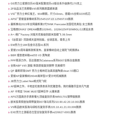
GS劳力士星期日历40毫米配重双历v3版全系升级换代170克上
ZF出品法兰克穆勒V45系列腕表震撼来袭
VS厂劳力士单红鬼王，904精钢，尺寸43mm，搭载VS全新3235机芯
APS厂爱彼皇家橡树系列15451ST.ZZ.1256ST.03腕表
最新推出2023年全网最新第2代TANK Francaise法国坦克真钻 女士腕表
宝格丽DIVAS' DREAM腕表102840，102841DVP30W9GL/12真钻女表
A+ /易厂Factory 对版天花板级别欧米茄碟飞 39.5mm
《谷爱凌》同款晴天蓝特别版，全球首发，尊贵上市
EW劳力士18K包金日志型41系列
爱彼150周年最新款新发布、皇家橡树自动上链陀飞轮腕表&
BBR 理查德米勒rm055 V3 黑陶瓷
PPF再添力作，百达翡丽为Calatrava系列6007全新白金腕表
全新ABF V45 游艇 新款原版复刻钢带 完美细节
QF 最新研发GMT 劳力士格林尼治真双面陶瓷clean V3圈口
爱彼AP皇家橡树26048离岸型37爱计时机械腕表
JB劳力士Label Noir蚝式陀飞轮
AF超神之作，卡地亚伦敦男表系列优雅登场，简约儒雅尽显非凡气度
AF 卡地亚 TANK MUST超神巨作 火爆来袭
APS万国高仿手表新葡七顶级复刻手表IW501701钢带版腕表
欧米茄青铜金钛网带复刻007海马系列210.90.42.20.10.001腕表
VS新品欧米茄海马绿松石复刻手表220.10.41.21.03.006腕表
EXE劳力士游艇名仕型全钛复刻手表m226627-0001腕表