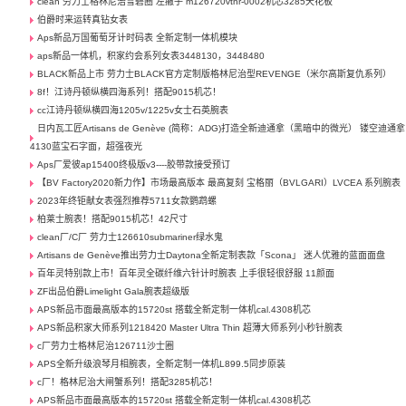
clean 劳力士格林尼治雪碧圈 左撇子 m126720vtnr-0002机芯3285天花板
伯爵时来运转真钻女表
Aps新品万国葡萄牙计时码表 全新定制一体机模块
aps新品一体机，积家约会系列女表3448130，3448480
BLACK新品上市 劳力士BLACK官方定制版格林尼治型REVENGE（米尔高斯复仇系列） ​
8f！江诗丹顿纵横四海系列！搭配9015机芯！
cc江诗丹顿纵横四海1205v/1225v女士石英腕表
日内瓦工匠Artisans de Genève (简称：ADG)打造全新迪通拿（黑暗中的微光） 镂空迪通拿
4130蓝宝石字面，超强夜光
Aps厂爱彼ap15400终极版v3----胶带款接受预订
【BV Factory2020新力作】市场最高版本 最高复刻 宝格丽（BVLGARI）LVCEA 系列腕表
2023年终钜献女表强烈推荐5711女款鹦鹉螺
柏莱士腕表！搭配9015机芯！42尺寸
clean厂/C厂 劳力士126610submariner绿水鬼
Artisans de Genève推出劳力士Daytona全新定制表款「Scona」 迷人优雅的蓝面面盘
百年灵特别款上市！百年灵全碳纤维六针计时腕表 上手很轻很舒服 11颜面
ZF出品伯爵Limelight Gala腕表超级版
APS新品市面最高版本的15720st 搭载全新定制一体机cal.4308机芯
APS新品积家大师系列1218420 Master Ultra Thin 超薄大师系列小秒针腕表
c厂劳力士格林尼治126711沙士圈
APS全新升级浪琴月相腕表，全新定制一体机L899.5同步原装
c厂！格林尼治大闸蟹系列！搭配3285机芯！
APS新品市面最高版本的15720st 搭载全新定制一体机cal.4308机芯