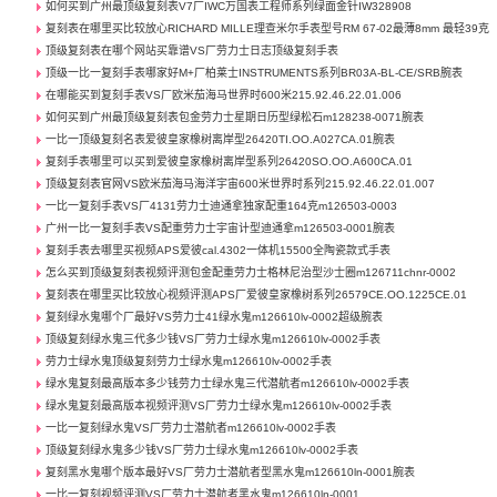
如何买到广州最顶级复刻表V7厂IWC万国表工程师系列绿面金针IW328908
复刻表在哪里买比较放心RICHARD MILLE理查米尔手表型号RM 67-02最薄8mm 最轻39克
顶级复刻表在哪个网站买靠谱VS厂劳力士日志顶级复刻手表
顶级一比一复刻手表哪家好M+厂柏莱士INSTRUMENTS系列BR03A-BL-CE/SRB腕表
在哪能买到复刻手表VS厂欧米茄海马世界时600米215.92.46.22.01.006
如何买到广州最顶级复刻表包金劳力士星期日历型绿松石m128238-0071腕表
一比一顶级复刻名表爱彼皇家橡树离岸型26420TI.OO.A027CA.01腕表
复刻手表哪里可以买到爱彼皇家橡树离岸型系列26420SO.OO.A600CA.01
顶级复刻表官网VS欧米茄海马海洋宇宙600米世界时系列215.92.46.22.01.007
一比一复刻手表VS厂4131劳力士迪通拿独家配重164克m126503-0003
广州一比一复刻手表VS配重劳力士宇宙计型迪通拿m126503-0001腕表
复刻手表去哪里买视频APS爱彼cal.4302一体机15500全陶瓷款式手表
怎么买到顶级复刻表视频评测包金配重劳力士格林尼治型沙士圈m126711chnr-0002
复刻表在哪里买比较放心视频评测APS厂爱彼皇家橡树系列26579CE.OO.1225CE.01
复刻绿水鬼哪个厂最好VS劳力士41绿水鬼m126610lv-0002超级腕表
顶级复刻绿水鬼三代多少钱VS厂劳力士绿水鬼m126610lv-0002手表
劳力士绿水鬼顶级复刻劳力士绿水鬼m126610lv-0002手表
绿水鬼复刻最高版本多少钱劳力士绿水鬼三代潜航者m126610lv-0002手表
绿水鬼复刻最高版本视频评测VS厂劳力士绿水鬼m126610lv-0002手表
一比一复刻绿水鬼VS厂劳力士潜航者m126610lv-0002手表
顶级复刻绿水鬼多少钱VS厂劳力士绿水鬼m126610lv-0002手表
复刻黑水鬼哪个版本最好VS厂劳力士潜航者型黑水鬼m126610ln-0001腕表
一比一复刻视频评测VS厂劳力士潜航者黑水鬼m126610ln-0001