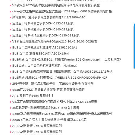
VS欧米茄2025最好的复刻手表网站新海马41毫米渐变绿松石表盘
clean劳力士格林尼治型II全金皮蛋圈m126718grnr-0001高仿手表网站价格
频评测3K厂复刻手表百达翡丽鹦鹉螺7118/1200A-010
宝珀五十噚系列高仿手表5054-0153-01S腕表
宝珀五十噚系列复刻手表5054-0140-01S腕表
宝珀五十噚系列顶级复刻手表5054-0130-01S腕表
VS新品无暇赴死欧米茄海马300系列210.30.42.20.06.002腕表
BLS百年灵陶瓷超级机械计时 AB0136161C1A1
BLS 百年灵 复仇者SB01474A1C1X1系列
BLS新品 百年灵BN5璞雅B01计时腕表Premier B01 Chronograph （吴彦祖同款）
BLS出品：百年灵全新航空计时腕表（Navitimer）
BLS 百年灵R28新款横空出世（推出新高度）百年灵A10380101L1A1系列
BLS新品 璞雅B01计时腕表42（PREMIER B01 CHRONOGRAPH 42）
ZF经典重现，现代潜水表的鼻祖—-宝珀50寻终极版 涅槃重生
clean厂226627 五级钛合金游艇 首家 表带穿插陶瓷管
APS 复刻宝珀6654 玫瑰金！！
GS工厂再攀复刻高峰精心打造浪琴名匠月相L2.773.4.78.6腕表
3s真钻带证书欧米茄海马系列Aqua Terra女士腕表
Sonic新品:理查德米勒RM35-01来自AET公司改装隐藏版升级水晶玻璃系列
clean c厂出品 劳力士黄金迪通拿 小怪兽 最新4131机芯
APS v2版 爱彼 26574 皇家橡树系列
APS v2版 爱彼 26574 皇家橡树系列