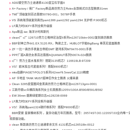
ADG镂空劳力士迪通拿4130蓝宝石字面X
A+ Factory / 易厂 Factory新品高仿劳力士Rolex女款蚝式日志型腕表31mm
TW厂顶级复刻百达翡丽5078G-001，5078P手表
VS 沛纳海顶级复刻高仿pam1386 pam1292 pam1294 无护桥 P.900机芯
LF真力时DEFY系列全新升级版
Aps新品 iwc 海洋计时库斯托
clean厂 c厂 126710劳力士格林尼治型II系列m126710blnr-0002复刻高仿腕表
BBF封神之作441.EX.5120.RX，陶瓷之王，HUBLOT宇舶BigBang 蒂芙尼蓝面腕表
ZF 一比一高仿手表复古帝舵GMT 碧湾系列M79470-0001手表
PPF厂超A高仿女表百达翡丽AQUANAUT系列5067A-024腕表
c厂！劳力士蓝水鬼系列！搭配3135机芯！116619LB-97209
VS！欧米茄五代星座系列！搭配8900机芯！
mks伯爵PIAGET-POLO’S系列/42mm*9.5mm/Cal.1110精磨
AF 卡地亚 TANK MUST超神巨作女士腕表 火爆来袭
Clean 3285皮蛋圈间金黑高仿劳力士格林尼治m126713grnr-0001
江斯丹顿vc众横四海系列女士石英腕表1205V/100A-B590/B591/B592
EW 36mm 烟熏绿星期日志m128238-0069
LF真力时DEFY系列全新升级版
VS！沛纳海pam1324碳纤维系列！搭配P9000机芯！
BBR爱彼 皇家橡树系列 ，复杂功能万年历腕表。型号：26574ST.OO.1220ST.03业内唯一
现原版功能。
clean 新款高仿劳力士迪通拿余文乐 4131机芯m126518ln-0012