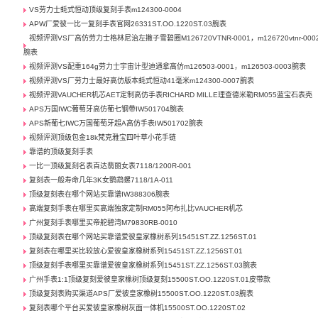
VS劳力士蚝式恒动顶级复刻手表m124300-0004
APW厂爱彼一比一复刻手表官网26331ST.OO.1220ST.03腕表
视频评测VS厂高仿劳力士格林尼治左撇子雪碧圈M126720VTNR-0001，m126720vtnr-000
腕表
视频评测VS配重164g劳力士宇宙计型迪通拿高仿m126503-0001，m126503-0003腕表
视频评测VS厂劳力士最好高仿版本蚝式恒动41毫米m124300-0007腕表
视频评测VAUCHER机芯AET定制高仿手表RICHARD MILLE理查德米勒RM055蓝宝石表壳
APS万国IWC葡萄牙高仿葡七钢带IW501704腕表
APS新葡七IWC万国葡萄牙超A高仿手表IW501702腕表
视频评测顶级包金18k梵克雅宝四叶草小花手链
靠谱的顶级复刻手表
一比一顶级复刻名表百达翡丽女表7118/1200R-001
复刻表一般寿命几年3K女鹦鹉螺7118/1A-011
顶级复刻表在哪个网站买靠谱IW388306腕表
高端复刻手表在哪里买高端独家定制RM055阿布扎比VAUCHER机芯
广州复刻手表哪里买帝舵碧湾M79830RB-0010
顶级复刻表在哪个网站买靠谱爱彼皇家橡树系列15451ST.ZZ.1256ST.01
复刻表在哪里买比较放心爱彼皇家橡树系列15451ST.ZZ.1256ST.01
顶级复刻手表哪里买靠谱爱彼皇家橡树系列15451ST.ZZ.1256ST.03腕表
广州手表1:1顶级复刻爱彼皇家橡树顶级复刻15500ST.OO.1220ST.01皮带款
顶级复刻表购买渠道APS厂爱彼皇家橡树15500ST.OO.1220ST.03腕表
复刻表哪个平台买爱彼皇家橡树灰面一体机15500ST.OO.1220ST.02