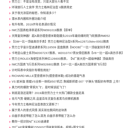
劳力士：不是没有改变，只是大部分人看不见
环球旅行人士良伴 劳力士格林尼治型 II腕表简史
关于夜光涂层的秘密，你知道多少？
潜水表内圈和外圈功能介绍
有升有降，2019开年名表调价情况
IWC万国表柏涛菲诺系列IW391019腕表【原单】
天降复刻神器！超A高仿理查德米勒骷髅头2019年最劲爆的陀飞轮腕表RM052
【GM一比一顶级高仿手表】劳力士格林尼治型II系列m126710blnr-0002腕表
劳力士宇宙计型迪通拿系列116509 蓝盘腕表【NOOB厂一比一顶级复刻手表】
卡地亚山度士系列W20072X7腕表、W20107X7男女情侣腕表【V6一比一超A高仿手表】
劳力士ROLEX海使型系列单红126600腕表，【N厂放大招～超级神器】顶级高仿
IWC万国表飞行员系列IW326802腕表【XF一比一超A高仿万国青铜飞行员】
计时码表中央指针有哪些用处？
RICHARD MILLE里查德米尔(理查德米勒) 成功的香甜气息
VS 欧米伽 搭载VS全新一体机8507机芯 詹姆斯邦德 007 “子弹头”搭配织布带款 上市！
真力时的爆款“青铜大飞”，是时候该起飞了！
到底是涨还是降？2019高仿劳力士十大热门爆款全面走高
非凡气势 硬朗之风 品鉴百年灵复仇者黑鸟侦察机腕表
今年劳力士格林尼治型表款又更新了！
属于男人的意式风情 其实就在腕间的这块表
白面手表皮带脏了怎么清洗 白面手表带脏了怎么办
教你一招识别N厂4130迪通拿
ZF厂AP皇家橡树15500ST顶级复刻版本，视频+图文分析