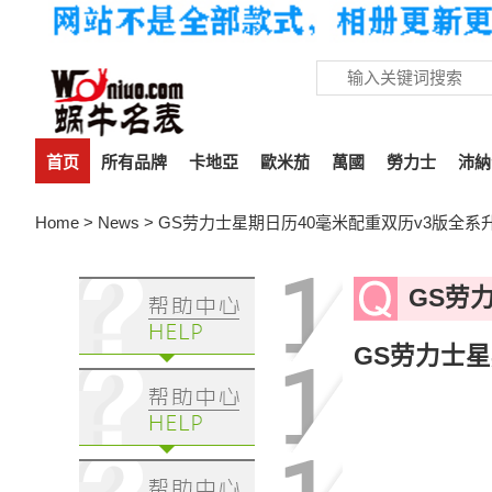
首页
所有品牌
卡地亞
歐米茄
萬國
勞力士
沛納
Home
>
News
> GS劳力士星期日历40毫米配重双历v3版全系
GS劳
GS劳力士星