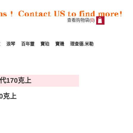
查看购物袋(
0
)
0
家
浪琴
百年靈
寶珀
寶璣
理查德.米勒
代170克上
0克上