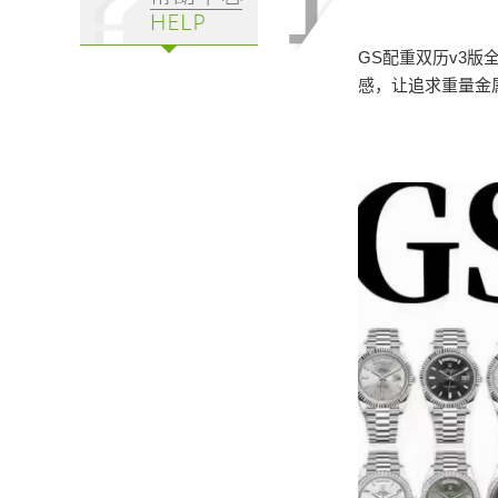
GS配重双历v3版
感，让追求重量金