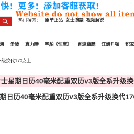
热门搜索：
原单正品
女士腕錶
视频解说
海
愛彼
真力時
宇舶《恒宝》
百達翡麗
江詩丹頓
积
升级换代170克上
力士星期日历40毫米配重双历v3版全系升级换
期日历40毫米配重双历v3版全系升级换代17