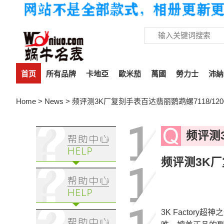
首页
所有品牌
卡地亞
歐米茄
萬國
勞力士
沛納
Home
>
News
> 频评测3K厂复刻手表百达翡丽鹦鹉螺7118/1200
频评测3
频评测3K厂复
3K Factor