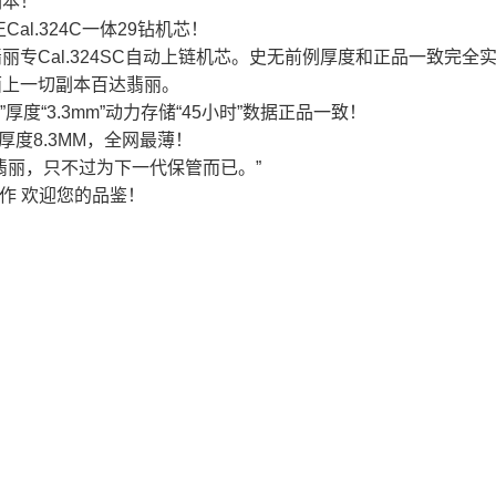
副本！
al.324C一体29钻机芯！
专Cal.324SC自动上链机芯。史无前例厚度和正品一致完全实现。
面上一切副本百达翡丽。
m”厚度“3.3mm”动力存储“45小时”数据正品一致！
厚度8.3MM，全网最薄！
翡丽，只不过为下一代保管而已。”
匠心力作 欢迎您的品鉴！