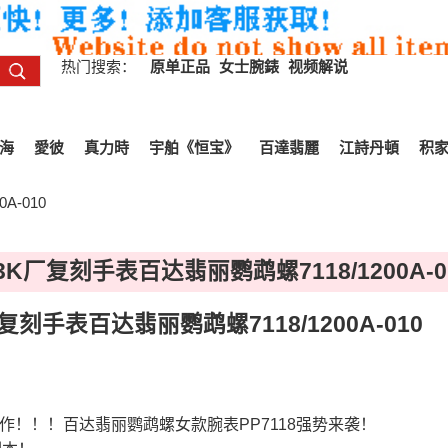
热门搜索：
原单正品
女士腕錶
视频解说
海
愛彼
真力時
宇舶《恒宝》
百達翡麗
江詩丹頓
积
A-010
K厂复刻手表百达翡丽鹦鹉螺7118/1200A-0
刻手表百达翡丽鹦鹉螺7118/1200A-010
y超神之作！！！百达翡丽鹦鹉螺女款腕表PP7118强势来袭！