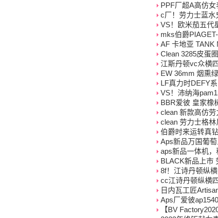
PPF厂超A高仿女表
c厂！劳力士蓝水鬼系
VS！欧米茄五代
mks伯爵PIAGET-
AF 卡地亚 TAN
Clean 3285皮
江斯丹顿vc众横四海系
EW 36mm 烟熏绿
LF真力时DEFY
VS！沛纳海pam
BBR爱彼 皇家橡
clean 新款高仿劳
clean 劳力士格林
伯爵时来运转真
Aps新品万国葡
aps新品一体机，积
BLACK新品上市
8f！江诗丹顿纵横
cc江诗丹顿纵横四海
日内瓦工匠Artis
Aps厂爱彼ap15
【BV Factor