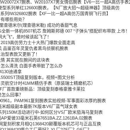
20072X7腕表、W20107X7男女情侣腕表【V6一比一超A高仿手表
海使型系列单红126600腕表，【N厂放大招～超级神器】顶级高仿
系列IW326802腕表【XF一比一超A高仿万国青铜飞行员】
针有哪些用处？
LLE里查德米尔(理查德米勒) 成功的香甜气息
S全新一体机8507机芯 詹姆斯邦德 007 “子弹头”搭配织布带款 上市！
铜大飞”，是时候该起飞了！
2019高仿劳力士十大热门爆款全面走高
风 品鉴百年灵复仇者黑鸟侦察机腕表
尼治型表款又更新了！
情 其实就在腕间的这块表
怎么清洗 白面手表带脏了怎么办
130迪通拿
15500ST顶级复刻版本，视频+图文分析
灵航空计时41MM精仿手表（原装瑞士精磨机芯）
年XF厂首款重磅新品：顶级复刻泰格豪雅卡莱拉
是怎么回事？
00961，PAM961复刻腕表实拍视频-军事面彩浓厚的腕表
3毫米超级副本最新7K版本V6厂蓝气球女表
系列150M活动进行中-如何区分VS厂欧米茄海马复刻表
爱彼33毫米石英67651BA.ZZ.1261BA.02腕表
网复刻积家月相Q1368420颠覆版本机芯可与正品互换
1368420哪个工厂最好？YL厂?ZF厂？GF厂？