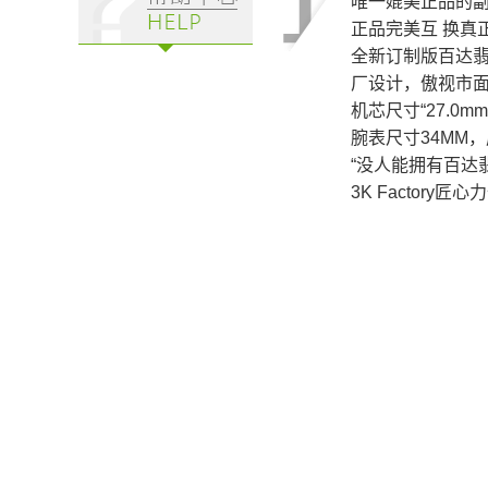
唯一媲美正品的
正品完美互 换真正C
全新订制版百达翡丽
厂设计，傲视市
机芯尺寸“27.0m
腕表尺寸34MM，
“没人能拥有百达
3K Factory