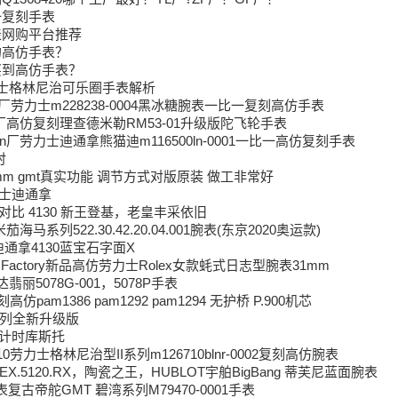
一复刻手表
表网购平台推荐
的高仿手表？
买到高仿手表？
劳力士格林尼治可乐圈手表解析
劳力士m228238-0004黑冰糖腕表一比一复刻高仿手表
厂高仿复刻理查德米勒RM53-01升级版陀飞轮手表
n厂劳力士迪通拿熊猫迪m116500ln-0001一比一高仿复刻手表
时
1mm gmt真实功能 调节方式对版原装 做工非常好
劳力士迪通拿
31 对比 4130 新王登基，老皇丰采依旧
马系列522.30.42.20.04.001腕表(东京2020奥运款)
通拿4130蓝宝石字面X
/ 易厂 Factory新品高仿劳力士Rolex女款蚝式日志型腕表31mm
丽5078G-001，5078P手表
仿pam1386 pam1292 pam1294 无护桥 P.900机芯
系列全新升级版
海洋计时库斯托
26710劳力士格林尼治型II系列m126710blnr-0002复刻高仿腕表
.EX.5120.RX，陶瓷之王，HUBLOT宇舶BigBang 蒂芙尼蓝面腕表
复古帝舵GMT 碧湾系列M79470-0001手表