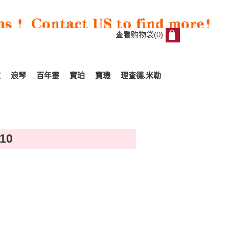
查看购物袋(
0
)
0
家
浪琴
百年靈
寶珀
寶璣
理查德.米勒
10