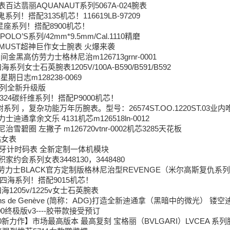
百达翡丽AQUANAUT系列5067A-024腕表
列！搭配3135机芯！116619LB-97209
星座系列！搭配8900机芯！
POLO’S系列/42mm*9.5mm/Cal.1110精磨
K MUST超神巨作女士腕表 火爆来袭
蛋圈间金黑高仿劳力士格林尼治m126713grnr-0001
列女士石英腕表1205V/100A-B590/B591/B592
星期日志m128238-0069
系列全新升级版
1324碳纤维系列！搭配P9000机芯！
树系列 ，复杂功能万年历腕表。型号：26574ST.OO.1220ST.03
力士迪通拿余文乐 4131机芯m126518ln-0012
尼治雪碧圈 左撇子 m126720vtnr-0002机芯3285天花板
钻女表
萄牙计时码表 全新定制一体机模块
家约会系列女表3448130，3448480
 劳力士BLACK官方定制版格林尼治型REVENGE（米尔高斯复仇系列）
四海系列！搭配9015机芯！
1205v/1225v女士石英腕表
ans de Genève (简称：ADG)打造全新迪通拿（黑暗中的微光） 
400终极版v3----胶带款接受预订
y2020新力作】市场最高版本 最高复刻 宝格丽（BVLGARI）LVCEA 系