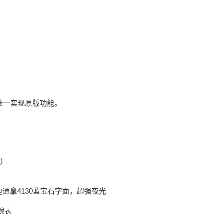
业内唯一实现原版功能。
 ​
镂空迪通拿4130蓝宝石字面，超强夜光
列腕表