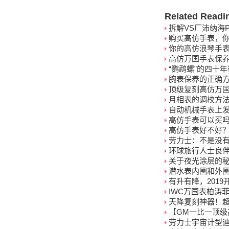
Related Readi
拆解VS厂沛纳海P
购买高仿手表，
你的高仿浪琴手表
高仿万国手表保
“鹦鹉螺”的四十
腕表保养的正确
顶级复刻高仿万
月相表的调校方
自动机械手表上
高仿手表可以买
高仿手表好不好
劳力士：不是没
环球旅行人士良伴
关于夜光涂层的
潜水表内圈和外
有升有降，201
IWC万国表柏涛菲
天降复刻神器！超
【GM一比一顶级高仿
劳力士宇宙计型迪