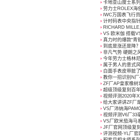
卡地亚山度士系列W
劳力士ROLEX
IWC万国表飞行员
计时码表中央指
RICHARD MI
VS 欧米伽 搭载V
真力时的爆款“青
到底是涨还是降？
非凡气势 硬朗之
今年劳力士格林
属于男人的意式风
白面手表皮带脏了
教你一招识别N厂4
ZF厂AP皇家橡树
超级顶级复刻百年
视频评测2020
给大家讲讲ZF厂
VS厂沛纳海PAM
视频评测V6厂3
VS厂欧米茄海马
JF厂官网顶级复刻AP
评测视频-YL厂官
积家月相大师系列Q