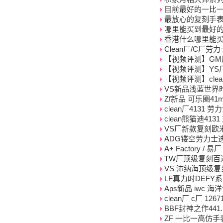
目前最好的一比
最放心的复刻手
哪里能买到最好
香港什么哪里能
Clean厂/C厂
【视频评测】GM厂
【视频评测】YS
【视频评测】clea
VS新品浅蓝世界
Zf新品 可乐圈4
clean厂4131 
clean熊猫迪41
VS厂新款复刻欧米茄海
ADG镂空劳力士迪
A+ Factory 
TW厂顶级复刻百达翡
VS 沛纳海顶级复刻高
LF真力时DEFY
Aps新品 iwc 
clean厂 c厂 1
BBF封神之作441
ZF 一比一高仿手表