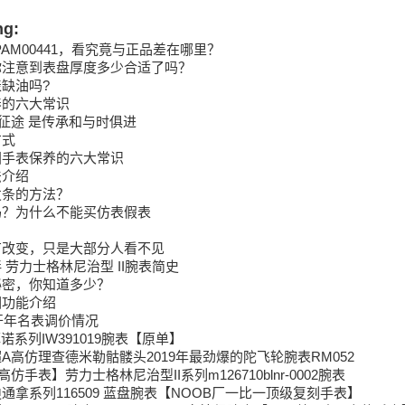
ng:
AM00441，看究竟与正品差在哪里？
你注意到表盘厚度多少合适了吗？
缺油吗?
养的六大常识
年征途 是传承和与时俱进
方式
国手表保养的六大常识
法介绍
发条的方法？
吗？为什么不能买仿表假表
？
有改变，只是大部分人看不见
 劳力士格林尼治型 II腕表简史
秘密，你知道多少？
圈功能介绍
9开年名表调价情况
诺系列IW391019腕表【原单】
A高仿理查德米勒骷髅头2019年最劲爆的陀飞轮腕表RM052
手表】劳力士格林尼治型II系列m126710blnr-0002腕表
通拿系列116509 蓝盘腕表【NOOB厂一比一顶级复刻手表】