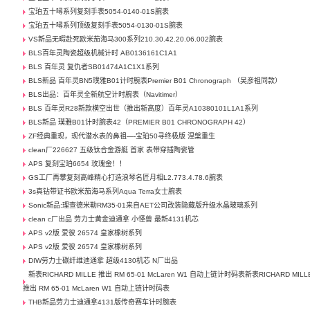
宝珀五十噚系列复刻手表5054-0140-01S腕表
宝珀五十噚系列顶级复刻手表5054-0130-01S腕表
VS新品无暇赴死欧米茄海马300系列210.30.42.20.06.002腕表
BLS百年灵陶瓷超级机械计时 AB0136161C1A1
BLS 百年灵 复仇者SB01474A1C1X1系列
BLS新品 百年灵BN5璞雅B01计时腕表Premier B01 Chronograph （吴彦祖同款）
BLS出品：百年灵全新航空计时腕表（Navitimer）
BLS 百年灵R28新款横空出世（推出新高度）百年灵A10380101L1A1系列
BLS新品 璞雅B01计时腕表42（PREMIER B01 CHRONOGRAPH 42）
ZF经典重现，现代潜水表的鼻祖—-宝珀50寻终极版 涅槃重生
clean厂226627 五级钛合金游艇 首家 表带穿插陶瓷管
APS 复刻宝珀6654 玫瑰金！！
GS工厂再攀复刻高峰精心打造浪琴名匠月相L2.773.4.78.6腕表
3s真钻带证书欧米茄海马系列Aqua Terra女士腕表
Sonic新品:理查德米勒RM35-01来自AET公司改装隐藏版升级水晶玻璃系列
clean c厂出品 劳力士黄金迪通拿 小怪兽 最新4131机芯
APS v2版 爱彼 26574 皇家橡树系列
APS v2版 爱彼 26574 皇家橡树系列
DIW劳力士碳纤维迪通拿 超级4130机芯 N厂出品
新表RICHARD MILLE 推出 RM 65-01 McLaren W1 自动上链计时码表新表RICHARD MILL
推出 RM 65-01 McLaren W1 自动上链计时码表
THB新品劳力士迪通拿4131版传奇赛车计时腕表