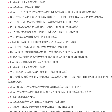
LF真力时DEFY系列全新升级版
Aps新品 iwc 海洋计时库斯托
clean厂 c厂 126710劳力士格林尼治型II系列m126710blnr-0002复刻高仿腕表
BBF封神之作441.EX.5120.RX，陶瓷之王，HUBLOT宇舶BigBang 蒂芙尼蓝面腕表
ZF 一比一高仿手表复古帝舵GMT 碧湾系列M79470-0001手表
PPF厂超A高仿女表百达翡丽AQUANAUT系列5067A-024腕表
c厂！劳力士蓝水鬼系列！搭配3135机芯！116619LB-97209
VS！欧米茄五代星座系列！搭配8900机芯！
mks伯爵PIAGET-POLO’S系列/42mm*9.5mm/Cal.1110精磨
AF 卡地亚 TANK MUST超神巨作女士腕表 火爆来袭
Clean 3285皮蛋圈间金黑高仿劳力士格林尼治m126713grnr-0001
江斯丹顿vc众横四海系列女士石英腕表1205V/100A-B590/B591/B592
EW 36mm 烟熏绿星期日志m128238-0069
LF真力时DEFY系列全新升级版
VS！沛纳海pam1324碳纤维系列！搭配P9000机芯！
BBR爱彼 皇家橡树系列 ，复杂功能万年历腕表。型号：26574ST.OO.1220ST.03业内唯一
现原版功能。
clean 新款高仿劳力士迪通拿余文乐 4131机芯m126518ln-0012
clean 劳力士格林尼治雪碧圈 左撇子 m126720vtnr-0002机芯3285天花板
伯爵时来运转真钻女表
Aps新品万国葡萄牙计时码表 全新定制一体机模块
aps新品一体机，积家约会系列女表3448130，3448480