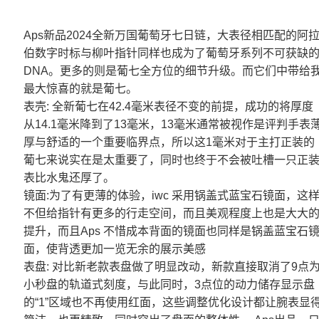
Aps新品2024全新万国葡萄牙七日链，大表径相匹配的阿
伯数字时标与柳叶指针同样也成为了葡萄牙系列不可获缺
DNA。更多的则是葡七全方位的细节升级。而它们中带给
最大惊喜的就是葡七。
表壳: 全新葡七在42.4毫米表径不变的前提，成功的将厚度
从14.1毫米降到了13毫米，13毫米通常被视作是评判手表
厚与舒适的一个重要临界点，所以这1毫米对于主打正装的
葡七来说实在是太重要了，同时也终于不会被吐槽一只正
表比水鬼还厚了。
镜面:为了有更薄的体验，iwc 采用锅盖式蓝宝石镜面，这
不但给指针有更多的行走空间，而且美观程度上也是大大
提升，而且Aps 不惜成本背面的镜面也同样是锅盖蓝宝石
面，使背透更加一览无余的展示美感
表盘: 对比新老款表盘做了明显改动，新款直接取消了9点
小秒盘的轨道式刻度，与此同时，3点位的动力储存显示盘
的“1”区域也不再使用红面，这些调整优化设计都让腕表显