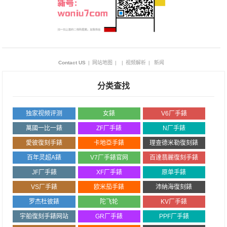
Contact US
|
网站地图
|
|
视频解析
|
新闻
分类查找
独家视频评测
女錶
V6厂手錶
萬國一比一錶
ZF厂手錶
N厂手錶
愛彼復刻手錶
卡地亞手錶
理查德米勒復刻錶
百年灵超A錶
V7厂手錶官网
百達翡麗復刻手錶
JF厂手錶
XF厂手錶
原单手錶
VS厂手錶
欧米茄手錶
沛納海復刻錶
罗杰杜彼錶
陀飞轮
KV厂手錶
宇舶復刻手錶网站
GR厂手錶
PPF厂手錶