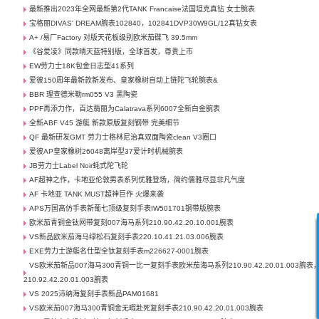
最新推出2023年全网最新第2代TANK Francaise法国坦克真钻 女士腕表
宝格丽DIVAS' DREAM腕表102840，102841DVP30W9GL/12真钻女表
A+ /易厂Factory 对版天花板级别欧米茄碟飞 39.5mm
《谷爱凌》同款晴天蓝特别版，全球首发，尊贵上市
EW劳力士18K包金日志型41系列
爱彼150周年最新款新发布、皇家橡树自动上链陀飞轮腕表&
BBR 理查德米勒rm055 V3 黑陶瓷
PPF再添力作，百达翡丽为Calatrava系列6007全新白金腕表
全新ABF V45 游艇 新款原版复刻钢带 完美细节
QF 最新研发GMT 劳力士格林尼治真双面陶瓷clean V3圈口
爱彼AP皇家橡树26048离岸型37爱计时机械腕表
JB劳力士Label Noir蚝式陀飞轮
AF超神之作，卡地亚伦敦男表系列优雅登场，简约儒雅尽显非凡气度
AF 卡地亚 TANK MUST超神巨作 火爆来袭
APS万国高仿手表新葡七顶级复刻手表IW501701钢带版腕表
欧米茄青铜金钛网带复刻007海马系列210.90.42.20.10.001腕表
VS新品欧米茄海马绿松石复刻手表220.10.41.21.03.006腕表
EXE劳力士游艇名仕型全钛复刻手表m226627-0001腕表
VS欧米茄新品007海马300青铜一比一复刻手表欧米茄海马系列210.90.42.20.01.003腕表
210.92.42.20.01.003腕表
VS 2025沛纳海复刻手表新品PAM01681
VS欧米茄007海马300青铜金无暇赴死复刻手表210.90.42.20.01.003腕表