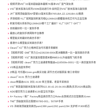
视频评测V6厂33毫米超级副本最新7K版本V6厂蓝气球女表
VS厂欧米茄海马系列150M活动进行中-如何区分VS厂欧米茄海马复刻表
JF厂官网顶级复刻AP爱彼33毫米石英67651BA.ZZ.1261BA.02腕表
评测视频-YL厂官网复刻积家月相Q1368420颠覆版本机芯可与正品互换
积家月相大师系列Q1368420哪个工厂最好？YL厂?ZF厂？GF厂？
目前最好的一比一复刻手表
最放心的复刻手表网购平台推荐
哪里能买到最好的高仿手表？
香港什么哪里能买到高仿手表？
Clean厂/C厂劳力士格林尼治可乐圈手表解析
【视频评测】GM厂劳力士m228238-0004黑冰糖腕表一比一复刻高仿手表
【视频评测】YS厂高仿复刻理查德米勒RM53-01升级版陀飞轮手表
【视频评测】clean厂劳力士迪通拿熊猫迪m116500ln-0001一比一高仿复刻手表
VS新品浅蓝世界时
Zf新品 可乐圈41mm gmt真实功能 调节方式对版原装 做工非常好
clean厂4131 劳力士迪通拿
clean熊猫迪4131 对比 4130 新王登基，老皇丰采依旧
VS厂新款复刻欧米茄海马系列522.30.42.20.04.001腕表(东京2020奥运款)
ADG镂空劳力士迪通拿4130蓝宝石字面X
A+ Factory / 易厂 Factory新品高仿劳力士Rolex女款蚝式日志型腕表31mm
TW厂顶级复刻百达翡丽5078G-001，5078P手表
VS 沛纳海顶级复刻高仿pam1386 pam1292 pam1294 无护桥 P.900机芯