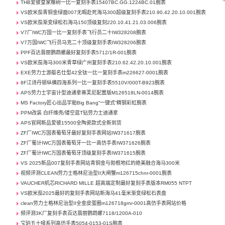
THB爱彼皇家橡树一比一复刻手表15407BC.GG.1224BC.01腕表
VS欧米茄青铜金绿面007无暇赴死海马300超级复刻手表210.90.42.20.10.001腕表
VS欧米茄渐变绿松石海马150顶级复刻220.10.41.21.03.006腕表
V7厂IWC万国一比一复刻手表飞行员二十IW328208腕表
V7万国IWC飞行员马克二十顶级复刻手表IW328206腕表
PPF百达翡丽鹦鹉螺最好复刻手表5712/1R-001腕表
VS欧米茄海马300米青草绿广州复刻手表210.62.42.20.10.001腕表
EXE劳力士游艇名仕型42全钛一比一复刻手表m226627-0001腕表
8F江诗丹顿纵横四海系列一比一复刻手表5510V/000T-B923腕表
APS劳力士宇宙计型迪通拿蒂芙尼配置版M126518LN-0014腕表
MS Factory匠心出品宇舶Big Bang“一键式”精钢彩虹腕表
PPM改装 白纤维壳/镂空蓝T钻劳力士迪通拿
APS官网新品爱彼15500全陶瓷款式全新到货
ZF厂IWC万国表葡萄牙最好复刻手表网站IW371617腕表
ZF厂葡计IWC万国表葡萄牙一比一高仿手表IW371626腕表
ZF厂葡计IWC万国表葡萄牙顶级复刻手表IW371615腕表
VS 2025新品007复刻手表网站青铜金与勃根地红的绝美融合海马300米
视频评测CLEAN劳力士格林尼治型II大闸蟹m126715chnr-0001腕表
VAUCHER机芯RICHARD MILLE 超高端定制最好复刻手表版本RM055 NTPT
VS欧米茄2025最好的复刻手表网站新海马41毫米渐变绿松石表盘
clean劳力士格林尼治型II全金皮蛋圈m126718grnr-0001高仿手表网站价格
频评测3K厂复刻手表百达翡丽鹦鹉螺7118/1200A-010
宝珀五十噚系列高仿手表5054-0153-01S腕表