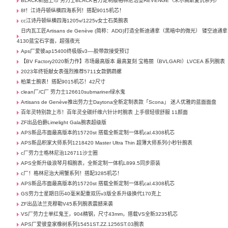
BLACK新品上市 劳力士BLACK官方定制版格林尼治型REVENGE（米尔高斯复仇系列） ​
8f！江诗丹顿纵横四海系列！搭配9015机芯！
cc江诗丹顿纵横四海1205v/1225v女士石英腕表
日内瓦工匠Artisans de Genève (简称：ADG)打造全新迪通拿（黑暗中的微光） 镂空迪通拿
4130蓝宝石字面，超强夜光
Aps厂爱彼ap15400终极版v3----胶带款接受预订
【BV Factory2020新力作】市场最高版本 最高复刻 宝格丽（BVLGARI）LVCEA 系列腕表
2023年终钜献女表强烈推荐5711女款鹦鹉螺
柏莱士腕表！搭配9015机芯！42尺寸
clean厂/C厂 劳力士126610submariner绿水鬼
Artisans de Genève推出劳力士Daytona全新定制表款「Scona」 迷人优雅的蓝面面盘
百年灵特别款上市！百年灵全碳纤维六针计时腕表 上手很轻很舒服 11颜面
ZF出品伯爵Limelight Gala腕表超级版
APS新品市面最高版本的15720st 搭载全新定制一体机cal.4308机芯
APS新品积家大师系列1218420 Master Ultra Thin 超薄大师系列小秒针腕表
c厂劳力士格林尼治126711沙士圈
APS全新升级浪琴月相腕表，全新定制一体机L899.5同步原装
c厂！格林尼治大闸蟹系列！搭配3285机芯！
APS新品市面最高版本的15720st 搭载全新定制一体机cal.4308机芯
GS劳力士星期日历40毫米配重双历v3版全系升级换代170克上
ZF出品法兰克穆勒V45系列腕表震撼来袭
VS厂劳力士单红鬼王，904精钢，尺寸43mm，搭载VS全新3235机芯
APS厂爱彼皇家橡树系列15451ST.ZZ.1256ST.03腕表