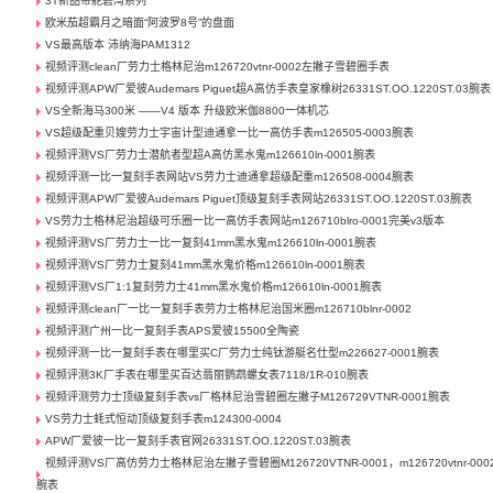
3T新品帝舵碧湾系列
欧米茄超霸月之暗面“阿波罗8号”的盘面
VS最高版本 沛纳海PAM1312
视频评测clean厂劳力士格林尼治m126720vtnr-0002左撇子雪碧圈手表
视频评测APW厂爱彼Audemars Piguet超A高仿手表皇家橡树26331ST.OO.1220ST.03腕表
VS全新海马300米 ——V4 版本 升级欧米伽8800一体机芯
VS超级配重贝嫂劳力士宇宙计型迪通拿一比一高仿手表m126505-0003腕表
视频评测VS厂劳力士潜航者型超A高仿黑水鬼m126610ln-0001腕表
视频评测一比一复刻手表网站VS劳力士迪通拿超级配重m126508-0004腕表
视频评测APW厂爱彼Audemars Piguet顶级复刻手表网站26331ST.OO.1220ST.03腕表
VS劳力士格林尼治超级可乐圈一比一高仿手表网站m126710blro-0001完美v3版本
视频评测VS厂劳力士一比一复刻41mm黑水鬼m126610ln-0001腕表
视频评测VS厂劳力士复刻41mm黑水鬼价格m126610ln-0001腕表
视频评测VS厂1:1复刻劳力士41mm黑水鬼价格m126610ln-0001腕表
视频评测clean厂一比一复刻手表劳力士格林尼治国米圈m126710blnr-0002
视频评测广州一比一复刻手表APS爱彼15500全陶瓷
视频评测一比一复刻手表在哪里买C厂劳力士纯钛游艇名仕型m226627-0001腕表
视频评测3K厂手表在哪里买百达翡丽鹦鹉螺女表7118/1R-010腕表
视频评测劳力士顶级复刻手表vs厂格林尼治雪碧圈左撇子M126729VTNR-0001腕表
VS劳力士蚝式恒动顶级复刻手表m124300-0004
APW厂爱彼一比一复刻手表官网26331ST.OO.1220ST.03腕表
视频评测VS厂高仿劳力士格林尼治左撇子雪碧圈M126720VTNR-0001，m126720vtnr-000
腕表