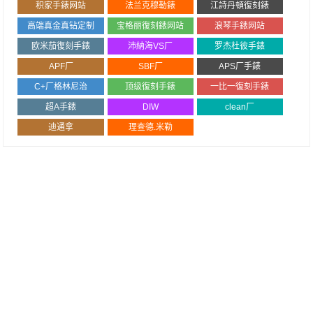
积家手錶网站
法兰克穆勒錶
江詩丹頓復刻錶
高端真金真钻定制
宝格丽復刻錶网站
浪琴手錶网站
欧米茄復刻手錶
沛納海VS厂
罗杰杜彼手錶
APF厂
SBF厂
APS厂手錶
C+厂格林尼治
顶级復刻手錶
一比一復刻手錶
超A手錶
DIW
clean厂
迪通拿
理查德.米勒