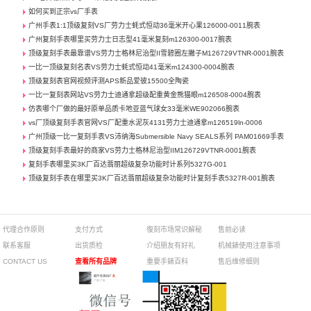
如何买到正宗vs厂手表
广州手表1:1顶级复刻VS厂劳力士蚝式恒动36毫米开心果126000-0011腕表
广州复刻手表哪里买劳力士日志型41毫米复刻m126300-0017腕表
顶级复刻手表最靠谱VS劳力士格林尼治型II雪碧圈左撇子M126729VTNR-0001腕表
一比一顶级复刻名表VS劳力士蚝式恒动41毫米m124300-0004腕表
顶级复刻表官网视频评测APS新品爱彼15500全陶瓷
一比一复刻表网站VS劳力士迪通拿超级配重黄金熊猫眼m126508-0004腕表
仿表哪个厂做的最好原单品质卡地亚蓝气球女33毫米WE902066腕表
vs厂顶级复刻手表官网VS厂配重水泥灰4131劳力士迪通拿m126519ln-0006
广州顶级一比一复刻手表VS沛纳海Submersible Navy SEALS系列 PAM01669手表
顶级复刻手表最好的商家VS劳力士格林尼治型IIM126729VTNR-0001腕表
复刻手表哪里买3K厂百达翡丽超级复杂功能时计系列5327G-001
顶级复刻手表在哪里买3K厂百达翡丽超级复杂功能时计复刻手表5327R-001腕表
代理合作原则
支付方式
復刻市场常识解秘
售前必读
联系客服
出货质检
介绍朋友有好礼
机械錶使用注意事项
CONTACT US
查看所有品牌
重要手錶百科
售后维修细则