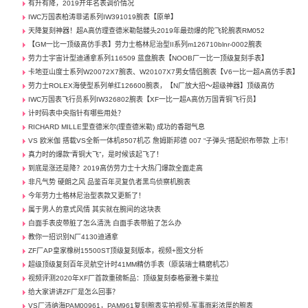
有升有降，2019开年名表调价情况
IWC万国表柏涛菲诺系列IW391019腕表【原单】
天降复刻神器！超A高仿理查德米勒骷髅头2019年最劲爆的陀飞轮腕表RM052
【GM一比一顶级高仿手表】劳力士格林尼治型II系列m126710blnr-0002腕表
劳力士宇宙计型迪通拿系列116509 蓝盘腕表【NOOB厂一比一顶级复刻手表】
卡地亚山度士系列W20072X7腕表、W20107X7男女情侣腕表【V6一比一超A高仿手表】
劳力士ROLEX海使型系列单红126600腕表，【N厂放大招～超级神器】顶级高仿
IWC万国表飞行员系列IW326802腕表【XF一比一超A高仿万国青铜飞行员】
计时码表中央指针有哪些用处？
RICHARD MILLE里查德米尔(理查德米勒) 成功的香甜气息
VS 欧米伽 搭载VS全新一体机8507机芯 詹姆斯邦德 007 “子弹头”搭配织布带款 上市！
真力时的爆款“青铜大飞”，是时候该起飞了！
到底是涨还是降？2019高仿劳力士十大热门爆款全面走高
非凡气势 硬朗之风 品鉴百年灵复仇者黑鸟侦察机腕表
今年劳力士格林尼治型表款又更新了！
属于男人的意式风情 其实就在腕间的这块表
白面手表皮带脏了怎么清洗 白面手表带脏了怎么办
教你一招识别N厂4130迪通拿
ZF厂AP皇家橡树15500ST顶级复刻版本，视频+图文分析
超级顶级复刻百年灵航空计时41MM精仿手表（原装瑞士精磨机芯）
视频评测2020年XF厂首款重磅新品：顶级复刻泰格豪雅卡莱拉
给大家讲讲ZF厂是怎么回事？
VS厂沛纳海PAM00961，PAM961复刻腕表实拍视频-军事面彩浓厚的腕表