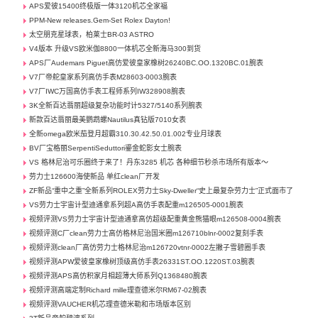
APS爱彼15400终极版一体3120机芯全家福
PPM-New releases.Gem-Set Rolex Dayton!
太空朋克星球表，柏莱士BR-03 ASTRO
V4版本 升级VS欧米伽8800一体机芯全新海马300到货
APS厂Audemars Piguet高仿爱彼皇家橡树26240BC.OO.1320BC.01腕表
V7厂帝舵皇家系列高仿手表M28603-0003腕表
V7厂IWC万国高仿手表工程师系列IW328908腕表
3K全新百达翡丽超级复杂功能时计5327/5140系列腕表
新款百达翡丽最美鹦鹉螺Nautilus真钻版7010女表
全新omega欧米茄登月超霸310.30.42.50.01.002专业月球表
BV厂宝格丽SerpentiSeduttori鎏金蛇影女士腕表
VS 格林尼治可乐圈终于来了！丹东3285 机芯 各种细节秒杀市场所有版本～
劳力士126600海使新品 单红clean厂开发
ZF新品“重中之重”全新系列ROLEX劳力士Sky-Dweller“史上最复杂劳力士”正式面市了
VS劳力士宇宙计型迪通拿系列超A高仿手表配重m126505-0001腕表
视频评测VS劳力士宇宙计型迪通拿高仿超级配重黄金熊猫眼m126508-0004腕表
视频评测C厂clean劳力士高仿格林尼治国米圈m126710blnr-0002复刻手表
视频评测clean厂高仿劳力士格林尼治m126720vtnr-0002左撇子雪碧圈手表
视频评测APW爱彼皇家橡树顶级高仿手表26331ST.OO.1220ST.03腕表
视频评测APS高仿积家月相超薄大师系列Q1368480腕表
视频评测高端定制Richard mille理查德米尔RM67-02腕表
视频评测VAUCHER机芯理查德米勒和市场版本区别