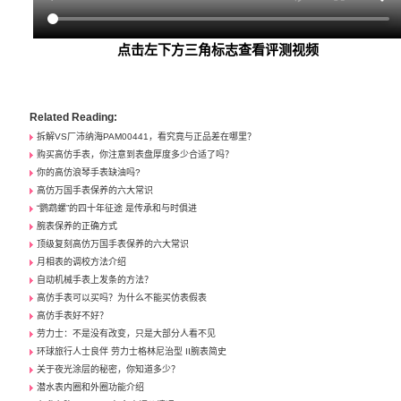
点击左下方三角标志查看评测视频
Related Reading:
拆解VS厂沛纳海PAM00441，看究竟与正品差在哪里？
购买高仿手表，你注意到表盘厚度多少合适了吗？
你的高仿浪琴手表缺油吗?
高仿万国手表保养的六大常识
“鹦鹉螺”的四十年征途 是传承和与时俱进
腕表保养的正确方式
顶级复刻高仿万国手表保养的六大常识
月相表的调校方法介绍
自动机械手表上发条的方法？
高仿手表可以买吗？为什么不能买仿表假表
高仿手表好不好？
劳力士：不是没有改变，只是大部分人看不见
环球旅行人士良伴 劳力士格林尼治型 II腕表简史
关于夜光涂层的秘密，你知道多少？
潜水表内圈和外圈功能介绍