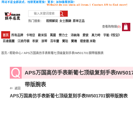
热门搜索：
视频解说
女士腕錶
原单正品
查看购物袋(
0
)
0
首页
所有品牌
卡地亞
歐米茄
萬國
勞力士
沛納海
愛彼
真力時
宇舶《恒宝》
百達翡麗
江詩丹頓
积家
浪琴
百年靈
寶珀
寶璣
理查德.米勒
首页
⁄
帮助中心
⁄ APS万国高仿手表新葡七顶级复刻手表IW501701钢带版腕表
APS万国高仿手表新葡七顶级复刻手表IW5017
带版腕表
⇐ 返回
APS万国高仿手表新葡七顶级复刻手表IW501701钢带版腕表