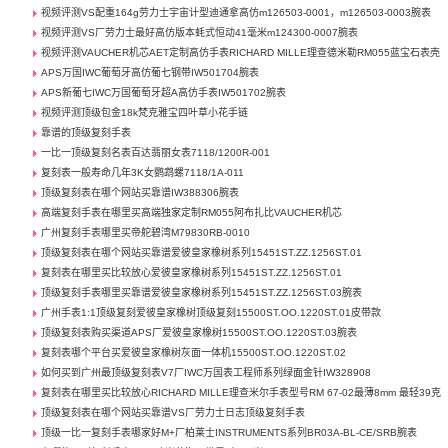
视频评测VS配重164g劳力士宇宙计型迪通拿高仿m126503-0001，m126503-0003腕表
视频评测VS厂劳力士最好高仿版本蚝式恒动41毫米m124300-0007腕表
视频评测VAUCHER机芯AET定制高仿手表RICHARD MILLE理查德米勒RM055蓝宝石表壳
APS万国IWC葡萄牙高仿葡七钢带IW501704腕表
APS新葡七IWC万国葡萄牙超A高仿手表IW501702腕表
视频评测顶级包金18k梵克雅宝四叶草小花手链
靠谱的顶级复刻手表
一比一顶级复刻名表百达翡丽女表7118/1200R-001
复刻表一般寿命几年3K女鹦鹉螺7118/1A-011
顶级复刻表在哪个网站买靠谱IW388306腕表
高端复刻手表在哪里买高端独家定制RM055阿布扎比VAUCHER机芯
广州复刻手表哪里买帝舵碧湾M79830RB-0010
顶级复刻表在哪个网站买靠谱爱彼皇家橡树系列15451ST.ZZ.1256ST.01
复刻表在哪里买比较放心爱彼皇家橡树系列15451ST.ZZ.1256ST.01
顶级复刻手表哪里买靠谱爱彼皇家橡树系列15451ST.ZZ.1256ST.03腕表
广州手表1:1顶级复刻爱彼皇家橡树顶级复刻15500ST.OO.1220ST.01皮带款
顶级复刻表购买渠道APS厂爱彼皇家橡树15500ST.OO.1220ST.03腕表
复刻表哪个平台买爱彼皇家橡树灰面一体机15500ST.OO.1220ST.02
如何买到广州最顶级复刻表V7厂IWC万国表工程师系列绿面金针IW328908
复刻表在哪里买比较放心RICHARD MILLE理查米尔手表型号RM 67-02最薄8mm 最轻39克
顶级复刻表在哪个网站买靠谱VS厂劳力士日志顶级复刻手表
顶级一比一复刻手表哪家好M+厂柏莱士INSTRUMENTS系列BR03A-BL-CE/SRB腕表