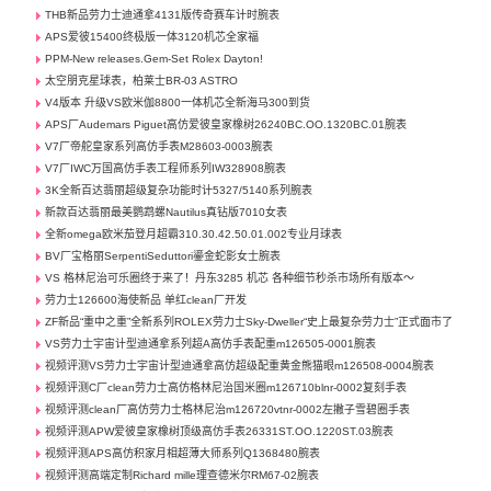
THB新品劳力士迪通拿4131版传奇赛车计时腕表
APS爱彼15400终极版一体3120机芯全家福
PPM-New releases.Gem-Set Rolex Dayton!
太空朋克星球表，柏莱士BR-03 ASTRO
V4版本 升级VS欧米伽8800一体机芯全新海马300到货
APS厂Audemars Piguet高仿爱彼皇家橡树26240BC.OO.1320BC.01腕表
V7厂帝舵皇家系列高仿手表M28603-0003腕表
V7厂IWC万国高仿手表工程师系列IW328908腕表
3K全新百达翡丽超级复杂功能时计5327/5140系列腕表
新款百达翡丽最美鹦鹉螺Nautilus真钻版7010女表
全新omega欧米茄登月超霸310.30.42.50.01.002专业月球表
BV厂宝格丽SerpentiSeduttori鎏金蛇影女士腕表
VS 格林尼治可乐圈终于来了！丹东3285 机芯 各种细节秒杀市场所有版本～
劳力士126600海使新品 单红clean厂开发
ZF新品“重中之重”全新系列ROLEX劳力士Sky-Dweller“史上最复杂劳力士”正式面市了
VS劳力士宇宙计型迪通拿系列超A高仿手表配重m126505-0001腕表
视频评测VS劳力士宇宙计型迪通拿高仿超级配重黄金熊猫眼m126508-0004腕表
视频评测C厂clean劳力士高仿格林尼治国米圈m126710blnr-0002复刻手表
视频评测clean厂高仿劳力士格林尼治m126720vtnr-0002左撇子雪碧圈手表
视频评测APW爱彼皇家橡树顶级高仿手表26331ST.OO.1220ST.03腕表
视频评测APS高仿积家月相超薄大师系列Q1368480腕表
视频评测高端定制Richard mille理查德米尔RM67-02腕表