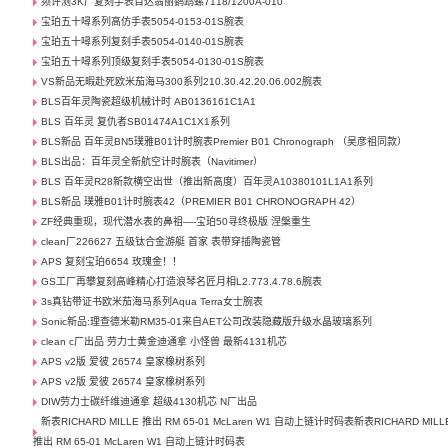
频评测3K厂复刻手表百达翡丽鹦鹉螺7118/1200A-010
宝珀五十噚系列高仿手表5054-0153-01S腕表
宝珀五十噚系列复刻手表5054-0140-01S腕表
宝珀五十噚系列顶级复刻手表5054-0130-01S腕表
VS新品无暇赴死欧米茄海马300系列210.30.42.20.06.002腕表
BLS百年灵陶瓷超级机械计时 AB0136161C1A1
BLS 百年灵 复仇者SB01474A1C1X1系列
BLS新品 百年灵BN5璞雅B01计时腕表Premier B01 Chronograph （吴彦祖同款）
BLS出品：百年灵全新航空计时腕表（Navitimer）
BLS 百年灵R28新款横空出世（推出新高度）百年灵A10380101L1A1系列
BLS新品 璞雅B01计时腕表42（PREMIER B01 CHRONOGRAPH 42）
ZF经典重现，现代潜水表的鼻祖—-宝珀50寻终极版 涅槃重生
clean厂226627 五级钛合金游艇 首家 表带穿插陶瓷管
APS 复刻宝珀6654 玫瑰金！！
GS工厂再攀复刻高峰精心打造浪琴名匠月相L2.773.4.78.6腕表
3s真钻带证书欧米茄海马系列Aqua Terra女士腕表
Sonic新品:理查德米勒RM35-01来自AET公司改装隐藏版升级水晶玻璃系列
clean c厂出品 劳力士黄金迪通拿 小怪兽 最新4131机芯
APS v2版 爱彼 26574 皇家橡树系列
APS v2版 爱彼 26574 皇家橡树系列
DIW劳力士碳纤维迪通拿 超级4130机芯 N厂出品
新表RICHARD MILLE 推出 RM 65-01 McLaren W1 自动上链计时码表新表RICHARD MILL
推出 RM 65-01 McLaren W1 自动上链计时码表