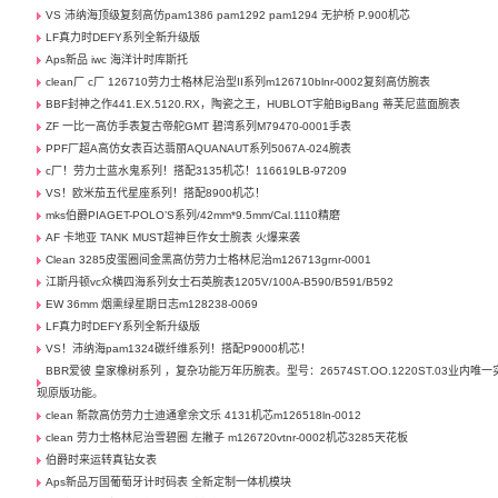
VS 沛纳海顶级复刻高仿pam1386 pam1292 pam1294 无护桥 P.900机芯
LF真力时DEFY系列全新升级版
Aps新品 iwc 海洋计时库斯托
clean厂 c厂 126710劳力士格林尼治型II系列m126710blnr-0002复刻高仿腕表
BBF封神之作441.EX.5120.RX，陶瓷之王，HUBLOT宇舶BigBang 蒂芙尼蓝面腕表
ZF 一比一高仿手表复古帝舵GMT 碧湾系列M79470-0001手表
PPF厂超A高仿女表百达翡丽AQUANAUT系列5067A-024腕表
c厂！劳力士蓝水鬼系列！搭配3135机芯！116619LB-97209
VS！欧米茄五代星座系列！搭配8900机芯！
mks伯爵PIAGET-POLO’S系列/42mm*9.5mm/Cal.1110精磨
AF 卡地亚 TANK MUST超神巨作女士腕表 火爆来袭
Clean 3285皮蛋圈间金黑高仿劳力士格林尼治m126713grnr-0001
江斯丹顿vc众横四海系列女士石英腕表1205V/100A-B590/B591/B592
EW 36mm 烟熏绿星期日志m128238-0069
LF真力时DEFY系列全新升级版
VS！沛纳海pam1324碳纤维系列！搭配P9000机芯！
BBR爱彼 皇家橡树系列 ，复杂功能万年历腕表。型号：26574ST.OO.1220ST.03业内唯一
现原版功能。
clean 新款高仿劳力士迪通拿余文乐 4131机芯m126518ln-0012
clean 劳力士格林尼治雪碧圈 左撇子 m126720vtnr-0002机芯3285天花板
伯爵时来运转真钻女表
Aps新品万国葡萄牙计时码表 全新定制一体机模块