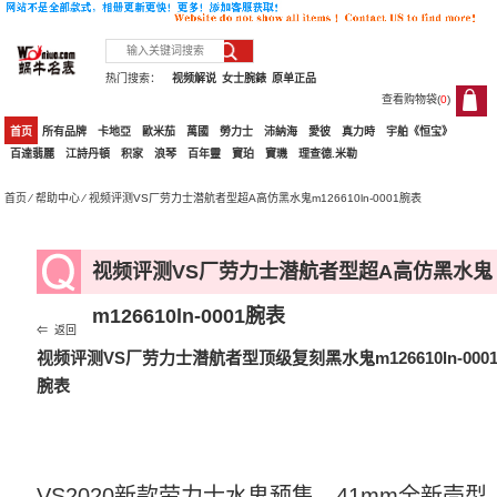
热门搜索：
视频解说
女士腕錶
原单正品
查看购物袋(
0
)
0
首页
所有品牌
卡地亞
歐米茄
萬國
勞力士
沛納海
愛彼
真力時
宇舶《恒宝》
百達翡麗
江詩丹頓
积家
浪琴
百年靈
寶珀
寶璣
理查德.米勒
首页
⁄
帮助中心
⁄ 视频评测VS厂劳力士潜航者型超A高仿黑水鬼m126610ln-0001腕表
视频评测VS厂劳力士潜航者型超A高仿黑水鬼
m126610ln-0001腕表
⇐ 返回
视频评测VS厂劳力士潜航者型顶级复刻黑水鬼m126610ln-000
腕表
VS2020新款劳力士水鬼预售。41mm全新壳型