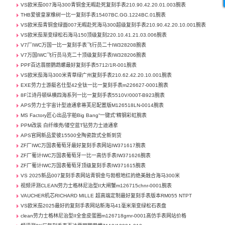
VS欧米茄007海马300青铜金无暇赴死复刻手表210.90.42.20.01.003腕表
THB爱彼皇家橡树一比一复刻手表15407BC.GG.1224BC.01腕表
VS欧米茄青铜金绿面007无暇赴死海马300超级复刻手表210.90.42.20.10.001腕表
VS欧米茄渐变绿松石海马150顶级复刻220.10.41.21.03.006腕表
V7厂IWC万国一比一复刻手表飞行员二十IW328208腕表
V7万国IWC飞行员马克二十顶级复刻手表IW328206腕表
PPF百达翡丽鹦鹉螺最好复刻手表5712/1R-001腕表
VS欧米茄海马300米青草绿广州复刻手表210.62.42.20.10.001腕表
EXE劳力士游艇名仕型42全钛一比一复刻手表m226627-0001腕表
8F江诗丹顿纵横四海系列一比一复刻手表5510V/000T-B923腕表
APS劳力士宇宙计型迪通拿蒂芙尼配置版M126518LN-0014腕表
MS Factory匠心出品宇舶Big Bang“一键式”精钢彩虹腕表
PPM改装 白纤维壳/镂空蓝T钻劳力士迪通拿
APS官网新品爱彼15500全陶瓷款式全新到货
ZF厂IWC万国表葡萄牙最好复刻手表网站IW371617腕表
ZF厂葡计IWC万国表葡萄牙一比一高仿手表IW371626腕表
ZF厂葡计IWC万国表葡萄牙顶级复刻手表IW371615腕表
VS 2025新品007复刻手表网站青铜金与勃根地红的绝美融合海马300米
视频评测CLEAN劳力士格林尼治型II大闸蟹m126715chnr-0001腕表
VAUCHER机芯RICHARD MILLE 超高端定制最好复刻手表版本RM055 NTPT
VS欧米茄2025最好的复刻手表网站新海马41毫米渐变绿松石表盘
clean劳力士格林尼治型II全金皮蛋圈m126718grnr-0001高仿手表网站价格