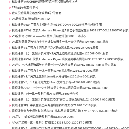
视频评测VAUCHER机芯理查德米勒和市场版本区别
3T新品帝舵碧湾系列
欧米茄超霸月之暗面“阿波罗8号”的盘面
VS最高版本 沛纳海PAM1312
视频评测clean厂劳力士格林尼治m126720vtnr-0002左撇子雪碧圈手表
视频评测APW厂爱彼Audemars Piguet超A高仿手表皇家橡树26331ST.OO.1220ST.03腕表
VS全新海马300米 ——V4 版本 升级欧米伽8800一体机芯
VS超级配重贝嫂劳力士宇宙计型迪通拿一比一高仿手表m126505-0003腕表
视频评测VS厂劳力士潜航者型超A高仿黑水鬼m126610ln-0001腕表
视频评测一比一复刻手表网站VS劳力士迪通拿超级配重m126508-0004腕表
视频评测APW厂爱彼Audemars Piguet顶级复刻手表网站26331ST.OO.1220ST.03腕表
VS劳力士格林尼治超级可乐圈一比一高仿手表网站m126710blro-0001完美v3版本
视频评测VS厂劳力士一比一复刻41mm黑水鬼m126610ln-0001腕表
视频评测VS厂劳力士复刻41mm黑水鬼价格m126610ln-0001腕表
视频评测VS厂1:1复刻劳力士41mm黑水鬼价格m126610ln-0001腕表
视频评测clean厂一比一复刻手表劳力士格林尼治国米圈m126710blnr-0002
视频评测广州一比一复刻手表APS爱彼15500全陶瓷
视频评测一比一复刻手表在哪里买C厂劳力士纯钛游艇名仕型m226627-0001腕表
视频评测3K厂手表在哪里买百达翡丽鹦鹉螺女表7118/1R-010腕表
视频评测劳力士顶级复刻手表vs厂格林尼治雪碧圈左撇子M126729VTNR-0001腕表
VS劳力士蚝式恒动顶级复刻手表m124300-0004
APW厂爱彼一比一复刻手表官网26331ST.OO.1220ST.03腕表
视频评测VS厂高仿劳力士格林尼治左撇子雪碧圈M126720VTNR-0001，m126720vtnr-000