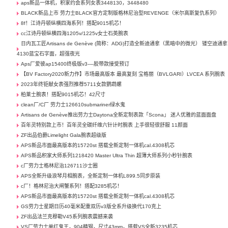
aps新品一体机，积家约会系列女表3448130，3448480
BLACK新品上市 劳力士BLACK官方定制版格林尼治型REVENGE（米尔高斯复仇系列） ​
8f！江诗丹顿纵横四海系列！搭配9015机芯！
cc江诗丹顿纵横四海1205v/1225v女士石英腕表
日内瓦工匠Artisans de Genève (简称：ADG)打造全新迪通拿（黑暗中的微光） 镂空迪通拿
4130蓝宝石字面，超强夜光
Aps厂爱彼ap15400终极版v3----胶带款接受预订
【BV Factory2020新力作】市场最高版本 最高复刻 宝格丽（BVLGARI）LVCEA 系列腕表
2023年终钜献女表强烈推荐5711女款鹦鹉螺
柏莱士腕表！搭配9015机芯！42尺寸
clean厂/C厂 劳力士126610submariner绿水鬼
Artisans de Genève推出劳力士Daytona全新定制表款「Scona」 迷人优雅的蓝面面盘
百年灵特别款上市！百年灵全碳纤维六针计时腕表 上手很轻很舒服 11颜面
ZF出品伯爵Limelight Gala腕表超级版
APS新品市面最高版本的15720st 搭载全新定制一体机cal.4308机芯
APS新品积家大师系列1218420 Master Ultra Thin 超薄大师系列小秒针腕表
c厂劳力士格林尼治126711沙士圈
APS全新升级浪琴月相腕表，全新定制一体机L899.5同步原装
c厂！格林尼治大闸蟹系列！搭配3285机芯！
APS新品市面最高版本的15720st 搭载全新定制一体机cal.4308机芯
GS劳力士星期日历40毫米配重双历v3版全系升级换代170克上
ZF出品法兰克穆勒V45系列腕表震撼来袭
VS厂劳力士单红鬼王，904精钢，尺寸43mm，搭载VS全新3235机芯