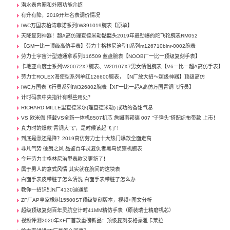
潜水表内圈和外圈功能介绍
有升有降，2019开年名表调价情况
IWC万国表柏涛菲诺系列IW391019腕表【原单】
天降复刻神器！超A高仿理查德米勒骷髅头2019年最劲爆的陀飞轮腕表RM052
【GM一比一顶级高仿手表】劳力士格林尼治型II系列m126710blnr-0002腕表
劳力士宇宙计型迪通拿系列116509 蓝盘腕表【NOOB厂一比一顶级复刻手表】
卡地亚山度士系列W20072X7腕表、W20107X7男女情侣腕表【V6一比一超A高仿手表】
劳力士ROLEX海使型系列单红126600腕表，【N厂放大招～超级神器】顶级高仿
IWC万国表飞行员系列IW326802腕表【XF一比一超A高仿万国青铜飞行员】
计时码表中央指针有哪些用处？
RICHARD MILLE里查德米尔(理查德米勒) 成功的香甜气息
VS 欧米伽 搭载VS全新一体机8507机芯 詹姆斯邦德 007 “子弹头”搭配织布带款 上市！
真力时的爆款“青铜大飞”，是时候该起飞了！
到底是涨还是降？2019高仿劳力士十大热门爆款全面走高
非凡气势 硬朗之风 品鉴百年灵复仇者黑鸟侦察机腕表
今年劳力士格林尼治型表款又更新了！
属于男人的意式风情 其实就在腕间的这块表
白面手表皮带脏了怎么清洗 白面手表带脏了怎么办
教你一招识别N厂4130迪通拿
ZF厂AP皇家橡树15500ST顶级复刻版本，视频+图文分析
超级顶级复刻百年灵航空计时41MM精仿手表（原装瑞士精磨机芯）
视频评测2020年XF厂首款重磅新品：顶级复刻泰格豪雅卡莱拉