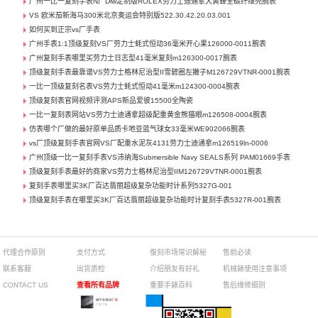
广州一比一复刻手表N厂Diw定制版ROLEX劳力士迪通拿大黄蜂全碳纤维壳腕表
VS 欧米茄新海马300米北京奥运会特别版522.30.42.20.03.001
如何买到正宗vs厂手表
广州手表1:1顶级复刻VS厂劳力士蚝式恒动36毫米开心果126000-0011腕表
广州复刻手表哪里买劳力士日志型41毫米复刻m126300-0017腕表
顶级复刻手表最靠谱VS劳力士格林尼治型II雪碧圈左撇子M126729VTNR-0001腕表
一比一顶级复刻名表VS劳力士蚝式恒动41毫米m124300-0004腕表
顶级复刻表官网视频评测APS新品爱彼15500全陶瓷
一比一复刻表网站VS劳力士迪通拿超级配重黄金熊猫眼m126508-0004腕表
仿表哪个厂做的最好原单品质卡地亚蓝气球女33毫米WE902066腕表
vs厂顶级复刻手表官网VS厂配重水泥灰4131劳力士迪通拿m126519ln-0006
广州顶级一比一复刻手表VS沛纳海Submersible Navy SEALS系列 PAM01669手表
顶级复刻手表最好的商家VS劳力士格林尼治型IIM126729VTNR-0001腕表
复刻手表哪里买3K厂百达翡丽超级复杂功能时计系列5327G-001
顶级复刻手表在哪里买3K厂百达翡丽超级复杂功能时计复刻手表5327R-001腕表
代理合作原则
支付方式
復刻市场常识解秘
售前必读
联系客服
出货质检
介绍朋友有好礼
机械錶使用注意事项
CONTACT US
查看所有品牌
重要手錶百科
售后维修细则