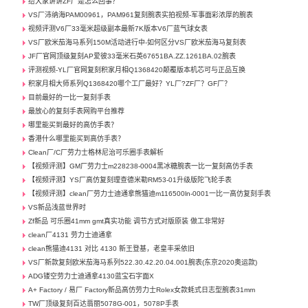
给大家讲讲ZF厂是怎么回事？
VS厂沛纳海PAM00961，PAM961复刻腕表实拍视频-军事面彩浓厚的腕表
视频评测V6厂33毫米超级副本最新7K版本V6厂蓝气球女表
VS厂欧米茄海马系列150M活动进行中-如何区分VS厂欧米茄海马复刻表
JF厂官网顶级复刻AP爱彼33毫米石英67651BA.ZZ.1261BA.02腕表
评测视频-YL厂官网复刻积家月相Q1368420颠覆版本机芯可与正品互换
积家月相大师系列Q1368420哪个工厂最好？YL厂?ZF厂？GF厂？
目前最好的一比一复刻手表
最放心的复刻手表网购平台推荐
哪里能买到最好的高仿手表？
香港什么哪里能买到高仿手表？
Clean厂/C厂劳力士格林尼治可乐圈手表解析
【视频评测】GM厂劳力士m228238-0004黑冰糖腕表一比一复刻高仿手表
【视频评测】YS厂高仿复刻理查德米勒RM53-01升级版陀飞轮手表
【视频评测】clean厂劳力士迪通拿熊猫迪m116500ln-0001一比一高仿复刻手表
VS新品浅蓝世界时
Zf新品 可乐圈41mm gmt真实功能 调节方式对版原装 做工非常好
clean厂4131 劳力士迪通拿
clean熊猫迪4131 对比 4130 新王登基，老皇丰采依旧
VS厂新款复刻欧米茄海马系列522.30.42.20.04.001腕表(东京2020奥运款)
ADG镂空劳力士迪通拿4130蓝宝石字面X
A+ Factory / 易厂 Factory新品高仿劳力士Rolex女款蚝式日志型腕表31mm
TW厂顶级复刻百达翡丽5078G-001，5078P手表