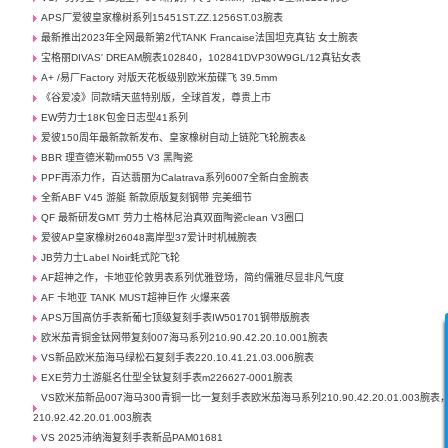
APS厂爱彼皇家橡树系列15451ST.ZZ.1256ST.03腕表
最新推出2023年全网最新第2代TANK Francaise法国坦克真钻 女士腕表
宝格丽DIVAS' DREAM腕表102840，102841DVP30W9GL/12真钻女表
A+ /易厂Factory 对版天花板级别欧米茄碟飞 39.5mm
《谷爱凌》同款晴天蓝特别版，全球首发，尊贵上市
EW劳力士18K包金日志型41系列
爱彼150周年最新款新发布、皇家橡树自动上链陀飞轮腕表&
BBR 理查德米勒rm055 V3 黑陶瓷
PPF再添力作，百达翡丽为Calatrava系列6007全新白金腕表
全新ABF V45 游艇 新款原版复刻钢带 完美细节
QF 最新研发GMT 劳力士格林尼治真双面陶瓷clean V3圈口
爱彼AP皇家橡树26048离岸型37爱计时机械腕表
JB劳力士Label Noir蚝式陀飞轮
AF超神之作，卡地亚伦敦男表系列优雅登场，简约儒雅尽显非凡气度
AF 卡地亚 TANK MUST超神巨作 火爆来袭
APS万国高仿手表新葡七顶级复刻手表IW501701钢带版腕表
欧米茄青铜金钛网带复刻007海马系列210.90.42.20.10.001腕表
VS新品欧米茄海马绿松石复刻手表220.10.41.21.03.006腕表
EXE劳力士游艇名仕型全钛复刻手表m226627-0001腕表
VS欧米茄新品007海马300青铜一比一复刻手表欧米茄海马系列210.90.42.20.01.003腕表
210.92.42.20.01.003腕表
VS 2025沛纳海复刻手表新品PAM01681