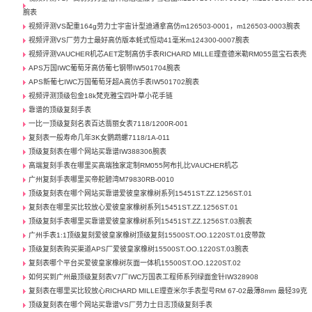
腕表
视频评测VS配重164g劳力士宇宙计型迪通拿高仿m126503-0001，m126503-0003腕表
视频评测VS厂劳力士最好高仿版本蚝式恒动41毫米m124300-0007腕表
视频评测VAUCHER机芯AET定制高仿手表RICHARD MILLE理查德米勒RM055蓝宝石表壳
APS万国IWC葡萄牙高仿葡七钢带IW501704腕表
APS新葡七IWC万国葡萄牙超A高仿手表IW501702腕表
视频评测顶级包金18k梵克雅宝四叶草小花手链
靠谱的顶级复刻手表
一比一顶级复刻名表百达翡丽女表7118/1200R-001
复刻表一般寿命几年3K女鹦鹉螺7118/1A-011
顶级复刻表在哪个网站买靠谱IW388306腕表
高端复刻手表在哪里买高端独家定制RM055阿布扎比VAUCHER机芯
广州复刻手表哪里买帝舵碧湾M79830RB-0010
顶级复刻表在哪个网站买靠谱爱彼皇家橡树系列15451ST.ZZ.1256ST.01
复刻表在哪里买比较放心爱彼皇家橡树系列15451ST.ZZ.1256ST.01
顶级复刻手表哪里买靠谱爱彼皇家橡树系列15451ST.ZZ.1256ST.03腕表
广州手表1:1顶级复刻爱彼皇家橡树顶级复刻15500ST.OO.1220ST.01皮带款
顶级复刻表购买渠道APS厂爱彼皇家橡树15500ST.OO.1220ST.03腕表
复刻表哪个平台买爱彼皇家橡树灰面一体机15500ST.OO.1220ST.02
如何买到广州最顶级复刻表V7厂IWC万国表工程师系列绿面金针IW328908
复刻表在哪里买比较放心RICHARD MILLE理查米尔手表型号RM 67-02最薄8mm 最轻39克
顶级复刻表在哪个网站买靠谱VS厂劳力士日志顶级复刻手表