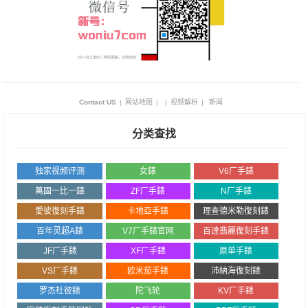
Contact US
|
网站地图
|
|
视频解析
|
新闻
分类查找
独家视频评测
女錶
V6厂手錶
萬國一比一錶
ZF厂手錶
N厂手錶
愛彼復刻手錶
卡地亞手錶
理查德米勒復刻錶
百年灵超A錶
V7厂手錶官网
百達翡麗復刻手錶
JF厂手錶
XF厂手錶
原单手錶
VS厂手錶
欧米茄手錶
沛納海復刻錶
罗杰杜彼錶
陀飞轮
KV厂手錶