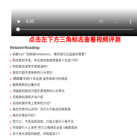
点击左下方三角标志查看视频评测
Related Reading:
拆解VS厂沛纳海PAM00441，看究竟与正品差在哪里？
购买高仿手表，你注意到表盘厚度多少合适了吗？
你的高仿浪琴手表缺油吗?
高仿万国手表保养的六大常识
“鹦鹉螺”的四十年征途 是传承和与时俱进
腕表保养的正确方式
顶级复刻高仿万国手表保养的六大常识
月相表的调校方法介绍
自动机械手表上发条的方法？
高仿手表可以买吗？为什么不能买仿表假表
高仿手表好不好？
劳力士：不是没有改变，只是大部分人看不见
环球旅行人士良伴 劳力士格林尼治型 II腕表简史
关于夜光涂层的秘密，你知道多少？