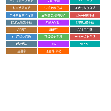
宇舶復刻手錶网站
GR厂手錶
PPF厂手錶
积家手錶网站
法兰克穆勒錶
江詩丹頓復刻錶
高端真金真钻定制
宝格丽復刻錶网站
浪琴手錶网站
欧米茄復刻手錶
沛納海VS厂
罗杰杜彼手錶
APF厂
SBF厂
APS厂手錶
C+厂格林尼治
顶级復刻手錶
一比一復刻手錶
超A手錶
DIW
clean厂
迪通拿
理查德.米勒