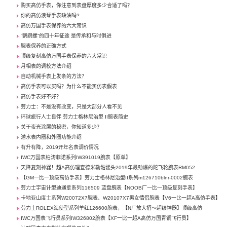
购买高仿手表，你注意到表盘厚度多少合适了吗？
你的高仿浪琴手表缺油吗?
高仿万国手表保养的六大常识
“鹦鹉螺”的四十年征途 是传承和与时俱进
腕表保养的正确方式
顶级复刻高仿万国手表保养的六大常识
月相表的调校方法介绍
自动机械手表上发条的方法？
高仿手表可以买吗？为什么不能买仿表假表
高仿手表好不好？
劳力士：不是没有改变，只是大部分人看不见
环球旅行人士良伴 劳力士格林尼治型 II腕表简史
关于夜光涂层的秘密，你知道多少？
潜水表内圈和外圈功能介绍
有升有降，2019开年名表调价情况
IWC万国表柏涛菲诺系列IW391019腕表【原单】
天降复刻神器！超A高仿理查德米勒骷髅头2019年最劲爆的陀飞轮腕表RM052
【GM一比一顶级高仿手表】劳力士格林尼治型II系列m126710blnr-0002腕表
劳力士宇宙计型迪通拿系列116509 蓝盘腕表【NOOB厂一比一顶级复刻手表】
卡地亚山度士系列W20072X7腕表、W20107X7男女情侣腕表【V6一比一超A高仿手表】
劳力士ROLEX海使型系列单红126600腕表，【N厂放大招～超级神器】顶级高仿
IWC万国表飞行员系列IW326802腕表【XF一比一超A高仿万国青铜飞行员】