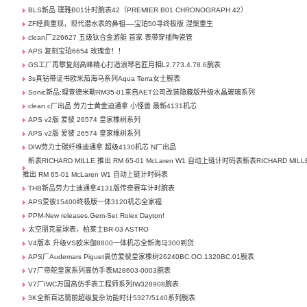
BLS新品 璞雅B01计时腕表42（PREMIER B01 CHRONOGRAPH 42）
ZF经典重现，现代潜水表的鼻祖—-宝珀50寻终极版 涅槃重生
clean厂226627 五级钛合金游艇 首家 表带穿插陶瓷管
APS 复刻宝珀6654 玫瑰金！！
GS工厂再攀复刻高峰精心打造浪琴名匠月相L2.773.4.78.6腕表
3s真钻带证书欧米茄海马系列Aqua Terra女士腕表
Sonic新品:理查德米勒RM35-01来自AET公司改装隐藏版升级水晶玻璃系列
clean c厂出品 劳力士黄金迪通拿 小怪兽 最新4131机芯
APS v2版 爱彼 26574 皇家橡树系列
APS v2版 爱彼 26574 皇家橡树系列
DIW劳力士碳纤维迪通拿 超级4130机芯 N厂出品
新表RICHARD MILLE 推出 RM 65-01 McLaren W1 自动上链计时码表新表RICHARD MILL
推出 RM 65-01 McLaren W1 自动上链计时码表
THB新品劳力士迪通拿4131版传奇赛车计时腕表
APS爱彼15400终极版一体3120机芯全家福
PPM-New releases.Gem-Set Rolex Dayton!
太空朋克星球表，柏莱士BR-03 ASTRO
V4版本 升级VS欧米伽8800一体机芯全新海马300到货
APS厂Audemars Piguet高仿爱彼皇家橡树26240BC.OO.1320BC.01腕表
V7厂帝舵皇家系列高仿手表M28603-0003腕表
V7厂IWC万国高仿手表工程师系列IW328908腕表
3K全新百达翡丽超级复杂功能时计5327/5140系列腕表