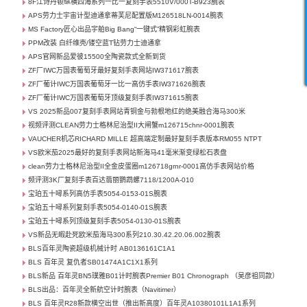
8F江诗丹顿纵横四海系列一比一复刻手表5510V/000T-B923腕表
APS劳力士宇宙计型迪通拿蒂芙尼配置版M126518LN-0014腕表
MS Factory匠心出品宇舶Big Bang“一键式”精钢彩虹腕表
PPM改装 白纤维壳/镂空蓝T钻劳力士迪通拿
APS官网新品爱彼15500全陶瓷款式全新到货
ZF厂IWC万国表葡萄牙最好复刻手表网站IW371617腕表
ZF厂葡计IWC万国表葡萄牙一比一高仿手表IW371626腕表
ZF厂葡计IWC万国表葡萄牙顶级复刻手表IW371615腕表
VS 2025新品007复刻手表网站青铜金与勃根地红的绝美融合海马300米
视频评测CLEAN劳力士格林尼治型II大闸蟹m126715chnr-0001腕表
VAUCHER机芯RICHARD MILLE 超高端定制最好复刻手表版本RM055 NTPT
VS欧米茄2025最好的复刻手表网站新海马41毫米渐变绿松石表盘
clean劳力士格林尼治型II全金皮蛋圈m126718grnr-0001高仿手表网站价格
频评测3K厂复刻手表百达翡丽鹦鹉螺7118/1200A-010
宝珀五十噚系列高仿手表5054-0153-01S腕表
宝珀五十噚系列复刻手表5054-0140-01S腕表
宝珀五十噚系列顶级复刻手表5054-0130-01S腕表
VS新品无暇赴死欧米茄海马300系列210.30.42.20.06.002腕表
BLS百年灵陶瓷超级机械计时 AB0136161C1A1
BLS 百年灵 复仇者SB01474A1C1X1系列
BLS新品 百年灵BN5璞雅B01计时腕表Premier B01 Chronograph （吴彦祖同款）
BLS出品：百年灵全新航空计时腕表（Navitimer）
BLS 百年灵R28新款横空出世（推出新高度）百年灵A10380101L1A1系列