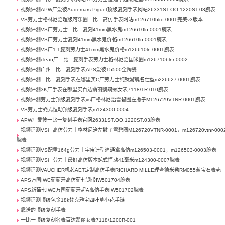
视频评测APW厂爱彼Audemars Piguet顶级复刻手表网站26331ST.OO.1220ST.03腕表
VS劳力士格林尼治超级可乐圈一比一高仿手表网站m126710blro-0001完美v3版本
视频评测VS厂劳力士一比一复刻41mm黑水鬼m126610ln-0001腕表
视频评测VS厂劳力士复刻41mm黑水鬼价格m126610ln-0001腕表
视频评测VS厂1:1复刻劳力士41mm黑水鬼价格m126610ln-0001腕表
视频评测clean厂一比一复刻手表劳力士格林尼治国米圈m126710blnr-0002
视频评测广州一比一复刻手表APS爱彼15500全陶瓷
视频评测一比一复刻手表在哪里买C厂劳力士纯钛游艇名仕型m226627-0001腕表
视频评测3K厂手表在哪里买百达翡丽鹦鹉螺女表7118/1R-010腕表
视频评测劳力士顶级复刻手表vs厂格林尼治雪碧圈左撇子M126729VTNR-0001腕表
VS劳力士蚝式恒动顶级复刻手表m124300-0004
APW厂爱彼一比一复刻手表官网26331ST.OO.1220ST.03腕表
视频评测VS厂高仿劳力士格林尼治左撇子雪碧圈M126720VTNR-0001，m126720vtnr-000
腕表
视频评测VS配重164g劳力士宇宙计型迪通拿高仿m126503-0001，m126503-0003腕表
视频评测VS厂劳力士最好高仿版本蚝式恒动41毫米m124300-0007腕表
视频评测VAUCHER机芯AET定制高仿手表RICHARD MILLE理查德米勒RM055蓝宝石表壳
APS万国IWC葡萄牙高仿葡七钢带IW501704腕表
APS新葡七IWC万国葡萄牙超A高仿手表IW501702腕表
视频评测顶级包金18k梵克雅宝四叶草小花手链
靠谱的顶级复刻手表
一比一顶级复刻名表百达翡丽女表7118/1200R-001