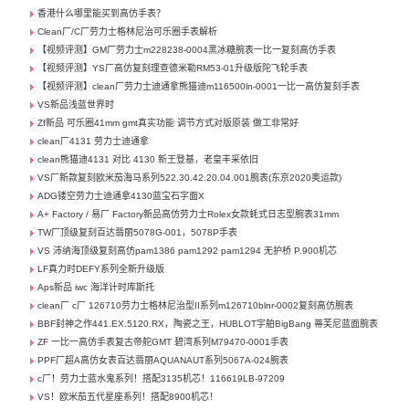
香港什么哪里能买到高仿手表？
Clean厂/C厂劳力士格林尼治可乐圈手表解析
【视频评测】GM厂劳力士m228238-0004黑冰糖腕表一比一复刻高仿手表
【视频评测】YS厂高仿复刻理查德米勒RM53-01升级版陀飞轮手表
【视频评测】clean厂劳力士迪通拿熊猫迪m116500ln-0001一比一高仿复刻手表
VS新品浅蓝世界时
Zf新品 可乐圈41mm gmt真实功能 调节方式对版原装 做工非常好
clean厂4131 劳力士迪通拿
clean熊猫迪4131 对比 4130 新王登基，老皇丰采依旧
VS厂新款复刻欧米茄海马系列522.30.42.20.04.001腕表(东京2020奥运款)
ADG镂空劳力士迪通拿4130蓝宝石字面X
A+ Factory / 易厂 Factory新品高仿劳力士Rolex女款蚝式日志型腕表31mm
TW厂顶级复刻百达翡丽5078G-001，5078P手表
VS 沛纳海顶级复刻高仿pam1386 pam1292 pam1294 无护桥 P.900机芯
LF真力时DEFY系列全新升级版
Aps新品 iwc 海洋计时库斯托
clean厂 c厂 126710劳力士格林尼治型II系列m126710blnr-0002复刻高仿腕表
BBF封神之作441.EX.5120.RX，陶瓷之王，HUBLOT宇舶BigBang 蒂芙尼蓝面腕表
ZF 一比一高仿手表复古帝舵GMT 碧湾系列M79470-0001手表
PPF厂超A高仿女表百达翡丽AQUANAUT系列5067A-024腕表
c厂！劳力士蓝水鬼系列！搭配3135机芯！116619LB-97209
VS！欧米茄五代星座系列！搭配8900机芯！