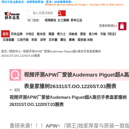
热门搜索：
视频解说
女士腕錶
原单正品
查看购物袋(
0
)
0
首页
所有品牌
卡地亞
歐米茄
萬國
勞力士
沛納海
愛彼
真力時
宇舶《恒宝》
百達翡麗
江詩丹頓
积家
浪琴
百年靈
寶珀
寶璣
理查德.米勒
首页
⁄
帮助中心
⁄ 视频评测APW厂爱彼Audemars Piguet超A高仿手表皇家橡树
26331ST.OO.1220ST.03腕表
视频评测APW厂爱彼Audemars Piguet超A
表皇家橡树26331ST.OO.1220ST.03腕表
⇐ 返回
视频评测APW厂爱彼Audemars Piguet超A高仿手表皇家橡树
26331ST.OO.1220ST.03腕表
重磅来袭！！！
APW
+（钢王)独家厚度与原装一致