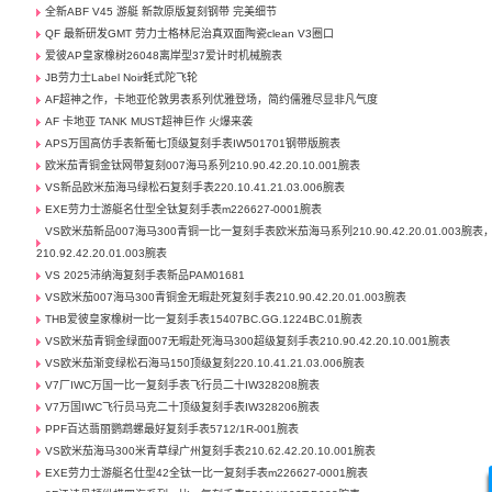
全新ABF V45 游艇 新款原版复刻钢带 完美细节
QF 最新研发GMT 劳力士格林尼治真双面陶瓷clean V3圈口
爱彼AP皇家橡树26048离岸型37爱计时机械腕表
JB劳力士Label Noir蚝式陀飞轮
AF超神之作，卡地亚伦敦男表系列优雅登场，简约儒雅尽显非凡气度
AF 卡地亚 TANK MUST超神巨作 火爆来袭
APS万国高仿手表新葡七顶级复刻手表IW501701钢带版腕表
欧米茄青铜金钛网带复刻007海马系列210.90.42.20.10.001腕表
VS新品欧米茄海马绿松石复刻手表220.10.41.21.03.006腕表
EXE劳力士游艇名仕型全钛复刻手表m226627-0001腕表
VS欧米茄新品007海马300青铜一比一复刻手表欧米茄海马系列210.90.42.20.01.003腕表
210.92.42.20.01.003腕表
VS 2025沛纳海复刻手表新品PAM01681
VS欧米茄007海马300青铜金无暇赴死复刻手表210.90.42.20.01.003腕表
THB爱彼皇家橡树一比一复刻手表15407BC.GG.1224BC.01腕表
VS欧米茄青铜金绿面007无暇赴死海马300超级复刻手表210.90.42.20.10.001腕表
VS欧米茄渐变绿松石海马150顶级复刻220.10.41.21.03.006腕表
V7厂IWC万国一比一复刻手表飞行员二十IW328208腕表
V7万国IWC飞行员马克二十顶级复刻手表IW328206腕表
PPF百达翡丽鹦鹉螺最好复刻手表5712/1R-001腕表
VS欧米茄海马300米青草绿广州复刻手表210.62.42.20.10.001腕表
EXE劳力士游艇名仕型42全钛一比一复刻手表m226627-0001腕表