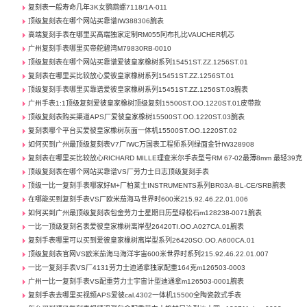
复刻表一般寿命几年3K女鹦鹉螺7118/1A-011
顶级复刻表在哪个网站买靠谱IW388306腕表
高端复刻手表在哪里买高端独家定制RM055阿布扎比VAUCHER机芯
广州复刻手表哪里买帝舵碧湾M79830RB-0010
顶级复刻表在哪个网站买靠谱爱彼皇家橡树系列15451ST.ZZ.1256ST.01
复刻表在哪里买比较放心爱彼皇家橡树系列15451ST.ZZ.1256ST.01
顶级复刻手表哪里买靠谱爱彼皇家橡树系列15451ST.ZZ.1256ST.03腕表
广州手表1:1顶级复刻爱彼皇家橡树顶级复刻15500ST.OO.1220ST.01皮带款
顶级复刻表购买渠道APS厂爱彼皇家橡树15500ST.OO.1220ST.03腕表
复刻表哪个平台买爱彼皇家橡树灰面一体机15500ST.OO.1220ST.02
如何买到广州最顶级复刻表V7厂IWC万国表工程师系列绿面金针IW328908
复刻表在哪里买比较放心RICHARD MILLE理查米尔手表型号RM 67-02最薄8mm 最轻39克
顶级复刻表在哪个网站买靠谱VS厂劳力士日志顶级复刻手表
顶级一比一复刻手表哪家好M+厂柏莱士INSTRUMENTS系列BR03A-BL-CE/SRB腕表
在哪能买到复刻手表VS厂欧米茄海马世界时600米215.92.46.22.01.006
如何买到广州最顶级复刻表包金劳力士星期日历型绿松石m128238-0071腕表
一比一顶级复刻名表爱彼皇家橡树离岸型26420TI.OO.A027CA.01腕表
复刻手表哪里可以买到爱彼皇家橡树离岸型系列26420SO.OO.A600CA.01
顶级复刻表官网VS欧米茄海马海洋宇宙600米世界时系列215.92.46.22.01.007
一比一复刻手表VS厂4131劳力士迪通拿独家配重164克m126503-0003
广州一比一复刻手表VS配重劳力士宇宙计型迪通拿m126503-0001腕表
复刻手表去哪里买视频APS爱彼cal.4302一体机15500全陶瓷款式手表