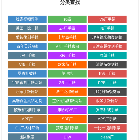
分类查找
独家视频评测
女錶
V6厂手錶
萬國一比一錶
ZF厂手錶
N厂手錶
愛彼復刻手錶
卡地亞手錶
理查德米勒復刻錶
百年灵超A錶
V7厂手錶官网
百達翡麗復刻手錶
JF厂手錶
XF厂手錶
原单手錶
VS厂手錶
欧米茄手錶
沛納海復刻錶
罗杰杜彼錶
陀飞轮
KV厂手錶
宇舶復刻手錶网站
GR厂手錶
PPF厂手錶
积家手錶网站
法兰克穆勒錶
江詩丹頓復刻錶
高端真金真钻定制
宝格丽復刻錶网站
浪琴手錶网站
欧米茄復刻手錶
沛納海VS厂
罗杰杜彼手錶
APF厂
SBF厂
APS厂手錶
C+厂格林尼治
顶级復刻手錶
一比一復刻手錶
超A手錶
DIW
clean厂