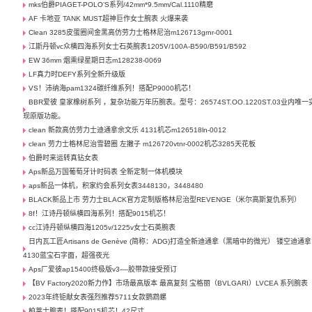
mks伯爵PIAGET-POLO’S系列/42mm*9.5mm/Cal.1110精磨
AF 卡地亚 TANK MUST超神巨作女士腕表 火爆来袭
Clean 3285皮蛋圈间金黑高仿劳力士格林尼治m126713grnr-0001
江斯丹顿vc众横四海系列女士石英腕表1205V/100A-B590/B591/B592
EW 36mm 烟熏绿星期日志m128238-0069
LF真力时DEFY系列全新升级版
VS！沛纳海pam1324碳纤维系列！搭配P9000机芯！
BBR爱彼 皇家橡树系列 ，复杂功能万年历腕表。型号：26574ST.OO.1220ST.03业内唯一
现原版功能。
clean 新款高仿劳力士迪通拿余文乐 4131机芯m126518ln-0012
clean 劳力士格林尼治雪碧圈 左撇子 m126720vtnr-0002机芯3285天花板
伯爵时来运转真钻女表
Aps新品万国葡萄牙计时码表 全新定制一体机模块
aps新品一体机，积家约会系列女表3448130，3448480
BLACK新品上市 劳力士BLACK官方定制版格林尼治型REVENGE（米尔高斯复仇系列） ​
8f！江诗丹顿纵横四海系列！搭配9015机芯！
cc江诗丹顿纵横四海1205v/1225v女士石英腕表
日内瓦工匠Artisans de Genève (简称：ADG)打造全新迪通拿（黑暗中的微光） 镂空迪通拿
4130蓝宝石字面，超强夜光
Aps厂爱彼ap15400终极版v3----胶带款接受预订
【BV Factory2020新力作】市场最高版本 最高复刻 宝格丽（BVLGARI）LVCEA 系列腕表
2023年终钜献女表强烈推荐5711女款鹦鹉螺
柏莱士腕表！搭配9015机芯！42尺寸