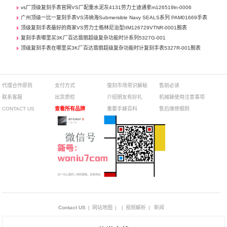
vs厂顶级复刻手表官网VS厂配重水泥灰4131劳力士迪通拿m126519ln-0006
广州顶级一比一复刻手表VS沛纳海Submersible Navy SEALS系列 PAM01669手表
顶级复刻手表最好的商家VS劳力士格林尼治型IIM126729VTNR-0001腕表
复刻手表哪里买3K厂百达翡丽超级复杂功能时计系列5327G-001
顶级复刻手表在哪里买3K厂百达翡丽超级复杂功能时计复刻手表5327R-001腕表
代理合作原则
支付方式
復刻市场常识解秘
售前必读
联系客服
出货质检
介绍朋友有好礼
机械錶使用注意事项
CONTACT US
查看所有品牌
重要手錶百科
售后维修细则
Contact US
|
网站地图
|
|
视频解析
|
新闻