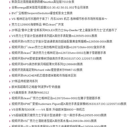
新款百达翡丽最美鹦鹉螺Nautilus真钻版7010女表
全新omega欧米茄登月超霸310.30.42.50.01.002专业月球表
BV厂宝格丽SerpentiSeduttori鎏金蛇影女士腕表
VS 格林尼治可乐圈终于来了！丹东3285 机芯 各种细节秒杀市场所有版本～
劳力士126600海使新品 单红clean厂开发
ZF新品“重中之重”全新系列ROLEX劳力士Sky-Dweller“史上最复杂劳力士”正式面市了
VS劳力士宇宙计型迪通拿系列超A高仿手表配重m126505-0001腕表
视频评测VS劳力士宇宙计型迪通拿高仿超级配重黄金熊猫眼m126508-0004腕表
视频评测C厂clean劳力士高仿格林尼治国米圈m126710blnr-0002复刻手表
视频评测clean厂高仿劳力士格林尼治m126720vtnr-0002左撇子雪碧圈手表
视频评测APW爱彼皇家橡树顶级高仿手表26331ST.OO.1220ST.03腕表
视频评测APS高仿积家月相超薄大师系列Q1368480腕表
视频评测高端定制Richard mille理查德米尔RM67-02腕表
视频评测VAUCHER机芯理查德米勒和市场版本区别
3T新品帝舵碧湾系列
欧米茄超霸月之暗面“阿波罗8号”的盘面
VS最高版本 沛纳海PAM1312
视频评测clean厂劳力士格林尼治m126720vtnr-0002左撇子雪碧圈手表
视频评测APW厂爱彼Audemars Piguet超A高仿手表皇家橡树26331ST.OO.1220ST.03腕表
VS全新海马300米 ——V4 版本 升级欧米伽8800一体机芯
VS超级配重贝嫂劳力士宇宙计型迪通拿一比一高仿手表m126505-0003腕表
视频评测VS厂劳力士潜航者型超A高仿黑水鬼m126610ln-0001腕表
视频评测一比一复刻手表网站VS劳力士迪通拿超级配重m126508-0004腕表