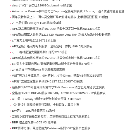
clean厂/C厂 劳力士126610submariner绿水鬼
Artisans de Genève推出劳力士Daytona全新定制表款「Scona」 迷人优雅的蓝面面盘
百年灵特别款上市！百年灵全碳纤维六针计时腕表 上手很轻很舒服 11颜面
ZF出品伯爵Limelight Gala腕表超级版
APS新品市面最高版本的15720st 搭载全新定制一体机cal.4308机芯
APS新品积家大师系列1218420 Master Ultra Thin 超薄大师系列小秒针腕表
c厂劳力士格林尼治126711沙士圈
APS全新升级浪琴月相腕表，全新定制一体机L899.5同步原装
c厂！格林尼治大闸蟹系列！搭配3285机芯！
APS新品市面最高版本的15720st 搭载全新定制一体机cal.4308机芯
GS劳力士星期日历40毫米配重双历v3版全系升级换代170克上
ZF出品法兰克穆勒V45系列腕表震撼来袭
VS厂劳力士单红鬼王，904精钢，尺寸43mm，搭载VS全新3235机芯
APS厂爱彼皇家橡树系列15451ST.ZZ.1256ST.03腕表
最新推出2023年全网最新第2代TANK Francaise法国坦克真钻 女士腕表
宝格丽DIVAS' DREAM腕表102840，102841DVP30W9GL/12真钻女表
A+ /易厂Factory 对版天花板级别欧米茄碟飞 39.5mm
《谷爱凌》同款晴天蓝特别版，全球首发，尊贵上市
EW劳力士18K包金日志型41系列
爱彼150周年最新款新发布、皇家橡树自动上链陀飞轮腕表&
BBR 理查德米勒rm055 V3 黑陶瓷
PPF再添力作，百达翡丽为Calatrava系列6007全新白金腕表