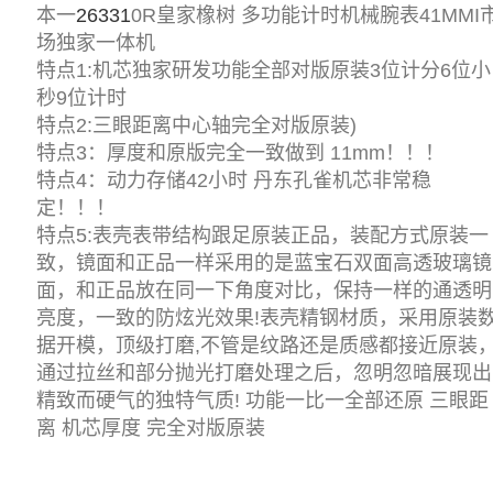
本一
26331
0R皇家橡树 多功能计时机械腕表41MMI
场独家一体机
特点1:机芯独家研发功能全部对版原装3位计分6位小
秒9位计时
特点2:三眼距离中心轴完全对版原装)
特点3：厚度和原版完全一致做到 11mm！！！
特点4：动力存储42小时 丹东孔雀机芯非常稳
定！！！
特点5:表壳表带结构跟足原装正品，装配方式原装一
致，镜面和正品一样采用的是蓝宝石双面高透玻璃镜
面，和正品放在同一下角度对比，保持一样的通透明
亮度，一致的防炫光效果!表壳精钢材质，采用原装
据开模，顶级打磨,不管是纹路还是质感都接近原装
通过拉丝和部分抛光打磨处理之后，忽明忽暗展现出
精致而硬气的独特气质! 功能一比一全部还原 三眼距
离 机芯厚度 完全对版原装