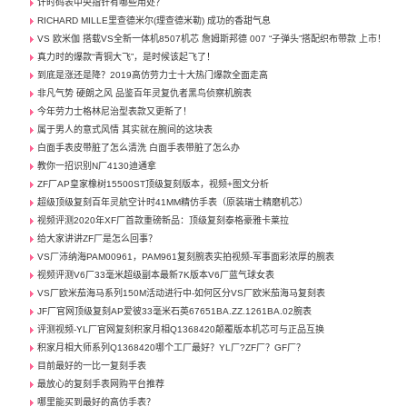
计时码表中央指针有哪些用处？
RICHARD MILLE里查德米尔(理查德米勒) 成功的香甜气息
VS 欧米伽 搭载VS全新一体机8507机芯 詹姆斯邦德 007 “子弹头”搭配织布带款 上市！
真力时的爆款“青铜大飞”，是时候该起飞了！
到底是涨还是降？2019高仿劳力士十大热门爆款全面走高
非凡气势 硬朗之风 品鉴百年灵复仇者黑鸟侦察机腕表
今年劳力士格林尼治型表款又更新了！
属于男人的意式风情 其实就在腕间的这块表
白面手表皮带脏了怎么清洗 白面手表带脏了怎么办
教你一招识别N厂4130迪通拿
ZF厂AP皇家橡树15500ST顶级复刻版本，视频+图文分析
超级顶级复刻百年灵航空计时41MM精仿手表（原装瑞士精磨机芯）
视频评测2020年XF厂首款重磅新品：顶级复刻泰格豪雅卡莱拉
给大家讲讲ZF厂是怎么回事？
VS厂沛纳海PAM00961，PAM961复刻腕表实拍视频-军事面彩浓厚的腕表
视频评测V6厂33毫米超级副本最新7K版本V6厂蓝气球女表
VS厂欧米茄海马系列150M活动进行中-如何区分VS厂欧米茄海马复刻表
JF厂官网顶级复刻AP爱彼33毫米石英67651BA.ZZ.1261BA.02腕表
评测视频-YL厂官网复刻积家月相Q1368420颠覆版本机芯可与正品互换
积家月相大师系列Q1368420哪个工厂最好？YL厂?ZF厂？GF厂？
目前最好的一比一复刻手表
最放心的复刻手表网购平台推荐
哪里能买到最好的高仿手表？