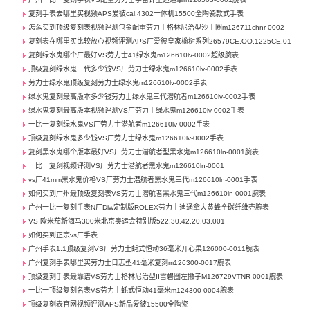
复刻手表去哪里买视频APS爱彼cal.4302一体机15500全陶瓷款式手表
怎么买到顶级复刻表视频评测包金配重劳力士格林尼治型沙士圈m126711chnr-0002
复刻表在哪里买比较放心视频评测APS厂爱彼皇家橡树系列26579CE.OO.1225CE.01
复刻绿水鬼哪个厂最好VS劳力士41绿水鬼m126610lv-0002超级腕表
顶级复刻绿水鬼三代多少钱VS厂劳力士绿水鬼m126610lv-0002手表
劳力士绿水鬼顶级复刻劳力士绿水鬼m126610lv-0002手表
绿水鬼复刻最高版本多少钱劳力士绿水鬼三代潜航者m126610lv-0002手表
绿水鬼复刻最高版本视频评测VS厂劳力士绿水鬼m126610lv-0002手表
一比一复刻绿水鬼VS厂劳力士潜航者m126610lv-0002手表
顶级复刻绿水鬼多少钱VS厂劳力士绿水鬼m126610lv-0002手表
复刻黑水鬼哪个版本最好VS厂劳力士潜航者型黑水鬼m126610ln-0001腕表
一比一复刻视频评测VS厂劳力士潜航者黑水鬼m126610ln-0001
vs厂41mm黑水鬼价格VS厂劳力士潜航者黑水鬼三代m126610ln-0001手表
如何买到广州最顶级复刻表VS劳力士潜航者黑水鬼三代m126610ln-0001腕表
广州一比一复刻手表N厂Diw定制版ROLEX劳力士迪通拿大黄蜂全碳纤维壳腕表
VS 欧米茄新海马300米北京奥运会特别版522.30.42.20.03.001
如何买到正宗vs厂手表
广州手表1:1顶级复刻VS厂劳力士蚝式恒动36毫米开心果126000-0011腕表
广州复刻手表哪里买劳力士日志型41毫米复刻m126300-0017腕表
顶级复刻手表最靠谱VS劳力士格林尼治型II雪碧圈左撇子M126729VTNR-0001腕表
一比一顶级复刻名表VS劳力士蚝式恒动41毫米m124300-0004腕表
顶级复刻表官网视频评测APS新品爱彼15500全陶瓷