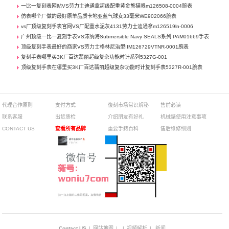
一比一复刻表网站VS劳力士迪通拿超级配重黄金熊猫眼m126508-0004腕表
仿表哪个厂做的最好原单品质卡地亚蓝气球女33毫米WE902066腕表
vs厂顶级复刻手表官网VS厂配重水泥灰4131劳力士迪通拿m126519ln-0006
广州顶级一比一复刻手表VS沛纳海Submersible Navy SEALS系列 PAM01669手表
顶级复刻手表最好的商家VS劳力士格林尼治型IIM126729VTNR-0001腕表
复刻手表哪里买3K厂百达翡丽超级复杂功能时计系列5327G-001
顶级复刻手表在哪里买3K厂百达翡丽超级复杂功能时计复刻手表5327R-001腕表
代理合作原则
支付方式
復刻市场常识解秘
售前必读
联系客服
出货质检
介绍朋友有好礼
机械錶使用注意事项
CONTACT US
查看所有品牌
重要手錶百科
售后维修细则
Contact US
|
网站地图
|
|
视频解析
|
新闻