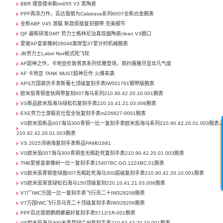
BBR 理查德米勒rm055 V3 黑陶瓷
PPF再添力作，百达翡丽为Calatrava系列6007全新白金腕表
全新ABF V45 游艇 新款原版复刻钢带 完美细节
QF 最新研发GMT 劳力士格林尼治真双面陶瓷clean V3圈口
爱彼AP皇家橡树26048离岸型37爱计时机械腕表
JB劳力士Label Noir蚝式陀飞轮
AF超神之作，卡地亚伦敦男表系列优雅登场，简约儒雅尽显非凡气度
AF 卡地亚 TANK MUST超神巨作 火爆来袭
APS万国高仿手表新葡七顶级复刻手表IW501701钢带版腕表
欧米茄青铜金钛网带复刻007海马系列210.90.42.20.10.001腕表
VS新品欧米茄海马绿松石复刻手表220.10.41.21.03.006腕表
EXE劳力士游艇名仕型全钛复刻手表m226627-0001腕表
VS欧米茄新品007海马300青铜一比一复刻手表欧米茄海马系列210.90.42.20.01.003腕表
210.92.42.20.01.003腕表
VS 2025沛纳海复刻手表新品PAM01681
VS欧米茄007海马300青铜金无暇赴死复刻手表210.90.42.20.01.003腕表
THB爱彼皇家橡树一比一复刻手表15407BC.GG.1224BC.01腕表
VS欧米茄青铜金绿面007无暇赴死海马300超级复刻手表210.90.42.20.10.001腕表
VS欧米茄渐变绿松石海马150顶级复刻220.10.41.21.03.006腕表
V7厂IWC万国一比一复刻手表飞行员二十IW328208腕表
V7万国IWC飞行员马克二十顶级复刻手表IW328206腕表
PPF百达翡丽鹦鹉螺最好复刻手表5712/1R-001腕表
VS欧米茄海马300米青草绿广州复刻手表210.62.42.20.10.001腕表