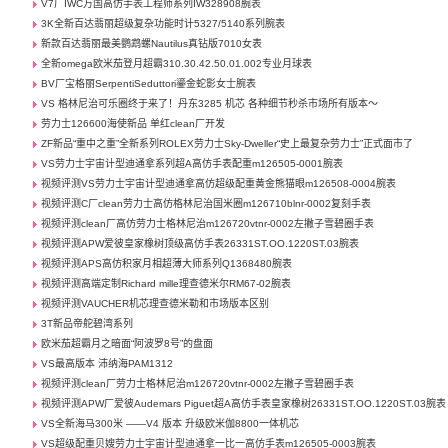
V7厂IWC万国高仿手表工程师系列IW328908腕表
3K全新百达翡丽超级复杂功能时计5327/5140系列腕表
新款百达翡丽最美鹦鹉螺Nautilus真钻版7010女表
全新omega欧米茄登月超霸310.30.42.50.01.002专业月球表
BV厂宝格丽SerpentiSeduttori鎏金蛇影女士腕表
VS 格林尼治可乐圈终于来了！丹东3285 机芯 各种细节秒杀市场所有版本～
劳力士126600海使新品 单红clean厂开发
ZF新品“重中之重”全新系列ROLEX劳力士Sky-Dweller“史上最复杂劳力士”正式面市了
VS劳力士宇宙计型迪通拿系列超A高仿手表配重m126505-0001腕表
视频评测VS劳力士宇宙计型迪通拿高仿超级配重黄金熊猫眼m126508-0004腕表
视频评测C厂clean劳力士高仿格林尼治国米圈m126710blnr-0002复刻手表
视频评测clean厂高仿劳力士格林尼治m126720vtnr-0002左撇子雪碧圈手表
视频评测APW爱彼皇家橡树顶级高仿手表26331ST.OO.1220ST.03腕表
视频评测APS高仿积家月相超薄大师系列Q1368480腕表
视频评测高端定制Richard mille理查德米尔RM67-02腕表
视频评测VAUCHER机芯理查德米勒和市场版本区别
3T新品帝舵碧湾系列
欧米茄超霸月之暗面“阿波罗8号”的盘面
VS最高版本 沛纳海PAM1312
视频评测clean厂劳力士格林尼治m126720vtnr-0002左撇子雪碧圈手表
视频评测APW厂爱彼Audemars Piguet超A高仿手表皇家橡树26331ST.OO.1220ST.03腕表
VS全新海马300米 ——V4 版本 升级欧米伽8800一体机芯
VS超级配重贝嫂劳力士宇宙计型迪通拿一比一高仿手表m126505-0003腕表