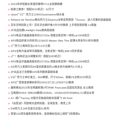
2023年终钜献女表强烈推荐5711女款鹦鹉螺
柏莱士腕表！搭配9015机芯！42尺寸
clean厂/C厂 劳力士126610submariner绿水鬼
Artisans de Genève推出劳力士Daytona全新定制表款「Scona」 迷人优雅的蓝面面盘
百年灵特别款上市！百年灵全碳纤维六针计时腕表 上手很轻很舒服 11颜面
ZF出品伯爵Limelight Gala腕表超级版
APS新品市面最高版本的15720st 搭载全新定制一体机cal.4308机芯
APS新品积家大师系列1218420 Master Ultra Thin 超薄大师系列小秒针腕表
c厂劳力士格林尼治126711沙士圈
APS全新升级浪琴月相腕表，全新定制一体机L899.5同步原装
c厂！格林尼治大闸蟹系列！搭配3285机芯！
APS新品市面最高版本的15720st 搭载全新定制一体机cal.4308机芯
GS劳力士星期日历40毫米配重双历v3版全系升级换代170克上
ZF出品法兰克穆勒V45系列腕表震撼来袭
VS厂劳力士单红鬼王，904精钢，尺寸43mm，搭载VS全新3235机芯
APS厂爱彼皇家橡树系列15451ST.ZZ.1256ST.03腕表
最新推出2023年全网最新第2代TANK Francaise法国坦克真钻 女士腕表
宝格丽DIVAS' DREAM腕表102840，102841DVP30W9GL/12真钻女表
A+ /易厂Factory 对版天花板级别欧米茄碟飞 39.5mm
《谷爱凌》同款晴天蓝特别版，全球首发，尊贵上市
EW劳力士18K包金日志型41系列
爱彼150周年最新款新发布、皇家橡树自动上链陀飞轮腕表&