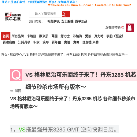
热门搜索：
视频解说
女士腕錶
原单正品
查看购物袋(
0
)
0
首页
所有品牌
卡地亞
歐米茄
萬國
勞力士
沛納海
愛彼
真力時
宇舶《恒宝》
百達翡麗
江詩丹頓
积家
浪琴
百年靈
寶珀
寶璣
理查德.米勒
首页
⁄
帮助中心
⁄ VS 格林尼治可乐圈终于来了！丹东3285 机芯 各种细节秒杀市场所有版本～
VS 格林尼治可乐圈终于来了！丹东3285 机芯
细节秒杀市场所有版本～
⇐ 返回
VS 格林尼治可乐圈终于来了！丹东3285 机芯 各种细节秒杀市
场所有版本～
1，
VS
搭最强丹东3285 GMT 逆向快调日历。