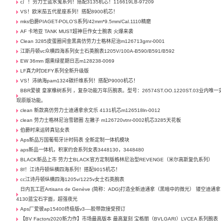
c厂！劳力士蓝水鬼系列！搭配3135机芯！116619LB-97209
VS！欧米茄五代星座系列！搭配8900机芯！
mks伯爵PIAGET-POLO’S系列/42mm*9.5mm/Cal.1110精磨
AF 卡地亚 TANK MUST超神巨作女士腕表 火爆来袭
Clean 3285皮蛋圈间金黑高仿劳力士格林尼治m126713grnr-0001
江斯丹顿vc众横四海系列女士石英腕表1205V/100A-B590/B591/B592
EW 36mm 烟熏绿星期日志m128238-0069
LF真力时DEFY系列全新升级版
VS！沛纳海pam1324碳纤维系列！搭配P9000机芯！
BBR爱彼 皇家橡树系列 ，复杂功能万年历腕表。型号：26574ST.OO.1220ST.03业内唯一
现原版功能。
clean 新款高仿劳力士迪通拿余文乐 4131机芯m126518ln-0012
clean 劳力士格林尼治雪碧圈 左撇子 m126720vtnr-0002机芯3285天花板
伯爵时来运转真钻女表
Aps新品万国葡萄牙计时码表 全新定制一体机模块
aps新品一体机，积家约会系列女表3448130，3448480
BLACK新品上市 劳力士BLACK官方定制版格林尼治型REVENGE（米尔高斯复仇系列） ​
8f！江诗丹顿纵横四海系列！搭配9015机芯！
cc江诗丹顿纵横四海1205v/1225v女士石英腕表
日内瓦工匠Artisans de Genève (简称：ADG)打造全新迪通拿（黑暗中的微光） 镂空迪通拿
4130蓝宝石字面，超强夜光
Aps厂爱彼ap15400终极版v3----胶带款接受预订
【BV Factory2020新力作】市场最高版本 最高复刻 宝格丽（BVLGARI）LVCEA 系列腕表