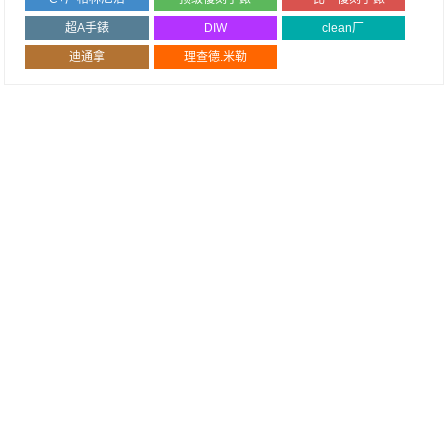
超A手錶
DIW
clean厂
迪通拿
理查德.米勒