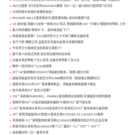
IWC万国表飞行员系列IW326802腕表【XF一比一超A高仿万国青铜飞行员】
计时码表中央指针有哪些用处？
RICHARD MILLE里查德米尔(理查德米勒) 成功的香甜气息
VS 欧米伽 搭载VS全新一体机8507机芯 詹姆斯邦德 007 “子弹头”搭配织布带款 上市！
真力时的爆款“青铜大飞”，是时候该起飞了！
到底是涨还是降？2019高仿劳力士十大热门爆款全面走高
非凡气势 硬朗之风 品鉴百年灵复仇者黑鸟侦察机腕表
今年劳力士格林尼治型表款又更新了！
属于男人的意式风情 其实就在腕间的这块表
白面手表皮带脏了怎么清洗 白面手表带脏了怎么办
教你一招识别N厂4130迪通拿
ZF厂AP皇家橡树15500ST顶级复刻版本，视频+图文分析
超级顶级复刻百年灵航空计时41MM精仿手表（原装瑞士精磨机芯）
视频评测2020年XF厂首款重磅新品：顶级复刻泰格豪雅卡莱拉
给大家讲讲ZF厂是怎么回事？
VS厂沛纳海PAM00961，PAM961复刻腕表实拍视频-军事面彩浓厚的腕表
视频评测V6厂33毫米超级副本最新7K版本V6厂蓝气球女表
VS厂欧米茄海马系列150M活动进行中-如何区分VS厂欧米茄海马复刻表
JF厂官网顶级复刻AP爱彼33毫米石英67651BA.ZZ.1261BA.02腕表
评测视频-YL厂官网复刻积家月相Q1368420颠覆版本机芯可与正品互换
积家月相大师系列Q1368420哪个工厂最好？YL厂?ZF厂？GF厂？
目前最好的一比一复刻手表