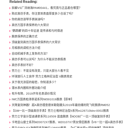
Related Reading:
拆解VS厂沛纳海PAM00441，看究竟与正品差在哪里？
购买高仿手表，你注意到表盘厚度多少合适了吗？
你的高仿浪琴手表缺油吗?
高仿万国手表保养的六大常识
“鹦鹉螺”的四十年征途 是传承和与时俱进
腕表保养的正确方式
顶级复刻高仿万国手表保养的六大常识
月相表的调校方法介绍
自动机械手表上发条的方法？
高仿手表可以买吗？为什么不能买仿表假表
高仿手表好不好？
劳力士：不是没有改变，只是大部分人看不见
环球旅行人士良伴 劳力士格林尼治型 II腕表简史
关于夜光涂层的秘密，你知道多少？
潜水表内圈和外圈功能介绍
有升有降，2019开年名表调价情况
IWC万国表柏涛菲诺系列IW391019腕表【原单】
天降复刻神器！超A高仿理查德米勒骷髅头2019年最劲爆的陀飞轮腕表RM052
【GM一比一顶级高仿手表】劳力士格林尼治型II系列m126710blnr-0002腕表
劳力士宇宙计型迪通拿系列116509 蓝盘腕表【NOOB厂一比一顶级复刻手表】
卡地亚山度士系列W20072X7腕表、W20107X7男女情侣腕表【V6一比一超A高仿手表】
劳力士ROLEX海使型系列单红126600腕表，【N厂放大招～超级神器】顶级高仿