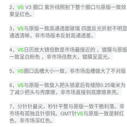
2，
VS
 V3 圈口 紫外线照射下整个圈口与原版一致效
果呈红色。
3，
VS
与原版一致高通透面玻璃 四面反光折射不明显
通透清晰，非市场版本反射高通透差。
4，
VS
日历放大镜倍数是市场最接近的 ，镀膜与原
一致呈白粉色 ，非市场倍数大，镀膜呈蓝光。
5，
VS
圈口齿槽大小一致，非市场齿槽做大了不对版
6，
VS
与原版一致旋入把头锁紧后有缝隙0.25毫米为
了减少把头与壳摩擦，非市场直接到底摩擦表壳。
7，分针针最尖，秒针平整与原版一致干脆利落。非
市场有孤独且针很钝。GMT针
VS
与原版一致是鲜红
色，非市场深红色。