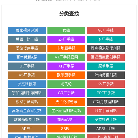
分类查找
独家视频评测
女錶
V6厂手錶
萬國一比一錶
ZF厂手錶
N厂手錶
愛彼復刻手錶
卡地亞手錶
理查德米勒復刻錶
百年灵超A錶
V7厂手錶官网
百達翡麗復刻手錶
JF厂手錶
XF厂手錶
原单手錶
VS厂手錶
欧米茄手錶
沛納海復刻錶
罗杰杜彼錶
陀飞轮
KV厂手錶
宇舶復刻手錶网站
GR厂手錶
PPF厂手錶
积家手錶网站
法兰克穆勒錶
江詩丹頓復刻錶
高端真金真钻定制
宝格丽復刻錶网站
浪琴手錶网站
欧米茄復刻手錶
沛納海VS厂
罗杰杜彼手錶
APF厂
SBF厂
APS厂手錶
C+厂格林尼治
顶级復刻手錶
一比一復刻手錶