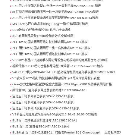
EXE劳力士游艇名仕型42全钛一比一复刻手表m226627-0001腕表
8F江诗丹顿纵横四海系列一比一复刻手表5510V/000T-B923腕表
APS劳力士宇宙计型迪通拿蒂芙尼配置版M126518LN-0014腕表
MS Factory匠心出品宇舶Big Bang“一键式”精钢彩虹腕表
PPM改装 白纤维壳/镂空蓝T钻劳力士迪通拿
APS官网新品爱彼15500全陶瓷款式全新到货
ZF厂IWC万国表葡萄牙最好复刻手表网站IW371617腕表
ZF厂葡计IWC万国表葡萄牙一比一高仿手表IW371626腕表
ZF厂葡计IWC万国表葡萄牙顶级复刻手表IW371615腕表
VS 2025新品007复刻手表网站青铜金与勃根地红的绝美融合海马300米
视频评测CLEAN劳力士格林尼治型II大闸蟹m126715chnr-0001腕表
VAUCHER机芯RICHARD MILLE 超高端定制最好复刻手表版本RM055 NTPT
VS欧米茄2025最好的复刻手表网站新海马41毫米渐变绿松石表盘
clean劳力士格林尼治型II全金皮蛋圈m126718grnr-0001高仿手表网站价格
频评测3K厂复刻手表百达翡丽鹦鹉螺7118/1200A-010
宝珀五十噚系列高仿手表5054-0153-01S腕表
宝珀五十噚系列复刻手表5054-0140-01S腕表
宝珀五十噚系列顶级复刻手表5054-0130-01S腕表
VS新品无暇赴死欧米茄海马300系列210.30.42.20.06.002腕表
BLS百年灵陶瓷超级机械计时 AB0136161C1A1
BLS 百年灵 复仇者SB01474A1C1X1系列
BLS新品 百年灵BN5璞雅B01计时腕表Premier B01 Chronograph （吴彦祖同款）