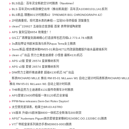
BLS出品：百年灵全新航空计时腕表（Navitimer）
BLS 百年灵R28新款横空出世（推出新高度）百年灵A10380101L1A1系列
BLS新品 璞雅B01计时腕表42（PREMIER B01 CHRONOGRAPH 42）
ZF经典重现，现代潜水表的鼻祖—-宝珀50寻终极版 涅槃重生
clean厂226627 五级钛合金游艇 首家 表带穿插陶瓷管
APS 复刻宝珀6654 玫瑰金！！
GS工厂再攀复刻高峰精心打造浪琴名匠月相L2.773.4.78.6腕表
3s真钻带证书欧米茄海马系列Aqua Terra女士腕表
Sonic新品:理查德米勒RM35-01来自AET公司改装隐藏版升级水晶玻璃系列
clean c厂出品 劳力士黄金迪通拿 小怪兽 最新4131机芯
APS v2版 爱彼 26574 皇家橡树系列
APS v2版 爱彼 26574 皇家橡树系列
DIW劳力士碳纤维迪通拿 超级4130机芯 N厂出品
新表RICHARD MILLE 推出 RM 65-01 McLaren W1 自动上链计时码表新表RICHARD MILL
推出 RM 65-01 McLaren W1 自动上链计时码表
THB新品劳力士迪通拿4131版传奇赛车计时腕表
APS爱彼15400终极版一体3120机芯全家福
PPM-New releases.Gem-Set Rolex Dayton!
太空朋克星球表，柏莱士BR-03 ASTRO
V4版本 升级VS欧米伽8800一体机芯全新海马300到货
APS厂Audemars Piguet高仿爱彼皇家橡树26240BC.OO.1320BC.01腕表
V7厂帝舵皇家系列高仿手表M28603-0003腕表