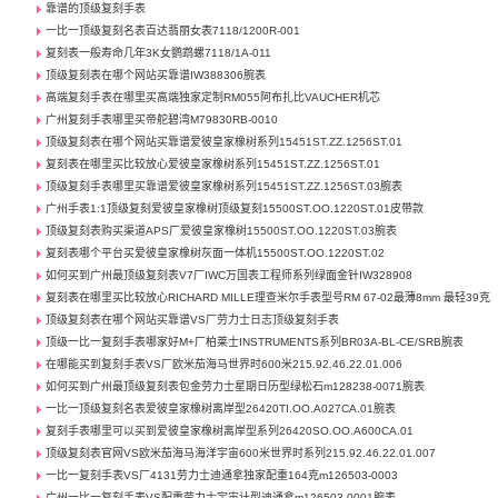
靠谱的顶级复刻手表
一比一顶级复刻名表百达翡丽女表7118/1200R-001
复刻表一般寿命几年3K女鹦鹉螺7118/1A-011
顶级复刻表在哪个网站买靠谱IW388306腕表
高端复刻手表在哪里买高端独家定制RM055阿布扎比VAUCHER机芯
广州复刻手表哪里买帝舵碧湾M79830RB-0010
顶级复刻表在哪个网站买靠谱爱彼皇家橡树系列15451ST.ZZ.1256ST.01
复刻表在哪里买比较放心爱彼皇家橡树系列15451ST.ZZ.1256ST.01
顶级复刻手表哪里买靠谱爱彼皇家橡树系列15451ST.ZZ.1256ST.03腕表
广州手表1:1顶级复刻爱彼皇家橡树顶级复刻15500ST.OO.1220ST.01皮带款
顶级复刻表购买渠道APS厂爱彼皇家橡树15500ST.OO.1220ST.03腕表
复刻表哪个平台买爱彼皇家橡树灰面一体机15500ST.OO.1220ST.02
如何买到广州最顶级复刻表V7厂IWC万国表工程师系列绿面金针IW328908
复刻表在哪里买比较放心RICHARD MILLE理查米尔手表型号RM 67-02最薄8mm 最轻39克
顶级复刻表在哪个网站买靠谱VS厂劳力士日志顶级复刻手表
顶级一比一复刻手表哪家好M+厂柏莱士INSTRUMENTS系列BR03A-BL-CE/SRB腕表
在哪能买到复刻手表VS厂欧米茄海马世界时600米215.92.46.22.01.006
如何买到广州最顶级复刻表包金劳力士星期日历型绿松石m128238-0071腕表
一比一顶级复刻名表爱彼皇家橡树离岸型26420TI.OO.A027CA.01腕表
复刻手表哪里可以买到爱彼皇家橡树离岸型系列26420SO.OO.A600CA.01
顶级复刻表官网VS欧米茄海马海洋宇宙600米世界时系列215.92.46.22.01.007
一比一复刻手表VS厂4131劳力士迪通拿独家配重164克m126503-0003
广州一比一复刻手表VS配重劳力士宇宙计型迪通拿m126503-0001腕表