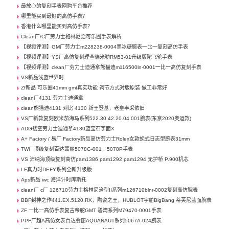
最放心的复刻手表网购平台推荐
哪里能买到最好的高仿手表？
香港什么哪里能买到高仿手表？
Clean厂/C厂劳力士格林尼治可乐圈手表解析
【视频评测】GM厂劳力士m228238-0004黑冰糖腕表一比一复刻高仿手表
【视频评测】YS厂高仿复刻理查德米勒RM53-01升级版陀飞轮手表
【视频评测】clean厂劳力士迪通拿熊猫迪m116500ln-0001一比一高仿复刻手表
VS新品浅蓝世界时
Zf新品 可乐圈41mm gmt真实功能 调节方式对版原装 做工非常好
clean厂4131 劳力士迪通拿
clean熊猫迪4131 对比 4130 新王登基，老皇丰采依旧
VS厂新款复刻欧米茄海马系列522.30.42.20.04.001腕表(东京2020奥运款)
ADG镂空劳力士迪通拿4130蓝宝石字面X
A+ Factory / 易厂 Factory新品高仿劳力士Rolex女款蚝式日志型腕表31mm
TW厂顶级复刻百达翡丽5078G-001，5078P手表
VS 沛纳海顶级复刻高仿pam1386 pam1292 pam1294 无护桥 P.900机芯
LF真力时DEFY系列全新升级版
Aps新品 iwc 海洋计时库斯托
clean厂 c厂 126710劳力士格林尼治型II系列m126710blnr-0002复刻高仿腕表
BBF封神之作441.EX.5120.RX，陶瓷之王，HUBLOT宇舶BigBang 蒂芙尼蓝面腕表
ZF 一比一高仿手表复古帝舵GMT 碧湾系列M79470-0001手表
PPF厂超A高仿女表百达翡丽AQUANAUT系列5067A-024腕表