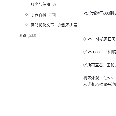
服务与保障
(3)
VS全新海马300到
手表百科
(270)
网站优化文章，杂乱不需要
浏览
(539)
①VS一体机调日
②VS 8800 一
③所有宝石，齿轮
机芯外观： ①VS 8
M ②机芯摆轮旁