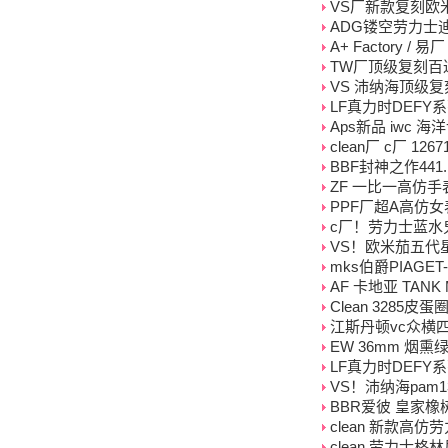
VS厂新款复刻欧米茄海
ADG镂空劳力士迪
A+ Factory 
TW厂顶级复刻百达翡
VS 沛纳海顶级复刻高
LF真力时DEFY
Aps新品 iwc 
clean厂 c厂 1
BBF封神之作441
ZF 一比一高仿手表
PPF厂超A高仿女表
c厂！劳力士蓝水鬼系
VS！欧米茄五代
mks伯爵PIAGET-
AF 卡地亚 TAN
Clean 3285皮
江斯丹顿vc众横四海系
EW 36mm 烟熏绿
LF真力时DEFY
VS！沛纳海pam
BBR爱彼 皇家橡
clean 新款高仿劳
clean 劳力士格林