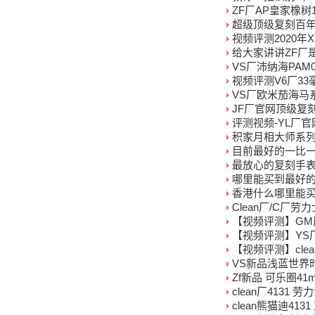
ZF厂AP皇家橡树
超级顶级复刻百年
视频评测2020
给大家讲讲ZF厂
VS厂沛纳海PAM
视频评测V6厂3
VS厂欧米茄海马
JF厂官网顶级复刻AP
评测视频-YL厂官
积家月相大师系列Q
目前最好的一比
最放心的复刻手
哪里能买到最好
香港什么哪里能
Clean厂/C厂
【视频评测】GM厂
【视频评测】YS
【视频评测】clea
VS新品浅蓝世界
Zf新品 可乐圈4
clean厂4131 
clean熊猫迪41