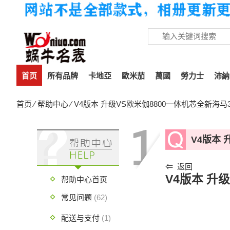
首页
所有品牌
卡地亞
歐米茄
萬國
勞力士
沛納
首页
⁄
帮助中心
⁄ V4版本 升级VS欧米伽8800一体机芯全新海马
V4版本 
⇐ 返回
V4版本 升
帮助中心首页
常见问题
(62)
配送与支付
(1)