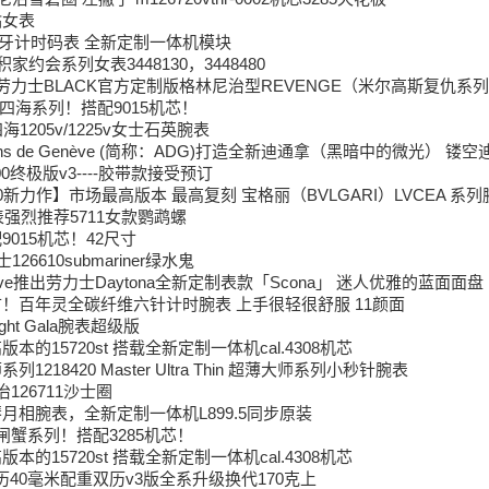
钻女表
萄牙计时码表 全新定制一体机模块
家约会系列女表3448130，3448480
 劳力士BLACK官方定制版格林尼治型REVENGE（米尔高斯复仇系列）
四海系列！搭配9015机芯！
1205v/1225v女士石英腕表
ans de Genève (简称：ADG)打造全新迪通拿（黑暗中的微光） 
400终极版v3----胶带款接受预订
y2020新力作】市场最高版本 最高复刻 宝格丽（BVLGARI）LVCEA 系
表强烈推荐5711女款鹦鹉螺
015机芯！42尺寸
士126610submariner绿水鬼
 Genève推出劳力士Daytona全新定制表款「Scona」 迷人优雅的蓝面面盘
！百年灵全碳纤维六针计时腕表 上手很轻很舒服 11颜面
ight Gala腕表超级版
本的15720st 搭载全新定制一体机cal.4308机芯
1218420 Master Ultra Thin 超薄大师系列小秒针腕表
126711沙士圈
月相腕表，全新定制一体机L899.5同步原装
闸蟹系列！搭配3285机芯！
本的15720st 搭载全新定制一体机cal.4308机芯
历40毫米配重双历v3版全系升级换代170克上