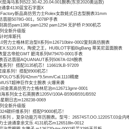
马系列522.30.42.20.04.001腕表(东京2020奥运款)
通拿4130蓝宝石字面X
/ 易厂 Factory新品高仿劳力士Rolex女款蚝式日志型腕表31mm
丽5078G-001，5078P手表
仿pam1386 pam1292 pam1294 无护桥 P.900机芯
系列全新升级版
海洋计时库斯托
26710劳力士格林尼治型II系列m126710blnr-0002复刻高仿腕表
.EX.5120.RX，陶瓷之王，HUBLOT宇舶BigBang 蒂芙尼蓝面腕表
复古帝舵GMT 碧湾系列M79470-0001手表
百达翡丽AQUANAUT系列5067A-024腕表
列！搭配3135机芯！116619LB-97209
星座系列！搭配8900机芯！
POLO’S系列/42mm*9.5mm/Cal.1110精磨
K MUST超神巨作女士腕表 火爆来袭
蛋圈间金黑高仿劳力士格林尼治m126713grnr-0001
列女士石英腕表1205V/100A-B590/B591/B592
星期日志m128238-0069
系列全新升级版
1324碳纤维系列！搭配P9000机芯！
树系列 ，复杂功能万年历腕表。型号：26574ST.OO.1220ST.03
力士迪通拿余文乐 4131机芯m126518ln-0012
尼治雪碧圈 左撇子 m126720vtnr-0002机芯3285天花板