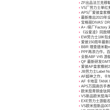
ZF出品法兰克穆
VS厂劳力士单红鬼
APS厂爱彼皇家橡树系
最新推出2023年全
宝格丽DIVAS' D
A+ /易厂Facto
《谷爱凌》同款
EW劳力士18K包
爱彼150周年最
BBR 理查德米勒rm
PPF再添力作，百达
全新ABF V45
QF 最新研发GM
爱彼AP皇家橡树2
JB劳力士Label 
AF超神之作，卡
AF 卡地亚 TAN
APS万国高仿手表
欧米茄青铜金钛网带复刻
VS新品欧米茄海马绿松
EXE劳力士游艇名
VS欧米茄新品007海