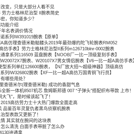
？
有改变，只是大部分人看不见
 劳力士格林尼治型 II腕表简史
秘密，你知道多少？
圈功能介绍
9开年名表调价情况
诺系列IW391019腕表【原单】
A高仿理查德米勒骷髅头2019年最劲爆的陀飞轮腕表RM052
手表】劳力士格林尼治型II系列m126710blnr-0002腕表
通拿系列116509 蓝盘腕表【NOOB厂一比一顶级复刻手表】
20072X7腕表、W20107X7男女情侣腕表【V6一比一超A高仿手表
海使型系列单红126600腕表，【N厂放大招～超级神器】顶级高仿
系列IW326802腕表【XF一比一超A高仿万国青铜飞行员】
针有哪些用处？
LLE里查德米尔(理查德米勒) 成功的香甜气息
S全新一体机8507机芯 詹姆斯邦德 007 “子弹头”搭配织布带款 上市！
铜大飞”，是时候该起飞了！
2019高仿劳力士十大热门爆款全面走高
风 品鉴百年灵复仇者黑鸟侦察机腕表
尼治型表款又更新了！
情 其实就在腕间的这块表
怎么清洗 白面手表带脏了怎么办
130迪通拿