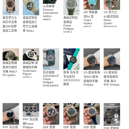
vs沛纳海
Panerai
DIF 帝舵碧
VS 劳力士
Submariner
replica
湾54 型
41蚝式恒动
客定劳力士
改装定制包
高级定制包
watch
Tudor
Rolex
双历日志表
金真钻加工
金真钻
PAM01698
replica
Oyster
Patek
沛納海高仿
面18K包厚
劳力士迪通
watch
Perpetual
Philippe
M79000-
replica
手錶
金加工定制
拿 Rolex
replica
watch
0001 高仿手
PAM1698
Daytona
勞力士包金
watch百达翡
m134303-
replica
錶腕表
腕表
復刻手錶
0001高仿手
丽
watch
Rolex
custom gold
AQUANAUT
錶腕表
replica
and
5267/200A-
watch
diamonds
011復刻手錶
m126508-
腕表
0003腕表
高端定制理
高端定制 爱
查米尔高仿
彼復刻手錶
Audemars
手錶 RM27-
百达翡丽
原单 百年灵
VS 欧米茄海
VS 欧米茄
Piguet
05 replica
AQUANAUT
专业系列
马600 歐米
歐米茄高仿
replica
watch
Patek
watches
X823101K1C1S1
茄復刻手錶
手錶 海马
Richard
Philippe
26579CB.OO.1225CB.01
腕表
Mille RM 27-
Omega
600 Omega
Gold-plated
腕表
replica
replica
real
05腕表
watches
watches
diamonds
217.30.42.21.01.001
217.30.42.21.01.
Replica
watch
腕表
腕表
5268/461G-
001包金真
钻 腕表
PPF 百达翡
丽Patek
Philippe
PPF 百达翡
DDF 爱彼
DDF 爱彼
DDF 爱彼
DDF 爱彼皇