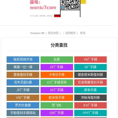
Contact US
|
网站地图
|
|
视频解析
|
新闻
分类查找
独家视频评测
女錶
V6厂手錶
萬國一比一錶
ZF厂手錶
N厂手錶
愛彼復刻手錶
卡地亞手錶
理查德米勒復刻錶
百年灵超A錶
V7厂手錶官网
百達翡麗復刻手錶
JF厂手錶
XF厂手錶
原单手錶
VS厂手錶
欧米茄手錶
沛納海復刻錶
罗杰杜彼錶
陀飞轮
KV厂手錶
宇舶復刻手錶网站
GR厂手錶
PPF厂手錶