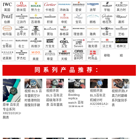
萬國
欧米茄
勞力士
卡地亞
沛納海
愛彼
浪琴
宇舶
真力时
（恒
伯爵
江詩丹
百達翡
积家
帝舵
宝玑
朗格
格拉苏
蕭邦
宝）
頓
麗
蒂
帕玛强
百年灵
香奈儿
寶珀
泰格豪
理查德.
雅典
柏莱士
芝柏
尼
雅
米勒
宝格丽
名士
尚维沙
万宝龙
玉宝
Seven
雅克德
法兰克
格林汉
Friday
罗
穆勒
姆
诺莫斯
罗杰杜
豪利时
时尚品
美度
尊皇
天梭
彼
牌/原单
同系列产品推荐：
视频评测
视频评测
视频
视频评测LF
视频 BLS 百
Breitling
BLS 百年灵
BLS百年灵
真力时巅峰
年靈航空计
replica
超级海洋手
机械计时
系列复刻手
时香港特别
watch 百年
A323981A1C1A1
表 百年靈高
原单 百年灵
表
版復刻手錶
灵璞高仿手
复刻手表腕
49.9001.670/78.R
Breitling
仿手錶
专业系列
錶雅系列
replica
表
腕表
replica
X823101K1C1S1
AB0118221G1P2
watch 表
watch
腕表
腕表
Breitling