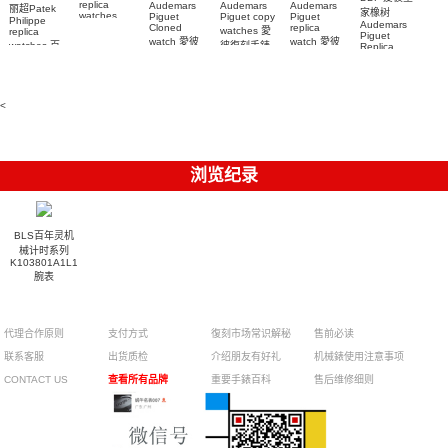
replica
Audemars
Audemars
Audemars
丽超Patek
家橡树
watches
Piguet
Piguet copy
Piguet
Philippe
Audemars
6102R-001
Cloned
replica
watches 愛
replica
Piguet
百達翡麗高
watch 愛彼
watch 愛彼
watches 百
彼復刻手錶
Replica
仿手錶 腕表
高仿手錶
高仿手錶
watch
26240OR.OO.1320OR.08
99999
達翡麗復刻
99999
26240CE.OO.122
26239OR.OO.1220OR.01
26240OR.OO.D315CR.02
腕表
手錶
26240CE.OO.122
腕表
腕表
6104G-001
腕表
腕表
<
浏览纪录
BLS百年灵机
械计时系列
K103801A1L1K1
腕表
代理合作原则
支付方式
復刻市场常识解秘
售前必读
联系客服
出货质检
介绍朋友有好礼
机械錶使用注意事项
CONTACT US
查看所有品牌
重要手錶百科
售后维修细则