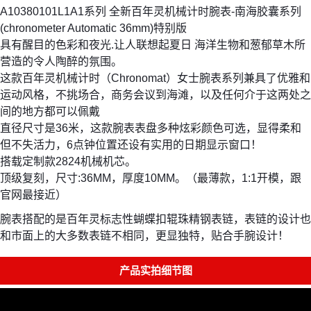
A10380101L1A1系列 全新百年灵机械计时腕表-南海胶囊系列
(chronometer Automatic 36mm)特别版
具有醒目的色彩和夜光.让人联想起夏日 海洋生物和葱郁草木所
营造的令人陶醉的氛围。
这款百年灵机械计时（Chronomat）女士腕表系列兼具了优雅和
运动风格，不挑场合，商务会议到海滩，以及任何介于这两处之
间的地方都可以佩戴
直径尺寸是36米，这款腕表表盘多种炫彩颜色可选，显得柔和
但不失活力，6点钟位置还设有实用的日期显示窗口！
搭载定制款2824机械机芯。
顶级复刻，尺寸:36MM，厚度10MM。（最薄款，1:1开模，跟
官网最接近）
腕表搭配的是百年灵标志性蝴蝶扣辊珠精钢表链，表链的设计也
和市面上的大多数表链不相同，更显独特，贴合手腕设计！
产品实拍细节图