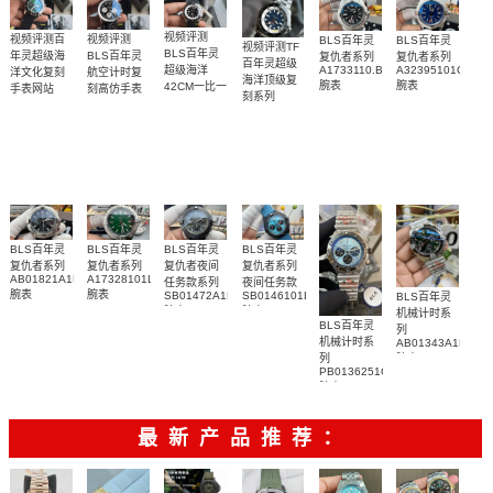
视频评测
视频评测百
视频评测
BLS百年灵
BLS百年灵
视频评测TF
BLS百年灵
年灵超级海
BLS百年灵
复仇者系列
复仇者系列
百年灵超级
A1733110.BC30.169A
A32395101C1X1
超级海洋
洋文化复刻
航空计时复
海洋顶级复
腕表
腕表
42CM一比一
手表网站
刻高仿手表
刻系列
UB01622A1L1S1
AB012012.BB01.435X.A20BA.1
复刻高仿手
A17376211C1A1
腕表
腕表
表
腕表
R17375211B1S1
腕表
BLS百年灵
BLS百年灵
BLS百年灵
BLS百年灵
复仇者系列
复仇者系列
复仇者夜间
复仇者系列
AB01821A1B1X1
A17328101L1X1
任务款系列
夜间任务款
腕表
腕表
SB01472A1B1X1
SB0146101L1X1
BLS百年灵
腕表
腕表
机械计时系
BLS百年灵
列
机械计时系
AB01343A1L1A1
列
腕表
PB0136251C1S1
腕表
最新产品推荐：