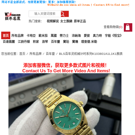
热门搜索：
视频解说
女士腕錶
原单正品
查看购物袋(
0
)
0
首页
所有品牌
卡地亞
歐米茄
萬國
勞力士
沛納海
愛彼
真力時
宇舶《恒宝》
百達翡麗
江詩丹頓
积家
浪琴
百年靈
寶珀
寶璣
理查德.米勒
您当前位置：
首页
⁄
所有品牌
⁄
百年靈
⁄ BLS百年灵机械计时系列K103801A1L1K1腕表
添加客服微信，获取更多款式图片和视频！
Contact Us To Get More Video And Items!