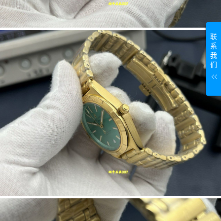
联
系
我
们