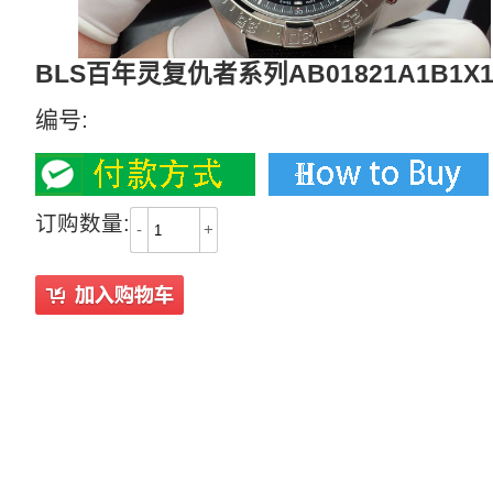
BLS百年灵复仇者系列AB01821A1B1X
编号:
订购数量:
-
+