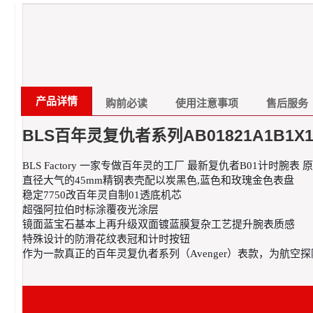
产品详情
购前必读
使用注意事项
售后服务
BLS百年灵复仇者系列AB01821A1B1X
BLS Factory 一家专做百年灵的工厂 最新复仇者B01计时腕表 原版开
直径大气的45mm精钢表壳配以炭黑色,蓝色和玫瑰金色表盘
稳定7750改百年灵自制01透底机芯
超强阿拉伯时标涂覆夜光涂层
镜面蓝宝石基本上再升级双面镀蓝膜复杂工艺提升腕表质感
特殊设计的防滑花纹表冠和计时按钮
作为一款真正的百年灵复仇者系列（Avenger）表款，为航