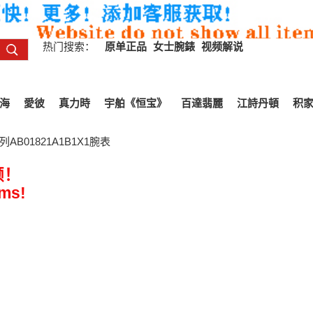
热门搜索：
原单正品
女士腕錶
视频解说
海
愛彼
真力時
宇舶《恒宝》
百達翡麗
江詩丹頓
积
AB01821A1B1X1腕表
频！
ems!