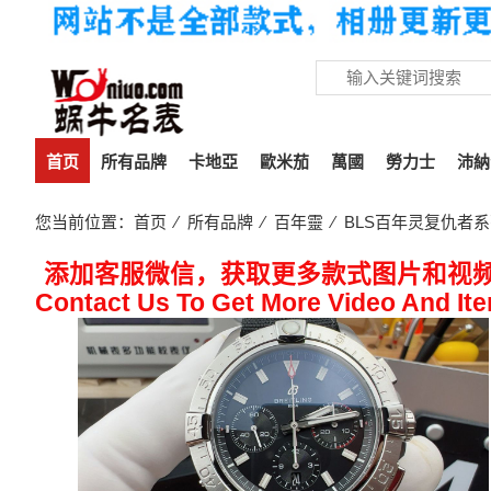
首页
所有品牌
卡地亞
歐米茄
萬國
勞力士
沛納
您当前位置：
首页
⁄
所有品牌
⁄
百年靈
⁄ BLS百年灵复仇者系列
添加客服微信，获取更多款式图片和视
Contact Us To Get More Video And It