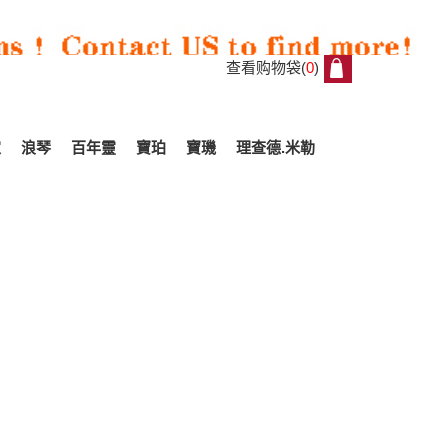
查看购物袋(
0
)
0
家
浪琴
百年靈
寶珀
寶璣
理查德.米勒