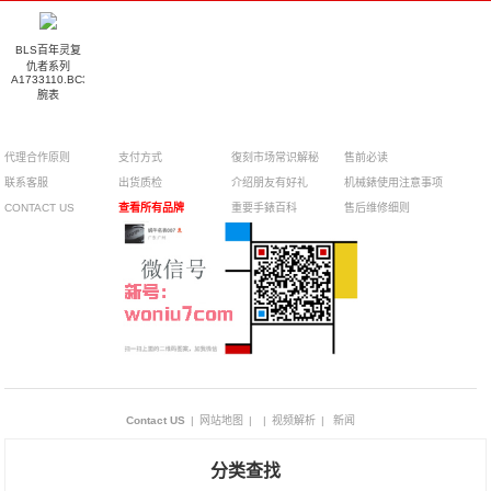
BLS百年灵复
仇者系列
A1733110.BC30.169A
腕表
代理合作原则
支付方式
復刻市场常识解秘
售前必读
联系客服
出货质检
介绍朋友有好礼
机械錶使用注意事项
CONTACT US
查看所有品牌
重要手錶百科
售后维修细则
Contact US
|
网站地图
|
|
视频解析
|
新闻
分类查找