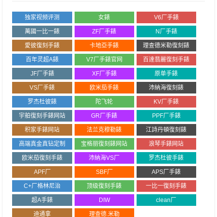
独家视频评测
女錶
V6厂手錶
萬國一比一錶
ZF厂手錶
N厂手錶
愛彼復刻手錶
卡地亞手錶
理查德米勒復刻錶
百年灵超A錶
V7厂手錶官网
百達翡麗復刻手錶
JF厂手錶
XF厂手錶
原单手錶
VS厂手錶
欧米茄手錶
沛納海復刻錶
罗杰杜彼錶
陀飞轮
KV厂手錶
宇舶復刻手錶网站
GR厂手錶
PPF厂手錶
积家手錶网站
法兰克穆勒錶
江詩丹頓復刻錶
高端真金真钻定制
宝格丽復刻錶网站
浪琴手錶网站
欧米茄復刻手錶
沛納海VS厂
罗杰杜彼手錶
APF厂
SBF厂
APS厂手錶
C+厂格林尼治
顶级復刻手錶
一比一復刻手錶
超A手錶
DIW
clean厂
迪通拿
理查德.米勒