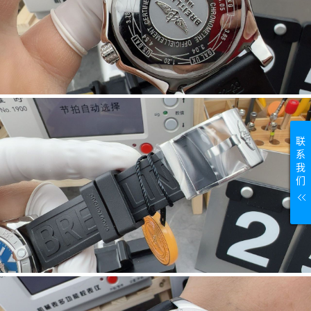
联
系
我
们