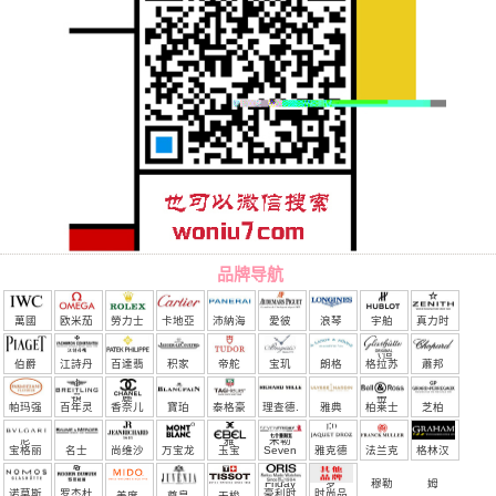
品牌导航
萬國
欧米茄
勞力士
卡地亞
沛納海
愛彼
浪琴
宇舶
真力时
（恒
伯爵
江詩丹
百達翡
积家
帝舵
宝玑
朗格
格拉苏
蕭邦
宝）
頓
麗
蒂
帕玛强
百年灵
香奈儿
寶珀
泰格豪
理查德.
雅典
柏莱士
芝柏
尼
雅
米勒
宝格丽
名士
尚维沙
万宝龙
玉宝
Seven
雅克德
法兰克
格林汉
Friday
罗
穆勒
姆
诺莫斯
罗杰杜
豪利时
时尚品
美度
尊皇
天梭