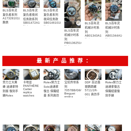
BLS百年灵
BLS百年灵
BLS百年灵
复仇者系列
复仇者夜间
复仇者系列
A17328101L1X1
任务款系列
夜间任务款
腕表
SB01472A1B1X1
SB0146101L1X1
BLS百年灵
BLS百年灵
腕表
腕表
机械计时系
机械计时系
BLS百年灵
列
列
机械计时系
AB01343A1L1A1
AB01344A1C1A1
列
腕表
腕表
PB0136251C1S1
腕表
最新产品推荐：
Rolex勞力士
劳力士大黄
卡地亚
宝玑传世系
DDF 百达翡
Rolex勞力士
PANTHÈRE
Solo迪通拿
蜂 迪通拿特
列
丽鹦鹉螺
迪通拿復古
Cartier
7057BB/G9/9W6
5711/1R-
復古 保羅紐
别版 復刻手
保羅紐曼復
replica
Breguet
001 高仿手
曼 系列高仿
錶Rolex
watches
刻手錶
replica
WJPN0016
錶 Patek
Bumblebee
Rolex Paul
復刻手錶
watches 寶
blaken
Philippe
Newman
卡地亞復刻
璣高仿手錶
Daytona
Nautilus
replica
手錶 腕表
Replica
replica
watch
腕表
Watch
watch