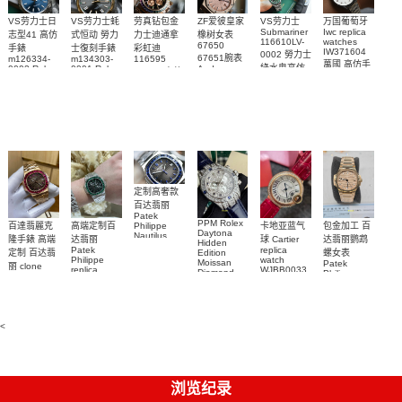
VS劳力士日
VS劳力士蚝
劳真钻包金
ZF爱彼皇家
VS劳力士
万国葡萄牙
Submariner
Iwc replica
志型41 高仿
式恒动 勞力
力士迪通拿
橡树女表
116610LV-
watches
67650
手錶
士復刻手錶
彩虹迪
IW371604
0002 勞力士
67651腕表
m126334-
m134303-
116595
萬國 高仿手
綠水鬼高仿
0002 Rolex
0001 Rolex
Audemars
RBOW 高仿
錶 腕表
Replica
Oyster
Piguet
手錶(绿水
手表腕錶
Perpetual
Replica
watch 腕表
鬼)Rolex
replica
Replica
watch 愛彼
Rolex watch
Green Dial
watch 腕表
高仿手錶
Rainbow
(Green
Submariner)
Replica
watch
定制高奢款
百达翡丽
Patek
PPM Rolex
包金加工 百
百達翡麗克
高端定制百
卡地亚蓝气
Philippe
Daytona
Nautilus
达翡丽鹦鹉
隆手錶 高端
达翡丽
球 Cartier
Hidden
replica
Patek
replica
螺女表
定制 百达翡
Edition
watch
Philippe
watch
Moissan
Patek
5711/111P-
丽 clone
replica
WJBB0033
Diamond
Philippe
Patek
001 百達翡
watches
Replica
卡地亞藍氣
replica
Philippe
5711/113P-
麗高仿手錶
Watch
watch
球高仿手錶
replica
001腕表百
7118/1R-
腕表
watches
腕表
010腕表
達翡麗復刻
5723/112R-
<
001腕表
手錶
浏览纪录