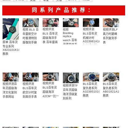
彼
牌/原单
同系列产品推荐：
视频评测
视频评测
视频
视频评测LF
视频 BLS 百
Breitling
BLS 百年灵
BLS百年灵
真力时巅峰
年靈航空计
replica
超级海洋手
机械计时
系列复刻手
时香港特别
watch 百年
A323981A1C1A1
表 百年靈高
原单 百年灵
表
版復刻手錶
灵璞高仿手
复刻手表腕
49.9001.670/78.R
Breitling
仿手錶
专业系列
錶雅系列
replica
表
腕表
replica
X823101K1C1S1
AB0118221G1P2
watch 表
watch
腕表
腕表
Breitling
视频评测
视频评测百
视频评测
BLS百年灵
BLS百年灵
视频评测TF
BLS百年灵
年灵超级海
BLS百年灵
复仇者系列
复仇者系列
百年灵超级
A32395101C1X1
AB01821A1B1X1
超级海洋
洋文化复刻
航空计时复
海洋顶级复
腕表
腕表
42CM一比一
手表网站
刻高仿手表
刻系列
UB01622A1L1S1
AB012012.BB01.435X.A20BA.1
复刻高仿手
A17376211C1A1
腕表
腕表
表
腕表
R17375211B1S1
腕表