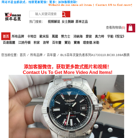
热门搜索：
视频解说
女士腕錶
原单正品
查看购物袋(
0
)
0
首页
所有品牌
卡地亞
歐米茄
萬國
勞力士
沛納海
愛彼
真力時
宇舶《恒宝》
百達翡麗
江詩丹頓
积家
浪琴
百年靈
寶珀
寶璣
理查德.米勒
您当前位置：
首页
⁄
所有品牌
⁄
百年靈
⁄ BLS百年灵复仇者系列A1733110.BC30.169A腕表
添加客服微信，获取更多款式图片和视频！
Contact Us To Get More Video And Items!