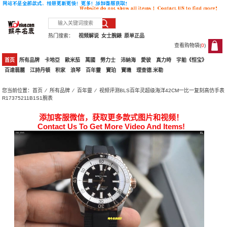
热门搜索：
视频解说
女士腕錶
原单正品
查看购物袋(
0
)
0
首页
所有品牌
卡地亞
歐米茄
萬國
勞力士
沛納海
愛彼
真力時
宇舶《恒宝》
百達翡麗
江詩丹頓
积家
浪琴
百年靈
寶珀
寶璣
理查德.米勒
您当前位置：
首页
⁄
所有品牌
⁄
百年靈
⁄ 视频评测BLS百年灵超级海洋42CM一比一复刻高仿手表
R17375211B1S1腕表
添加客服微信，获取更多款式图片和视频！
Contact Us To Get More Video And Items!