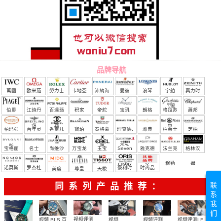
品牌导航
萬國
欧米茄
勞力士
卡地亞
沛納海
愛彼
浪琴
宇舶
真力时
（恒
伯爵
江詩丹
百達翡
积家
帝舵
宝玑
朗格
格拉苏
蕭邦
宝）
頓
麗
蒂
帕玛强
百年灵
香奈儿
寶珀
泰格豪
理查德.
雅典
柏莱士
芝柏
尼
雅
米勒
宝格丽
名士
尚维沙
万宝龙
玉宝
Seven
雅克德
法兰克
格林汉
Friday
罗
穆勒
姆
诺莫斯
罗杰杜
豪利时
时尚品
美度
尊皇
天梭
彼
牌/原单
联
同系列产品推荐：
系
我
们
视频评测
视频评测
视频
视频评测LF
视频 BLS 百