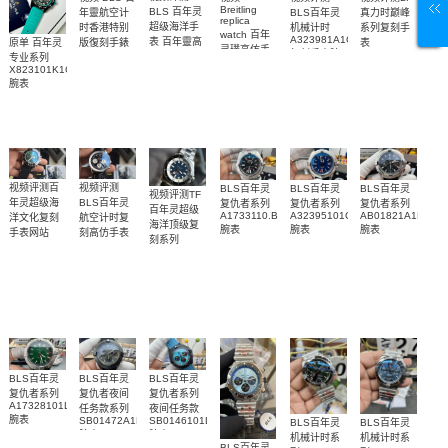
Breitling
BLS 百年灵
BLS百年灵
真力时巅峰
年靈航空计
replica
超级海洋手
机械计时
系列复刻手
时香港特别
watch 百年
A323981A1C1A1
表 百年靈高
原单 百年灵
表
版復刻手錶
灵璞高仿手
复刻手表腕
49.9001.670/78.R
Breitling
仿手錶
专业系列
錶雅系列
replica
表
腕表
replica
X823101K1C1S1
AB0118221G1P2
watch 表
watch
腕表
腕表
Breitling
视频评测百
视频评测
BLS百年灵
BLS百年灵
BLS百年灵
视频评测TF
年灵超级海
BLS百年灵
复仇者系列
复仇者系列
复仇者系列
百年灵超级
A1733110.BC30.169A
A32395101C1X1
AB01821A1B1X1
洋文化复刻
航空计时复
海洋顶级复
腕表
腕表
腕表
手表网站
刻高仿手表
刻系列
UB01622A1L1S1
AB012012.BB01.435X.A20BA.1
A17376211C1A1
腕表
腕表
腕表
BLS百年灵
BLS百年灵
BLS百年灵
复仇者系列
复仇者夜间
复仇者系列
A17328101L1X1
任务款系列
夜间任务款
腕表
SB01472A1B1X1
SB0146101L1X1
BLS百年灵
BLS百年灵
腕表
腕表
机械计时系
机械计时系
BLS百年灵