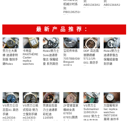
列
列
机械计时系
AB01343A1L1A1
AB01344A1C1A1
列
腕表
腕表
PB0136251C1S1
腕表
最新产品推荐：
Rolex勞力士
劳力士大黄
卡地亚
宝玑传世系
DDF 百达翡
Rolex勞力士
PANTHÈRE
Solo迪通拿
蜂 迪通拿特
列
丽鹦鹉螺
迪通拿復古
Cartier
7057BB/G9/9W6
5711/1R-
復古 保羅紐
别版 復刻手
保羅紐曼復
replica
Breguet
001 高仿手
曼 系列高仿
錶Rolex
watches
刻手錶
replica
WJPN0016
錶 Patek
Bumblebee
Rolex Paul
復刻手錶
watches 寶
blaken
Philippe
Newman
卡地亞復刻
璣高仿手錶
Daytona
Nautilus
replica
手錶 腕表
Replica
replica
watch
腕表
Watch
watch
VS劳力士日
VS劳力士蚝
劳真钻包金
ZF爱彼皇家
VS劳力士
万国葡萄牙
Submariner
Iwc replica
志型41 高仿
式恒动 勞力
力士迪通拿
橡树女表
116610LV-
watches
67650
手錶
士復刻手錶
彩虹迪
IW371604
0002 勞力士
67651腕表
m126334-
m134303-
116595
萬國 高仿手
綠水鬼高仿
0002 Rolex
0001 Rolex
Audemars
RBOW 高仿
錶 腕表
Replica
Oyster
Piguet
手錶(绿水
手表腕錶
Perpetual
Replica
watch 腕表