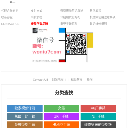
腕表
代理合作原则
支付方式
復刻市场常识解秘
售前必读
联系客服
出货质检
介绍朋友有好礼
机械錶使用注意事项
CONTACT US
查看所有品牌
重要手錶百科
售后维修细则
Contact US
|
网站地图
|
|
视频解析
|
新闻
分类查找
独家视频评测
女錶
V6厂手錶
萬國一比一錶
ZF厂手錶
N厂手錶
愛彼復刻手錶
卡地亞手錶
理查德米勒復刻錶