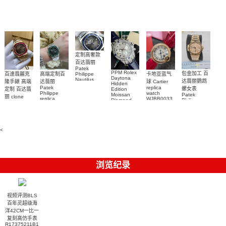
鬼)Rolex
replica
Replica
watch 愛彼
Rolex watch
Green Dial
watch 腕表
高仿手錶
Rainbow
(Green
Submariner)
Replica
watch
定制高奢款
百达翡丽
Patek
PPM Rolex
包金加工 百
百達翡麗克
高端定制百
卡地亚蓝气
Philippe
Daytona
Nautilus
达翡丽鹦鹉
隆手錶 高端
达翡丽
球 Cartier
Hidden
replica
Patek
replica
螺女表
定制 百达翡
Edition
watch
Philippe
watch
Moissan
Patek
5711/111P-
丽 clone
replica
WJBB0033
Diamond
Philippe
Patek
001 百達翡
watches
Replica
卡地亞藍氣
replica
Philippe
5711/113P-
麗高仿手錶
Watch
watch
球高仿手錶
replica
001腕表百
7118/1R-
腕表
watches
腕表
010腕表
達翡麗復刻
5723/112R-
<
001腕表
手錶
浏览纪录
视频评测BLS
百年灵超级海
洋42CM一比一
复刻高仿手表
R17375211B1S1