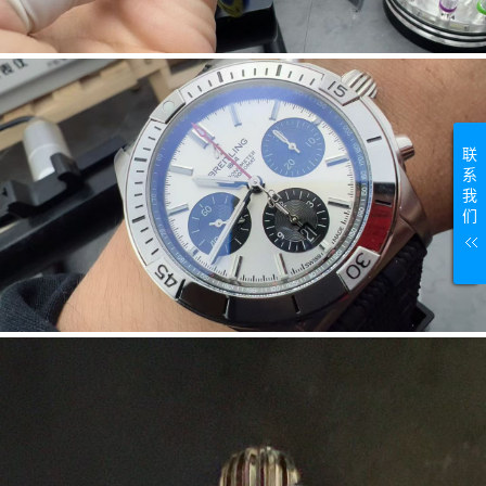
联
系
我
们