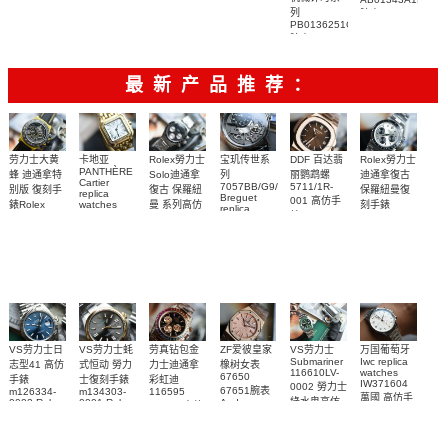
列
腕表
PB0136251C1S1
腕表
最新产品推荐：
Rolex勞力士
劳力士大黄
卡地亚
宝玑传世系
DDF 百达翡
Rolex勞力士
PANTHÈRE
Solo迪通拿
蜂 迪通拿特
列
丽鹦鹉螺
迪通拿復古
Cartier
7057BB/G9/9W6
5711/1R-
復古 保羅紐
别版 復刻手
保羅紐曼復
replica
Breguet
001 高仿手
曼 系列高仿
錶Rolex
watches
刻手錶
replica
WJPN0016
錶 Patek
Bumblebee
Rolex Paul
復刻手錶
watches 寶
blaken
Philippe
Newman
卡地亞復刻
璣高仿手錶
Daytona
Nautilus
replica
手錶 腕表
Replica
replica
watch
腕表
Watch
watch
VS劳力士日
VS劳力士蚝
劳真钻包金
ZF爱彼皇家
VS劳力士
万国葡萄牙
Submariner
Iwc replica
志型41 高仿
式恒动 勞力
力士迪通拿
橡树女表
116610LV-
watches
67650
手錶
士復刻手錶
彩虹迪
IW371604
0002 勞力士
67651腕表
m126334-
m134303-
116595
萬國 高仿手
綠水鬼高仿
0002 Rolex
0001 Rolex
Audemars
RBOW 高仿
錶 腕表
Replica
Oyster
Piguet
手錶(绿水
手表腕錶
Perpetual
Replica
watch 腕表
鬼)Rolex
replica
Replica
watch 愛彼
Rolex watch
Green Dial