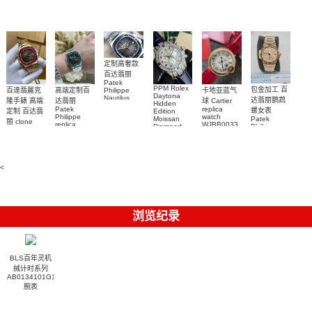
watch 腕表
高仿手錶
Rainbow
(Green
Submariner)
Replica
watch
定制高奢款
百达翡丽
Patek
PPM Rolex
包金加工 百
百達翡麗克
高端定制百
卡地亚蓝气
Philippe
Daytona
Nautilus
达翡丽鹦鹉
隆手錶 高端
达翡丽
球 Cartier
Hidden
replica
Patek
replica
螺女表
定制 百达翡
Edition
watch
Philippe
watch
Moissan
Patek
5711/111P-
丽 clone
replica
WJBB0033
Diamond
Philippe
Patek
001 百達翡
watches
Replica
卡地亞藍氣
replica
Philippe
5711/113P-
麗高仿手錶
Watch
watch
球高仿手錶
replica
001腕表百
7118/1R-
腕表
watches
腕表
010腕表
達翡麗復刻
5723/112R-
<
001腕表
手錶
浏览纪录
BLS百年灵机
械计时系列
AB0134101G1S2
腕表