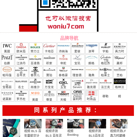
品牌导航
萬國
欧米茄
勞力士
卡地亞
沛納海
愛彼
浪琴
宇舶
真力时
（恒
伯爵
江詩丹
百達翡
积家
帝舵
宝玑
朗格
格拉苏
蕭邦
宝）
頓
麗
蒂
帕玛强
百年灵
香奈儿
寶珀
泰格豪
理查德.
雅典
柏莱士
芝柏
尼
雅
米勒
宝格丽
名士
尚维沙
万宝龙
玉宝
Seven
雅克德
法兰克
格林汉
Friday
罗
穆勒
姆
诺莫斯
罗杰杜
豪利时
时尚品
美度
尊皇
天梭
彼
牌/原单
同系列产品推荐：
视频评测
视频评测
视频
视频评测LF
视频 BLS 百
Breitling
BLS 百年灵
BLS百年灵
真力时巅峰
年靈航空计