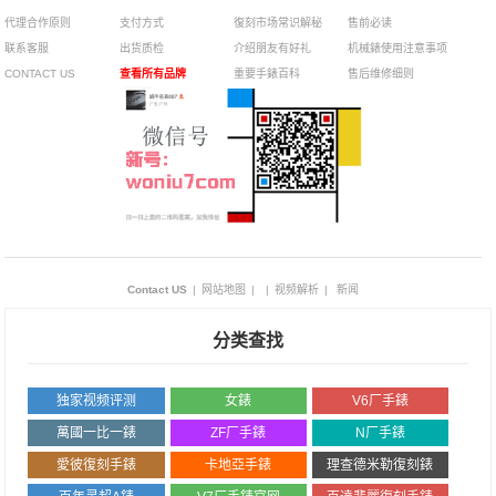
代理合作原则
支付方式
復刻市场常识解秘
售前必读
联系客服
出货质检
介绍朋友有好礼
机械錶使用注意事项
CONTACT US
查看所有品牌
重要手錶百科
售后维修细则
Contact US
|
网站地图
|
|
视频解析
|
新闻
分类查找
独家视频评测
女錶
V6厂手錶
萬國一比一錶
ZF厂手錶
N厂手錶
愛彼復刻手錶
卡地亞手錶
理查德米勒復刻錶