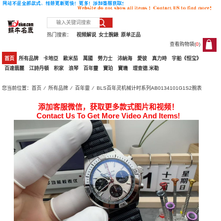
热门搜索：
视频解说
女士腕錶
原单正品
查看购物袋(
0
)
0
首页
所有品牌
卡地亞
歐米茄
萬國
勞力士
沛納海
愛彼
真力時
宇舶《恒宝》
百達翡麗
江詩丹頓
积家
浪琴
百年靈
寶珀
寶璣
理查德.米勒
您当前位置：
首页
⁄
所有品牌
⁄
百年靈
⁄ BLS百年灵机械计时系列AB0134101G1S2腕表
添加客服微信，获取更多款式图片和视频！
Contact Us To Get More Video And Items!