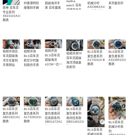
replica
超级海洋手
机械计时
系列复刻手
时香港特别
watch 百年
A323981A1C1A1
表 百年靈高
原单 百年灵
表
版復刻手錶
灵璞高仿手
复刻手表腕
49.9001.670/78.R
Breitling
仿手錶
专业系列
錶雅系列
replica
表
腕表
replica
X823101K1C1S1
AB0118221G1P2
watch 表
watch
腕表
腕表
Breitling
视频评测
视频评测百
视频评测
BLS百年灵
BLS百年灵
视频评测TF
BLS百年灵
年灵超级海
BLS百年灵
复仇者系列
复仇者系列
百年灵超级
A1733110.BC30.169A
A32395101C1X1
超级海洋
洋文化复刻
航空计时复
海洋顶级复
腕表
腕表
42CM一比一
手表网站
刻高仿手表
刻系列
UB01622A1L1S1
AB012012.BB01.435X.A20BA.1
复刻高仿手
A17376211C1A1
腕表
腕表
表
腕表
R17375211B1S1
腕表
BLS百年灵
BLS百年灵
BLS百年灵
BLS百年灵
复仇者系列
复仇者系列
复仇者夜间
复仇者系列
AB01821A1B1X1
A17328101L1X1
任务款系列
夜间任务款
腕表
腕表
SB01472A1B1X1
SB0146101L1X1
BLS百年灵
腕表
腕表
机械计时系
BLS百年灵
列
机械计时系
AB01343A1L1A1