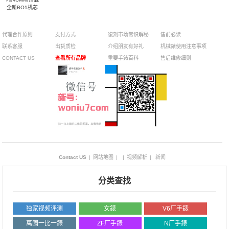
全新BO1机芯
代理合作原则
支付方式
復刻市场常识解秘
售前必读
联系客服
出货质检
介绍朋友有好礼
机械錶使用注意事项
CONTACT US
查看所有品牌
重要手錶百科
售后维修细则
Contact US
|
网站地图
|
|
视频解析
|
新闻
分类查找
独家视频评测
女錶
V6厂手錶
萬國一比一錶
ZF厂手錶
N厂手錶