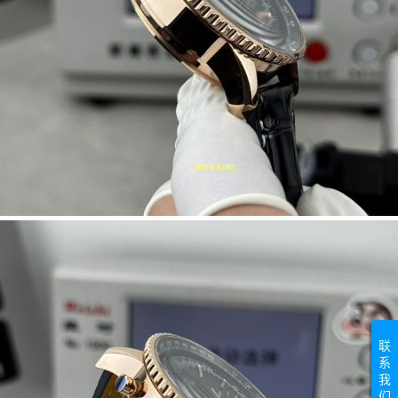
联
系
我
们