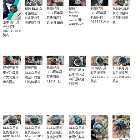
视频评测
视频评测
视频
视频评测LF
视频 BLS 百
Breitling
BLS 百年灵
BLS百年灵
真力时巅峰
年靈航空计
replica
超级海洋手
机械计时
系列复刻手
时香港特别
watch 百年
A323981A1C1A1
表 百年靈高
原单 百年灵
表
版復刻手錶
灵璞高仿手
复刻手表腕
49.9001.670/78.R
Breitling
仿手錶
专业系列
錶雅系列
replica
表
腕表
replica
X823101K1C1S1
AB0118221G1P2
watch 表
watch
腕表
腕表
Breitling
视频评测
视频评测百
视频评测
BLS百年灵
BLS百年灵
视频评测TF
BLS百年灵
年灵超级海
BLS百年灵
复仇者系列
复仇者系列
百年灵超级
A1733110.BC30.169A
A32395101C1X1
超级海洋
洋文化复刻
航空计时复
海洋顶级复
腕表
腕表
42CM一比一
手表网站
刻高仿手表
刻系列
UB01622A1L1S1
AB012012.BB01.435X.A20BA.1
复刻高仿手
A17376211C1A1
腕表
腕表
表
腕表
R17375211B1S1
腕表
BLS百年灵
BLS百年灵
BLS百年灵
BLS百年灵
复仇者系列
复仇者系列
复仇者夜间
复仇者系列
AB01821A1B1X1
A17328101L1X1
任务款系列
夜间任务款