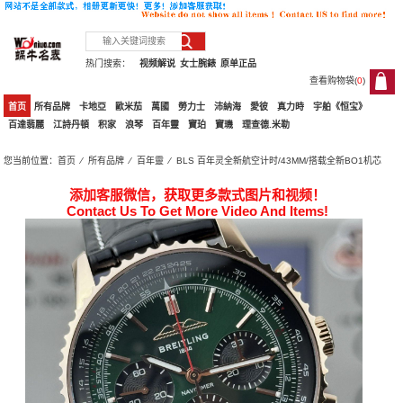
热门搜索：
视频解说
女士腕錶
原单正品
查看购物袋(
0
)
0
首页
所有品牌
卡地亞
歐米茄
萬國
勞力士
沛納海
愛彼
真力時
宇舶《恒宝》
百達翡麗
江詩丹頓
积家
浪琴
百年靈
寶珀
寶璣
理查德.米勒
您当前位置：
首页
⁄
所有品牌
⁄
百年靈
⁄ BLS 百年灵全新航空计时/43MM/搭载全新BO1机芯
添加客服微信，获取更多款式图片和视频！
Contact Us To Get More Video And Items!