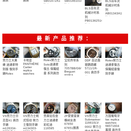
腕表
腕表
SB01472A1B1X1
SB0146101L1X1
BLS百年灵
腕表
腕表
机械计时系
BLS百年灵
列
机械计时系
AB01343A1L1A1
列
腕表
PB0136251C1S1
腕表
最新产品推荐：
Rolex勞力士
劳力士大黄
卡地亚
宝玑传世系
DDF 百达翡
Rolex勞力士
PANTHÈRE
Solo迪通拿
蜂 迪通拿特
列
丽鹦鹉螺
迪通拿復古
Cartier
7057BB/G9/9W6
5711/1R-
復古 保羅紐
别版 復刻手
保羅紐曼復
replica
Breguet
001 高仿手
曼 系列高仿
錶Rolex
watches
刻手錶
replica
WJPN0016
錶 Patek
Bumblebee
Rolex Paul
復刻手錶
watches 寶
blaken
Philippe
Newman
卡地亞復刻
璣高仿手錶
Daytona
Nautilus
replica
手錶 腕表
Replica
replica
watch
腕表
Watch
watch
VS劳力士日
VS劳力士蚝
劳真钻包金
ZF爱彼皇家
VS劳力士
万国葡萄牙
Submariner
Iwc replica
志型41 高仿
式恒动 勞力
力士迪通拿
橡树女表
116610LV-
watches
67650
手錶
士復刻手錶
彩虹迪
IW371604
0002 勞力士
67651腕表
m126334-
m134303-
116595
萬國 高仿手