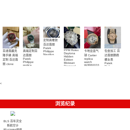
綠水鬼高仿
0002 Rolex
0001 Rolex
Audemars
RBOW 高仿
錶 腕表
Replica
Oyster
Piguet
手錶(绿水
手表腕錶
Perpetual
Replica
watch 腕表
鬼)Rolex
replica
Replica
watch 愛彼
Rolex watch
Green Dial
watch 腕表
高仿手錶
Rainbow
(Green
Submariner)
Replica
watch
定制高奢款
百达翡丽
Patek
PPM Rolex
包金加工 百
百達翡麗克
高端定制百
卡地亚蓝气
Philippe
Daytona
Nautilus
达翡丽鹦鹉
隆手錶 高端
达翡丽
球 Cartier
Hidden
replica
Patek
replica
螺女表
定制 百达翡
Edition
watch
Philippe
watch
Moissan
Patek
5711/111P-
丽 clone
replica
WJBB0033
Diamond
Philippe
Patek
001 百達翡
watches
Replica
卡地亞藍氣
replica
Philippe
5711/113P-
麗高仿手錶
Watch
watch
球高仿手錶
replica
001腕表百
7118/1R-
腕表
watches
腕表
010腕表
達翡麗復刻
5723/112R-
<
001腕表
手錶
浏览纪录
BLS 百年灵全
新航空计
时/43MM/搭载