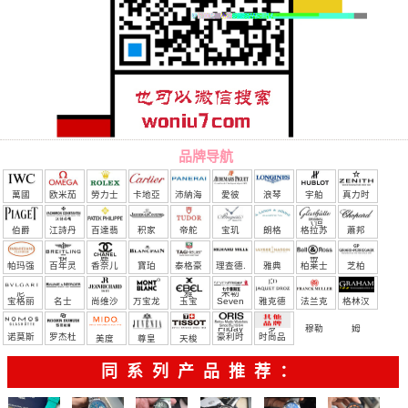
品牌导航
萬國
欧米茄
勞力士
卡地亞
沛納海
愛彼
浪琴
宇舶
真力时
（恒
伯爵
江詩丹
百達翡
积家
帝舵
宝玑
朗格
格拉苏
蕭邦
宝）
頓
麗
蒂
帕玛强
百年灵
香奈儿
寶珀
泰格豪
理查德.
雅典
柏莱士
芝柏
尼
雅
米勒
宝格丽
名士
尚维沙
万宝龙
玉宝
Seven
雅克德
法兰克
格林汉
Friday
罗
穆勒
姆
诺莫斯
罗杰杜
豪利时
时尚品
美度
尊皇
天梭
彼
牌/原单
同系列产品推荐：