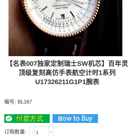
【名表007独家定制瑞士SW机芯】百年灵
顶级复刻高仿手表航空计时1系列
U17326211G1P1腕表
独家定制SW200-‌‌‎‎1 顶级精磨机芯
编号:
BL167
4100
订购数量:
-
+