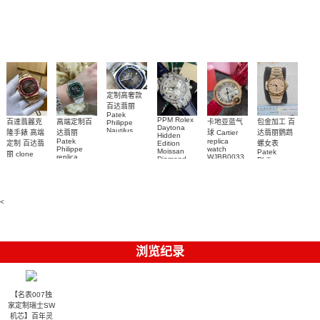
錶 腕表
Replica
Oyster
Piguet
手錶(绿水
手表腕錶
Perpetual
Replica
watch 腕表
鬼)Rolex
replica
Replica
watch 愛彼
Rolex watch
Green Dial
watch 腕表
高仿手錶
Rainbow
(Green
Submariner)
Replica
watch
定制高奢款
百达翡丽
Patek
PPM Rolex
包金加工 百
百達翡麗克
高端定制百
卡地亚蓝气
Philippe
Daytona
Nautilus
达翡丽鹦鹉
隆手錶 高端
达翡丽
球 Cartier
Hidden
replica
Patek
replica
螺女表
定制 百达翡
Edition
watch
Philippe
watch
Moissan
Patek
5711/111P-
丽 clone
replica
WJBB0033
Diamond
Philippe
Patek
001 百達翡
watches
Replica
卡地亞藍氣
replica
Philippe
5711/113P-
麗高仿手錶
Watch
watch
球高仿手錶
replica
001腕表百
7118/1R-
腕表
watches
腕表
010腕表
達翡麗復刻
5723/112R-
<
001腕表
手錶
浏览纪录
【名表007独
家定制瑞士SW
机芯】百年灵