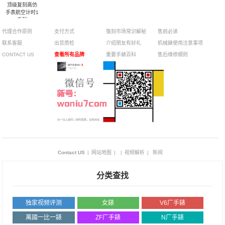
顶级复刻高仿
手表航空计时1
系列
U17326211G1P1
代理合作原则
支付方式
復刻市场常识解秘
售前必读
腕表
联系客服
出货质检
介绍朋友有好礼
机械錶使用注意事项
CONTACT US
查看所有品牌
重要手錶百科
售后维修细则
Contact US
|
网站地图
|
|
视频解析
|
新闻
分类查找
独家视频评测
女錶
V6厂手錶
萬國一比一錶
ZF厂手錶
N厂手錶