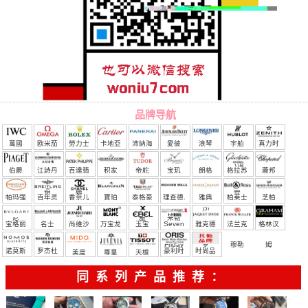
品牌导航
萬國
欧米茄
勞力士
卡地亞
沛納海
愛彼
浪琴
宇舶
真力时
（恒
伯爵
江詩丹
百達翡
积家
帝舵
宝玑
朗格
格拉苏
蕭邦
宝）
頓
麗
蒂
帕玛强
百年灵
香奈儿
寶珀
泰格豪
理查德.
雅典
柏莱士
芝柏
尼
雅
米勒
宝格丽
名士
尚维沙
万宝龙
玉宝
Seven
雅克德
法兰克
格林汉
Friday
罗
穆勒
姆
诺莫斯
罗杰杜
豪利时
时尚品
美度
尊皇
天梭
彼
牌/原单
同系列产品推荐：