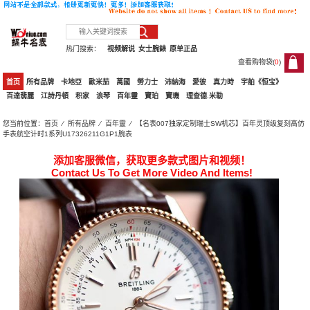
热门搜索：
视频解说
女士腕錶
原单正品
查看购物袋(
0
)
0
首页
所有品牌
卡地亞
歐米茄
萬國
勞力士
沛納海
愛彼
真力時
宇舶《恒宝》
百達翡麗
江詩丹頓
积家
浪琴
百年靈
寶珀
寶璣
理查德.米勒
您当前位置：
首页
⁄
所有品牌
⁄
百年靈
⁄ 【名表007独家定制瑞士SW机芯】百年灵顶级复刻高仿
手表航空计时1系列U17326211G1P1腕表
添加客服微信，获取更多款式图片和视频！
Contact Us To Get More Video And Items!