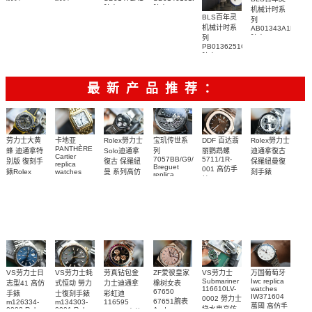
腕表
腕表
机械计时系
BLS百年灵
列
机械计时系
AB01343A1L1A1
列
腕表
PB0136251C1S1
腕表
最新产品推荐：
Rolex勞力士
劳力士大黄
卡地亚
宝玑传世系
DDF 百达翡
Rolex勞力士
PANTHÈRE
Solo迪通拿
蜂 迪通拿特
列
丽鹦鹉螺
迪通拿復古
Cartier
7057BB/G9/9W6
5711/1R-
復古 保羅紐
别版 復刻手
保羅紐曼復
replica
Breguet
001 高仿手
曼 系列高仿
錶Rolex
watches
刻手錶
replica
WJPN0016
錶 Patek
Bumblebee
Rolex Paul
復刻手錶
watches 寶
blaken
Philippe
Newman
卡地亞復刻
璣高仿手錶
Daytona
Nautilus
replica
手錶 腕表
Replica
replica
watch
腕表
Watch
watch
VS劳力士日
VS劳力士蚝
劳真钻包金
ZF爱彼皇家
VS劳力士
万国葡萄牙
Submariner
Iwc replica
志型41 高仿
式恒动 勞力
力士迪通拿
橡树女表
116610LV-
watches
67650
手錶
士復刻手錶
彩虹迪
IW371604
0002 勞力士
67651腕表
m126334-
m134303-
116595
萬國 高仿手
綠水鬼高仿
0002 Rolex
0001 Rolex
Audemars
RBOW 高仿