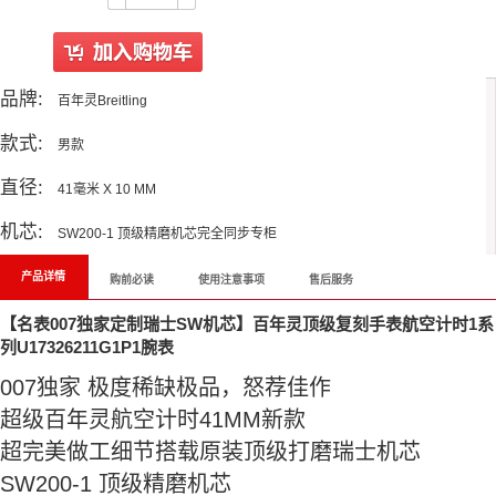
品牌:
百年灵Breitling
款式:
男款
直径:
41毫米 X 10 MM
机芯:
SW200-‌‌‎‎1 顶级精磨机芯完全同步专柜
产品详情
购前必读
使用注意事项
售后服务
【名表007独家定制瑞士SW机芯】百年灵顶级复刻手表航空计时1系
列U17326211G1P1腕表
007
独家 极度稀缺极品‌‎​，‌​‌‎怒荐佳作‎‍​‍‎‌​‍​‍
超‌​‎级
百年灵航空计时
41MM新款‌‎‎
超完美做‍‎工细节搭‎‌载原装顶级‌‎‌‍​‎​‍‍‌打磨瑞士‌机芯
SW200-‌‌‎‎1 顶级精磨机芯