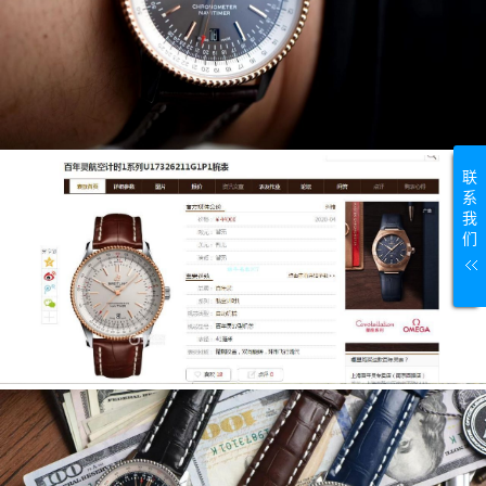
联
系
我
们