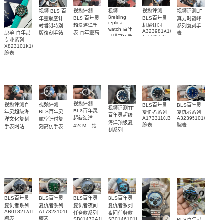
视频评测
视频评测
视频
视频评测LF
视频 BLS 百
Breitling
BLS 百年灵
BLS百年灵
真力时巅峰
年靈航空计
replica
超级海洋手
机械计时
系列复刻手
时香港特别
watch 百年
A323981A1C1A1
表 百年靈高
原单 百年灵
表
版復刻手錶
灵璞高仿手
复刻手表腕
49.9001.670/78.R
Breitling
仿手錶
专业系列
錶雅系列
replica
表
腕表
replica
X823101K1C1S1
AB0118221G1P2
watch 表
watch
腕表
腕表
Breitling
视频评测
视频评测百
视频评测
BLS百年灵
BLS百年灵
视频评测TF
BLS百年灵
年灵超级海
BLS百年灵
复仇者系列
复仇者系列
百年灵超级
A1733110.BC30.169A
A32395101C1X1
超级海洋
洋文化复刻
航空计时复
海洋顶级复
腕表
腕表
42CM一比一
手表网站
刻高仿手表
刻系列
UB01622A1L1S1
AB012012.BB01.435X.A20BA.1
复刻高仿手
A17376211C1A1
腕表
腕表
表
腕表
R17375211B1S1
腕表
BLS百年灵
BLS百年灵
BLS百年灵
BLS百年灵
复仇者系列
复仇者系列
复仇者夜间
复仇者系列
AB01821A1B1X1
A17328101L1X1
任务款系列
夜间任务款
腕表
腕表
SB01472A1B1X1
SB0146101L1X1
BLS百年灵