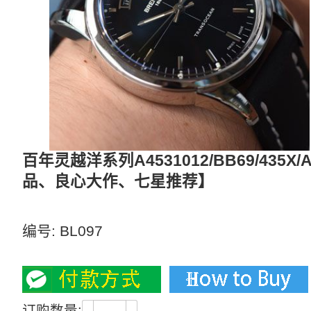
百年灵越洋系列A4531012/BB69/435
品、良心大作、七星推荐】
【 独家视频评测、黑、蓝、白三面可选】
编号:
BL097
2700
订购数量: