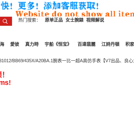
热门搜索：
原单正品
女士腕錶
视频解说
海
愛彼
真力時
宇舶《恒宝》
百達翡麗
江詩丹頓
积
1012/BB69/435X/A20BA.1腕表一比一超A高仿手表【V7出品
频！
ems!