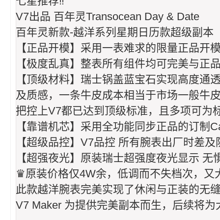
七星推荐‼️
V7出品 百年灵Transocean Day & Date
百年灵新款-越洋系列星期日历款超级副本
【正品开模】采用一表难求的限量正品开模
【极度乱真】整表所有组件均可完美与正品互
【顶级材料】瑞士锅盖蓝宝石实现高度通透
及质感，一条牛皮成本相当于市场一般牛皮
把控上V7都已达到顶级标准，且多项可为
【靠谱机芯】采用全功能同步正品的订制Ca
【超级品控】V7品控 所有腕表出厂时差及
【超强夜光】原装瑞士超强度夜光显示 无
♛原装价格仅4W余，低调而不失档次，又
此款越洋腕表完美实现了休闲与正装的无
V7 Maker 为提供完美副本而生，后续