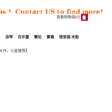
查看购物袋(
0
)
0
家
浪琴
百年靈
寶珀
寶璣
理查德.米勒
、良心大作、七星推荐】