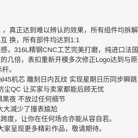
 ，真正达到难以辨认的效果，所有组件均拆
 换，所有部件均达到1:1
感，316L精钢CNC工艺完美打磨，纯进口法
的几倍，表扣重新开模多次修正Logo达到与
标杆。
l45机芯 雕刻日内瓦纹 实现星期日历同步瞬跳
防尘QC 让买家与卖家都能后顾无忧
惧黑夜 不放过任何细节
大大减少了撞表尴尬
缝跨度，让你在任何场合亦能从容自若。
将为大家呈现更多精彩作品，敬请期待。