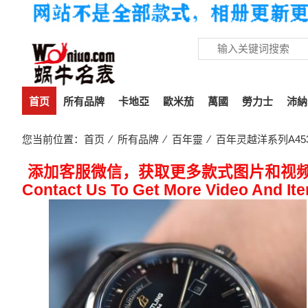
首页
所有品牌
卡地亞
歐米茄
萬國
勞力士
沛納
您当前位置：
首页
⁄
所有品牌
⁄
百年靈
⁄ 百年灵越洋系列A453
添加客服微信，获取更多款式图片和视
Contact Us To Get More Video And It