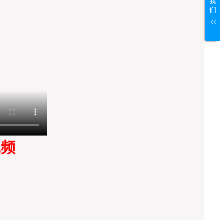
我
们
视频