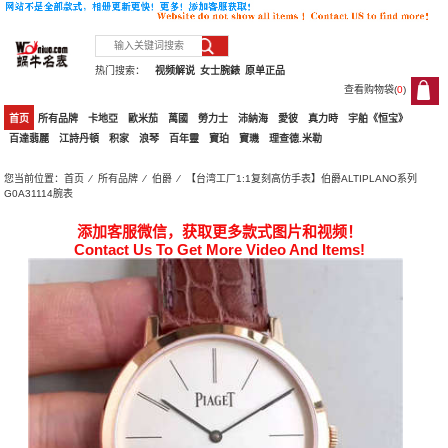
热门搜索：
视频解说
女士腕錶
原单正品
查看购物袋(
0
)
0
首页
所有品牌
卡地亞
歐米茄
萬國
勞力士
沛納海
愛彼
真力時
宇舶《恒宝》
百達翡麗
江詩丹頓
积家
浪琴
百年靈
寶珀
寶璣
理查德.米勒
您当前位置：
首页
⁄
所有品牌
⁄
伯爵
⁄ 【台湾工厂1:1复刻高仿手表】伯爵ALTIPLANO系列
G0A31114腕表
添加客服微信，获取更多款式图片和视频！
Contact Us To Get More Video And Items!