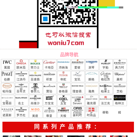
品牌导航
萬國
欧米茄
勞力士
卡地亞
沛納海
愛彼
浪琴
宇舶
真力时
（恒
伯爵
江詩丹
百達翡
积家
帝舵
宝玑
朗格
格拉苏
蕭邦
宝）
頓
麗
蒂
帕玛强
百年灵
香奈儿
寶珀
泰格豪
理查德.
雅典
柏莱士
芝柏
尼
雅
米勒
宝格丽
名士
尚维沙
万宝龙
玉宝
Seven
雅克德
法兰克
格林汉
Friday
罗
穆勒
姆
诺莫斯
罗杰杜
豪利时
时尚品
美度
尊皇
天梭
彼
牌/原单
同系列产品推荐：