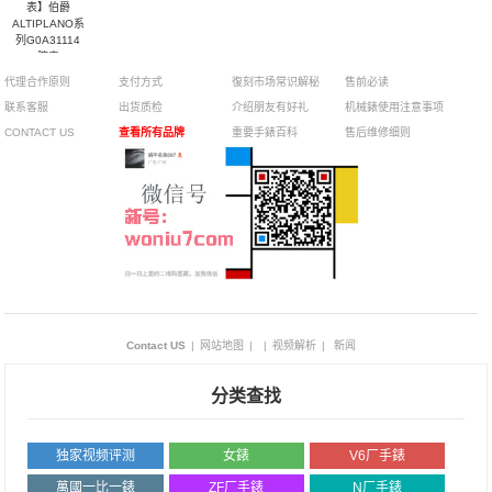
表】伯爵
ALTIPLANO系
列G0A31114
腕表
代理合作原则
支付方式
復刻市场常识解秘
售前必读
联系客服
出货质检
介绍朋友有好礼
机械錶使用注意事项
CONTACT US
查看所有品牌
重要手錶百科
售后维修细则
Contact US
|
网站地图
|
|
视频解析
|
新闻
分类查找
独家视频评测
女錶
V6厂手錶
萬國一比一錶
ZF厂手錶
N厂手錶