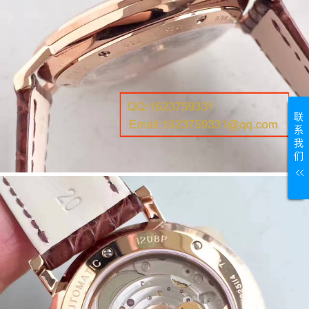
联
系
我
们