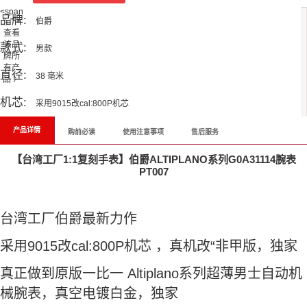
<span
品牌:
"="">
伯爵
查看
该品
款式:
男款
牌所
有产
直径:
38 毫米
品 〉
机芯:
采用9015改cal:800P机芯
产品详情
购前必读
使用注意事项
售后服务
【台湾工厂1:1复刻手表】伯爵ALTIPLANO系列G0A31114腕表
PT007
台湾工厂伯爵最新力作
采用9015改cal:800P机芯 ，真机改“非甲版，独家
真正做到原版一比一 Altiplano系列超薄男士自动机
械腕表，真空电镀白金，独家