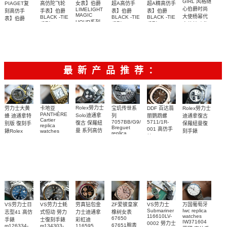
GIRL 风格随
PIAGET复
高仿陀飞轮
女表】伯爵
超A高仿手
超A精高仿手
心伯爵时尚
LIMELIGHT
刻高仿手
手表】伯爵
表】伯爵
表】伯爵
MAGIC
大使杨幂代
BLACK -TIE
BLACK -TIE
BLACK -TIE
表】伯爵
HOUR系列
系列
系列
系列
言款转动此
BLACK -TIE
运用全新表
运用全新表
99999
KZ小皇帝土
KZ小皇帝土
赠送叠戴多
G0A35099，
G0A37114,G0A39116
G0A33075
G0A33076
系列
生的幸运女
腕表
G0A32099，
腕表
腕表
G0A37115,G0A38114
壳设计，实
壳设计，实
豪专属腕表
豪专属腕表
表
彩
陀飞轮腕表
G0A35099，
现圆形与椭
现圆形与椭
POSSESSION
G0A35096
腕表
圆形的巧妙
圆形的巧妙
宝石手镯赠
最新产品推荐：
平衡。
平衡。
送一副更换
表带
Rolex勞力士
劳力士大黄
卡地亚
宝玑传世系
DDF 百达翡
Rolex勞力士
PANTHÈRE
Solo迪通拿
蜂 迪通拿特
列
丽鹦鹉螺
迪通拿復古
Cartier
7057BB/G9/9W6
5711/1R-
復古 保羅紐
别版 復刻手
保羅紐曼復
replica
Breguet
001 高仿手
曼 系列高仿
錶Rolex
watches
刻手錶
replica
WJPN0016
錶 Patek
Bumblebee
Rolex Paul
復刻手錶
watches 寶
blaken
Philippe
Newman
卡地亞復刻
璣高仿手錶
Daytona
Nautilus
replica
手錶 腕表
Replica
replica
watch
腕表
Watch
watch
VS劳力士日
VS劳力士蚝
劳真钻包金
ZF爱彼皇家
VS劳力士
万国葡萄牙
Submariner
Iwc replica
志型41 高仿
式恒动 勞力
力士迪通拿
橡树女表
116610LV-
watches
67650
手錶
士復刻手錶
彩虹迪
IW371604
0002 勞力士
67651腕表
m126334-
m134303-
116595