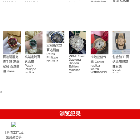
萬國 高仿手
綠水鬼高仿
0002 Rolex
0001 Rolex
Audemars
RBOW 高仿
錶 腕表
Replica
Oyster
Piguet
手錶(绿水
手表腕錶
Perpetual
Replica
watch 腕表
鬼)Rolex
replica
Replica
watch 愛彼
Rolex watch
Green Dial
watch 腕表
高仿手錶
Rainbow
(Green
Submariner)
Replica
watch
定制高奢款
百达翡丽
Patek
PPM Rolex
包金加工 百
百達翡麗克
高端定制百
卡地亚蓝气
Philippe
Daytona
Nautilus
达翡丽鹦鹉
隆手錶 高端
达翡丽
球 Cartier
Hidden
replica
Patek
replica
螺女表
定制 百达翡
Edition
watch
Philippe
watch
Moissan
Patek
5711/111P-
丽 clone
replica
WJBB0033
Diamond
Philippe
Patek
001 百達翡
watches
Replica
卡地亞藍氣
replica
Philippe
5711/113P-
麗高仿手錶
Watch
watch
球高仿手錶
replica
001腕表百
7118/1R-
腕表
watches
腕表
010腕表
達翡麗復刻
5723/112R-
<
001腕表
手錶
浏览纪录
【台湾工厂1:1
复刻高仿手