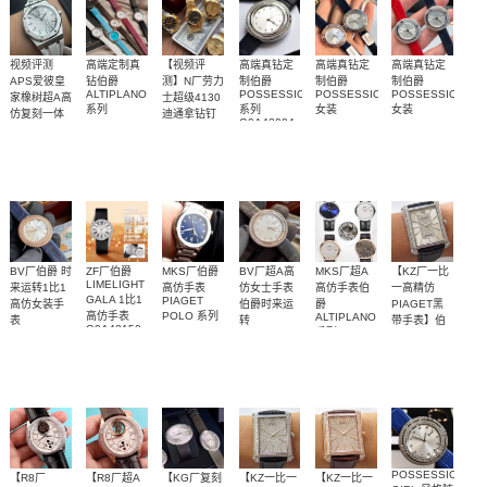
视频评测
高端定制真
【视频评
高端真钻定
高端真钻定
高端真钻定
APS爱彼皇
钻伯爵
测】N厂劳力
制伯爵
制伯爵
制伯爵
ALTIPLANO
POSSESSION
POSSESSION
POSSESSION
家橡树超A高
士超级4130
系列
系列
女装
女装
仿复刻一体
迪通拿钻钉
G0A43084
G0A36534、
G0A43080，
G0A43084，
m116508-
机
天然橡胶表
外圈48颗1.2
独家视频评
真钻，高端
真钻，高端
真钻，高端
女士腕表
G0A36532、
0006、
G0A44081（玫
G0A43082（玫
15500ST.OO.1220ST.04
G0A43172
m116503-
橡胶表带
带白面很美
天然足反钻
测N厂新品钻
真钻定制女
瑰金）腕表
真钻定制女
瑰金）腕表
真钻定制女
女士腕表
0008腕表
～质感爆炸
石
面4130迪通
表伯爵～全
表伯爵～全
表伯爵～全
拿
套
套
套
BV厂伯爵 时
ZF厂伯爵
MKS厂伯爵
BV厂超A高
MKS厂超A
【KZ厂一比
LIMELIGHT
来运转1比1
高仿手表
仿女士手表
高仿手表伯
一高精仿
GALA 1比1
PIAGET
高仿女装手
伯爵时来运
爵
PIAGET黑
高仿手表
POLO 系列
ALTIPLANO
表
转
带手表】伯
G0A42150
G0A41002，
系列
G0A45092
POSSESSION
爵BLACK -
伯爵 时来运
原装开模，
是目前市面
时来运转～
Altiplano系
多个表盘可
女表
腕表
G0A41003，
系列
G0A44051，
TIE系列
G0A41001
G0A43094
G0A42107
转新款女表
修正现市面
上最薄版本
表圈可转
列至臻超薄
选，镶钻无
G0A32120，
腕表
腕表
腕表
G0A32121，
精致漂亮高
任何版本的
动，手工镶
系列
钻均有
G0A32058
贵
不足
钻～
腕表
POSSESSION
【R8厂
【R8厂超A
【KG厂复刻
【KZ一比一
【KZ一比一