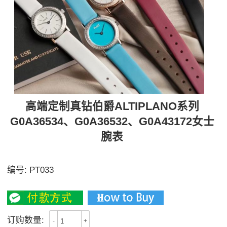
高端定制真钻伯爵ALTIPLANO系列
G0A36534、G0A36532、G0A43172女士
腕表
外圈48颗1.2天然足反钻石
编号:
PT033
3400
订购数量:
-
+