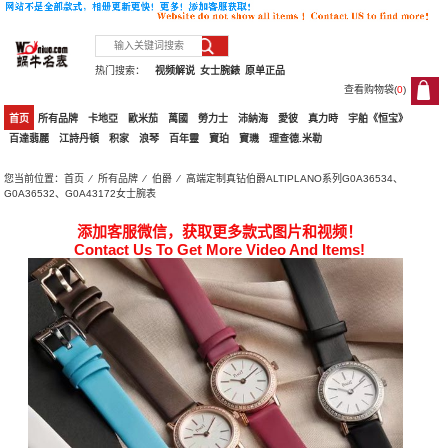
热门搜索：
视频解说
女士腕錶
原单正品
查看购物袋(
0
)
0
首页
所有品牌
卡地亞
歐米茄
萬國
勞力士
沛納海
愛彼
真力時
宇舶《恒宝》
百達翡麗
江詩丹頓
积家
浪琴
百年靈
寶珀
寶璣
理查德.米勒
您当前位置：
首页
⁄
所有品牌
⁄
伯爵
⁄ 高端定制真钻伯爵ALTIPLANO系列G0A36534、
G0A36532、G0A43172女士腕表
添加客服微信，获取更多款式图片和视频！
Contact Us To Get More Video And Items!