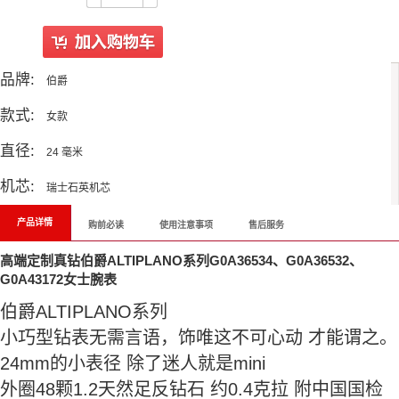
品牌:
伯爵
款式:
女款
直径:
24 毫米
机芯:
瑞士石英机芯
产品详情
购前必读
使用注意事项
售后服务
高端定制真钻伯爵ALTIPLANO系列G0A36534、G0A36532、
G0A43172女士腕表
伯爵ALTIPLANO系列
小巧型钻表无需言语，饰唯这不可心动 才能谓之。
24mm的小表径 除了迷人就是mini
外圈48颗1.2天然足反钻石 约0.4克拉 附中国国检