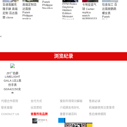
Patek
PPM Rolex
包金加工 百
百達翡麗克
高端定制百
卡地亚蓝气
Philippe
Daytona
Nautilus
达翡丽鹦鹉
隆手錶 高端
达翡丽
球 Cartier
Hidden
replica
Patek
replica
螺女表
定制 百达翡
Edition
watch
Philippe
watch
Moissan
Patek
5711/111P-
丽 clone
replica
WJBB0033
Diamond
Philippe
Patek
001 百達翡
watches
Replica
卡地亞藍氣
replica
Philippe
5711/113P-
麗高仿手錶
Watch
watch
球高仿手錶
replica
001腕表百
7118/1R-
腕表
watches
腕表
010腕表
達翡麗復刻
5723/112R-
<
001腕表
手錶
浏览纪录
ZF厂伯爵
LIMELIGHT
GALA 1比1高
仿手表
G0A42150女
表
代理合作原则
支付方式
復刻市场常识解秘
售前必读
联系客服
出货质检
介绍朋友有好礼
机械錶使用注意事项
CONTACT US
查看所有品牌
重要手錶百科
售后维修细则