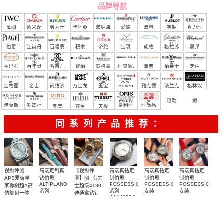
品牌导航
萬國
欧米茄
勞力士
卡地亞
沛納海
愛彼
浪琴
宇舶
真力时
（恒
伯爵
江詩丹
百達翡
积家
帝舵
宝玑
朗格
格拉苏
蕭邦
宝）
頓
麗
蒂
帕玛强
百年灵
香奈儿
寶珀
泰格豪
理查德.
雅典
柏莱士
芝柏
尼
雅
米勒
宝格丽
名士
尚维沙
万宝龙
玉宝
Seven
雅克德
法兰克
格林汉
Friday
罗
穆勒
姆
诺莫斯
罗杰杜
豪利时
时尚品
美度
尊皇
天梭
彼
牌/原单
同系列产品推荐：
视频评测
高端定制真
【视频评
高端真钻定
高端真钻定
高端真钻定
APS爱彼皇
钻伯爵
测】N厂劳力
制伯爵
制伯爵
制伯爵
ALTIPLANO
POSSESSION
POSSESSION
POSSESSION
家橡树超A高
士超级4130
系列
系列
女装
女装
仿复刻一体
迪通拿钻钉
G0A43084
G0A36534、
G0A43080，
G0A43084，
m116508-
机
天然橡胶表
外圈48颗1.2
独家视频评
真钻，高端
真钻，高端
真钻，高端
女士腕表
G0A36532、
0006、
G0A44081（玫
G0A43082（玫
15500ST.OO.1220ST.04
G0A43172
m116503-
橡胶表带
带白面很美
天然足反钻
测N厂新品钻
真钻定制女
瑰金）腕表
真钻定制女
瑰金）腕表
真钻定制女
女士腕表
0008腕表