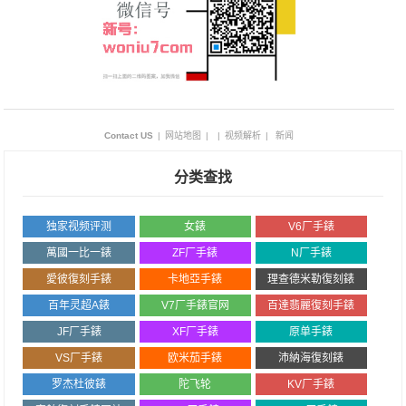
Contact US
|
网站地图
|
|
视频解析
|
新闻
分类查找
独家视频评测
女錶
V6厂手錶
萬國一比一錶
ZF厂手錶
N厂手錶
愛彼復刻手錶
卡地亞手錶
理查德米勒復刻錶
百年灵超A錶
V7厂手錶官网
百達翡麗復刻手錶
JF厂手錶
XF厂手錶
原单手錶
VS厂手錶
欧米茄手錶
沛納海復刻錶
罗杰杜彼錶
陀飞轮
KV厂手錶