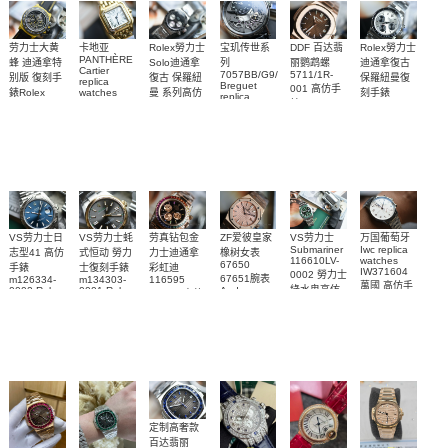
Rolex勞力士
劳力士大黄
卡地亚
宝玑传世系
DDF 百达翡
Rolex勞力士
PANTHÈRE
Solo迪通拿
蜂 迪通拿特
列
丽鹦鹉螺
迪通拿復古
Cartier
7057BB/G9/9W6
5711/1R-
復古 保羅紐
别版 復刻手
保羅紐曼復
replica
Breguet
001 高仿手
曼 系列高仿
錶Rolex
watches
刻手錶
replica
WJPN0016
錶 Patek
Bumblebee
Rolex Paul
復刻手錶
watches 寶
blaken
Philippe
Newman
卡地亞復刻
璣高仿手錶
Daytona
Nautilus
replica
手錶 腕表
Replica
replica
watch
腕表
Watch
watch
VS劳力士日
VS劳力士蚝
劳真钻包金
ZF爱彼皇家
VS劳力士
万国葡萄牙
Submariner
Iwc replica
志型41 高仿
式恒动 勞力
力士迪通拿
橡树女表
116610LV-
watches
67650
手錶
士復刻手錶
彩虹迪
IW371604
0002 勞力士
67651腕表
m126334-
m134303-
116595
萬國 高仿手
綠水鬼高仿
0002 Rolex
0001 Rolex
Audemars
RBOW 高仿
錶 腕表
Replica
Oyster
Piguet
手錶(绿水
手表腕錶
Perpetual
Replica
watch 腕表
鬼)Rolex
replica
Replica
watch 愛彼
Rolex watch
Green Dial
watch 腕表
高仿手錶
Rainbow
(Green
Submariner)
Replica
watch
定制高奢款
百达翡丽