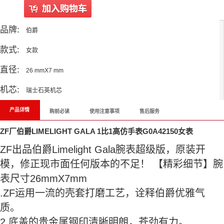
品牌:
伯爵
款式:
女款
直径:
26 mmX7 mm
机芯:
瑞士石英机芯
产品详情
购前必读
使用注意事项
售后服务
ZF厂伯爵LIMELIGHT GALA 1比1高仿手表G0A42150女表
ZF出品伯爵Limelight Gala腕表超级版，原装开
模，修正现市面任何版本的不足！ 【精彩细节】腕
表尺寸26mmX7mm
.ZF运用一流的壳套打磨工艺，诠释伯爵优雅气
质。
2.底盖的贵金属钢印清晰明朗，苍劲有力。