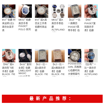
～质感爆炸
石
面4130迪通
表伯爵～全
表伯爵～全
表伯爵～全
拿
套
套
套
BV厂伯爵 时
MKS厂伯爵
BV厂超A高
MKS厂超A
【KZ厂一比
【R8厂
来运转1比1
高仿手表
仿女士手表
高仿手表伯
一高精仿
PIAGET复
PIAGET
高仿女装手
伯爵时来运
爵
PIAGET黑
刻高仿手
POLO 系列
ALTIPLANO
表
转
带手表】伯
表】伯爵
G0A41002，
系列
G0A45092
POSSESSION
BLACK -TIE
爵BLACK -
伯爵 时来运
是目前市面
时来运转～
Altiplano系
多个表盘可
运用全新表
腕表
G0A41003，
系列
G0A44051，
系列
TIE系列
G0A41001
G0A43094
G0A42107
G0A37115,G0A38
转新款女表
上最薄版本
表圈可转
列至臻超薄
选，镶钻无
壳设计，实
G0A32120，
腕表
腕表
腕表
陀飞轮腕表
G0A32121，
精致漂亮高
动，手工镶
系列
钻均有
现圆形与椭
G0A32058
贵
钻～
圆形的巧妙
腕表
平衡。
POSSESSION
【R8厂超A
【KG厂复刻
【KZ一比一
【KZ一比一
【台湾厂一
GIRL 风格随
高仿陀飞轮
女表】伯爵
超A高仿手
超A精高仿手
比一高仿手
心伯爵时尚
LIMELIGHT
手表】伯爵
表】伯爵
表】伯爵
表】伯爵
MAGIC
大使杨幂代
BLACK -TIE
BLACK -TIE
BLACK -TIE
ALTIPLANO
HOUR系列
系列
系列
系列
言款转动此
系列
运用全新表
99999
KZ小皇帝土
KZ小皇帝土
赠送叠戴多
真正做到原
G0A35099，
G0A37114,G0A39116
G0A33075
G0A33076
G0A42105
生的幸运女
腕表
G0A32099，
腕表
腕表
腕表
壳设计，实
豪专属腕表
豪专属腕表
表
彩
版一比一、
G0A35099，
现圆形与椭
POSSESSION
厚度只有7.8
G0A35096
腕表
圆形的巧妙
宝石手镯赠
真正的超薄
最新产品推荐：
平衡。
送一副更换
表带