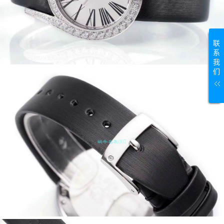
联
系
我
们