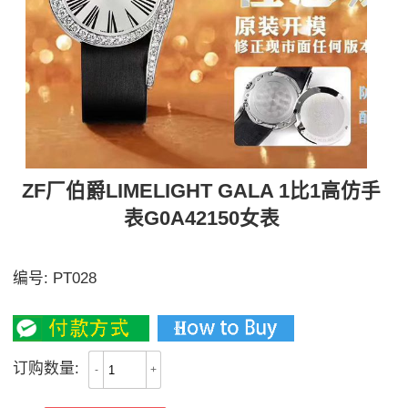
ZF厂伯爵LIMELIGHT GALA 1比1高仿手
表G0A42150女表
原装开模，修正现市面任何版本的不足
编号:
PT028
3100
订购数量:
-
+