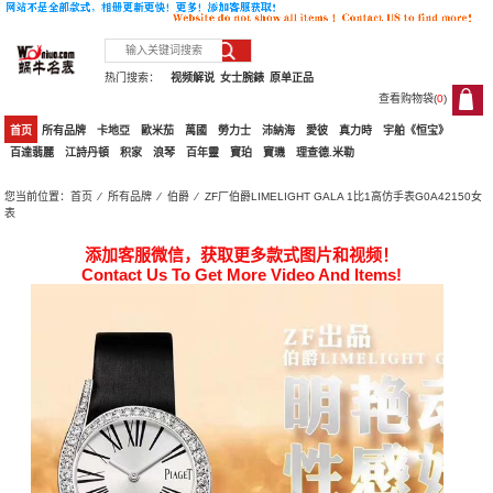
热门搜索：
视频解说
女士腕錶
原单正品
查看购物袋(
0
)
0
首页
所有品牌
卡地亞
歐米茄
萬國
勞力士
沛納海
愛彼
真力時
宇舶《恒宝》
百達翡麗
江詩丹頓
积家
浪琴
百年靈
寶珀
寶璣
理查德.米勒
您当前位置：
首页
⁄
所有品牌
⁄
伯爵
⁄ ZF厂伯爵LIMELIGHT GALA 1比1高仿手表G0A42150女
表
添加客服微信，获取更多款式图片和视频！
Contact Us To Get More Video And Items!