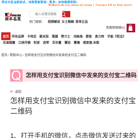
热门搜索：
视频解说
女士腕錶
原单正品
查看购物袋(
0
)
0
首页
所有品牌
卡地亞
歐米茄
萬國
勞力士
沛納海
愛彼
真力時
宇舶《恒宝》
百達翡麗
江詩丹頓
积家
浪琴
百年靈
寶珀
寶璣
理查德.米勒
首页
⁄
帮助中心
⁄ 怎样用支付宝识别微信中发来的支付宝二维码
怎样用支付宝识别微信中发来的支付宝二维码
⇐ 返回
怎样用支付宝识别微信中发来的支付宝
二维码
1、打开手机的微信，点击微信发送过来的