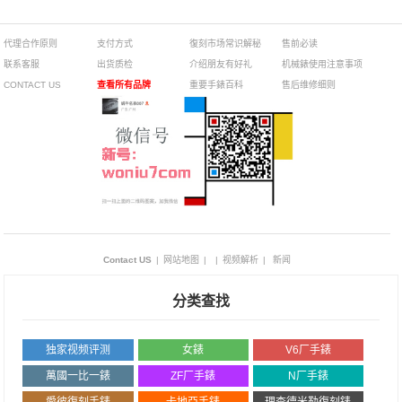
代理合作原则
支付方式
復刻市场常识解秘
售前必读
联系客服
出货质检
介绍朋友有好礼
机械錶使用注意事项
CONTACT US
查看所有品牌
重要手錶百科
售后维修细则
Contact US
|
网站地图
|
|
视频解析
|
新闻
分类查找
独家视频评测
女錶
V6厂手錶
萬國一比一錶
ZF厂手錶
N厂手錶