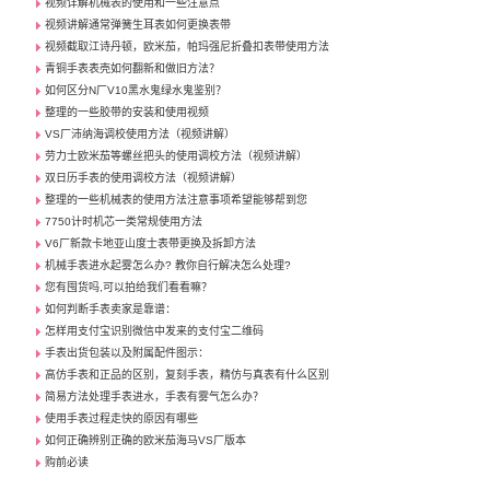
视频详解机械表的使用和一些注意点
视频讲解通常弹簧生耳表如何更换表带
视频截取江诗丹顿，欧米茄，帕玛强尼折叠扣表带使用方法
青铜手表表壳如何翻新和做旧方法？
如何区分N厂V10黑水鬼绿水鬼鉴别？
整理的一些胶带的安装和使用视频
VS厂沛纳海调校使用方法（视频讲解）
劳力士欧米茄等螺丝把头的使用调校方法（视频讲解）
双日历手表的使用调校方法（视频讲解）
整理的一些机械表的使用方法注意事项希望能够帮到您
7750计时机芯一类常规使用方法
V6厂新款卡地亚山度士表带更换及拆卸方法
机械手表进水起雾怎么办? 教你自行解决怎么处理?
您有囤货吗,可以拍给我们看看嘛？
如何判断手表卖家是靠谱：
怎样用支付宝识别微信中发来的支付宝二维码
手表出货包装以及附属配件图示：
高仿手表和正品的区别，复刻手表，精仿与真表有什么区别
简易方法处理手表进水，手表有雾气怎么办？
使用手表过程走快的原因有哪些
如何正确辨别正确的欧米茄海马VS厂版本
购前必读