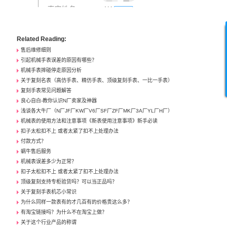
Related Reading:
售后维修细则
引起机械手表误差的原因有哪些？
机械手表摔碰停走原因分析
关于复刻名表（高仿手表、精仿手表、顶级复刻手表、一比一手表）
复刻手表常见问题解答
良心自白-教你认识N厂卖家及神器
浅谈各大牛厂（N厂JF厂KW厂V6厂SF厂ZF厂MK厂3A厂YL厂H厂）
机械表的使用方法和注意事项《新表使用注意事项》新手必读
扣子太松扣不上 或者太紧了扣不上处理办法
付款方式？
蜗牛售后服务
机械表误差多少为正常？
扣子太松扣不上 或者太紧了扣不上处理办法
顶级复刻支持专柜验货吗？可以当正品吗？
关于复刻手表机芯小常识
为什么同样一款表有的才几百有的价格贵这么多？
有淘宝链接吗？为什么不在淘宝上做？
关于这个行业产品的称谓