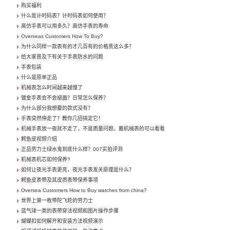
购买福利
什么是计时码表？计时码表如何使用？
高仿手表可以用多久？高仿手表的寿命
Overseas Customers How To Buy?
为什么同样一款表有的才几百有的价格贵这么多？
给大家普及下有关于手表防水的问题
手表包装
什么是原单正品
机械表怎么时间越来越慢了
镀金手表会不会褪面？日常怎么保养？
为什么部分我想要的款式没有？
手表突然停走了？教你几招搞定它！
机械手表放一夜就不走了，不是质量问题，戴机械表的可以看看
鳄鱼皮视频介绍
正品劳力士绿水鬼到底什么样？007实拍评测
机械表机芯如何保养?
如何让夜光手表更亮，夜光手表发关原理是什么？
鳄鱼皮表带及其皮质表带保养事项
Oversea Customers How to Buy watches from china?
世界上第一枚带陀飞轮的劳力士
蓝气球一类的表带穿法视频和图片操作步骤
蝴蝶扣如何解开和安装方法视频演示