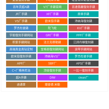
愛彼復刻手錶
卡地亞手錶
理查德米勒復刻錶
百年灵超A錶
V7厂手錶官网
百達翡麗復刻手錶
JF厂手錶
XF厂手錶
原单手錶
VS厂手錶
欧米茄手錶
沛納海復刻錶
罗杰杜彼錶
陀飞轮
KV厂手錶
宇舶復刻手錶网站
GR厂手錶
PPF厂手錶
积家手錶网站
法兰克穆勒錶
江詩丹頓復刻錶
高端真金真钻定制
宝格丽復刻錶网站
浪琴手錶网站
欧米茄復刻手錶
沛納海VS厂
罗杰杜彼手錶
APF厂
SBF厂
APS厂手錶
C+厂格林尼治
顶级復刻手錶
一比一復刻手錶
超A手錶
DIW
clean厂
迪通拿
理查德.米勒