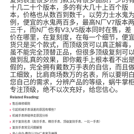
十几二十个版本，多的有大几十上百个版
本，价格也从数百到数千，以劳力士水鬼
例，便宜的水鬼两百多，最高N厂V7版本
三千，而N厂也有V3,V5版本同时在售，差
价在哪里，在复刻度，在每一个细节，便
货只是买个款式，而顶级货可以真正解毒
虽不能完全顶替正品，但很多顶级复刻可
做到乱真的效果，即你戴手上根本看不出
假的，完全拥有戴数万手表的自信，而且
工细致，比肩商场数万的名表，所以要明
您自己的需求，分辨产品的等级，蜗牛掌
专注顶级，绝不以次充好，给您信心。
Related Reading:
售后维修细则
引起机械手表误差的原因有哪些？
机械手表摔碰停走原因分析
关于复刻名表（高仿手表、精仿手表、顶级复刻手表、一比一手表）
复刻手表常见问题解答
良心自白-教你认识N厂卖家及神器