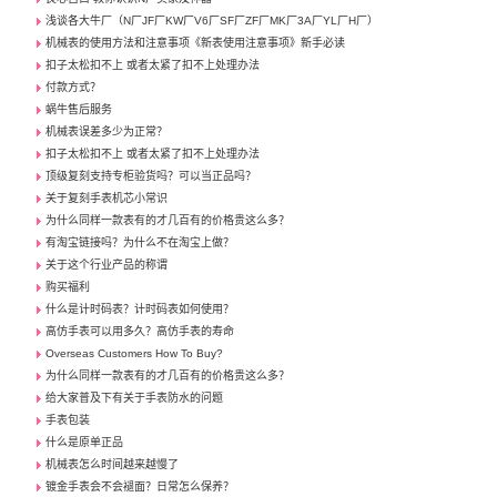
浅谈各大牛厂（N厂JF厂KW厂V6厂SF厂ZF厂MK厂3A厂YL厂H厂）
机械表的使用方法和注意事项《新表使用注意事项》新手必读
扣子太松扣不上 或者太紧了扣不上处理办法
付款方式？
蜗牛售后服务
机械表误差多少为正常？
扣子太松扣不上 或者太紧了扣不上处理办法
顶级复刻支持专柜验货吗？可以当正品吗？
关于复刻手表机芯小常识
为什么同样一款表有的才几百有的价格贵这么多？
有淘宝链接吗？为什么不在淘宝上做？
关于这个行业产品的称谓
购买福利
什么是计时码表？计时码表如何使用？
高仿手表可以用多久？高仿手表的寿命
Overseas Customers How To Buy?
为什么同样一款表有的才几百有的价格贵这么多？
给大家普及下有关于手表防水的问题
手表包装
什么是原单正品
机械表怎么时间越来越慢了
镀金手表会不会褪面？日常怎么保养？