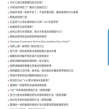
为什么部分我想要的款式没有？
手表突然停走了？教你几招搞定它！
机械手表放一夜就不走了，不是质量问题，戴机械表的可以看看
鳄鱼皮视频介绍
正品劳力士绿水鬼到底什么样？007实拍评测
机械表机芯如何保养?
如何让夜光手表更亮，夜光手表发关原理是什么？
鳄鱼皮表带及其皮质表带保养事项
Oversea Customers How to Buy watches from china?
世界上第一枚带陀飞轮的劳力士
蓝气球一类的表带穿法视频和图片操作步骤
蝴蝶扣如何解开和安装方法视频演示
视频详解机械表的使用和一些注意点
视频讲解通常弹簧生耳表如何更换表带
视频截取江诗丹顿，欧米茄，帕玛强尼折叠扣表带使用方法
青铜手表表壳如何翻新和做旧方法？
如何区分N厂V10黑水鬼绿水鬼鉴别？
整理的一些胶带的安装和使用视频
VS厂沛纳海调校使用方法（视频讲解）
劳力士欧米茄等螺丝把头的使用调校方法（视频讲解）
双日历手表的使用调校方法（视频讲解）
整理的一些机械表的使用方法注意事项希望能够帮到您