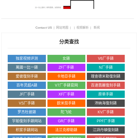
Contact US
|
网站地图
|
|
视频解析
|
新闻
分类查找
独家视频评测
女錶
V6厂手錶
萬國一比一錶
ZF厂手錶
N厂手錶
愛彼復刻手錶
卡地亞手錶
理查德米勒復刻錶
百年灵超A錶
V7厂手錶官网
百達翡麗復刻手錶
JF厂手錶
XF厂手錶
原单手錶
VS厂手錶
欧米茄手錶
沛納海復刻錶
罗杰杜彼錶
陀飞轮
KV厂手錶
宇舶復刻手錶网站
GR厂手錶
PPF厂手錶
积家手錶网站
法兰克穆勒錶
江詩丹頓復刻錶