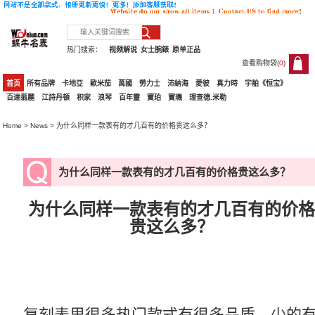
热门搜索：
视频解说
女士腕錶
原单正品
查看购物袋(
0
)
0
首页
所有品牌
卡地亞
歐米茄
萬國
勞力士
沛納海
愛彼
真力時
宇舶《恒宝》
百達翡麗
江詩丹頓
积家
浪琴
百年靈
寶珀
寶璣
理查德.米勒
Home
>
News
> 为什么同样一款表有的才几百有的价格贵这么多？
为什么同样一款表有的才几百有的价格贵这么多？
为什么同样一款表有的才几百有的价格
贵这么多？
复刻表里很多热门款式有很多品质，少的