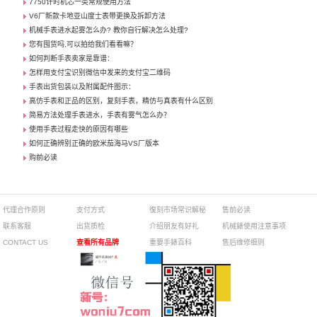
7750计时机芯一类常规使用方法
V6厂新款卡地亚山度士表带更换及拆卸方法
机械手表进水起雾怎么办? 教你自行解决怎么处理?
您有囤货吗,可以拍给我们看看嘛？
如何判断手表卖家是靠谱：
怎样用支付宝识别微信中发来的支付宝二维码
手表出货包装以及附属配件图示：
高仿手表和正品的区别，复刻手表，精仿与真表有什么区别
简易方法处理手表进水，手表有雾气怎么办？
使用手表过程走快的原因有哪些
如何正确辨别正确的欧米茄海马VS厂版本
购前必读
代理合作原则
支付方式
復刻市场常识解秘
售前必读
联系客服
出货质检
介绍朋友有好礼
机械錶使用注意事项
CONTACT US
查看所有品牌
重要手錶百科
售后维修细则