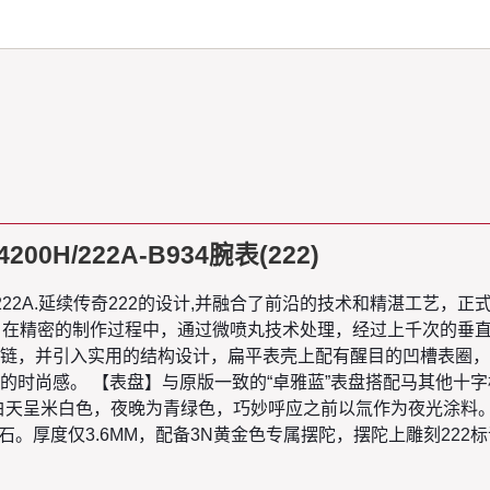
/222A-B934腕表(222)
H/222A.延续传奇222的设计,并融合了前沿的技术和精湛工艺，
效果，在精密的制作过程中，通过微喷丸技术处理，经过上千次的
链，并引入实用的结构设计，扁平表壳上配有醒目的凹槽表圈，
的时尚感。 【表盘】与原版一致的“卓雅蓝”表盘搭配马其他十
光涂层，白天呈米白色，夜晚为青绿色，巧妙呼应之前以氚作为夜光涂
颗宝石。厚度仅3.6MM，配备3N黄金色专属摆陀，摆陀上雕刻2