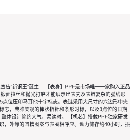
正式宣告“新钢王”诞生！ 【表身】PPF是市场唯一一家购入正品
垂直锻面拉丝和抛光打磨才能展示出表壳及表链复杂的弧线形
5点位压印马耳他十字标志。表链采用大尺寸的六边形中央
字标志，典雅美观的棒状指针和条形时标，以及3点位的日期
料。整体设计简约大气，易读时。 【机芯】搭载PPF独家研发
22标识，外缘的凹槽图案与表圈相呼应。动力储存约40小时，振