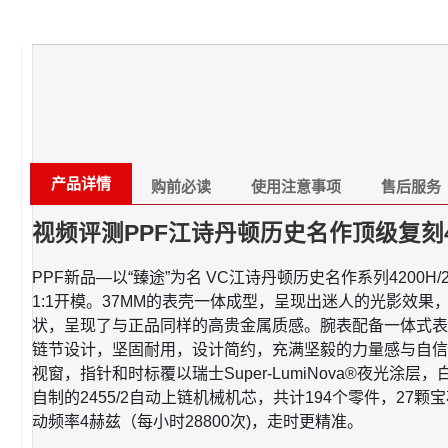
产品详情
购前必读
使用注意事项
售后服务
视频评测PPF江诗丹顿历史名作顶级复刻4200H
PPF新品—以“臻途”为名 VC江诗丹顿历史名作系列4200
1:1开模。37MM的表壳一体成型，呈现出迷人的光影
状，呈现了与正品同样的高贵金属质感。腕表配备一体式表
链节设计，坚固耐用，设计简约，充满坚毅的力量感与自信
视窗，指针和时标覆以瑞士Super-LumiNova®夜
自制的2455/2自动上链机械机芯，共计194个零件，27
动频率4赫兹（每小时28800次)，走时更精准。