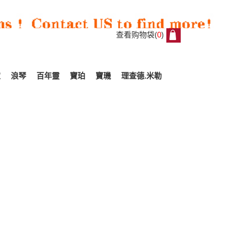
查看购物袋(
0
)
0
家
浪琴
百年靈
寶珀
寶璣
理查德.米勒