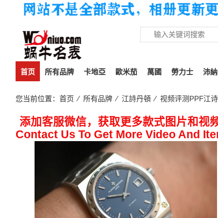
首页
所有品牌
卡地亞
歐米茄
萬國
勞力士
沛納
您当前位置：
首页
⁄
所有品牌
⁄
江詩丹頓
⁄ 视频评测PPF江诗丹
添加客服微信，获取更多款式图片和视
Contact Us To Get More Video And It