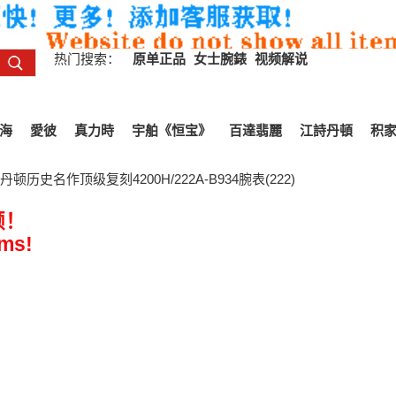
热门搜索：
原单正品
女士腕錶
视频解说
海
愛彼
真力時
宇舶《恒宝》
百達翡麗
江詩丹頓
积
顿历史名作顶级复刻4200H/222A-B934腕表(222)
频！
ems!