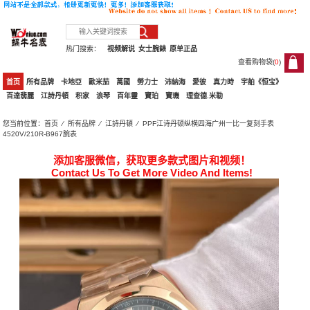
热门搜索：
视频解说
女士腕錶
原单正品
查看购物袋(
0
)
0
首页
所有品牌
卡地亞
歐米茄
萬國
勞力士
沛納海
愛彼
真力時
宇舶《恒宝》
百達翡麗
江詩丹頓
积家
浪琴
百年靈
寶珀
寶璣
理查德.米勒
您当前位置：
首页
⁄
所有品牌
⁄
江詩丹頓
⁄ PPF江诗丹顿纵横四海广州一比一复刻手表
4520V/210R-B967腕表
添加客服微信，获取更多款式图片和视频！
Contact Us To Get More Video And Items!