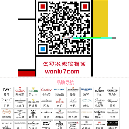
品牌导航
萬國
欧米茄
勞力士
卡地亞
沛納海
愛彼
浪琴
宇舶
真力时
（恒
伯爵
江詩丹
百達翡
积家
帝舵
宝玑
朗格
格拉苏
蕭邦
宝）
頓
麗
蒂
帕玛强
百年灵
香奈儿
寶珀
泰格豪
理查德.
雅典
柏莱士
芝柏
尼
雅
米勒
宝格丽
名士
尚维沙
万宝龙
玉宝
Seven
雅克德
法兰克
格林汉