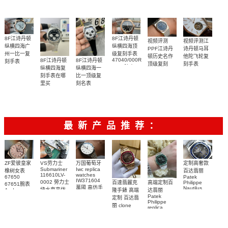
刻手表腕表
8F江诗丹顿
8F江诗丹顿
视频评测江
视频评测
纵横四海广
纵横四海顶
诗丹顿马耳
PPF江诗丹
州一比一复
级复刻手表
他陀飞轮复
顿历史名作
47040/000R-
8F江诗丹顿
8F江诗丹顿
刻手表
刻手表
顶级复刻
9666腕表
5500V/000R-
纵横四海复
纵横四海一
30130/000R-
4200H/222A-
B074腕表
刻手表在哪
比一顶级复
9754腕表
B934腕表
里买
刻名表
(222)
5520V/210A-
5520V/210A-
B481腕表
B686腕表
最新产品推荐：
ZF爱彼皇家
VS劳力士
万国葡萄牙
定制高奢款
Submariner
Iwc replica
橡树女表
百达翡丽
116610LV-
watches
67650
Patek
IW371604
0002 勞力士
百達翡麗克
高端定制百
Philippe
67651腕表
萬國 高仿手
Nautilus
綠水鬼高仿
隆手錶 高端
达翡丽
Audemars
replica
錶 腕表
Piguet
Patek
手錶(绿水
定制 百达翡
watch
Replica
Philippe
鬼)Rolex
5711/111P-
丽 clone
replica
watch 愛彼
Green Dial
Patek
001 百達翡
watches
高仿手錶
(Green
Philippe
5711/113P-
麗高仿手錶
Submariner)
replica
001腕表百
腕表
Replica