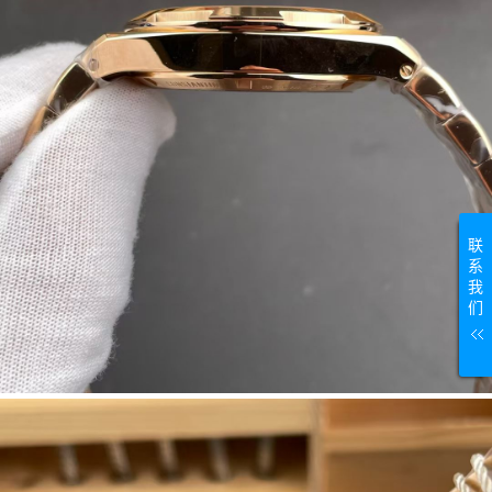
联
系
我
们