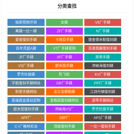
分类查找
独家视频评测
女錶
V6厂手錶
萬國一比一錶
ZF厂手錶
N厂手錶
愛彼復刻手錶
卡地亞手錶
理查德米勒復刻錶
百年灵超A錶
V7厂手錶官网
百達翡麗復刻手錶
JF厂手錶
XF厂手錶
原单手錶
VS厂手錶
欧米茄手錶
沛納海復刻錶
罗杰杜彼錶
陀飞轮
KV厂手錶
宇舶復刻手錶网站
GR厂手錶
PPF厂手錶
积家手錶网站
法兰克穆勒錶
江詩丹頓復刻錶
高端真金真钻定制
宝格丽復刻錶网站
浪琴手錶网站
欧米茄復刻手錶
沛納海VS厂
罗杰杜彼手錶
APF厂
SBF厂
APS厂手錶
C+厂格林尼治
顶级復刻手錶
一比一復刻手錶