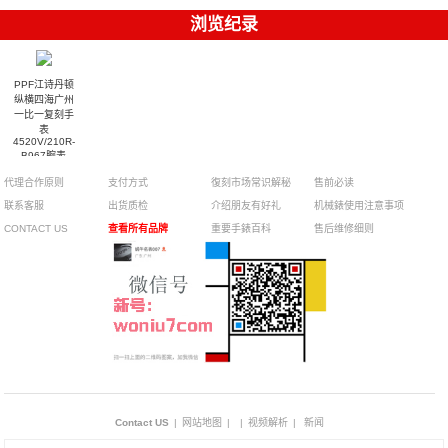
浏览纪录
PPF江诗丹顿
纵横四海广州
一比一复刻手
表
4520V/210R-
B967腕表
代理合作原则
支付方式
復刻市场常识解秘
售前必读
联系客服
出货质检
介绍朋友有好礼
机械錶使用注意事项
CONTACT US
查看所有品牌
重要手錶百科
售后维修细则
Contact US
|
网站地图
|
|
视频解析
|
新闻