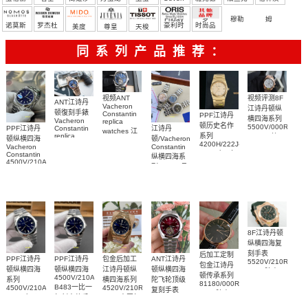
Friday
罗
穆勒
姆
诺莫斯
罗杰杜
豪利时
时尚品
美度
尊皇
天梭
彼
牌/原单
同系列产品推荐：
视频评测8F
视频ANT
ANT江诗丹
Vacheron
江诗丹顿纵
顿復刻手錶
Constantin
PPF江诗丹
横四海系列
Vacheron
replica
顿历史名作
5500V/000R-
PPF江诗丹
江诗丹
Constantin
watches 江
系列
replica
B074一比一
顿纵横四海
顿/Vacheron
诗丹顿复刻
4200H/222J-
watches 陀
复刻手表网
Vacheron
Constantin
手表
B935广州复
Constantin
飞轮
纵横四海系
站腕表
6000V/110A-
4500V/210A-
刻手表网站
6000V/210R-
列 1205V及
B544腕表
B128
B733腕表
Replica
1225V 真钻
watch 高仿
女士手表
手錶表
8F江诗丹顿
纵横四海复
刻手表
后加工定制
PPF江诗丹
PPF江诗丹
包金后加工
ANT江诗丹
5520V/210R-
包金江诗丹
顿纵横四海
顿纵横四海
江诗丹顿纵
顿纵横四海
B966腕表
顿传承系列
4500V/210A-
系列
横四海系列
陀飞轮顶级
81180/000R-
B483一比一
4500V/210A-
4520V/210R-
复刻手表
9162腕表
B128广州一
复刻高仿手
B705中国复
6000V/210T-
比一高仿复
表腕表
刻手表
H179腕表