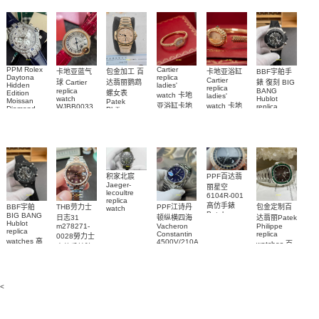
watches
達翡麗復刻
watch
5723/112R-
001腕表
手錶
PPM Rolex
Cartier
包金加工 百
卡地亚蓝气
BBF宇舶手
卡地亚浴缸
Daytona
replica
Cartier
达翡丽鹦鹉
球 Cartier
錶 復刻 BIG
Hidden
ladies'
replica
replica
BANG
螺女表
Edition
watch 卡地
ladies'
watch
Hublot
Moissan
Patek
亚浴缸卡地
watch 卡地
WJBB0033
replica
Diamond
Philippe
watch
Replica
卡地亞藍氣
亞 復刻手錶
亞高仿手錶
replica
441.NM.1171.RX
Watch
watch
WJBA0067
WGBA0070
球高仿手錶
腕表
7118/1R-
腕表
腕表
腕表
010腕表
PPF百达翡
积家北宸
Jaeger-
丽星空
lecoultre
6104R-001
replica
高仿手錶
BBF宇舶
THB劳力士
PPF江诗丹
包金定制百
watch
Patek
BIG BANG
Q9078640
日志31
顿纵横四海
达翡丽Patek
Philippe
Hublot
積家高仿手
m278271-
Vacheron
Philippe
replica
replica
Constantin
replica
0028勞力士
錶腕表
watches 腕
watches 高
4500V/210A-
watches 百
高仿手錶腕
B128
表
仿手錶
達翡麗高仿
表
Replica
441.CI.1171.RX
手錶
watch 高仿
腕表
5711/113P-
手錶表
001腕表
<