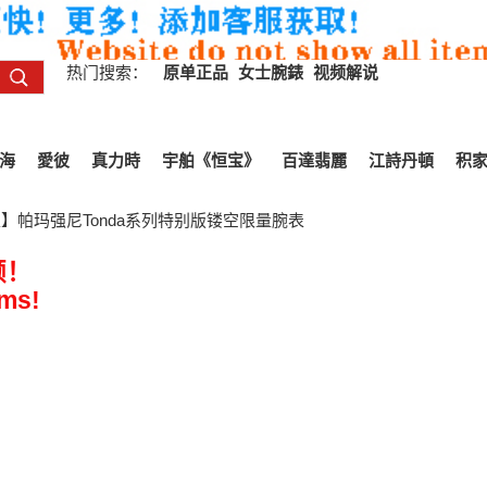
热门搜索：
原单正品
女士腕錶
视频解说
海
愛彼
真力時
宇舶《恒宝》
百達翡麗
江詩丹頓
积
】帕玛强尼Tonda系列特别版镂空限量腕表
频！
ems!