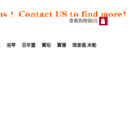
查看购物袋(
0
)
0
家
浪琴
百年靈
寶珀
寶璣
理查德.米勒