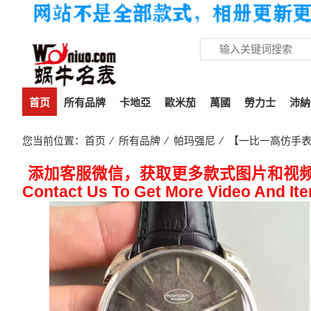
首页
所有品牌
卡地亞
歐米茄
萬國
勞力士
沛納
您当前位置：
首页
⁄
所有品牌
⁄
帕玛强尼
⁄ 【一比一高仿手表
添加客服微信，获取更多款式图片和视
Contact Us To Get More Video And It