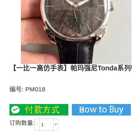
【一比一高仿手表】帕玛强尼Tonda系
特别版镂空限量腕表
编号:
PM018
2700
订购数量:
-
+