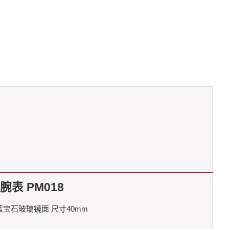
表 PM018
 蓝宝石玻璃镜面 尺寸40mm