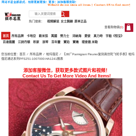
热门搜索：
视频解说
女士腕錶
原单正品
查看购物袋(
0
)
0
首页
所有品牌
卡地亞
歐米茄
萬國
勞力士
沛納海
愛彼
真力時
宇舶《恒宝》
百達翡麗
江詩丹頓
积家
浪琴
百年靈
寶珀
寶璣
理查德.米勒
您当前位置：
首页
⁄
所有品牌
⁄
帕玛强尼
⁄ 【JB厂Parmigiani Fleurier复刻高仿陀飞轮手表】帕玛
强尼通达系列PFS251-1007000-HA1241腕表
添加客服微信，获取更多款式图片和视频！
Contact Us To Get More Video And Items!