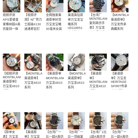
视频评测
【视频评
全网独家渠
渠道真钻原
【台湾厂
【MONTBLANC
MONTBLANC
APS爱彼皇
测】N厂劳力
道原单好货
单万宝龙宝
渠道原单】
复刻高仿手
家橡树超A高
士超级4130
万宝龙宝曦
曦系列
万宝龙传承
表】万宝龙
U0118651
仿复刻一体
迪通拿钻钉
30毫米女装
典藏系列
女士腕表
时光行者系
m116508-
机
真钻
U0111581腕
天然橡胶表
独家视频评
全网独家，
真钻渠道女
李达康书记
0006、
列李达康书
15500ST.OO.1220ST.04
U0118773
表
m116503-
橡胶表带
带白面很美
测N厂新品钻
腕表
瑞士原装进
装
记同款
同款腕表限
0008腕表
U0103094
～质感爆炸
面4130迪通
口eta2671雕
量发行！
腕表
拿
花机芯，
【视频评测
【MONTBLANC
【渠道原单
【MONTBLANC
【渠道原
【渠道原
MONTBLANC
渠道原单】
MONTBLANC】
渠道原单】
单】
单】万宝龙
渠道原单】
MONTBLANC
HERITAGE
万宝龙4810
万宝龙4810
万宝龙4810
万宝龙4810
万宝龙4810
SPIRIT传承
系列
系列
系列
系列
系列
典藏系列
U0114856，
U0115937、
U0114854、
【视频评
配专柜原
配专柜原
渠道原单，
U0115122
U0114852，
U0111580腕
U0115936
U0114853
U0102376，
腕表
U0114841
测】
腕表
盒！送礼体
腕表
盒！送礼体
表
超薄经典三
U0114855
腕表
腕表
面！
面！
针，简单大
气
【原单女
【渠道原
【台湾厂一
【台湾厂一
【台湾厂1比
【台湾厂一
表】万宝龙
单】万宝龙
比一超A高仿
比一顶级复
1超A高仿手
比一超A高仿