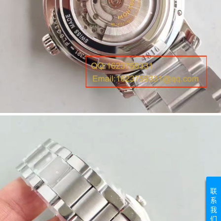
联
系
我
们