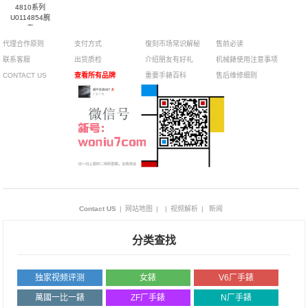
4810系列
U0114854腕
表
代理合作原则
支付方式
復刻市场常识解秘
售前必读
联系客服
出货质检
介绍朋友有好礼
机械錶使用注意事项
CONTACT US
查看所有品牌
重要手錶百科
售后维修细则
Contact US
|
网站地图
|
|
视频解析
|
新闻
分类查找
独家视频评测
女錶
V6厂手錶
萬國一比一錶
ZF厂手錶
N厂手錶