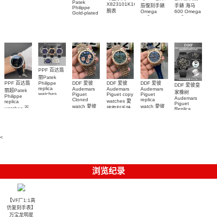
watch
Patek
watches
X823101K1C1S1
茄復刻手錶
手錶 海马
Richard
Philippe
26579CB.OO.1225CB.01
腕表
Mille RM 27-
Omega
600 Omega
Gold-plated
腕表
replica
replica
real
05腕表
watches
watches
diamonds
217.30.42.21.01.001
217.30.42.21.01.
Replica
watch
腕表
腕表
5268/461G-
001包金真
钻 腕表
PPF 百达翡
丽Patek
Philippe
PPF 百达翡
DDF 爱彼
DDF 爱彼
DDF 爱彼
DDF 爱彼皇
replica
Audemars
Audemars
Audemars
丽超Patek
家橡树
watches
Piguet
Piguet copy
Piguet
Philippe
Audemars
6102R-001
Cloned
replica
watches 愛
replica
Piguet
百達翡麗高
watch 愛彼
watch 愛彼
watches 百
彼復刻手錶
Replica
仿手錶 腕表
高仿手錶
高仿手錶
watch
26240OR.OO.1320OR.08
99999
達翡麗復刻
99999
26240CE.OO.122
26239OR.OO.1220OR.01
26240OR.OO.D315CR.02
腕表
手錶
26240CE.OO.122
腕表
腕表
6104G-001
腕表
腕表
<
浏览纪录
【VF厂1:1高
仿复刻手表】
万宝龙明星