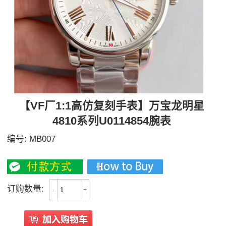
【VF厂1:1高仿复刻手表】万宝龙明星
4810系列U0114854腕表
编号:
MB007
3000
订购数量:
-
+