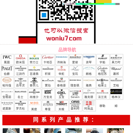
品牌导航
萬國
欧米茄
勞力士
卡地亞
沛納海
愛彼
浪琴
宇舶
真力时
（恒
伯爵
江詩丹
百達翡
积家
帝舵
宝玑
朗格
格拉苏
蕭邦
宝）
頓
麗
蒂
帕玛强
百年灵
香奈儿
寶珀
泰格豪
理查德.
雅典
柏莱士
芝柏
尼
雅
米勒
宝格丽
名士
尚维沙
万宝龙
玉宝
Seven
雅克德
法兰克
格林汉
Friday
罗
穆勒
姆
诺莫斯
罗杰杜
豪利时
时尚品
美度
尊皇
天梭
彼
牌/原单
同系列产品推荐：