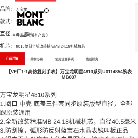
品牌:
万宝龙
款式:
男款
直径:
40.5 毫米
查看该品牌所有产品 〉
机芯:
9015复刻全新改装精准MB 24.18机械机芯
产品详情
购前必读
使用注意事项
售后服务
【VF厂1:1高仿复刻手表】万宝龙明星4810系列U0114854腕表
MB007
万宝龙明星4810系列
1.圈口 中壳 底盖三件套同步原装版型直径，全部
跟原装通用
2.全新改装精准MB 24.18机械机芯，直径40.5毫米
3.防刮擦，弧形防反射蓝宝石水晶表镜叫板正品