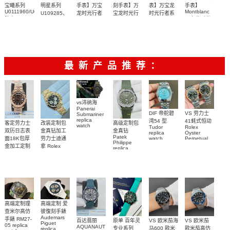
宝曦系列
明星系列
手表】万宝
刻手表】万
表】万宝龙
手表】
U0111960/U0111961
Montblanc
U109285、
龙时光行者
宝龙时光行
时光行者系
腕表
万宝龙时光
U0106465，
系列
者系列
列
原单女装
三面可选
行者系列
U0106464
U0101548
U036972腕
09671腕表
腕表
腕表
09668腕表
表
最新产品推荐：
vs沛纳海
Panerai
DIF 帝舵碧
VS 劳力士
Submariner
replica
湾54 型
41蚝式恒动
客定劳力士
改装定制包
高级定制包
watch
Tudor
Rolex
双历日志表
金真钻加工
金真钻
PAM01698
replica
Oyster
Patek
沛納海高仿
面18K包厚
劳力士迪通
watch
Perpetual
Philippe
M79000-
replica
手錶
金加工定制
拿 Rolex
replica
watch
0001 高仿手
PAM1698
Daytona
勞力士包金
watch百达翡
m134303-
replica
錶腕表
腕表
復刻手錶
0001高仿手
丽
watch
Rolex
custom gold
AQUANAUT
錶腕表
replica
and
5267/200A-
watch
diamonds
011復刻手錶
m126508-
腕表
0003腕表
高端定制理
高端定制 爱
查米尔高仿
彼復刻手錶
Audemars
手錶 RM27-
百达翡丽
原单 百年灵
VS 欧米茄海
VS 欧米茄
Piguet
05 replica
AQUANAUT
专业系列
马600 歐米
歐米茄高仿
replica