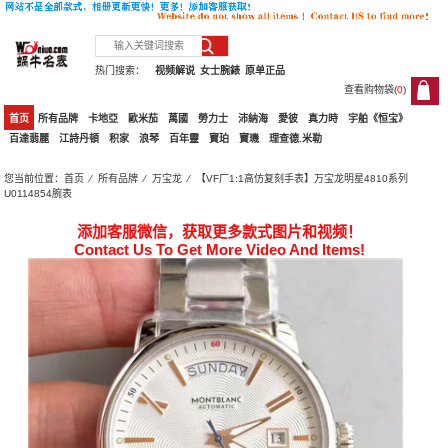
热门搜索：
视频解说
女士腕錶
原单正品
查看购物袋(
0
)
0
首页
所有品牌
卡地亞
歐米茄
萬國
勞力士
沛納海
愛彼
真力時
宇舶《恒宝》
百達翡麗
江詩丹頓
积家
浪琴
百年靈
寶珀
寶璣
理查德.米勒
您当前位置：
首页
⁄
所有品牌
⁄
万宝龙
⁄ 【VF厂1:1高仿复刻手表】万宝龙明星4810系列
U0114854腕表
添加客服微信，获取更多款式图片和视频！
Contact Us To Get More Video And Items!