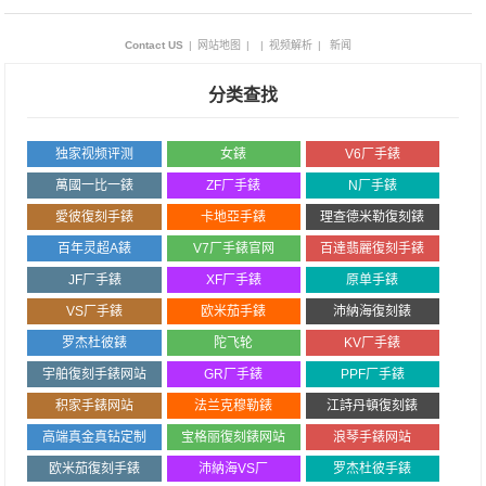
Contact US
|
网站地图
|
|
视频解析
|
新闻
分类查找
独家视频评测
女錶
V6厂手錶
萬國一比一錶
ZF厂手錶
N厂手錶
愛彼復刻手錶
卡地亞手錶
理查德米勒復刻錶
百年灵超A錶
V7厂手錶官网
百達翡麗復刻手錶
JF厂手錶
XF厂手錶
原单手錶
VS厂手錶
欧米茄手錶
沛納海復刻錶
罗杰杜彼錶
陀飞轮
KV厂手錶
宇舶復刻手錶网站
GR厂手錶
PPF厂手錶
积家手錶网站
法兰克穆勒錶
江詩丹頓復刻錶
高端真金真钻定制
宝格丽復刻錶网站
浪琴手錶网站
欧米茄復刻手錶
沛納海VS厂
罗杰杜彼手錶