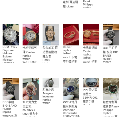
replica
錶 腕表
Piguet
Patek
手錶(绿水
定制 百达翡
watch
Replica
Philippe
鬼)Rolex
5711/111P-
丽 clone
replica
watch 愛彼
Green Dial
Patek
001 百達翡
watches
高仿手錶
(Green
Philippe
5711/113P-
麗高仿手錶
Submariner)
replica
001腕表百
腕表
Replica
watches
達翡麗復刻
watch
5723/112R-
001腕表
手錶
PPM Rolex
Cartier
包金加工 百
卡地亚蓝气
BBF宇舶手
卡地亚浴缸
Daytona
replica
Cartier
达翡丽鹦鹉
球 Cartier
錶 復刻 BIG
Hidden
ladies'
replica
replica
BANG
螺女表
Edition
watch 卡地
ladies'
watch
Hublot
Moissan
Patek
亚浴缸卡地
watch 卡地
WJBB0033
replica
Diamond
Philippe
watch
Replica
卡地亞藍氣
亞 復刻手錶
亞高仿手錶
replica
441.NM.1171.RX
Watch
watch
WJBA0067
WGBA0070
球高仿手錶
腕表
7118/1R-
腕表
腕表
腕表
010腕表
PPF百达翡
积家北宸
Jaeger-
丽星空
lecoultre
6104R-001
replica
高仿手錶
BBF宇舶
THB劳力士
PPF江诗丹
包金定制百
watch
Patek
BIG BANG
Q9078640
日志31
顿纵横四海
达翡丽Patek
Philippe
Hublot
積家高仿手
m278271-
Vacheron
Philippe
replica
replica
Constantin
replica
0028勞力士
錶腕表
watches 腕
watches 高
4500V/210A-
watches 百
高仿手錶腕
B128
表
仿手錶
達翡麗高仿
表
Replica
441.CI.1171.RX
手錶
watch 高仿
腕表