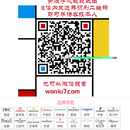
品牌导航
萬國
欧米茄
勞力士
卡地亞
沛納海
愛彼
浪琴
宇舶
真力时
（恒
伯爵
江詩丹
百達翡
积家
帝舵
宝玑
朗格
格拉苏
蕭邦