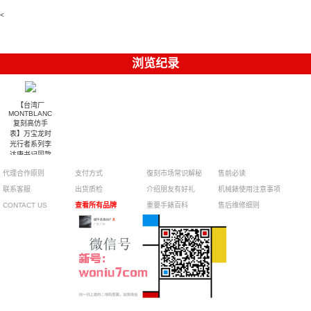
5711/113P-
手錶表
001腕表
<
浏览纪录
【台湾厂
MONTBLANC
复刻高仿手
表】万宝龙时
光行者系列李
达康书记同款
U0103094腕
代理合作原则
支付方式
復刻市场常识解秘
售前必读
表
联系客服
出货质检
介绍朋友有好礼
机械錶使用注意事项
CONTACT US
查看所有品牌
重要手錶百科
售后维修细则