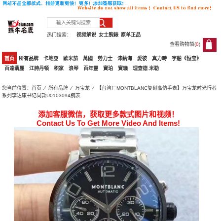
热门搜索：
视频解说
女士腕錶
原单正品
查看购物袋(
0
)
0
首页
所有品牌
卡地亞
歐米茄
萬國
勞力士
沛納海
愛彼
真力時
宇舶《恒宝》
百達翡麗
江詩丹頓
积家
浪琴
百年靈
寶珀
寶璣
理查德.米勒
您当前位置：
首页
⁄
所有品牌
⁄
万宝龙
⁄ 【台湾厂MONTBLANC复刻高仿手表】万宝龙时光行者
系列李达康书记同款U0103094腕表
添加客服微信，获取更多款式图片和视频！
Contact Us To Get More Video And Items!