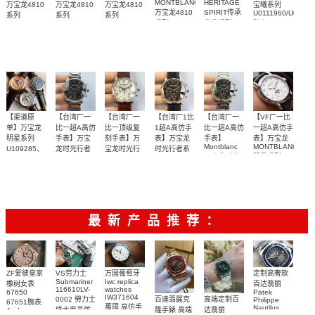
MONTBLANC
HERITAGE
万宝龙4810
万宝龙4810
万宝龙4810
宝曦系列
万宝龙4810
SPIRIT传承
U0111960/U01119
系列
系列
系列
系列
典藏系列
腕表
U0114856，
U0115937、
U0114854、
配专柜原
配专柜原
渠道原单，
原单女装
U0115122
U0111580腕
U0115936
U0114853
U0102376，
腕表
腕表
盒！送礼体
腕表
盒！送礼体
表
超薄经典三
U0114855
腕表
面！
面！
针，简单大
气
【渠道原
【台湾厂一
【台湾厂一
【台湾厂1比
【台湾厂一
【VF厂一比
单】万宝龙
比一超A高仿
比一顶级复
1超A高仿手
比一超A高仿
一超A高仿手
明星系列
手表】万宝
刻手表】万
表】万宝龙
手表】
表】万宝龙
Montblanc
MONTBLANC
U109285、
龙时光行者
宝龙时光行
时光行者系
万宝龙时光
明星系列
U0106465，
系列
者系列
列
三面可选
【独家视频
U0116508
行者系列
U0106464
U0101548
U036972腕
09671腕表
腕表
腕表
腕表
09668腕表
评测】银
表
壳、金壳多
面可选
最新产品推荐：
ZF爱彼皇家
VS劳力士
万国葡萄牙
定制高奢款
Submariner
Iwc replica
橡树女表
百达翡丽
116610LV-
watches
67650
Patek
IW371604
0002 勞力士
百達翡麗克
高端定制百
Philippe
67651腕表
萬國 高仿手
Nautilus
綠水鬼高仿
隆手錶 高端
达翡丽
Audemars