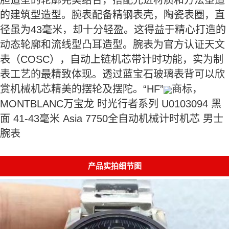
胆造型的轮廓完美结合，搭配先进材质和方法塑造
的建筑型造型。腕表配备精钢表壳，陶瓷表圈，直
径虽为43毫米，却十分轻盈。这得益于精心打造的
动态轮廓和流线型凸耳造型。腕表为官方认证天文
表（COSC），自动上链机芯带计时功能，实为制
表工艺的最精致体现。透过蓝宝石玻璃表背可以欣
赏机械机芯精美的摆轮及摆陀。“HF”
商标，
MONTBLANC万宝龙 时光行者系列 U0103094 黑
面 41-43毫米 Asia 7750全自动机械计时机芯 男士
腕表
产品实拍细节图