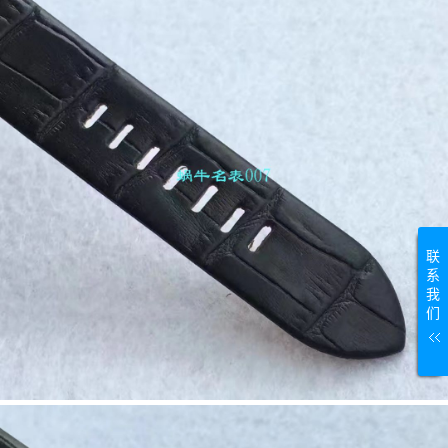
联
系
我
们