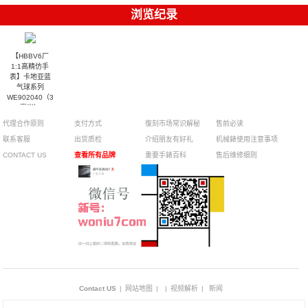
浏览纪录
【HBBV6厂
1:1高精仿手
表】卡地亚蓝
气球系列
WE902040（33
毫米）
WE902028（36
代理合作原则
支付方式
復刻市场常识解秘
售前必读
毫米）女士钻
钉机械腕表
联系客服
出货质检
介绍朋友有好礼
机械錶使用注意事项
CONTACT US
查看所有品牌
重要手錶百科
售后维修细则
Contact US
|
网站地图
|
|
视频解析
|
新闻