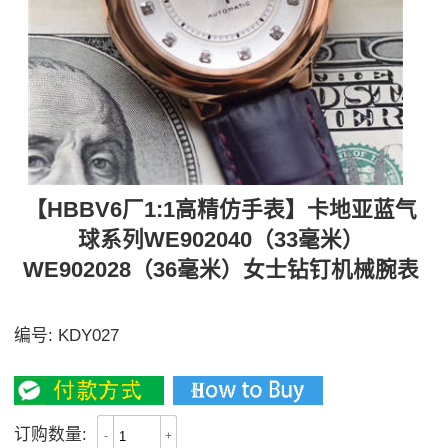
【HBBV6厂1:1高精仿手表】卡地亚蓝气
球系列WE902040（33毫米）
WE902028（36毫米）女士钻钉机械腕表
【独家视频讲解、实力取胜】
编号:
KDY027
2300
订购数量:
-
+