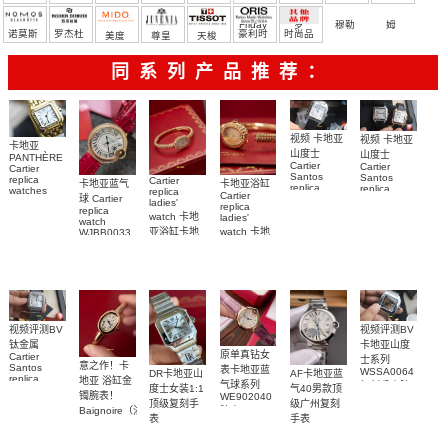
Friday
罗
穆勒
姆
诺莫斯
罗杰杜
豪利时
时尚品
美度
尊皇
天梭
彼
牌/原单
同系列产品推荐：
视频 卡地亚
视频 卡地亚
卡地亚
山度士
山度士
PANTHÈRE
Cartier
Cartier
Cartier
Santos
Santos
replica
Cartier
卡地亚蓝气
卡地亚浴缸
replica
replica
watches
replica
Cartier
球 Cartier
watch
watch 克隆
WJPN0016
ladies'
replica
replica
WGSA0021，
卡地亞復刻
手錶
watch 卡地
ladies'
watch
WSSA0040
WSSA0040
手錶 腕表
亚浴缸卡地
watch 卡地
WJBB0033
女表
腕表
卡地亞藍氣
亞 復刻手錶
亞高仿手錶
WJBA0067
WGBA0070
球高仿手錶
腕表
腕表
腕表
视频评测BV
视频评测BV
卡地亚山度
钛金属
原单真钻女
Cartier
士系列
意之作！卡
Santos
表卡地亚蓝
WSSA0064
DR卡地亚山
AF卡地亚蓝
replica
地亚 浴缸金
气球系列
复刻手表腕
度士女装1:1
气40男款顶
watch卡地亚
镯腕表！
WE902040
表
顶级复刻手
级广州复刻
山度士复刻
Baignoire（浴
腕表
表
手表
手表
缸）顶级复
WSSA0082
WSBB0040
WSSA0089
刻女士手表
腕表
腕表