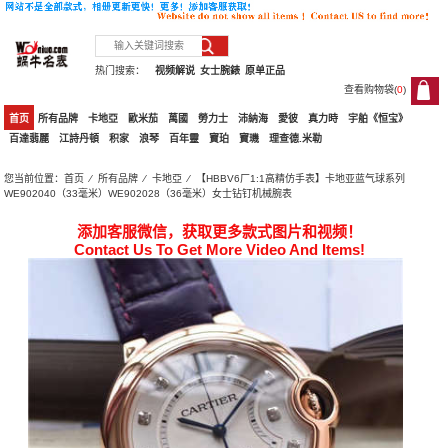
热门搜索：
视频解说
女士腕錶
原单正品
查看购物袋(
0
)
0
首页
所有品牌
卡地亞
歐米茄
萬國
勞力士
沛納海
愛彼
真力時
宇舶《恒宝》
百達翡麗
江詩丹頓
积家
浪琴
百年靈
寶珀
寶璣
理查德.米勒
您当前位置：
首页
⁄
所有品牌
⁄
卡地亞
⁄ 【HBBV6厂1:1高精仿手表】卡地亚蓝气球系列
WE902040（33毫米）WE902028（36毫米）女士钻钉机械腕表
添加客服微信，获取更多款式图片和视频！
Contact Us To Get More Video And Items!