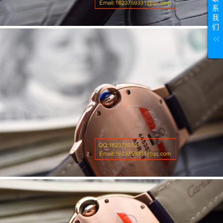
系
我
们