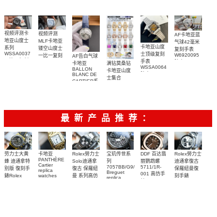
腕表
视频评测卡
视频评测
AF卡地亚蓝
地亚山度士
MLF卡地亚
气球42毫米
卡地亚山度
系列
镂空山度士
复刻手表
WSSA0037
士顶级复刻
W6920095
一比一复刻
AF告白气球
一比一复刻
手表
腕表
精仿手表
满钻莫桑钻
卡地亚
WSSA0064
高仿手表腕
WHSA0015
BALLON
卡地亚山度
腕表
BLANC DE
表
腕表
士集合
CARTIER系
列
W4BL0003
复刻手表
最新产品推荐：
Rolex勞力士
劳力士大黄
卡地亚
宝玑传世系
DDF 百达翡
Rolex勞力士
PANTHÈRE
Solo迪通拿
蜂 迪通拿特
列
丽鹦鹉螺
迪通拿復古
Cartier
7057BB/G9/9W6
5711/1R-
復古 保羅紐
别版 復刻手
保羅紐曼復
replica
Breguet
001 高仿手
曼 系列高仿
錶Rolex
watches
刻手錶
replica
WJPN0016
錶 Patek
Bumblebee
Rolex Paul
復刻手錶
watches 寶
blaken
Philippe
Newman
卡地亞復刻
璣高仿手錶
Daytona
Nautilus
replica
手錶 腕表
Replica
replica
watch
腕表
Watch
watch