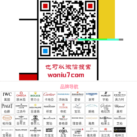
品牌导航
萬國
欧米茄
勞力士
卡地亞
沛納海
愛彼
浪琴
宇舶
真力时
（恒
伯爵
江詩丹
百達翡
积家
帝舵
宝玑
朗格
格拉苏
蕭邦
宝）
頓
麗
蒂
帕玛强
百年灵
香奈儿
寶珀
泰格豪
理查德.
雅典
柏莱士
芝柏
尼
雅
米勒
宝格丽
名士
尚维沙
万宝龙
玉宝
Seven
雅克德
法兰克
格林汉