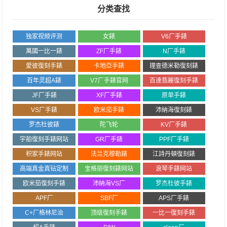
分类查找
独家视频评测
女錶
V6厂手錶
萬國一比一錶
ZF厂手錶
N厂手錶
愛彼復刻手錶
卡地亞手錶
理查德米勒復刻錶
百年灵超A錶
V7厂手錶官网
百達翡麗復刻手錶
JF厂手錶
XF厂手錶
原单手錶
VS厂手錶
欧米茄手錶
沛納海復刻錶
罗杰杜彼錶
陀飞轮
KV厂手錶
宇舶復刻手錶网站
GR厂手錶
PPF厂手錶
积家手錶网站
法兰克穆勒錶
江詩丹頓復刻錶
高端真金真钻定制
宝格丽復刻錶网站
浪琴手錶网站
欧米茄復刻手錶
沛納海VS厂
罗杰杜彼手錶
APF厂
SBF厂
APS厂手錶
C+厂格林尼治
顶级復刻手錶
一比一復刻手錶