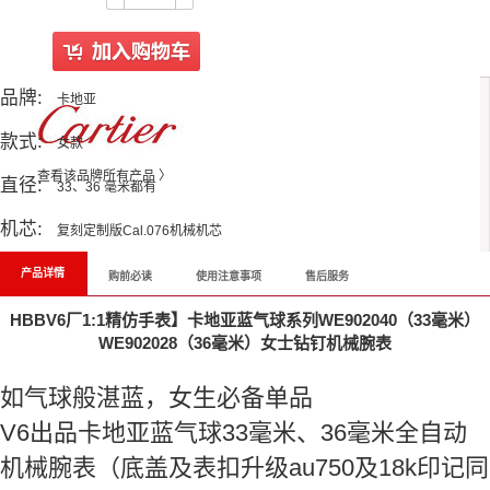
品牌:
卡地亚
款式:
女款
查看该品牌所有产品 〉
直径:
33、36 毫米都有
机芯:
复刻定制版Cal.076机械机芯
产品详情
购前必读
使用注意事项
售后服务
HBBV6厂1:1精仿手表】卡地亚蓝气球系列WE902040（33毫米）
WE902028（36毫米）女士钻钉机械腕表
如气球般湛蓝，女生必备单品
V6出品卡地亚蓝气球33毫米、36毫米全自动
机械腕表
（底盖及表扣升级au750及18k印记同