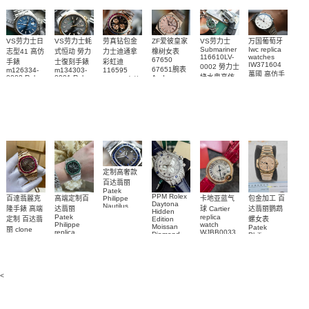
VS劳力士日
VS劳力士蚝
劳真钻包金
ZF爱彼皇家
VS劳力士
万国葡萄牙
Submariner
Iwc replica
志型41 高仿
式恒动 勞力
力士迪通拿
橡树女表
116610LV-
watches
67650
手錶
士復刻手錶
彩虹迪
IW371604
0002 勞力士
67651腕表
m126334-
m134303-
116595
萬國 高仿手
綠水鬼高仿
0002 Rolex
0001 Rolex
Audemars
RBOW 高仿
錶 腕表
Replica
Oyster
Piguet
手錶(绿水
手表腕錶
Perpetual
Replica
watch 腕表
鬼)Rolex
replica
Replica
watch 愛彼
Rolex watch
Green Dial
watch 腕表
高仿手錶
Rainbow
(Green
Submariner)
Replica
watch
定制高奢款
百达翡丽
Patek
PPM Rolex
包金加工 百
百達翡麗克
高端定制百
卡地亚蓝气
Philippe
Daytona
Nautilus
达翡丽鹦鹉
隆手錶 高端
达翡丽
球 Cartier
Hidden
replica
Patek
replica
螺女表
定制 百达翡
Edition
watch
Philippe
watch
Moissan
Patek
5711/111P-
丽 clone
replica
WJBB0033
Diamond
Philippe
Patek
001 百達翡
watches
Replica
卡地亞藍氣
replica
Philippe
5711/113P-
麗高仿手錶
Watch
watch
球高仿手錶
replica
001腕表百
7118/1R-
腕表
watches
腕表
010腕表
達翡麗復刻
5723/112R-
<
001腕表
手錶