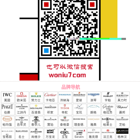
品牌导航
萬國
欧米茄
勞力士
卡地亞
沛納海
愛彼
浪琴
宇舶
真力时
（恒
伯爵
江詩丹
百達翡
积家
帝舵
宝玑
朗格
格拉苏
蕭邦
宝）
頓
麗
蒂
帕玛强
百年灵
香奈儿
寶珀
泰格豪
理查德.
雅典
柏莱士
芝柏
尼
雅
米勒
宝格丽
名士
尚维沙
万宝龙
玉宝
Seven
雅克德
法兰克
格林汉