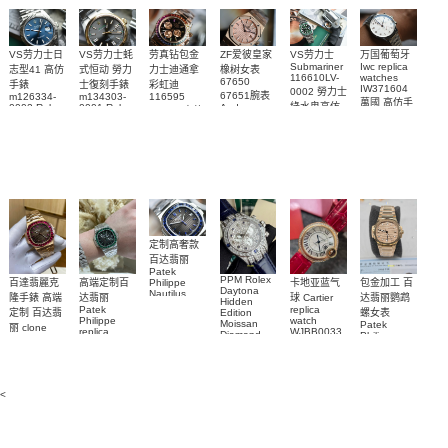
VS劳力士日
VS劳力士蚝
劳真钻包金
ZF爱彼皇家
VS劳力士
万国葡萄牙
Submariner
Iwc replica
志型41 高仿
式恒动 勞力
力士迪通拿
橡树女表
116610LV-
watches
67650
手錶
士復刻手錶
彩虹迪
IW371604
0002 勞力士
67651腕表
m126334-
m134303-
116595
萬國 高仿手
綠水鬼高仿
0002 Rolex
0001 Rolex
Audemars
RBOW 高仿
錶 腕表
Replica
Oyster
Piguet
手錶(绿水
手表腕錶
Perpetual
Replica
watch 腕表
鬼)Rolex
replica
Replica
watch 愛彼
Rolex watch
Green Dial
watch 腕表
高仿手錶
Rainbow
(Green
Submariner)
Replica
watch
定制高奢款
百达翡丽
Patek
PPM Rolex
包金加工 百
百達翡麗克
高端定制百
卡地亚蓝气
Philippe
Daytona
Nautilus
达翡丽鹦鹉
隆手錶 高端
达翡丽
球 Cartier
Hidden
replica
Patek
replica
螺女表
定制 百达翡
Edition
watch
Philippe
watch
Moissan
Patek
5711/111P-
丽 clone
replica
WJBB0033
Diamond
Philippe
Patek
001 百達翡
watches
Replica
卡地亞藍氣
replica
Philippe
5711/113P-
麗高仿手錶
Watch
watch
球高仿手錶
replica
001腕表百
7118/1R-
腕表
watches
腕表
010腕表
達翡麗復刻
5723/112R-
<
001腕表
手錶