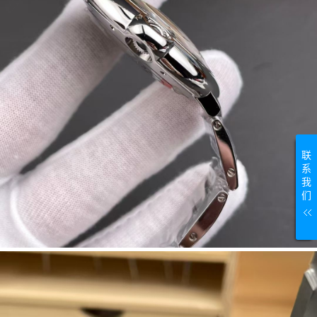
联
系
我
们