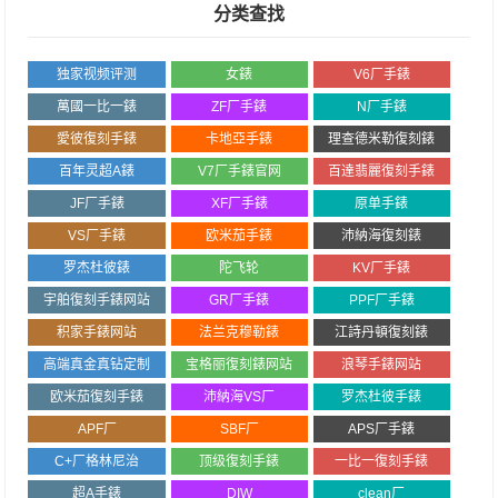
分类查找
独家视频评测
女錶
V6厂手錶
萬國一比一錶
ZF厂手錶
N厂手錶
愛彼復刻手錶
卡地亞手錶
理查德米勒復刻錶
百年灵超A錶
V7厂手錶官网
百達翡麗復刻手錶
JF厂手錶
XF厂手錶
原单手錶
VS厂手錶
欧米茄手錶
沛納海復刻錶
罗杰杜彼錶
陀飞轮
KV厂手錶
宇舶復刻手錶网站
GR厂手錶
PPF厂手錶
积家手錶网站
法兰克穆勒錶
江詩丹頓復刻錶
高端真金真钻定制
宝格丽復刻錶网站
浪琴手錶网站
欧米茄復刻手錶
沛納海VS厂
罗杰杜彼手錶
APF厂
SBF厂
APS厂手錶
C+厂格林尼治
顶级復刻手錶
一比一復刻手錶
超A手錶
DIW
clean厂