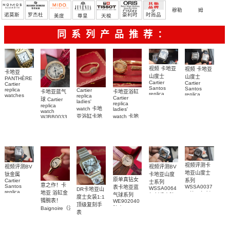
Friday
罗
穆勒
姆
诺莫斯
罗杰杜
豪利时
时尚品
美度
尊皇
天梭
彼
牌/原单
同系列产品推荐：
视频 卡地亚
视频 卡地亚
卡地亚
山度士
山度士
PANTHÈRE
Cartier
Cartier
Cartier
Santos
Santos
replica
Cartier
卡地亚蓝气
卡地亚浴缸
replica
replica
watches
replica
Cartier
球 Cartier
watch
watch 克隆
WJPN0016
ladies'
replica
replica
WGSA0021，
卡地亞復刻
手錶
watch 卡地
ladies'
watch
WSSA0040
WSSA0040
手錶 腕表
亚浴缸卡地
watch 卡地
WJBB0033
女表
腕表
卡地亞藍氣
亞 復刻手錶
亞高仿手錶
WJBA0067
WGBA0070
球高仿手錶
腕表
腕表
腕表
视频评测卡
视频评测BV
视频评测BV
地亚山度士
卡地亚山度
钛金属
原单真钻女
Cartier
系列
士系列
意之作！卡
Santos
WSSA0037
表卡地亚蓝
WSSA0064
DR卡地亚山
replica
地亚 浴缸金
一比一复刻
气球系列
复刻手表腕
度士女装1:1
watch卡地亚
镯腕表！
WE902040
高仿手表腕
表
顶级复刻手
山度士复刻
Baignoire（浴
腕表
表
表
手表
缸）顶级复
WSSA0082
WSSA0089
刻女士手表
腕表
腕表