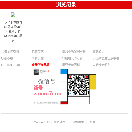
浏览纪录
AF卡地亚蓝气
40男款顶级广
州复刻手表
WSBB0040腕
表
代理合作原则
支付方式
復刻市场常识解秘
售前必读
联系客服
出货质检
介绍朋友有好礼
机械錶使用注意事项
CONTACT US
查看所有品牌
重要手錶百科
售后维修细则
Contact US
|
网站地图
|
|
视频解析
|
新闻