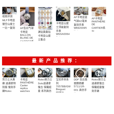
视频评测
AF卡地亚蓝
AF卡地亚
MLF卡地亚
气球42毫米
PANTHÈRE
卡地亚山度
镂空山度士
DE
复刻手表
士顶级复刻
W6920095
一比一复刻
CARTIER系
AF告白气球
手表
腕表
精仿手表
列
满钻莫桑钻
卡地亚
WSSA0064
WHSA0015
WJPN0009
BALLON
卡地亚山度
腕表
BLANC DE
腕表
腕表
士集合
CARTIER系
列
W4BL0003
复刻手表
最新产品推荐：
Rolex勞力士
劳力士大黄
卡地亚
宝玑传世系
DDF 百达翡
Rolex勞力士
PANTHÈRE
Solo迪通拿
蜂 迪通拿特
列
丽鹦鹉螺
迪通拿復古
Cartier
7057BB/G9/9W6
5711/1R-
復古 保羅紐
别版 復刻手
保羅紐曼復
replica
Breguet
001 高仿手
曼 系列高仿
錶Rolex
watches
刻手錶
replica
WJPN0016
錶 Patek
Bumblebee
Rolex Paul
復刻手錶
watches 寶
blaken
Philippe
Newman
卡地亞復刻
璣高仿手錶
Daytona
Nautilus
replica
手錶 腕表
Replica
replica
watch
腕表
Watch
watch