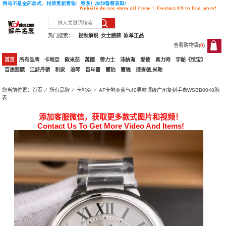
热门搜索：
视频解说
女士腕錶
原单正品
查看购物袋(
0
)
0
首页
所有品牌
卡地亞
歐米茄
萬國
勞力士
沛納海
愛彼
真力時
宇舶《恒宝》
百達翡麗
江詩丹頓
积家
浪琴
百年靈
寶珀
寶璣
理查德.米勒
您当前位置：
首页
⁄
所有品牌
⁄
卡地亞
⁄ AF卡地亚蓝气40男款顶级广州复刻手表WSBB0040腕
表
添加客服微信，获取更多款式图片和视频！
Contact Us To Get More Video And Items!