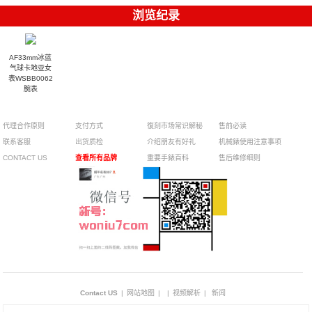
浏览纪录
AF33mm冰蓝
气球卡地亚女
表WSBB0062
腕表
代理合作原则
支付方式
復刻市场常识解秘
售前必读
联系客服
出货质检
介绍朋友有好礼
机械錶使用注意事项
CONTACT US
查看所有品牌
重要手錶百科
售后维修细则
Contact US
|
网站地图
|
|
视频解析
|
新闻