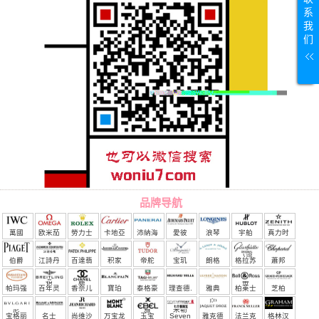
系
我
们
品牌导航
萬國
欧米茄
勞力士
卡地亞
沛納海
愛彼
浪琴
宇舶
真力时
（恒
伯爵
江詩丹
百達翡
积家
帝舵
宝玑
朗格
格拉苏
蕭邦
宝）
頓
麗
蒂
帕玛强
百年灵
香奈儿
寶珀
泰格豪
理查德.
雅典
柏莱士
芝柏
尼
雅
米勒
宝格丽
名士
尚维沙
万宝龙
玉宝
Seven
雅克德
法兰克
格林汉