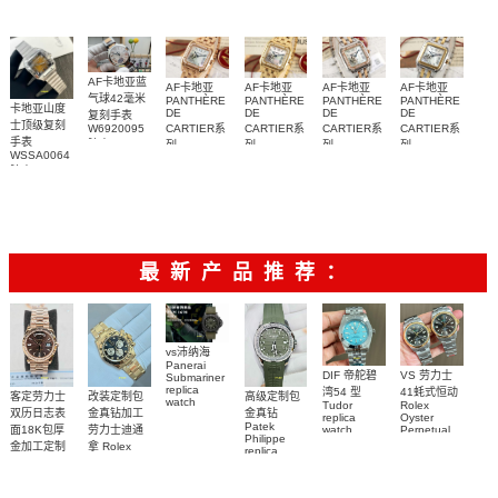
W4BL0003
复刻手表
AF卡地亚蓝
AF卡地亚
AF卡地亚
AF卡地亚
AF卡地亚
气球42毫米
PANTHÈRE
PANTHÈRE
PANTHÈRE
PANTHÈRE
卡地亚山度
DE
DE
DE
DE
复刻手表
士顶级复刻
W6920095
CARTIER系
CARTIER系
CARTIER系
CARTIER系
手表
腕表
列
列
列
列
WSSA0064
WJPN0009
WJPN0016
W3PN0010
W2PN0007
腕表
腕表
腕表
腕表
腕表
最新产品推荐：
vs沛纳海
Panerai
DIF 帝舵碧
VS 劳力士
Submariner
replica
湾54 型
41蚝式恒动
客定劳力士
改装定制包
高级定制包
watch
Tudor
Rolex
双历日志表
金真钻加工
金真钻
PAM01698
replica
Oyster
Patek
沛納海高仿
面18K包厚
劳力士迪通
watch
Perpetual
Philippe
M79000-
replica
手錶
金加工定制
拿 Rolex
replica
watch
0001 高仿手
PAM1698
Daytona
勞力士包金
watch百达翡
m134303-
replica
錶腕表
腕表
復刻手錶
0001高仿手
丽
watch
Rolex
custom gold
AQUANAUT