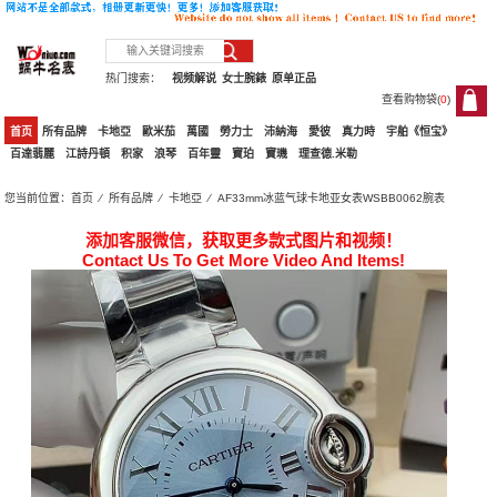
热门搜索：
视频解说
女士腕錶
原单正品
查看购物袋(
0
)
0
首页
所有品牌
卡地亞
歐米茄
萬國
勞力士
沛納海
愛彼
真力時
宇舶《恒宝》
百達翡麗
江詩丹頓
积家
浪琴
百年靈
寶珀
寶璣
理查德.米勒
您当前位置：
首页
⁄
所有品牌
⁄
卡地亞
⁄ AF33mm冰蓝气球卡地亚女表WSBB0062腕表
添加客服微信，获取更多款式图片和视频！
Contact Us To Get More Video And Items!