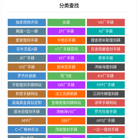
分类查找
独家视频评测
女錶
V6厂手錶
萬國一比一錶
ZF厂手錶
N厂手錶
愛彼復刻手錶
卡地亞手錶
理查德米勒復刻錶
百年灵超A錶
V7厂手錶官网
百達翡麗復刻手錶
JF厂手錶
XF厂手錶
原单手錶
VS厂手錶
欧米茄手錶
沛納海復刻錶
罗杰杜彼錶
陀飞轮
KV厂手錶
宇舶復刻手錶网站
GR厂手錶
PPF厂手錶
积家手錶网站
法兰克穆勒錶
江詩丹頓復刻錶
高端真金真钻定制
宝格丽復刻錶网站
浪琴手錶网站
欧米茄復刻手錶
沛納海VS厂
罗杰杜彼手錶
APF厂
SBF厂
APS厂手錶
C+厂格林尼治
顶级復刻手錶
一比一復刻手錶