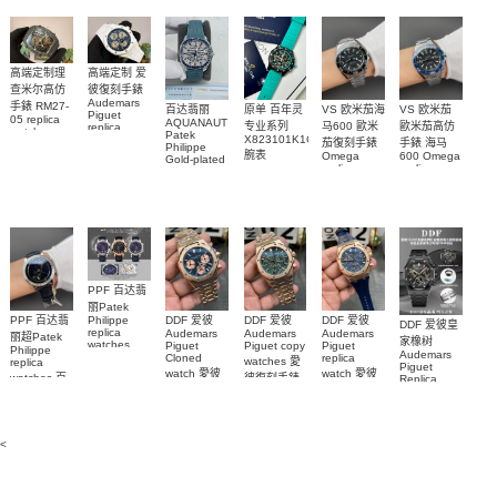
錶腕表
replica
and
5267/200A-
watch
diamonds
011復刻手錶
m126508-
腕表
0003腕表
高端定制理
高端定制 爱
查米尔高仿
彼復刻手錶
Audemars
手錶 RM27-
百达翡丽
原单 百年灵
VS 欧米茄海
VS 欧米茄
Piguet
05 replica
AQUANAUT
专业系列
马600 歐米
歐米茄高仿
replica
watch
Patek
watches
X823101K1C1S1
茄復刻手錶
手錶 海马
Richard
Philippe
26579CB.OO.1225CB.01
腕表
Mille RM 27-
Omega
600 Omega
Gold-plated
腕表
replica
replica
real
05腕表
watches
watches
diamonds
217.30.42.21.01.001
217.30.42.21.01.
Replica
watch
腕表
腕表
5268/461G-
001包金真
钻 腕表
PPF 百达翡
丽Patek
Philippe
PPF 百达翡
DDF 爱彼
DDF 爱彼
DDF 爱彼
DDF 爱彼皇
replica
Audemars
Audemars
Audemars
丽超Patek
家橡树
watches
Piguet
Piguet copy
Piguet
Philippe
Audemars
6102R-001
Cloned
replica
watches 愛
replica
Piguet
百達翡麗高
watch 愛彼
watch 愛彼
watches 百
彼復刻手錶
Replica
仿手錶 腕表
高仿手錶
高仿手錶
watch
26240OR.OO.1320OR.08
99999
達翡麗復刻
99999
26240CE.OO.122
26239OR.OO.1220OR.01
26240OR.OO.D315CR.02
腕表
手錶
26240CE.OO.122
腕表
腕表
6104G-001
腕表
腕表
<