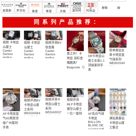
Friday
罗
穆勒
姆
诺莫斯
罗杰杜
豪利时
时尚品
美度
尊皇
天梭
彼
牌/原单
同系列产品推荐：
视频 卡地亚
视频评测BV
视频 卡地亚
山度士
钛金属
山度士
原单真钻女
Cartier
Cartier
Cartier
意之作！卡
Santos
Santos
Santos
表卡地亚蓝
DR卡地亚山
replica
replica
replica
地亚 浴缸金
气球系列
度士女装1:1
watch
watch 克隆
watch卡地亚
镯腕表！
WE902040
WGSA0021，
顶级复刻手
手錶
山度士复刻
Baignoire（浴
腕表
WSSA0040
WSSA0040
表
手表
缸）顶级复
女表
WSSA0082
腕表
WSSA0089
刻女士手表
腕表
腕表
视频评测卡
视频评测
视频评测BV
地亚山度士
MLF卡地亚
卡地亚山度
系列
镂空山度士
士系列
WSSA0037
WSSA0064
一比一复刻
AF卡地亚蓝
AF告白气球
一比一复刻
复刻手表腕
精仿手表
满钻莫桑钻
气40男款顶
卡地亚
高仿手表腕
WHSA0015
表
BALLON
卡地亚山度
级广州复刻
BLANC DE
表
腕表
士集合
手表
CARTIER系
WSBB0040
列
腕表