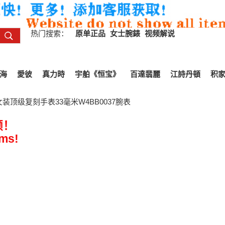
热门搜索：
原单正品
女士腕錶
视频解说
海
愛彼
真力時
宇舶《恒宝》
百達翡麗
江詩丹頓
积
装顶级复刻手表33毫米W4BB0037腕表
频！
ems!