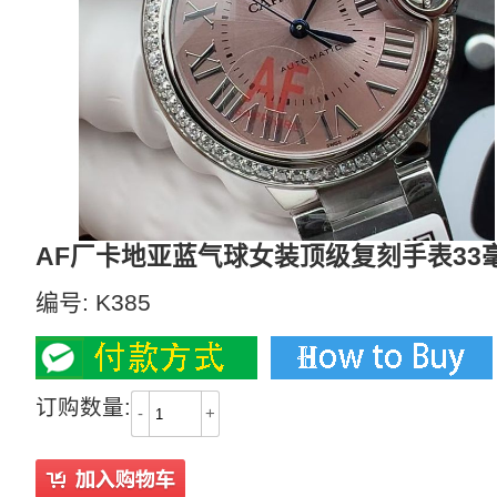
AF厂卡地亚蓝气球女装顶级复刻手表33毫
编号:
K385
订购数量:
-
+