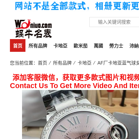
首页
所有品牌
卡地亞
歐米茄
萬國
勞力士
沛納
您当前位置：
首页
⁄
所有品牌
⁄
卡地亞
⁄ AF厂卡地亚蓝气球女
添加客服微信，获取更多款式图片和视
Contact Us To Get More Video And It