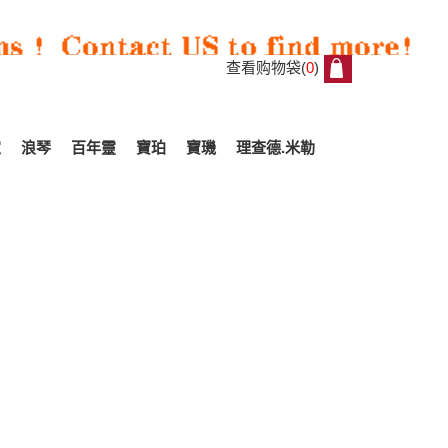
查看购物袋(
0
)
0
家
浪琴
百年靈
寶珀
寶璣
理查德.米勒