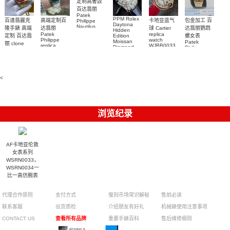
定制高奢款
百达翡丽
Patek
PPM Rolex
包金加工 百
百達翡麗克
高端定制百
卡地亚蓝气
Philippe
Daytona
Nautilus
达翡丽鹦鹉
隆手錶 高端
达翡丽
球 Cartier
Hidden
replica
Patek
replica
螺女表
定制 百达翡
Edition
watch
Philippe
watch
Moissan
Patek
5711/111P-
丽 clone
replica
WJBB0033
Diamond
Philippe
Patek
001 百達翡
watches
Replica
卡地亞藍氣
replica
Philippe
5711/113P-
麗高仿手錶
Watch
watch
球高仿手錶
replica
001腕表百
7118/1R-
腕表
watches
腕表
010腕表
達翡麗復刻
5723/112R-
<
001腕表
手錶
浏览纪录
AF卡地亚伦敦
女表系列
WSRN0033，
WSRN0034一
比一高仿腕表
代理合作原则
支付方式
復刻市场常识解秘
售前必读
联系客服
出货质检
介绍朋友有好礼
机械錶使用注意事项
CONTACT US
查看所有品牌
重要手錶百科
售后维修细则