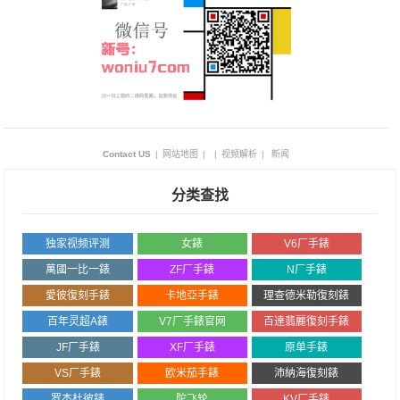
Contact US
|
网站地图
|
|
视频解析
|
新闻
分类查找
独家视频评测
女錶
V6厂手錶
萬國一比一錶
ZF厂手錶
N厂手錶
愛彼復刻手錶
卡地亞手錶
理查德米勒復刻錶
百年灵超A錶
V7厂手錶官网
百達翡麗復刻手錶
JF厂手錶
XF厂手錶
原单手錶
VS厂手錶
欧米茄手錶
沛納海復刻錶
罗杰杜彼錶
陀飞轮
KV厂手錶