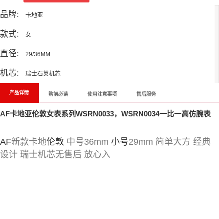
品牌:
卡地亚
款式:
女
直径:
29/36MM
机芯:
瑞士石英机芯
产品详情
购前必读
使用注意事项
售后服务
AF卡地亚伦敦女表系列WSRN0033，WSRN0034一比一高仿腕表
AF
新款卡地
伦敦
中号36mm
小号
29mm 简单大方 经典
设计 瑞士机芯无售后 放心入