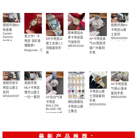
WJBA0067
WGBA0070
球高仿手錶
腕表
腕表
腕表
视频评测BV
视频评测BV
卡地亚山度
钛金属
原单真钻女
Cartier
士系列
意之作！卡
Santos
表卡地亚蓝
WSSA0064
DR卡地亚山
AF卡地亚蓝
replica
地亚 浴缸金
气球系列
复刻手表腕
度士女装1:1
气40男款顶
watch卡地亚
镯腕表！
WE902040
表
顶级复刻手
级广州复刻
山度士复刻
Baignoire（浴
腕表
表
手表
手表
缸）顶级复
WSSA0082
WSBB0040
WSSA0089
刻女士手表
腕表
腕表
腕表
视频评测卡
视频评测
AF卡地亚蓝
地亚山度士
MLF卡地亚
气球42毫米
卡地亚山度
系列
镂空山度士
复刻手表
WSSA0037
士顶级复刻
W6920095
一比一复刻
AF告白气球
一比一复刻
手表
腕表
精仿手表
满钻莫桑钻
卡地亚
WSSA0064
高仿手表腕
WHSA0015
BALLON
卡地亚山度
腕表
BLANC DE
表
腕表
士集合
CARTIER系
列
W4BL0003
复刻手表
最新产品推荐：