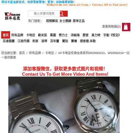
热门搜索：
视频解说
女士腕錶
原单正品
查看购物袋(
0
)
0
首页
所有品牌
卡地亞
歐米茄
萬國
勞力士
沛納海
愛彼
真力時
宇舶《恒宝》
百達翡麗
江詩丹頓
积家
浪琴
百年靈
寶珀
寶璣
理查德.米勒
您当前位置：
首页
⁄
所有品牌
⁄
卡地亞
⁄ AF卡地亚伦敦女表系列WSRN0033，WSRN0034一比
一高仿腕表
添加客服微信，获取更多款式图片和视频！
Contact Us To Get More Video And Items!