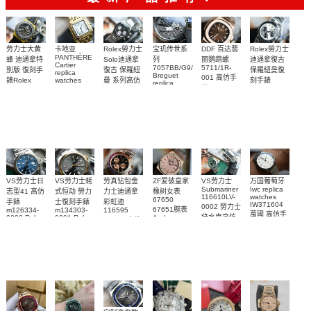
Rolex勞力士
劳力士大黄
卡地亚
宝玑传世系
DDF 百达翡
Rolex勞力士
PANTHÈRE
Solo迪通拿
蜂 迪通拿特
列
丽鹦鹉螺
迪通拿復古
Cartier
7057BB/G9/9W6
5711/1R-
復古 保羅紐
别版 復刻手
保羅紐曼復
replica
Breguet
001 高仿手
曼 系列高仿
錶Rolex
watches
刻手錶
replica
WJPN0016
錶 Patek
Bumblebee
Rolex Paul
復刻手錶
watches 寶
blaken
Philippe
Newman
卡地亞復刻
璣高仿手錶
Daytona
Nautilus
replica
手錶 腕表
Replica
replica
watch
腕表
Watch
watch
VS劳力士日
VS劳力士蚝
劳真钻包金
ZF爱彼皇家
VS劳力士
万国葡萄牙
Submariner
Iwc replica
志型41 高仿
式恒动 勞力
力士迪通拿
橡树女表
116610LV-
watches
67650
手錶
士復刻手錶
彩虹迪
IW371604
0002 勞力士
67651腕表
m126334-
m134303-
116595
萬國 高仿手
綠水鬼高仿
0002 Rolex
0001 Rolex
Audemars
RBOW 高仿
錶 腕表
Replica
Oyster
Piguet
手錶(绿水
手表腕錶
Perpetual
Replica
watch 腕表
鬼)Rolex
replica
Replica
watch 愛彼
Rolex watch
Green Dial
watch 腕表
高仿手錶
Rainbow
(Green
Submariner)
Replica
watch