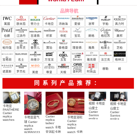
品牌导航
萬國
欧米茄
勞力士
卡地亞
沛納海
愛彼
浪琴
宇舶
真力时
（恒
伯爵
江詩丹
百達翡
积家
帝舵
宝玑
朗格
格拉苏
蕭邦
宝）
頓
麗
蒂
帕玛强
百年灵
香奈儿
寶珀
泰格豪
理查德.
雅典
柏莱士
芝柏
尼
雅
米勒
宝格丽
名士
尚维沙
万宝龙
玉宝
Seven
雅克德
法兰克
格林汉
Friday
罗
穆勒
姆
诺莫斯
罗杰杜
豪利时
时尚品
美度
尊皇
天梭
彼
牌/原单
同系列产品推荐：
视频 卡地亚
视频 卡地亚
卡地亚
山度士
山度士
PANTHÈRE
Cartier
Cartier
Cartier
Santos
Santos
replica
Cartier
卡地亚蓝气
卡地亚浴缸
replica
replica
watches
replica
Cartier
球 Cartier
watch
watch 克隆
WJPN0016
ladies'
replica
replica
WGSA0021，
卡地亞復刻
手錶
watch 卡地
ladies'
watch
WSSA0040
WSSA0040
手錶 腕表
亚浴缸卡地
watch 卡地
WJBB0033
女表
腕表
卡地亞藍氣
亞 復刻手錶
亞高仿手錶