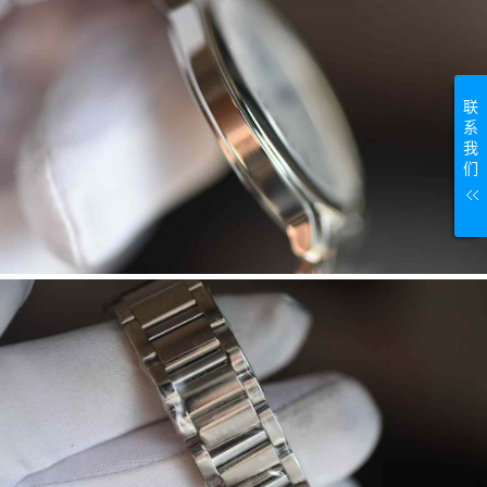
联
系
我
们