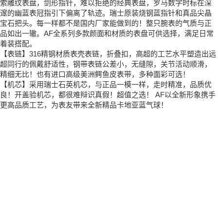
索雕纹表盘，剑形指针，难以拒绝的经典表盘，罗马数字时标在深
邃的幽蓝表冠指引下偏离了轨迹。瑞士原装烧钢蓝指针和真品尖晶
宝石把头。每一样都不是国内厂家能做到的！整只腕表的气质与正
品如出一辙。AF全系列多款颜面和材质的表盘可供选择，满足日常
着装搭配。
【表链】316精钢材质表壳表链，折叠扣，高超的工艺水平塑造出远
超同行的佩戴舒适性，钢带表链公差小，无缝隙，关节活动顺滑，
精细无比！也有进口高级美洲鳄鱼皮表带，多种面彩可选！
【机芯】采用瑞士石英机芯，与正品一模一样，走时精准，品质优
良！开盖验机芯，都很难辩识真假！超值之选！ AF以全新形象携手
更高品质工艺，为表友带来全新精品卡地亚蓝气球！