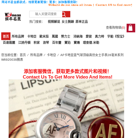
热门搜索：
视频解说
女士腕錶
原单正品
查看购物袋(
0
)
0
首页
所有品牌
卡地亞
歐米茄
萬國
勞力士
沛納海
愛彼
真力時
宇舶《恒宝》
百達翡麗
江詩丹頓
积家
浪琴
百年靈
寶珀
寶璣
理查德.米勒
您当前位置：
首页
⁄
所有品牌
⁄
卡地亞
⁄ AF卡地亚蓝气球顶级高仿女士手表28毫米系列
W6920038腕表
添加客服微信，获取更多款式图片和视频！
Contact Us To Get More Video And Items!