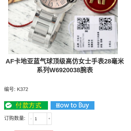
AF卡地亚蓝气球顶级高仿女士手表28毫米
系列W6920038腕表
AF 28MM集合
编号:
K372
2300
订购数量:
-
+