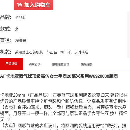
品牌:
卡地亚
款式:
女
直径:
28毫米
机芯:
采用瑞士石英机芯，与正品一模一样，走时精准
产品详情
购前必读
使用注意事项
售后服务
AF卡地亚蓝气球顶级高仿女士手表28毫米系列W6920038腕表
卡地亚28mm（正品品质） 石英蓝气球系列腕表蜕变归来 延续以往
优异的产品质量更换全新包装和全新防伪标，让高品质更有识别性
【表壳】直径28毫米，原装一致！精钢材质表壳，最顶级蓝宝水晶
镜面，月牙开口一模一样。全部可与原装正品手表零件互 换！精细
无比！
【表盘】圆形气球的表盘设计，将圆润的弧线运用得恰到好处，扭