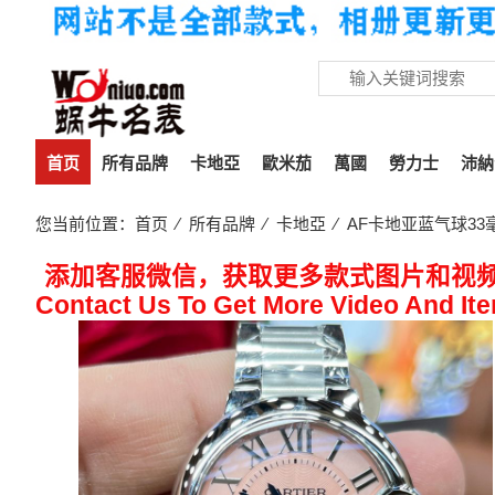
首页
所有品牌
卡地亞
歐米茄
萬國
勞力士
沛納
您当前位置：
首页
⁄
所有品牌
⁄
卡地亞
⁄ AF卡地亚蓝气球33
添加客服微信，获取更多款式图片和视
Contact Us To Get More Video And It