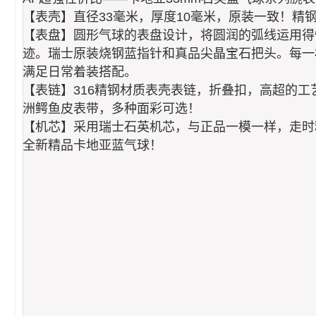
【表壳】直径33毫米，厚度10毫米，原装一致！
【表盘】圆形气球的表盘设计，将圆润的弧线运用得
迹。瑞士原装烧钢蓝指针和真品尖晶宝石把头。每一
满足日常着装搭配。
【表链】316精钢材质表壳表链，折叠扣，高超的
洲鳄鱼皮表带，多种面彩可选！
【机芯】采用瑞士石英机芯，与正品一模一样，走时
全新精品卡地亚蓝气球！