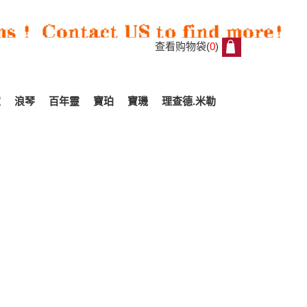
查看购物袋(
0
)
0
家
浪琴
百年靈
寶珀
寶璣
理查德.米勒