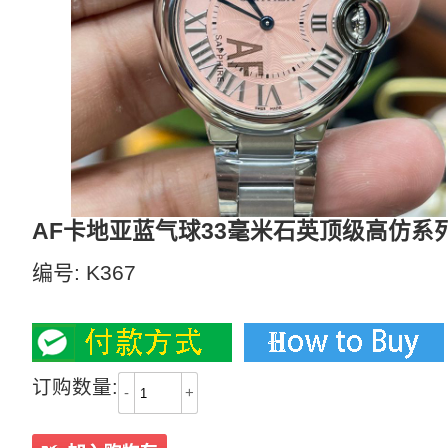
AF卡地亚蓝气球33毫米石英顶级高仿系列
编号:
K367
2300
订购数量:
-
+