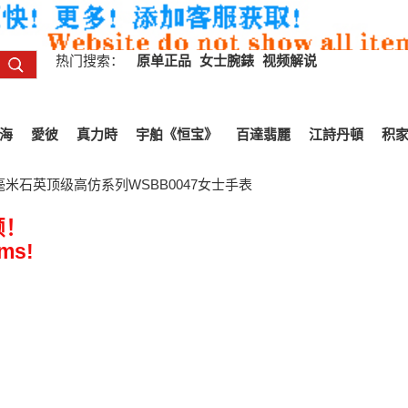
热门搜索：
原单正品
女士腕錶
视频解说
海
愛彼
真力時
宇舶《恒宝》
百達翡麗
江詩丹頓
积
毫米石英顶级高仿系列WSBB0047女士手表
频！
ems!